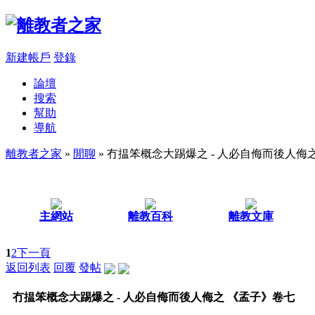
新建帳戶
登錄
論壇
搜索
幫助
導航
離教者之家
»
閒聊
» 冇揾笨概念大踢爆之 - 人必自侮而後人侮
主網站
離教百科
離教文庫
1
2
下一頁
返回列表
回覆
發帖
冇揾笨概念大踢爆之 - 人必自侮而後人侮之 《孟子》卷七