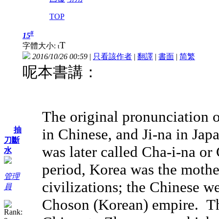
TOP
#
15
T
字體大小:
t
2016/10/26 00:59
|
只看該作者
|
翻譯
|
書面
|
简
繁
呢本書講：
The original pronunciation 
in Chinese, and Ji-na in Ja
抽
刀斷
was later called Cha-i-na or
水
period, Korea was the mothe
管理
civilizations; the Chinese we
員
Choson (Korean) empire. Th