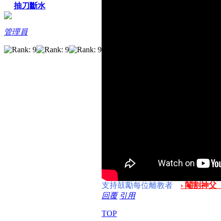
抽刀斷水
管理員
支持鼓勵每位離教者
› 閹割神父
回覆
引用
TOP