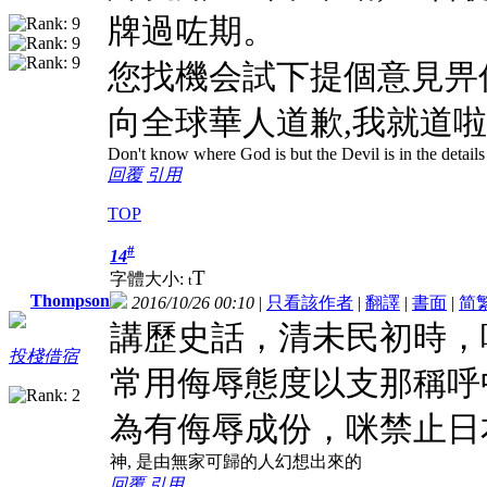
牌過咗期。
您找機会試下提個意見畀
向全球華人道歉,我就道
Don't know where God is but the Devil is in the details
回覆
引用
TOP
#
14
T
字體大小:
t
Thompson
2016/10/26 00:10
|
只看該作者
|
翻譯
|
書面
|
简
講歷史話，清未民初時，
投棧借宿
常用侮辱態度以支那稱呼
為有侮辱成份，咪禁止日
神, 是由無家可歸的人幻想出來的
回覆
引用