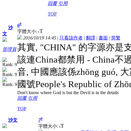
回覆
引用
TOP
#
6
沙
T
字體大小:
t
文
2016/10/19 14:45
|
只看該作者
|
翻譯
|
書面
|
简
繁
其實, "CHINA" 的字源亦是
管理員
該連China都禁用 - Chi
音, 中國應該係zhōng gu
國號People's Republic o
Don't know where God is but the Devil is in the details
回覆
引用
TOP
#
7
沙文
T
字體大小:
t