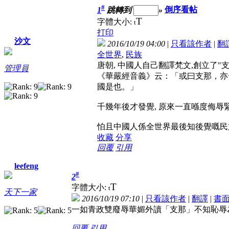
#
1
跳轉到
»
倒序看帖
T
字體大小:
t
打印
沙文
2016/10/19 04:00
|
只看該作者
|
翻
全世界
,
民族
唐朝, 中國人自己翻譯梵文,創立了"支
管理員
《華嚴經音義》云：「或曰支那，亦
國是也。」
千幾年後才發覺, 原來一直喺度侮辱
怕且中國人係全世界最後知後覺嘅民
收藏
分享
回覆
引用
leefeng
#
2
T
字體大小:
t
天下一家
2016/10/19 07:10
|
只看該作者
|
翻譯
|
書
一如青政雙廢辱華媚外讀「支那」不知恥辱
回覆
引用