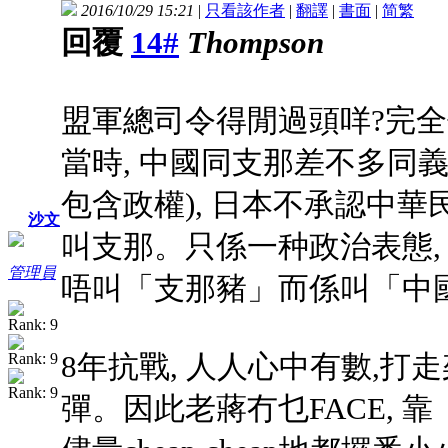
2016/10/29 15:21
|
只看該作者
|
翻譯
|
書面
|
简
繁
回覆
14#
Thompson
盟軍總司令得閒過頭咩?完
當時, 中國同支那差不多同
包含政權), 日本不承認中華
沙文
叫支那。只係一种政治表態,
管理員
唔叫「支那豬」而係叫「中
8年抗戰, 人人心中有數,
彈。因此老蔣冇乜FACE, 