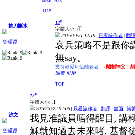
TOP
#
12
抽刀斷水
T
字體大小:
t
2016/10/21 12:19
|
只看該作者
|
翻
管理員
哀兵策略不是跟你講
無say。
支持鼓勵每位離教者
› 閹割神父 刻
回覆
引用
TOP
#
13
T
字體大小:
t
2016/10/22 02:06
|
只看該作者
|
翻譯
|
書面
|
简
沙文
我見准議員唔得醒目, 講
穌就知過去未來啫, 基督
管理員