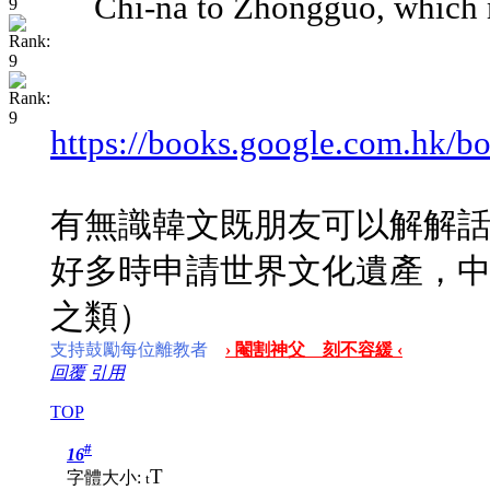
Chi-na to Zhongguo, which m
https://books.google.com.hk/b
有無識韓文既朋友可以解解
好多時申請世界文化遺產，
之類）
支持鼓勵每位離教者
› 閹割神父 刻不容緩 ‹
回覆
引用
TOP
#
16
T
字體大小:
t