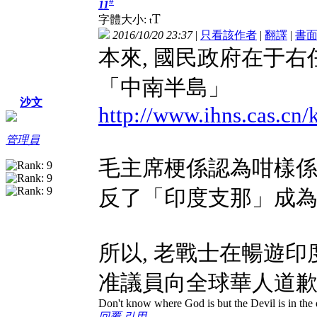
#
11
T
字體大小:
t
2016/10/20 23:37
|
只看該作者
|
翻譯
|
書
本來, 國民政府在于右
「中南半島」
沙文
http://www.ihns.cas.cn
管理員
毛主席梗係認為咁樣係
反了「印度支那」成
所以, 老戰士在暢遊印
准議員向全球華人道
Don't know where God is but the Devil is in the 
回覆
引用