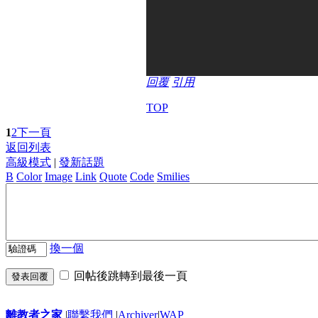
回覆
引用
TOP
1
2
下一頁
返回列表
高級模式
|
發新話題
B
Color
Image
Link
Quote
Code
Smilies
換一個
回帖後跳轉到最後一頁
發表回覆
離教者之家
|
聯繫我們
|
Archiver
|
WAP