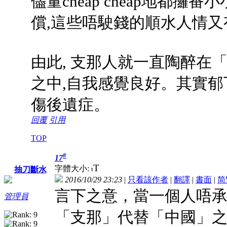
儘量cheap cheap地都攞
償,這些唔駛錢的順水人情又
由此, 支那人就一直陶醉在
之中,自我感覺良好。其實郁
傷後遺症。
回覆
引用
TOP
#
17
T
字體大小:
t
抽刀斷水
2016/10/29 23:23
|
只看該作者
|
翻譯
|
書面
|
简
言下之意，當一個人唔
管理員
「支那」代替「中國」