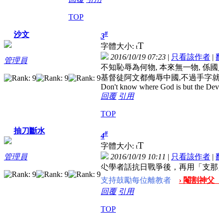
TOP
#
沙文
3
T
字體大小:
t
2016/10/19 07:23
|
只看該作者
|
管理員
不知恥辱為何物, 本來無一物, 係
基督徒阿文都侮辱中國,不過手字
Don't know where God is but the Devil 
回覆
引用
TOP
抽刀斷水
#
4
T
字體大小:
t
2016/10/19 10:11
|
只看該作者
|
管理員
尐學者話抗日戰爭後，再用「支那
支持鼓勵每位離教者
› 閹割神父
回覆
引用
TOP