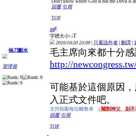
Don't know where God is but the Devil is in 
回覆
引用
TOP
#
10
T
字體大小:
t
2016/10/20 23:09
|
只看該作者
|
翻譯
|
毛主席向來都十分感
抽刀斷水
http://newcongress.t
管理員
可能基於這個原因，
入正式文件吧。
支持鼓勵每位離教者
› 閹割神父 刻不
回覆
引用
TOP