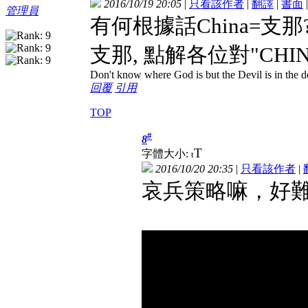
2016/10/19 20:05
|
只看該作者
|
翻譯
|
書面
管理員
有何根據話China=支那? 
支那, 點解各位對"CHI
Don't know where God is but the Devil is in the de
回覆
引用
TOP
#
8
T
字體大小:
t
2016/10/20 20:35
|
只看該作者
|
哀兵策略嘛，好