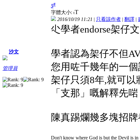
#
5
T
字體大小:
t
2016/10/19 11:21
|
只看該作者
|
翻譯
|
尐學者endorse架仔
學者認為架仔不但AV
沙文
您用咗千幾年的一個詞
管理員
架仔只須8年,就可以
「支那」嘅解釋先啱
陳真踢爛幾多塊招牌
Don't know where God is but the Devil is in t