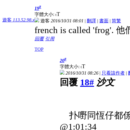
#
19
T
字體大小:
t
遊客
113.52.98.x
遊客
2016/10/31 08:01
|
翻譯
|
書面
|
简
繁
french is called 'frog'
回覆
引用
TOP
#
20
T
字體大小:
t
2016/10/31 08:26
|
只看該作者
|
回覆
18#
沙文
扑嘢同恆仔都係
@1:01:34