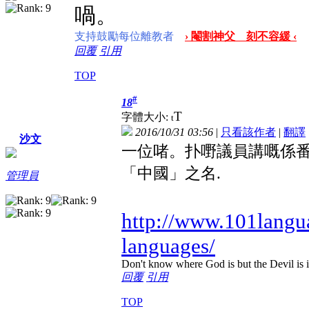
喎。
支持鼓勵每位離教者
› 閹割神父 刻不容緩 ‹
回覆
引用
TOP
#
18
T
字體大小:
t
2016/10/31 03:56
|
只看該作者
|
翻譯
沙文
一位啫。扑嘢議員講嘅係
「中國」之名.
管理員
http://www.101langua
languages/
Don't know where God is but the Devil is in
回覆
引用
TOP