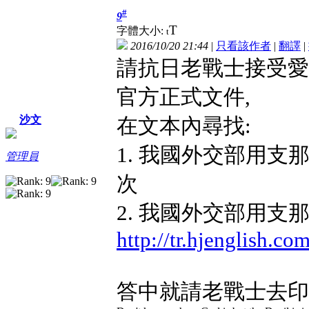
#
9
T
字體大小:
t
2016/10/20 21:44
|
只看該作者
|
翻譯
|
請抗日老戰士接受愛
官方正式文件,
在文本內尋找:
沙文
1. 我國外交部用
管理員
次
2. 我國外交部用
http://tr.hjenglish.c
答中就請老戰士去印