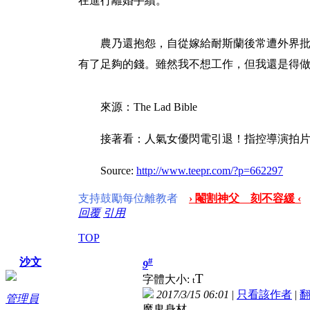
在進行離婚手續。
農乃還抱怨，自從嫁給耐斯蘭後常遭外界
有了足夠的錢。雖然我不想工作，但我還是得
來源：The Lad Bible
接著看：人氣女優閃電引退！指控導演拍片
Source:
http://www.teepr.com/?p=662297
支持鼓勵每位離教者
› 閹割神父 刻不容緩 ‹
回覆
引用
TOP
#
沙文
9
T
字體大小:
t
2017/3/15 06:01
|
只看該作者
|
管理員
魔鬼身材