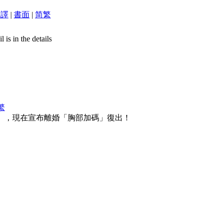
翻譯
|
書面
|
简
繁
is in the details
繁
」，現在宣布離婚「胸部加碼」復出！