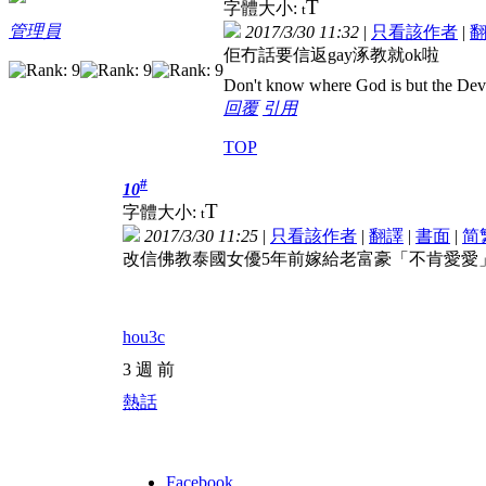
T
字體大小:
t
管理員
2017/3/30 11:32
|
只看該作者
|
佢冇話要信返gay涿教就ok啦
Don't know where God is but the Devil 
回覆
引用
TOP
#
10
T
字體大小:
t
2017/3/30 11:25
|
只看該作者
|
翻譯
|
書面
|
简
改信佛教泰國女優5年前嫁給老富豪「不肯愛愛
hou3c
3 週 前
熱話
Facebook