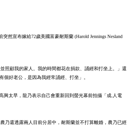
突然宣布嫁給72歲美國富豪耐斯蘭 (Harold Jennings Nesland
法並照顧我的家人。我的時間都花在捐款、誦經和打坐上。」還
會有個好老公，是因為我經常誦經、打坐」。
高興太早，龍乃表示自己會重新回到螢光幕前拍攝「成.人電
。農乃還透露兩人目前分居中，耐斯蘭並不打算離婚，農乃已經