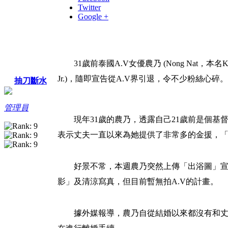
Twitter
Google +
31歲前泰國A.V女優農乃 (Nong Nat，本名Kej
Jr.)，隨即宣告從A.V界引退，令不少粉絲
抽刀斷水
管理員
現年31歲的農乃，透露自己21歲前是個
表示丈夫一直以來為她提供了非常多的金援，「
好景不常，本週農乃突然上傳「出浴圖」宣
影」及清涼寫真，但目前暫無拍A.V的計畫。
據外媒報導，農乃自從結婚以來都沒有和