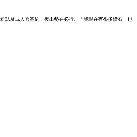
和雜誌及成人秀簽約，復出勢在必行。「我現在有很多鑽石，也