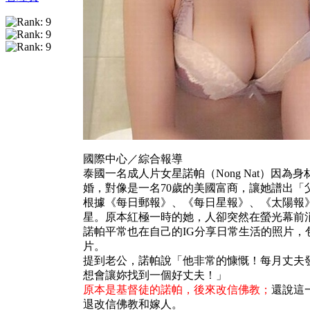
國際中心／綜合報導
泰國一名成人片女星諾帕（Nong Nat）因
婚，對像是一名70歲的美國富商，讓她譜出
根據《每日郵報》、《每日星報》、《太陽報
星。原本紅極一時的她，人卻突然在螢光幕前
諾帕平常也在自己的IG分享日常生活的照片
片。
提到老公，諾帕說「他非常的慷慨！每月丈夫
想會讓妳找到一個好丈夫！」
原本是基督徒的諾帕，後來改信佛教；
還說這
退改信佛教和嫁人。