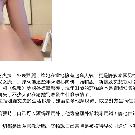
為身材火辣、外表艷麗，讓她在當地擁有超高人氣，更是許多泰國男
「父女戀」。原來她這些年來潛心向佛，諾帕說「祈禱及冥想就可
》和《鏡報》等國外媒體報導，現年31歲的諾帕原本是泰國知名
消失，不少人都在猜她到底發生什麼事情了。
，包括照顧丈夫的生活起居，無論是幫他穿脫鞋、或是對方生病住
發薪時，自己可以獲得家用外，他還會額外給我零用錢！論他由
一切都是因為宗教所賜。諾帕說自己當時是被模特兒公司逼迫下海