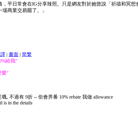
格，平日常會在IG分享辣照。只是網友對於她曾說「祈禱和冥想
一場商業交易罷了。」
翻譯
|
書面
|
简
繁
0%給我"
愛"
有 9折 -- 佢會畀番 10% rebate 我做 allowance
is in the details