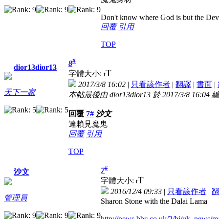
Don't know where God is but the Devil 
回覆
引用
TOP
#
8
dior13dior13
T
字體大小:
t
2017/3/8 16:02
|
只看該作者
|
翻譯
|
書面
|
天下一家
本帖最後由 dior13dior13 於 2017/3/8 16:04 
回覆
7#
沙文
達賴見魔鬼
回覆
引用
TOP
#
7
沙文
T
字體大小:
t
2016/12/4 09:33
|
只看該作者
|
管理員
Sharon Stone with the Dalai Lama
http://news.bbc.co.uk/2/hi/uk_news/