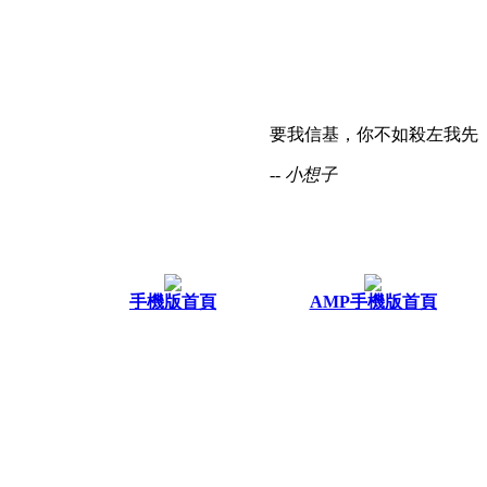
要我信基，你不如殺左我先
-- 小想子
手機版首頁
AMP手機版首頁