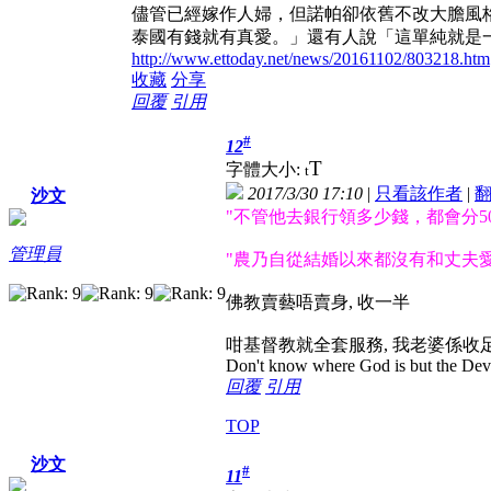
儘管已經嫁作人婦，但諾帕卻依舊不改大膽風
泰國有錢就有真愛。」還有人說「這單純就是
http://www.ettoday.net/news/20161102/803218.htm
收藏
分享
回覆
引用
#
12
T
字體大小:
t
2017/3/30 17:10
|
只看該作者
|
沙文
"不管他去銀行領多少錢，都會分5
管理員
"農乃自從結婚以來都沒有和丈夫愛
佛教賣藝唔賣身, 收一半
咁基督教就全套服務, 我老婆係收足嘅, 不過
Don't know where God is but the Devil 
回覆
引用
TOP
沙文
#
11