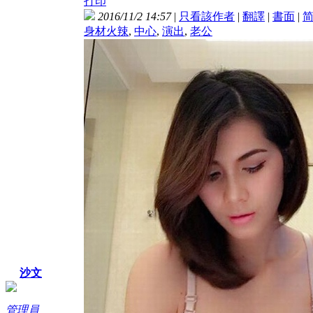
打印
2016/11/2 14:57
|
只看該作者
|
翻譯
|
書面
|
身材火辣
,
中心
,
演出
,
老公
沙文
管理員