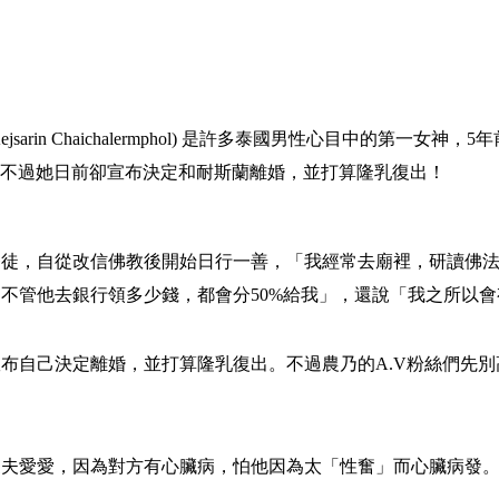
sarin Chaichalermphol) 是許多泰國男性心目中的第一女神，5年前
心碎。不過她日前卻宣布決定和耐斯蘭離婚，並打算隆乳復出！
基督徒，自從改信佛教後開始日行一善，「我經常去廟裡，研讀佛
不管他去銀行領多少錢，都會分50%給我」，還說「我之所以
布自己決定離婚，並打算隆乳復出。不過農乃的A.V粉絲們先別
丈夫愛愛，因為對方有心臟病，怕他因為太「性奮」而心臟病發