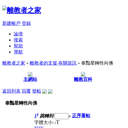
新建帳戶
登錄
論壇
搜索
幫助
導航
離教者之家
»
離教者的支援‧有關資訊
» 泰豔星轉性向佛
主網站
離教百科
返回列表
回覆
發帖
泰豔星轉性向佛
#
1
跳轉到
»
正序看帖
T
字體大小:
t