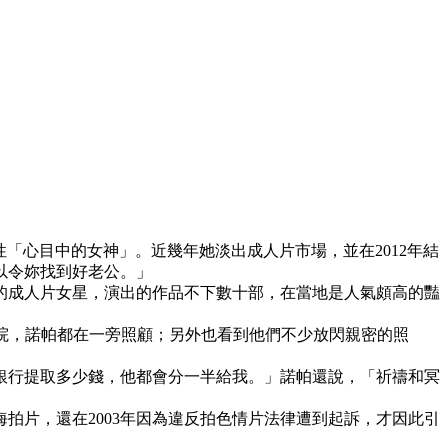
性「心目中的女神」。近幾年她淡出成人片市場，並在2012年結
以令妳找到好老公。」
的成人片女星，演出的作品不下數十部，在當地是人氣頗高的豔
院，諾帕都在一旁照顧；另外也看到他們不少放閃親密的照
銀行提取多少錢，他都會分一半給我。」諾帕還說，「祈禱和冥
拍片，還在2003年因為違反拍色情片法律遭到起訴，才因此引