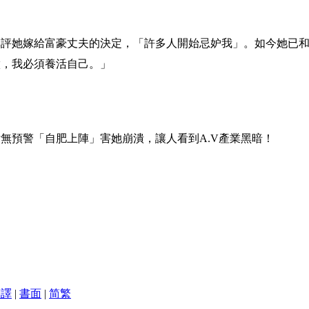
批評她嫁給富豪丈夫的決定，「許多人開始忌妒我」。如今她已
做，我必須養活自己。」
無預警「自肥上陣」害她崩潰，讓人看到A.V產業黑暗！
翻譯
|
書面
|
简
繁