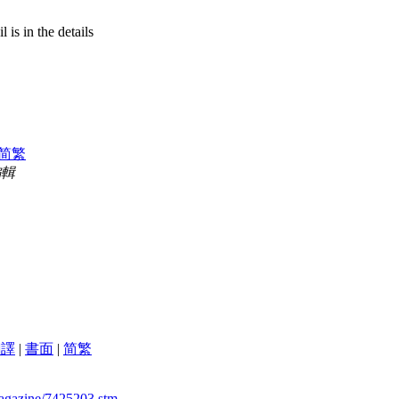
is in the details
简
繁
編輯
翻譯
|
書面
|
简
繁
magazine/7425203.stm