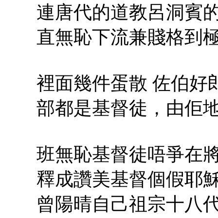
連唐代的道教呂洞賓
直無恥下流兼賤格到
裡面幾件蛋散 佐伯好郎
部都是基督徒，由佢
班無恥基督徒唔爭在
釋成讚美基督個假耶穌
曾陽晴自己祖宗十八