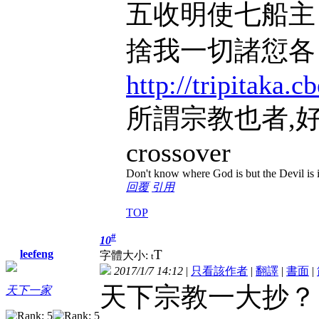
五收明使七船
捨我一切諸愆
http://tripitaka.
所謂宗教也者,
crossover
Don't know where God is but the Devil is i
回覆
引用
TOP
#
10
T
leefeng
字體大小:
t
2017/1/7 14:12
|
只看該作者
|
翻譯
|
書面
|
天下宗教一大抄？
天下一家