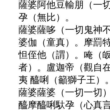
薩婆阿他豆輸朋（一
孕（無比）。
薩婆薩哆（一切鬼神
婆伽（童真）。摩罰
怛侄他（謂）。唵（
者）。盧迦帝（觀自
夷 醯唎（籲獅子王）
薩婆薩婆（一切一切
醯摩醯唎馱孕（心真