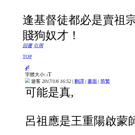
逢基督徒都必是賣祖
賤狗奴才！
回覆
引用
TOP
#
4
T
字體大小:
t
遊客
2017/1/6 16:52
|
翻譯
|
書面
|
简
繁
可能是真,
呂祖應是王重陽啟蒙師