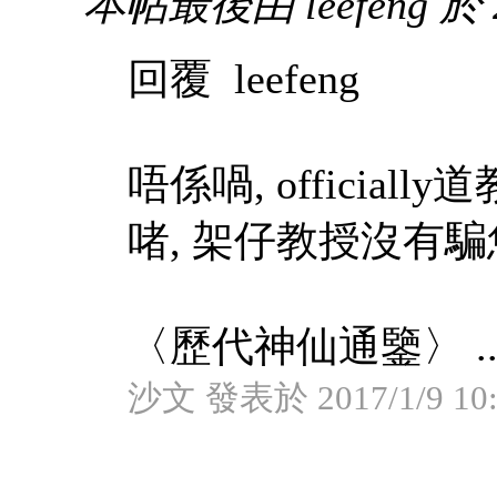
本帖最後由 leefeng 於 2
回覆 leefeng
唔係喎, officia
啫, 架仔教授沒有騙
〈歷代神仙通鑒〉 ..
沙文 發表於 2017/1/9 10: