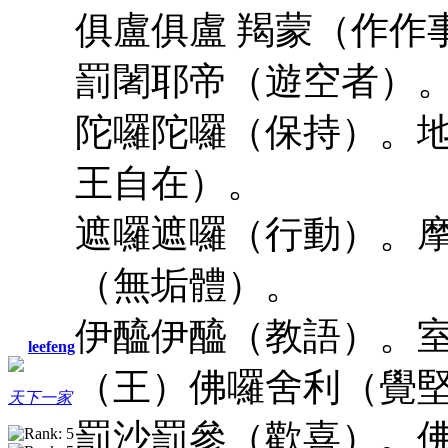
俱盧俱盧 羯蒙（作作
罰闍耶帝（遊空者）。
陀囉陀囉（保持）。
王自在）。
遮囉遮囉（行動）。
（無垢體）。
伊醯伊醯（教語）。
leefeng
（王）佛囉舍利（覺
天下一家
罰沙罰參（歡喜）。