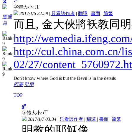
7
文
T
字體大小:
t
2017/1/6 22:59
|
只看該作者
|
翻譯
|
書面
|
简
繁
管理
而且, 金大俠將袄教同明
員
http://wemedia.ifeng.co
http://cul.china.com.cn/li
02/27/content_5760972.h
Don't know where God is but the Devil is in the details
回覆
引用
TOP
#
8
T
字體大小:
t
2017/1/7 03:34
|
只看該作者
|
翻譯
|
書面
|
简
繁
明教的耶穌像