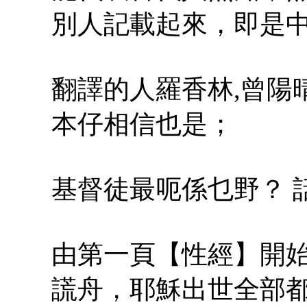
別人記載起來，即是
翻譯的人羅香林,曾陽
本仔相信也是；
基督徒最呃係乜野？ 
由第一頁【性經】開
謊舟，耶穌出世全部