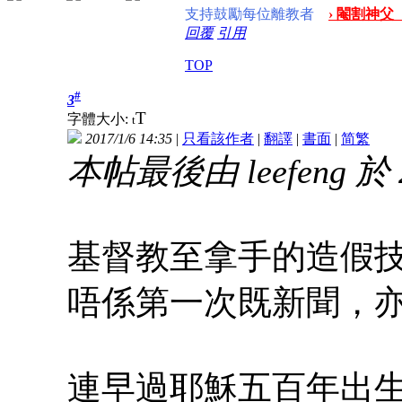
支持鼓勵每位離教者
› 閹割神父
回覆
引用
TOP
#
3
T
字體大小:
t
2017/1/6 14:35
|
只看該作者
|
翻譯
|
書面
|
简
繁
本帖最後由 leefeng 於 2
基督教至拿手的造假
唔係第一次既新聞，
連早過耶穌五百年出