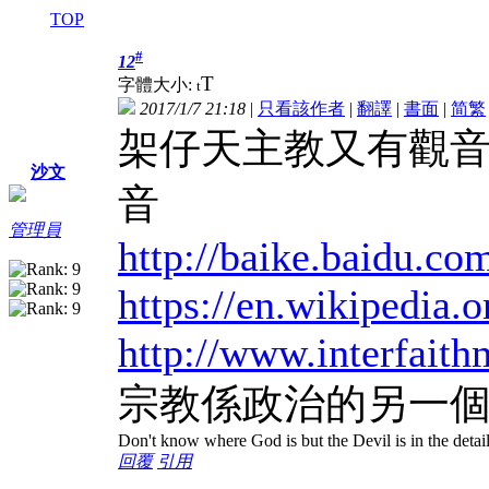
TOP
#
12
T
字體大小:
t
2017/1/7 21:18
|
只看該作者
|
翻譯
|
書面
|
简
繁
架仔天主教又有觀音聖母合
沙文
音
管理員
http://baike.baidu.c
https://en.wikipedia.
http://www.interfait
宗教係政治的另一個
Don't know where God is but the Devil is in the detai
回覆
引用