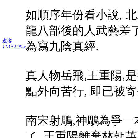
如順序年份看小說, 
龍八部後的人武藝差了
遊客
為寫九陰真經.
113.52.99.x
真人物岳飛,王重陽,
點外向苦行, 即已被寄
南宋射鵰,神鵰為爭一
了. 王重陽離棄林朝