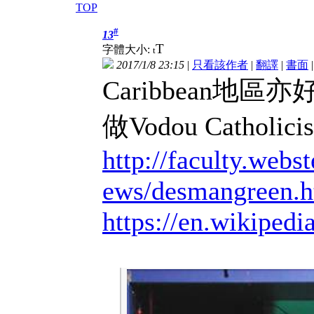
TOP
#
13
T
字體大小:
t
2017/1/8 23:15
|
只看該作者
|
翻譯
|
書面
Caribbean地區
做Vodou Catholicis
http://faculty.webst
ews/desmangreen.
https://en.wikiped