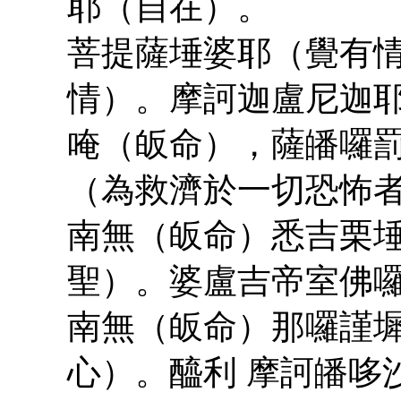
耶（自在）。
菩提薩埵婆耶（覺有
情）。摩訶迦盧尼迦
唵（皈命），薩皤囉
（為救濟於一切恐怖
南無（皈命）悉吉栗埵
聖）。婆盧吉帝室佛
南無（皈命）那囉謹
心）。醯利 摩訶皤哆