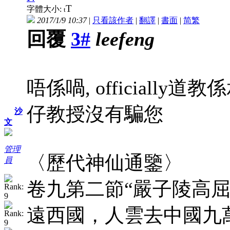
T
字體大小:
t
2017/1/9 10:37
|
只看該作者
|
翻譯
|
書面
|
简
繁
回覆
3#
leefeng
唔係喎, officially
仔教授沒有騙您
沙
文
管理
〈歷代神仙通鑒〉
員
卷九第二節“嚴子陵高
遠西國，人雲去中國九