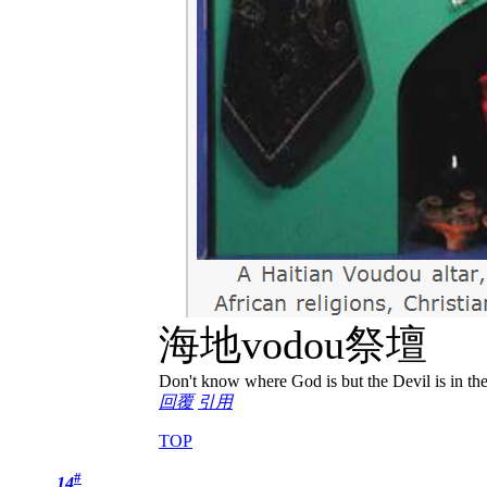
海地vodou祭壇
Don't know where God is but the Devil is in the
回覆
引用
TOP
#
14