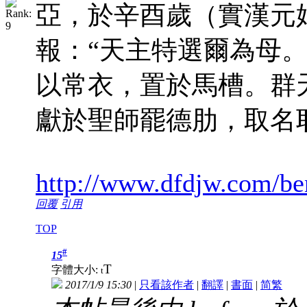
亞，於辛酉歲（實漢元
報：“天主特選爾為母
以常衣，置於馬槽。群
獻於聖師罷德肋，取名
http://www.dfdjw.com/b
回覆
引用
TOP
#
15
T
字體大小:
t
2017/1/9 15:30
|
只看該作者
|
翻譯
|
書面
|
简
繁