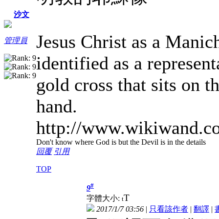
沙文
Jesus Christ as a Manich
管理員
identified as a represent
gold cross that sits on t
hand.
http://www.wikiwand.c
Don't know where God is but the Devil is in the details
回覆
引用
TOP
#
9
T
字體大小:
t
2017/1/7 03:56
|
只看該作者
|
翻譯
|