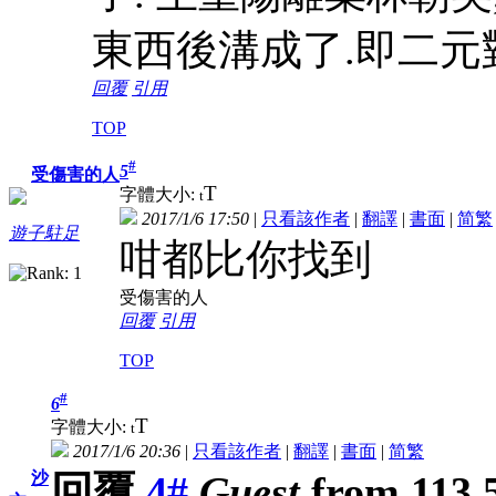
東西後溝成了.即二元對
回覆
引用
TOP
#
5
受傷害的人
T
字體大小:
t
2017/1/6 17:50
|
只看該作者
|
翻譯
|
書面
|
简
繁
遊子駐足
咁都比你找到
受傷害的人
回覆
引用
TOP
#
6
T
字體大小:
t
2017/1/6 20:36
|
只看該作者
|
翻譯
|
書面
|
简
繁
回覆
4#
Guest
from 113.5
沙