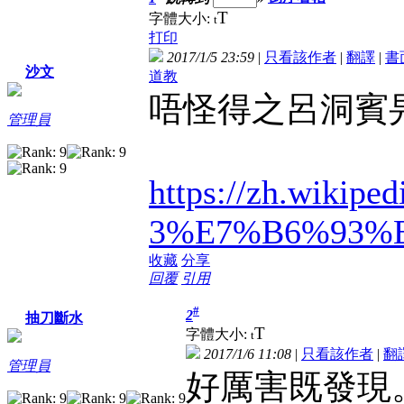
T
字體大小:
t
打印
2017/1/5 23:59
|
只看該作者
|
翻譯
|
書
沙文
道教
唔怪得之呂洞賓
管理員
https://zh.wikiped
3%E7%B6%93%
收藏
分享
回覆
引用
#
2
抽刀斷水
T
字體大小:
t
2017/1/6 11:08
|
只看該作者
|
翻
管理員
好厲害既發現