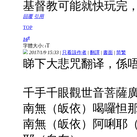
基督教可能就快玩完
回覆
引用
TOP
#
16
T
字體大小:
t
2017/1/9 15:33
|
只看該作者
|
翻譯
|
書面
|
简
繁
睇下大悲咒翻译，係
千手千眼觀世音菩薩
南無（皈依）喝囉怛
南無（皈依）阿唎耶