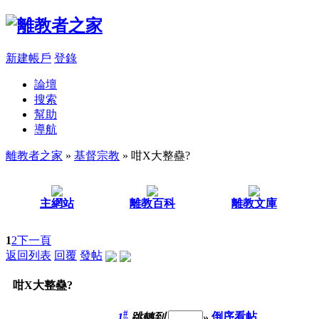
新建帳戶
登錄
論壇
搜索
幫助
導航
離教者之家
»
基督宗教
» 咁X大整蠱?
主網站
離教百科
離教文庫
1
2
下一頁
返回列表
回覆
發帖
咁X大整蠱?
#
1
跳轉到
»
倒序看帖