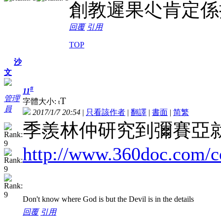
創教遲果尐肯定係
回覆
引用
TOP
沙
文
#
11
管理
T
字體大小:
t
員
2017/1/7 20:54
|
只看該作者
|
翻譯
|
書面
|
简
繁
季羨林仲研究到彌賽亞
http://www.360doc.com/c
Don't know where God is but the Devil is in the details
回覆
引用