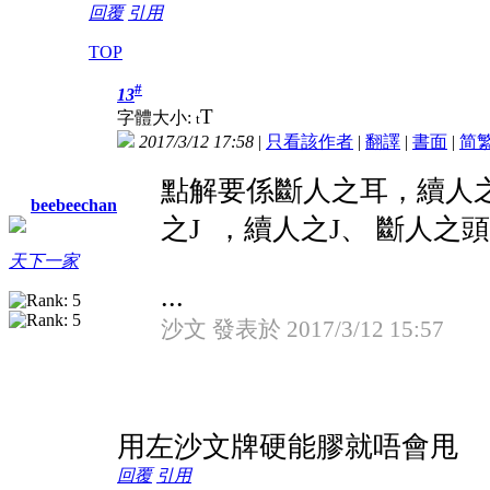
回覆
引用
TOP
#
13
T
字體大小:
t
2017/3/12 17:58
|
只看該作者
|
翻譯
|
書面
|
简
點解要係斷人之耳，續人之
beebeechan
之J ，續人之J、 斷人之
天下一家
...
沙文 發表於 2017/3/12 15:57
用左沙文牌硬能膠就唔會甩
回覆
引用