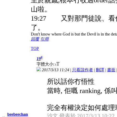
至於親戚,根本冇收過orde
山啦。
19:27 又對那門徒說、
了。
Don't know where God is but the Devil is in the deta
回覆
引用
TOP
#
19
T
字體大小:
t
2017/3/13 11:24
|
只看該作者
|
翻譯
|
書面
所以話你冇悟性
當時, 佢嘅 ranking, 係
完全有權決定如何處理現場
beebeechan
沙文 發表於 2017/3/13 10:22