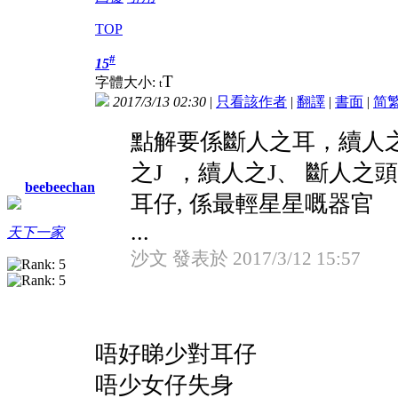
TOP
#
15
T
字體大小:
t
2017/3/13 02:30
|
只看該作者
|
翻譯
|
書面
|
简
點解要係斷人之耳，續人之
之J ，續人之J、 斷人之
beebeechan
耳仔, 係最輕星星嘅器官
...
天下一家
沙文 發表於 2017/3/12 15:57
唔好睇少對耳仔
唔少女仔失身