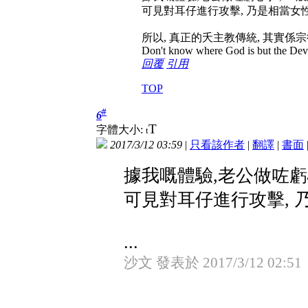
可見對耳仔進行攻擊, 乃是相當女
所以, 真正的夭主教傳統, 其實係宗
Don't know where God is but the Devil 
回覆
引用
TOP
#
6
T
字體大小:
t
2017/3/12 03:59
|
只看該作者
|
翻譯
|
書面
據我嘅體驗,老公做咗虧
可見對耳仔進行攻擊, 
...
沙文 發表於 2017/3/12 02:51