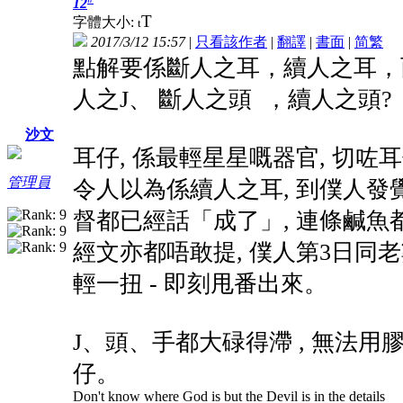
12
T
字體大小:
t
2017/3/12 15:57
|
只看該作者
|
翻譯
|
書面
|
简
繁
點解要係斷人之耳，續人之耳，而
人之J、 斷人之頭 ，續人之頭?
沙文
耳仔, 係最輕星星嘅器官, 切咗
管理員
令人以為係續人之耳, 到僕人發
督都已經話「成了」, 連條鹹魚
經文亦都唔敢提, 僕人第3日同老
輕一扭 - 即刻甩番出來。
J、頭、手都大碌得滯 , 無法用
仔。
Don't know where God is but the Devil is in the details