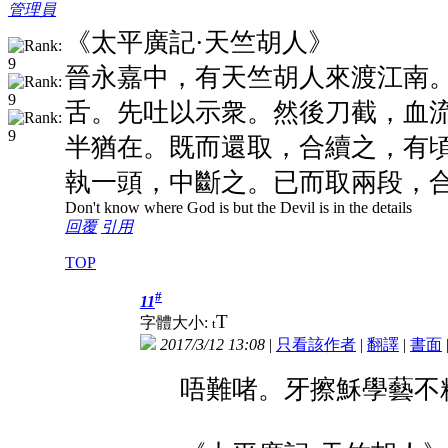
管理員
《太平廣記·天竺胡人》
晉永嘉中，有天竺胡人來渡江南
舌。先吐以示衆。然後刀截，血
半猶在。既而還取，合續之，有
執一頭，中斷之。已而取兩段，
Don't know where God is but the Devil is in the details
回覆
引用
TOP
#
11
T
字體大小:
t
2017/3/12 13:08
|
只看該作者
|
翻譯
|
書面
唔難啫。牙擦穌學藝不精