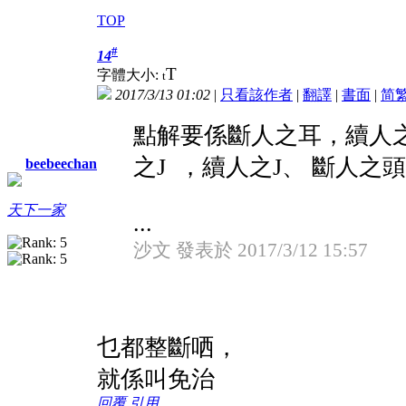
TOP
#
14
T
字體大小:
t
2017/3/13 01:02
|
只看該作者
|
翻譯
|
書面
|
简
點解要係斷人之耳，續人之
之J ，續人之J、 斷人之
beebeechan
天下一家
...
沙文 發表於 2017/3/12 15:57
乜都整斷哂，
就係叫免治
回覆
引用