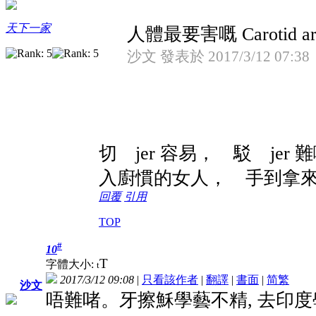
天下一家
人體最要害嘅 Carotid arte
沙文 發表於 2017/3/12 07:38
切 jer 容易， 駁 jer 
入廚慣的女人， 手到拿
回覆
引用
TOP
#
10
T
字體大小:
t
2017/3/12 09:08
|
只看該作者
|
翻譯
|
書面
|
简
繁
沙文
唔難啫。牙擦穌學藝不精, 去印度學