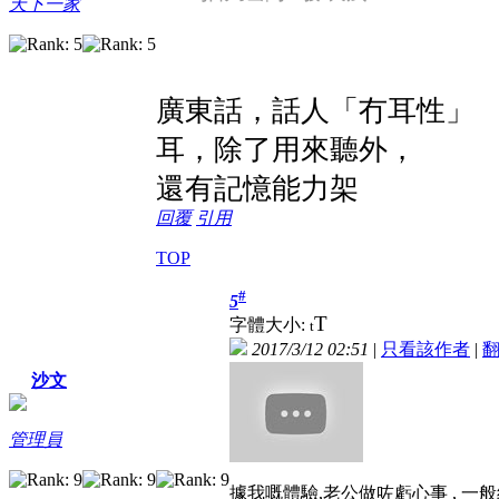
天下一家
廣東話，話人「冇耳性」
耳，除了用來聽外，
還有記憶能力架
回覆
引用
TOP
#
5
T
字體大小:
t
2017/3/12 02:51
|
只看該作者
|
沙文
管理員
據我嘅體驗,老公做咗虧心事 , 