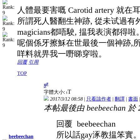
人體最要害嘅 Carotid arter
所謂死人醫翻生神跡, 從未试過有
magicians都唔駛, 揾我表演
呢個係牙擦穌在世最後一個神跡,所謂
咩料就畀我一嘢睇穿啦。
回覆
引用
TOP
#
9
T
字體大小:
t
2017/3/12 08:58
|
只看該作者
|
翻譯
|
書面
本帖最後由 beebeechan 於 20
回覆 beebeechan
所以話gay涿教揾笨實。
beebeechan