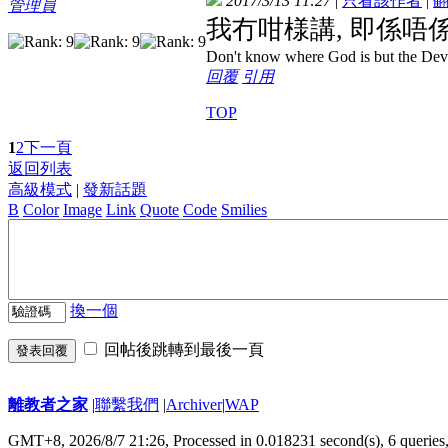
2017/3/13 11:27
|
只看該作者
|
管理員
我冇咁様講, 即係唔
Don't know where God is but the Devil 
回覆
引用
TOP
1
2
下一頁
返回列表
高級模式
|
發新話題
B
Color
Image
Link
Quote
Code
Smilies
換一個
回帖後跳轉到最後一頁
發表回覆
離教者之家
|
聯繫我們
|
Archiver
|
WAP
GMT+8, 2026/8/7 21:26,
Processed in 0.018231 second(s), 6 queries