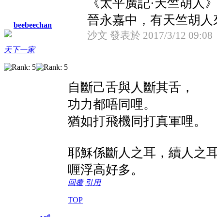
《太平廣記·天竺胡人
晉永嘉中，有天竺胡人來渡
beebeechan
沙文 發表於 2017/3/12 09:08
天下一家
自斷己舌與人斷其舌，
功力都唔同哩。
猶如打飛機同打真軍哩。
耶穌係斷人之耳，續人之
喱浮高好多。
回覆
引用
TOP
#