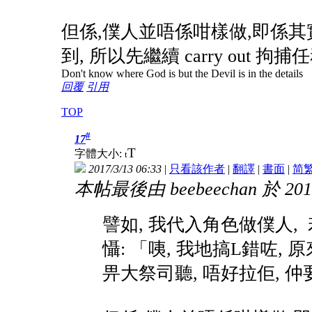
但係,僕人並唔係咁樣做,即係其
到, 所以先繼續 carry out 拘
Don't know where God is but the Devil is in the details
回覆
引用
TOP
#
17
T
字體大小:
t
2017/3/13 06:33
|
只看該作者
|
翻譯
|
書面
|
简
本帖最後由 beebeechan 於 2017
譬如, 我代入角色做僕人,
懾: 「咦, 我地搞L錯咗,
畀大祭司聽, 唔好拉佢,