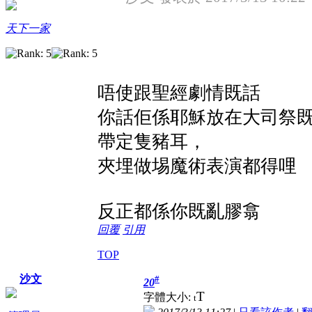
天下一家
唔使跟聖經劇情既話
你話佢係耶穌放在大司祭
帶定隻豬耳，
夾埋做埸魔術表演都得哩
反正都係你既亂膠翕
回覆
引用
TOP
沙文
#
20
T
字體大小:
t