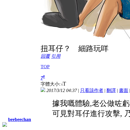
扭耳仔？ 細路玩咩
回覆
引用
TOP
#
7
T
字體大小:
t
2017/3/12 04:37
|
只看該作者
|
翻譯
|
書面
據我嘅體驗,老公做咗虧
可見對耳仔進行攻擊, 
beebeechan