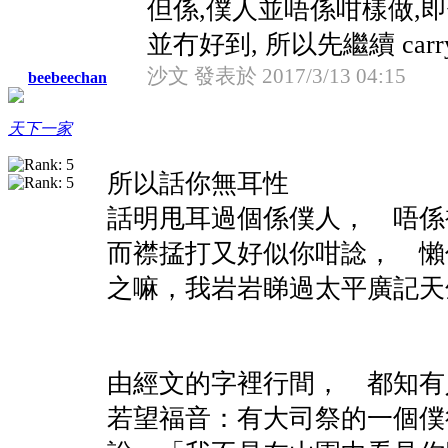
但係,僕人並唔係咁樣做,
並冇好到, 所以先繼續 carr
沙文 發表於 2017/3/13 04:15
beebeechan
天下一家
所以話你無耳性
話明甩耳過個係僕人， 唔係
而襟掹打又好似你咁諗， 懶
之嘛，我岩岩睇過太平廣記天
由經文的字裡行間， 都知有
若望福音：有大司祭的一個僕