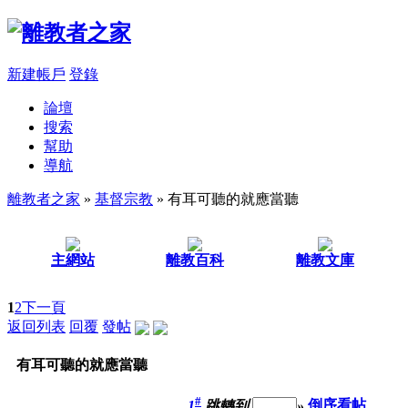
新建帳戶
登錄
論壇
搜索
幫助
導航
離教者之家
»
基督宗教
» 有耳可聽的就應當聽
主網站
離教百科
離教文庫
1
2
下一頁
返回列表
回覆
發帖
有耳可聽的就應當聽
#
1
跳轉到
»
倒序看帖