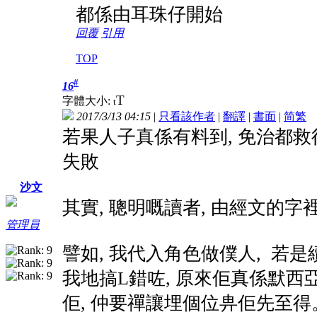
都係由耳珠仔開始
回覆
引用
TOP
#
16
T
字體大小:
t
2017/3/13 04:15
|
只看該作者
|
翻譯
|
書面
|
简
繁
若果人子真係有料到, 免治都救得
失敗
沙文
其實, 聰明嘅讀者, 由經文的
管理員
譬如, 我代入角色做僕人, 若是
我地搞L錯咗, 原來佢真係默西亞
佢, 仲要禪讓埋個位畁佢先至得