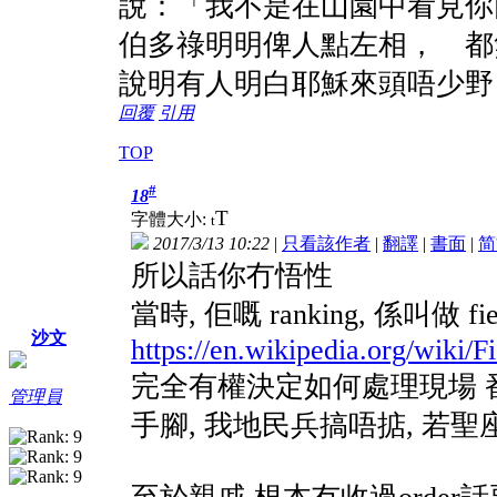
說：「我不是在山園中看見你
伯多祿明明俾人點左相， 都
說明有人明白耶穌來頭唔少野
回覆
引用
TOP
#
18
T
字體大小:
t
2017/3/13 10:22
|
只看該作者
|
翻譯
|
書面
|
简
所以話你冇悟性
當時, 佢嘅 ranking, 係叫做 f
沙文
https://en.wikipedia.org/wiki/F
完全有權決定如何處理現場 番
管理員
手腳, 我地民兵搞唔掂, 若