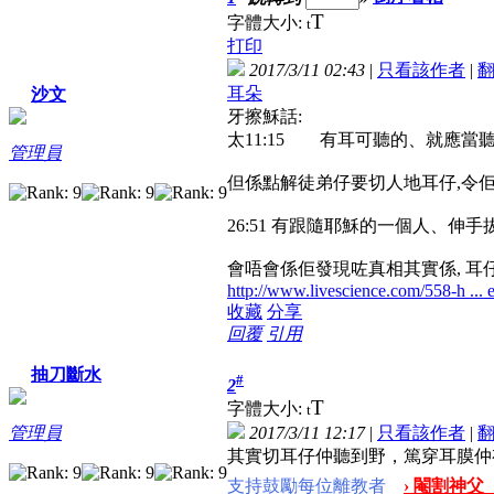
T
字體大小:
t
打印
2017/3/11 02:43
|
只看該作者
|
耳朵
沙文
牙擦穌話:
太11:15 有耳可聽的、就應當
管理員
但係點解徒弟仔要切人地耳仔,令
26:51 有跟隨耶穌的一個人、
會唔會係佢發現咗真相其實係, 耳
http://www.livescience.com/558-h ... en
收藏
分享
回覆
引用
抽刀斷水
#
2
T
字體大小:
t
2017/3/11 12:17
|
只看該作者
|
管理員
其實切耳仔仲聽到野，篤穿耳膜仲
支持鼓勵每位離教者
› 閹割神父