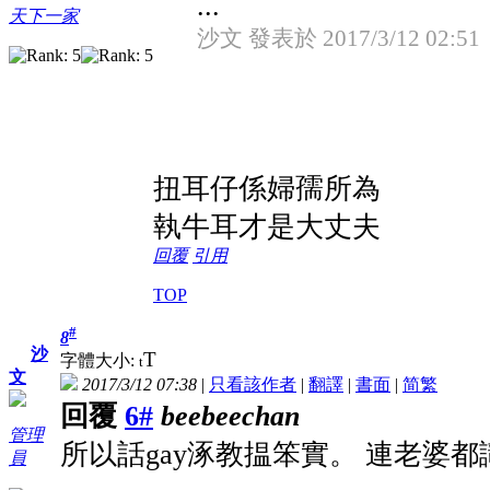
...
天下一家
沙文 發表於 2017/3/12 02:51
扭耳仔係婦孺所為
執牛耳才是大丈夫
回覆
引用
TOP
#
8
沙
T
字體大小:
t
文
2017/3/12 07:38
|
只看該作者
|
翻譯
|
書面
|
简
繁
回覆
6#
beebeechan
管理
所以話gay涿教揾笨實。 連老婆都
員