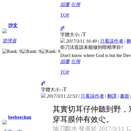
回覆
引用
TOP
沙文
#
3
T
字體大小:
t
管理員
2017/3/11 16:49
|
只看該作者
|
佢刀法造詣未能做到咁精準卦?
Don't know where God is but the Devil 
回覆
引用
TOP
#
4
T
字體大小:
t
2017/3/11 22:53
|
只看該作者
|
翻譯
|
書面
其實切耳仔仲聽到野，
beebeechan
穿耳膜仲有效尐。
抽刀斷水 發表於 2017/3/11 12