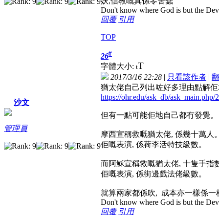
妖,信教嘅真係零舍蠢
Don't know where God is but the Devil 
回覆
引用
TOP
#
26
T
字體大小:
t
2017/3/16 22:28
|
只看該作者
|
猶太佬自己列出咗好多理由點解佢
https://ohr.edu/ask_db/ask_main.php/
沙文
但有一點可能佢地自己都冇發覺。
管理員
摩西宣稱救嘅猶太佬, 係幾十萬人
佢嘅表演, 係荷李活特技級數。
而阿穌宣稱救嘅猶太佬, 十隻手指
佢嘅表演, 係街邊戲法佬級數。
就算兩家都係吹, 成本亦一樣係一
Don't know where God is but the Devil 
回覆
引用