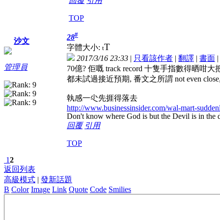
回覆
引用
TOP
#
28
沙文
T
字體大小:
t
2017/3/16 23:33
|
只看該作者
|
翻譯
|
書面
管理員
70億? 佢嘅 track record 十隻手指數得晒
都未試過接近預期, 番文之所謂 not even cl
執感一尐先捱得落去
http://www.businessinsider.com/wal-mart-suddenl
Don't know where God is but the Devil is in the d
回覆
引用
TOP
1
2
返回列表
高級模式
|
發新話題
B
Color
Image
Link
Quote
Code
Smilies