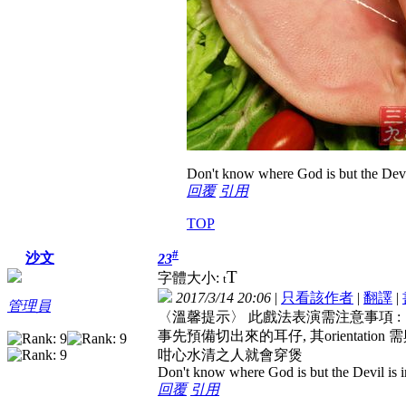
Don't know where God is but the Devil 
回覆
引用
TOP
#
沙文
23
T
字體大小:
t
2017/3/14 20:06
|
只看該作者
|
翻譯
|
管理員
〈溫馨提示〉 此戲法表演需注意事項 :
事先預備切出來的耳仔, 其orientati
咁心水清之人就會穿煲
Don't know where God is but the Devil is in
回覆
引用