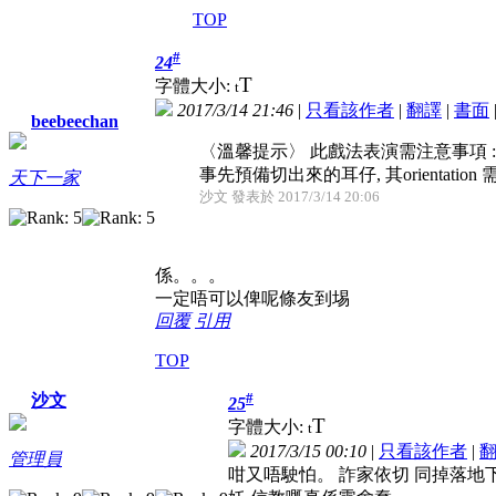
TOP
#
24
T
字體大小:
t
2017/3/14 21:46
|
只看該作者
|
翻譯
|
書面
beebeechan
〈溫馨提示〉 此戲法表演需注意事項 :
事先預備切出來的耳仔, 其orientation 需
天下一家
沙文 發表於 2017/3/14 20:06
係。。。
一定唔可以俾呢條友到埸
回覆
引用
TOP
#
沙文
25
T
字體大小:
t
2017/3/15 00:10
|
只看該作者
|
管理員
咁又唔駛怕。 詐家依切 同掉落地