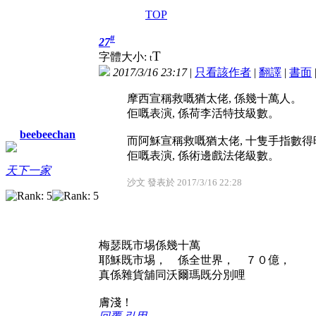
TOP
#
27
T
字體大小:
t
2017/3/16 23:17
|
只看該作者
|
翻譯
|
書面
摩西宣稱救嘅猶太佬, 係幾十萬人。
佢嘅表演, 係荷李活特技級數。
beebeechan
而阿穌宣稱救嘅猶太佬, 十隻手指數得
佢嘅表演, 係術邊戲法佬級數。
天下一家
沙文 發表於 2017/3/16 22:28
梅瑟既市埸係幾十萬
耶穌既市埸， 係全世界， ７０億，
真係雜貨舖同沃爾瑪既分別哩
膚淺！