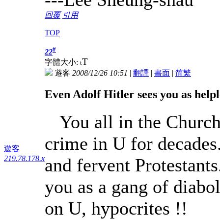
回覆
引用
TOP
#
22
T
字體大小:
t
遊客
2008/12/26 10:51
|
翻譯
|
書面
|
简
繁
Even Adolf Hitler sees you as helpl
You all in the Church 
crime in U for decade
遊客
219.78.178.x
and fervent Protestants
you as a gang of diab
on U, hypocrites !!