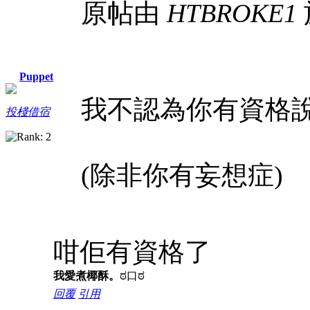
原帖由
HTBROKE1
Puppet
我不認為你有資格
投棧借宿
(除非你有妄想症)
咁佢有資格了
我愛煮椰酥。
ಠ口ಠ
回覆
引用