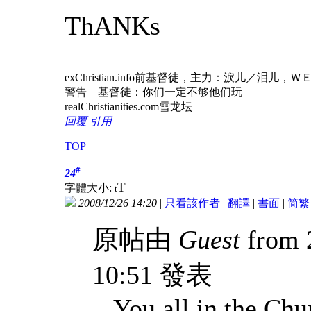
ThANKs
exChristian.info前基督徒，主力：淚儿
警告 基督徒：你们一定不够他们玩
realChristianities.com雪龙坛
回覆
引用
TOP
#
24
T
字體大小:
t
2008/12/26 14:20
|
只看該作者
|
翻譯
|
書面
|
简
繁
原帖由
Guest
from 
10:51 發表
You all in the Chur