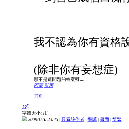
我不認為你有資格
(除非你有妄想症)
那不是這問題的答案呀......
回覆
引用
TOP
#
32
T
字體大小:
t
2009/1/10 23:45
|
只看該作者
|
翻譯
|
書面
|
简
繁