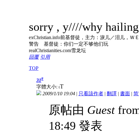
sorry , y////why hai
exChristian.info前基督徒，主力：淚儿
警告 基督徒：你们一定不够他们玩
realChristianities.com雪龙坛
回覆
引用
TOP
#
31
T
字體大小:
t
2009/1/10 19:04
|
只看該作者
|
翻譯
|
書面
|
简
原帖由
Guest
from
18:49 發表