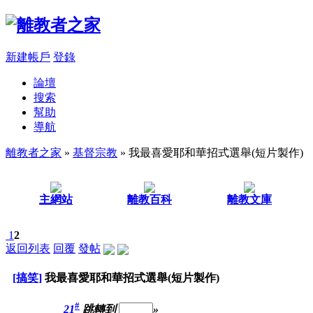
新建帳戶
登錄
論壇
搜索
幫助
導航
離教者之家
»
基督宗教
» 我最喜愛耶和華招式選舉(短片製作)
主網站
離教百科
離教文庫
1
2
返回列表
回覆
發帖
[搞笑]
我最喜愛耶和華招式選舉(短片製作)
#
21
跳轉到
»