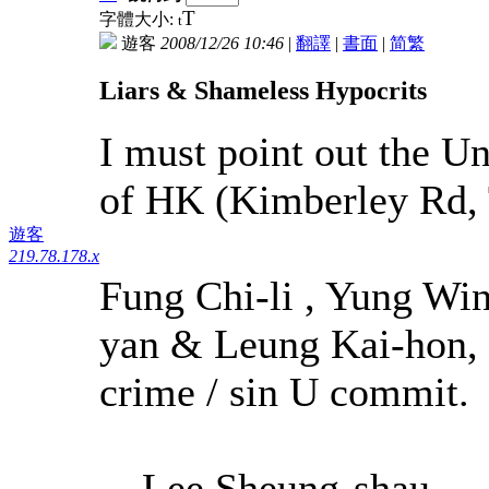
T
字體大小:
t
遊客
2008/12/26 10:46
|
翻譯
|
書面
|
简
繁
Liars & Shameless Hypocrits
I must point out the U
of HK (Kimberley Rd, 
遊客
219.78.178.x
Fung Chi-li , Yung Wi
yan & Leung Kai-hon,
crime / sin U commit.
---Lee Sheung-shau