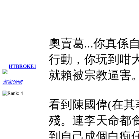
奧賣葛...你真係
行動，你玩到咁大
HTBROKE1
就賴被宗教逼害
齊家治國
看到陳國偉(在其
殘。連李天命都
到自己成個白痴仔咁