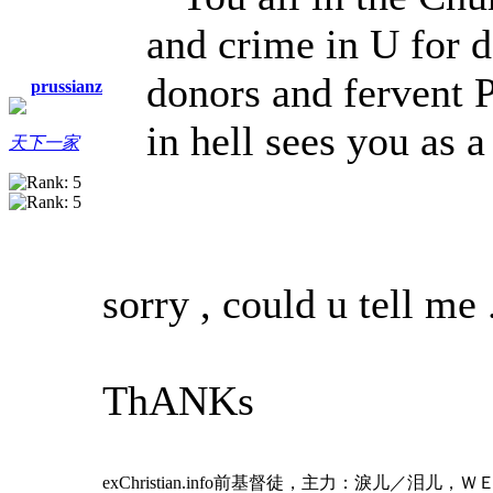
and crime in U for
donors and fervent 
prussianz
in hell sees you as a
天下一家
sorry , could u tell me
ThANKs
exChristian.info前基督徒，主力：淚儿