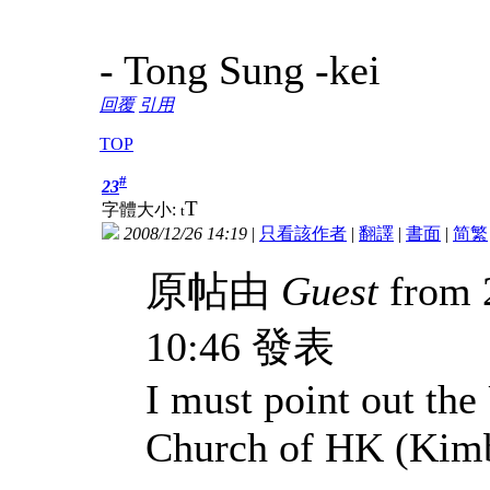
- Tong Sung -kei
回覆
引用
TOP
#
23
T
字體大小:
t
2008/12/26 14:19
|
只看該作者
|
翻譯
|
書面
|
简
繁
原帖由
Guest
from 
10:46 發表
I must point out the
Church of HK (Kimb