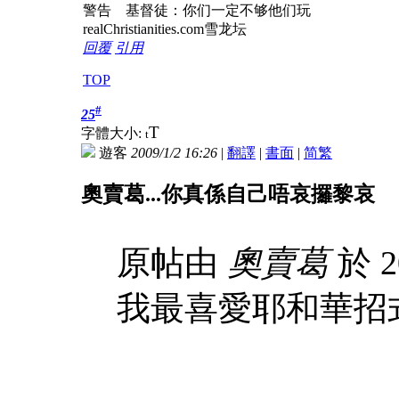
警告 基督徒：你们一定不够他们玩
realChristianities.com雪龙坛
回覆
引用
TOP
#
25
T
字體大小:
t
遊客
2009/1/2 16:26
|
翻譯
|
書面
|
简
繁
奧賣葛...你真係自己唔哀攞黎哀
原帖由
奧賣葛
於 2
我最喜愛耶和華招式