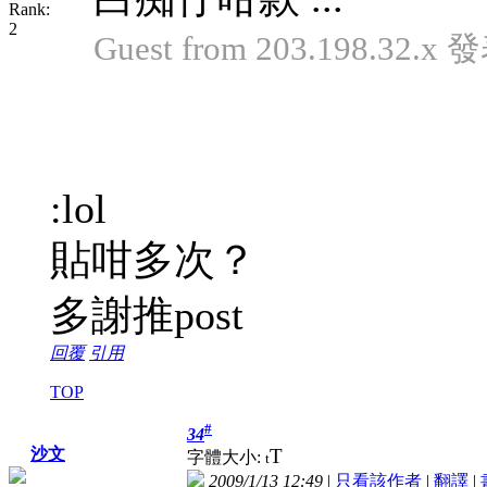
Guest from 203.198.32.x 
:lol
貼咁多次？
多謝推post
回覆
引用
TOP
#
34
T
沙文
字體大小:
t
2009/1/13 12:49
|
只看該作者
|
翻譯
|