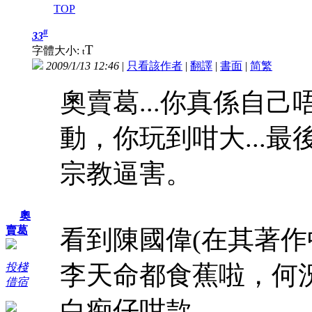
TOP
#
33
T
字體大小:
t
2009/1/13 12:46
|
只看該作者
|
翻譯
|
書面
|
简
繁
奧賣葛...你真係自己
動，你玩到咁大...
宗教逼害。
奧
賣葛
看到陳國偉(在其著作
李天命都食蕉啦，何
投棧
借宿
白痴仔咁款 ...