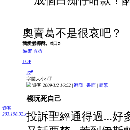
成個白痴仔咁款！醒小 
哀
奧賣葛不是很
吧？
我愛煮椰酥。
ಠ口ಠ
回覆
引用
TOP
#
27
T
字體大小:
t
遊客
2009/1/2 16:52
|
翻譯
|
書面
|
简
繁
棧玩死自己
遊客
投訴聖經通得過...好
203.198.32.x