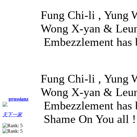
Fung Chi-li , Yung 
Wong X-yan & Leun
Embezzlement has be
Fung Chi-li , Yung 
Wong X-yan & Leun
prussianz
Embezzlement has b
天下一家
Shame On You all !