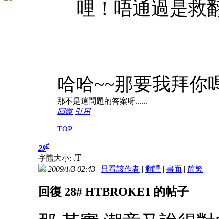
哩！唔通過是救
哈哈~~那要我拜你嗎
那不是這問題的答案呀......
回覆
引用
TOP
#
29
T
字體大小:
t
2009/1/3 02:43
|
只看該作者
|
翻譯
|
書面
|
简
繁
回復 28# HTBROKE1 的帖子