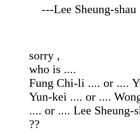
---Lee Sheung-shau
sorry ,
who is ....
Fung Chi-li .... or ....
Yun-kei .... or .... Wo
.... or .... Lee Sheung-
??