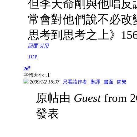
但李天命剛與他唱反調
常會對他們說不必改
思考到思考之上》156頁)
回覆
引用
TOP
#
26
T
字體大小:
t
2009/1/2 16:37
|
只看該作者
|
翻譯
|
書面
|
简
繁
原帖由
Guest
from 2
發表