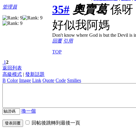
35#
奧賣葛
係呀
管理員
好似我阿媽
Don't know where God is but the Devil is in
回覆
引用
TOP
1
2
返回列表
高級模式
|
發新話題
B
Color
Image
Link
Quote
Code
Smilies
換一個
回帖後跳轉到最後一頁
發表回覆