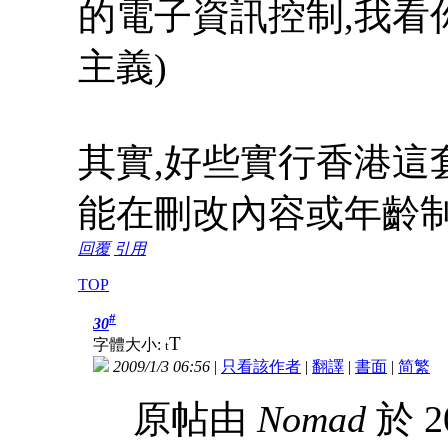
的電子資訊控制,我看
主義)
其實,好些實行香港這
能在刪改內容或年齡
回覆
引用
TOP
#
30
T
字體大小:
t
2009/1/3 06:56
|
只看該作者
|
翻譯
|
書面
|
简
繁
原帖由
Nomad
於 2