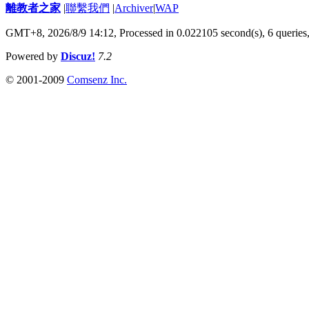
離教者之家
|
聯繫我們
|
Archiver
|
WAP
GMT+8, 2026/8/9 14:12,
Processed in 0.022105 second(s), 6 queries
Powered by
Discuz!
7.2
© 2001-2009
Comsenz Inc.