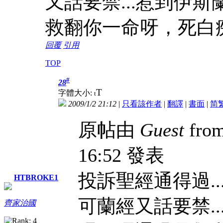
又話要禁...惹到伊斯
救翻你一命呀，死白
回覆
引用
TOP
#
28
T
字體大小:
t
2009/1/2 21:12
|
只看該作者
|
翻譯
|
書面
|
简
原帖由
Guest
from
16:52 發表
投訴聖經通得過..
HTBROKE1
可蘭經又話要禁..
齊家治國