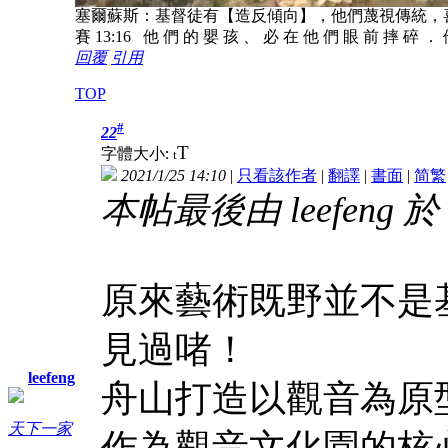
塞爾蘇斯：基督徒有【造反傾向】，他們蔑視傳統，
賽 13:16 他 們 的 嬰 孩 、 必 在 他 們 眼 前 摔 碎 ．
回覆
引用
TOP
#
22
T
字體大小:
t
2021/1/25 14:10
|
只看該作者
|
翻譯
|
書面
|
简
繁
本帖最後由 leefeng 於 2
原來藝術既野並不是
見過啫！
leefeng
舟山打造以觀音為原
天下一家
作為觀音文化園的核心