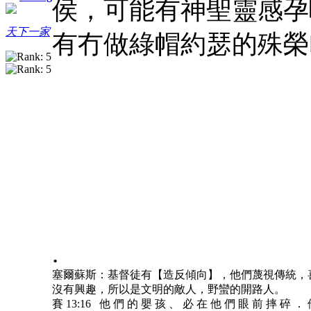
侯，可能有神聖靈感孕
天下一家
有冇做綠帽約瑟的殊榮
.
塞爾蘇斯：基督徒有【造反傾向】，他們蔑視傳統，
沒有興趣，所以是文明的敵人，野蠻的開路人。
賽 13:16 他 們 的 嬰 孩 、 必 在 他 們 眼 前 摔 碎 ．