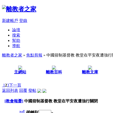
新建帳戶
登錄
論壇
搜索
幫助
導航
離教者之家
»
焦點剪報
» 中國箝制基督教 教堂在平安夜遭強行
主網站
離教百科
離教文庫
1
2
3
下一頁
返回列表
回覆
發帖
[教會報憂]
中國箝制基督教 教堂在平安夜遭強行關閉
#
21
跳轉到
»