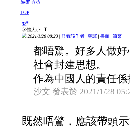
回覆
引用
TOP
#
32
T
字體大小:
t
2021/1/28 08:23
|
只看該作者
|
翻譯
|
書面
|
简
繁
都唔驚。好多人做好
社會封建思想。
作為中國人的責任係擁
沙文 發表於 2021/1/28 05:
既然唔驚，應該帶頭示