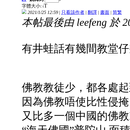
T
字體大小:
t
2021/1/25 12:59
|
只看該作者
|
翻譯
|
書面
|
简
繁
本帖最後由 leefeng 於 202
有井蛙話有幾間教堂仔幾
佛教教徒少，都各處起
因為佛教唔使比性侵掩
又比多一個中國的佛教P