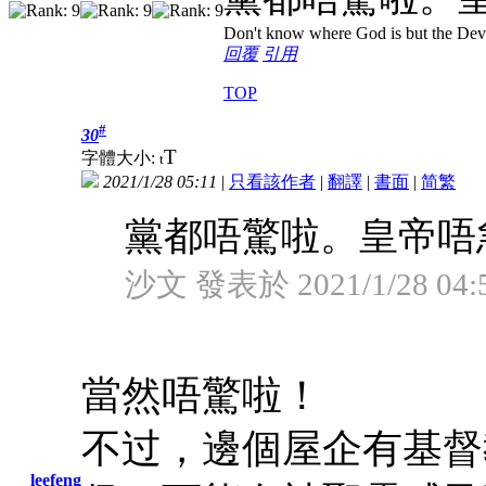
Don't know where God is but the Devil 
回覆
引用
TOP
#
30
T
字體大小:
t
2021/1/28 05:11
|
只看該作者
|
翻譯
|
書面
|
简
繁
黨都唔驚啦。皇帝唔
沙文 發表於 2021/1/28 04:
當然唔驚啦！
不过，邊個屋企有基督
leefeng