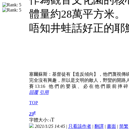
體量約28萬平方米。
唔知井蛙話好正的耶
塞爾蘇斯：基督徒有【造反傾向】，他們蔑視傳
完全沒有興趣，所以是文明的敵人，野蠻的開路
賽 13:16 他 們 的 嬰 孩 、 必 在 他 們 眼 前 摔 
回覆
引用
TOP
#
23
T
字體大小:
t
2021/1/25 14:45
|
只看該作者
|
翻譯
|
書面
|
简
繁