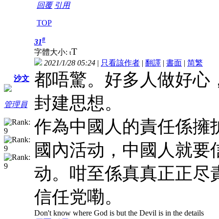
回覆
引用
TOP
#
31
T
字體大小:
t
2021/1/28 05:24
|
只看該作者
|
翻譯
|
書面
|
简
繁
都唔驚。好多人做好心，
沙文
封建思想。
管理員
作為中國人的責任係擁
國內活动，中國人就要信
动。咁至係真真正正尽
信任党嘞。
Don't know where God is but the Devil is in the details