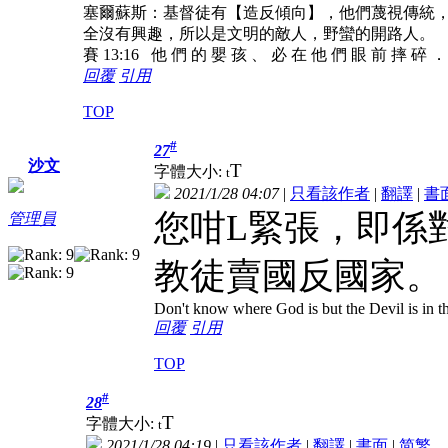
塞爾蘇斯：基督徒有【造反傾向】，他們蔑視傳統
全沒有興趣，所以是文明的敵人，野蠻的開路人。
賽 13:16 他 們 的 嬰 孩 、 必 在 他 們 眼 前 摔 碎 
回覆
引用
TOP
#
27
沙文
T
字體大小:
t
2021/1/28 04:07
|
只看該作者
|
翻譯
|
書
您咁L緊張，即係
管理員
教徒賣國反國家。
Don't know where God is but the Devil is in th
回覆
引用
TOP
#
28
T
字體大小:
t
2021/1/28 04:19
|
只看該作者
|
翻譯
|
書面
|
简
繁