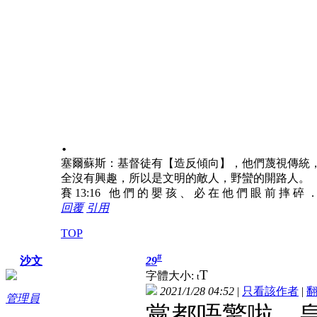
.
塞爾蘇斯：基督徒有【造反傾向】，他們蔑視傳統
全沒有興趣，所以是文明的敵人，野蠻的開路人。
賽 13:16 他 們 的 嬰 孩 、 必 在 他 們 眼 前 摔 碎 
回覆
引用
TOP
#
29
沙文
T
字體大小:
t
2021/1/28 04:52
|
只看該作者
|
管理員
黨都唔驚啦。