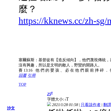
麼？
https://kknews.cc/zh-sg
塞爾蘇斯：基督徒有【造反傾向】，他們蔑視傳統，
沒有興趣，所以是文明的敵人，野蠻的開路人。
賽 13:16 他 們 的 嬰 孩 、 必 在 他 們 眼 前 摔 碎 ．
回覆
引用
TOP
#
25
T
字體大小:
t
2021/1/28 01:58
|
只看該作者
|
翻
沙文