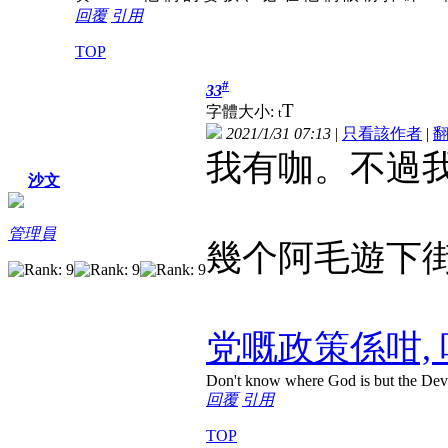
回覆
引用
TOP
#
33
T
字體大小:
t
2021/1/31 07:13
|
只看該作者
|
我有咖。不過
沙文
管理員
幾个阿毛遊下
党嘅政策係咁,
Don't know where God is but the Devil 
回覆
引用
TOP