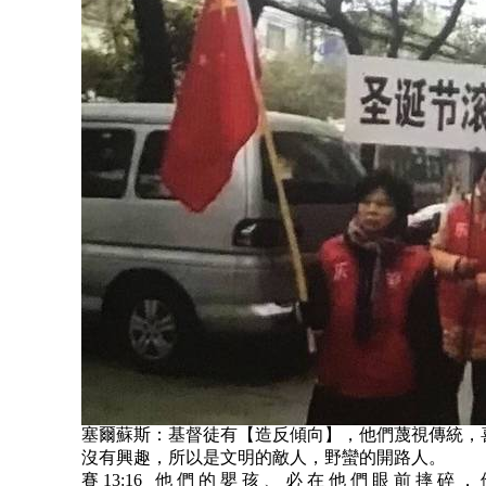
塞爾蘇斯：基督徒有【造反傾向】，他們蔑視傳統，
沒有興趣，所以是文明的敵人，野蠻的開路人。
賽 13:16 他 們 的 嬰 孩 、 必 在 他 們 眼 前 摔 碎 ．