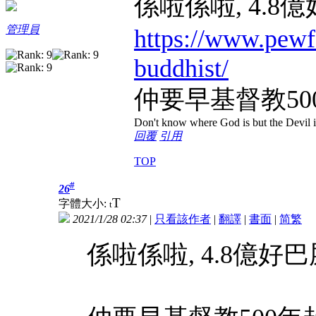
係啦係啦, 4.8
管理員
https://www.pewf
buddhist/
仲要早基督教50
Don't know where God is but the Devil is
回覆
引用
TOP
#
26
T
字體大小:
t
2021/1/28 02:37
|
只看該作者
|
翻譯
|
書面
|
简
繁
係啦係啦, 4.8億好巴