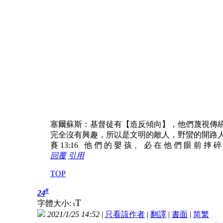
塞爾蘇斯：基督徒有【造反傾向】，他們蔑視傳
完全沒有興趣，所以是文明的敵人，野蠻的開路
賽 13:16 他 們 的 嬰 孩 、 必 在 他 們 眼 前 摔 
回覆
引用
TOP
#
24
T
字體大小:
t
2021/1/25 14:52
|
只看該作者
|
翻譯
|
書面
|
简
繁