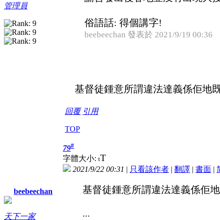
管理員
俗語話: 得個講字!
beebeechan 發表於 2021/9/19 00:36
基督徒鍾意所謂違法達義係佢地既
回覆
引用
TOP
#
79
T
字體大小:
t
2021/9/22 00:31
|
只看該作者
|
翻譯
|
書面
|
基督徒鍾意所謂違法達義係佢地
beebeechan
...
天下一家