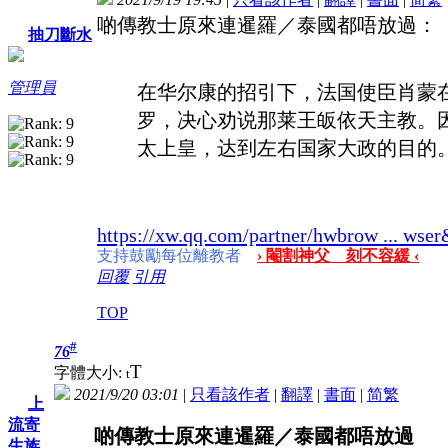
啲傳教士原來連暹羅／泰國都唔放過：
抽刀斷水
管理員
在华尔康的招引下，法国使臣肖蒙
罗，决心劝说那莱王皈依天主教。
太上皇，达到左右国家大政的目的
https://xw.qq.com/partner/hwbrow ... wse
支持鼓勵每位離教者
› 閹割神父 刻不容緩 ‹
回覆
引用
TOP
#
76
T
字體大小:
t
2021/9/20 03:01
|
只看該作者
|
翻譯
|
書面
|
简
繁
上
流寄
啲傳教士原來連暹羅／泰國都唔放過
生族