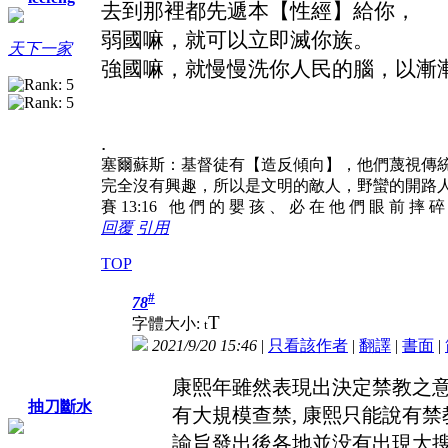
去到那裡都先遞本【性經】給你，
弱國嘛，就可以立即滅你族。
天下一家
強國嘛，就慢慢洗你人民的腦，以漸
.
塞爾蘇斯：基督徒有【造反傾向】，他們蔑視傳
完全沒有興趣，所以是文明的敵人，野蠻的開路
賽 13:16 他 們 的 嬰 孩 、 必 在 他 們 眼 前 摔 
回覆
引用
TOP
#
78
T
字體大小:
t
2021/9/20 15:46
|
只看該作者
|
翻譯
|
書面
|
康熙年雖然表現出決定禁教之意
抽刀斷水
有大規模查禁, 康熙只能說有禁
諭旨發出後各地並没有出現大搜捕,