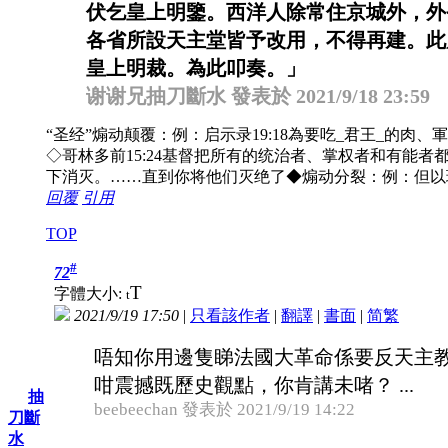
伏乞皇上明鑒。西洋人除常住京城外，外
各省所設天主堂皆予改用，不得再建。此
皇上明裁。為此叩奏。」
谢谢兄抽刀斷水 發表於 2021/9/18 23:59
“圣经”煽动颠覆：例：启示录19:18為要吃_君王_的肉、軍
◇哥林多前15:24基督把所有的统治者、掌权者和有能者
下消灭。……直到你将他们灭绝了◆煽动分裂：例：但以理
回覆
引用
TOP
#
72
T
字體大小:
t
2021/9/19 17:50
|
只看該作者
|
翻譯
|
書面
|
简
繁
唔知你用邊隻睇法國大革命係要反天主
咁震撼既歷史觀點，你肯講未啫？ ...
抽
beebeechan 發表於 2021/9/19 14:22
刀斷
水