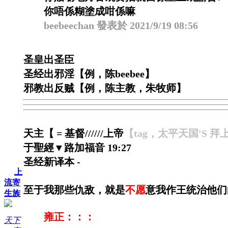
你唔係糊塗成咁係嘛
beebeechan 發表於 2021/9/19 08:56
圣皇出圣臣
圣经出邪淫【例，陈beebee】
邪教出反贼【例，陈主教，朱牧师】
天主【 = 基督//////上帝
【tag，太平天国'S 拜
于聖經▼路加福音 19:27
圣经新译本 -
上
流寄
至于我那些仇敌，就是
不愿
意我作王统治他们
生族
雍正：：：
天下