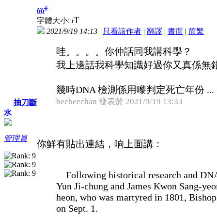
#
66
T
字體大小:
t
2021/9/19 14:13
|
只看該作者
|
翻譯
|
書面
|
简
繁
哇。。。。你仲話同我講科學？
我上邊話我科學知識好過你又真係無
幾時DNA 檢測係用嚟判定死亡年份 ...
beebeechan 發表於 2021/9/19 13:33
抽刀斷
水
管理員
你鮮有貼出連結，响上面講：
Following historical research and DNA t
Yun Ji-chung and James Kwon Sang-yeon,
heon, who was martyred in 1801, Bishop 
on Sept. 1.