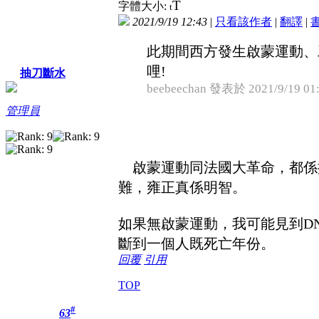
T
字體大小:
t
2021/9/19 12:43
|
只看該作者
|
翻譯
|
此期間西方發生啟蒙運動、工
哩!
抽刀斷水
beebeechan 發表於 2021/9/19 01
管理員
啟蒙運動同法國大革命，都係
難，雍正真係明智。
如果無啟蒙運動，我可能見到DNA 
斷到一個人既死亡年份。
回覆
引用
TOP
#
63