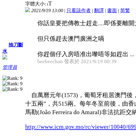
T
字體大小:
t
2021/9/19 13:00
|
只看該作者
|
翻譯
|
書面
|
简
繁
你話皇要把傳教士趕走....即係要離
但只係趕去澳門廣洲之喎
抽刀斷
水
你趕個仔入房唔准出嚟唔等如趕出 ...
beebeechan 發表於 2021/9/19 00:39
管理員
自萬曆元年(1573)，葡萄牙租居澳門後
十五兩”，共515兩。每年冬至前後，由香
馬勒(João Ferreira do Amaral)非
http://www.icm.gov.mo/rc/viewer/10040/69