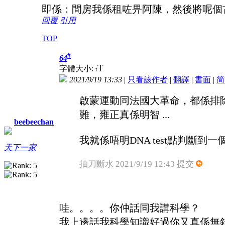
即係：間房我係租咗畀阿陳，然後將呢個古怪客人趕去阿陳
回覆
引用
TOP
#
64
T
字體大小:
t
2021/9/19 13:33
|
只看該作者
|
翻譯
|
書面
|
简
啟蒙運動同法國大革命，都係排
難，雍正真係明智 ...
beebeechan
我就係唔明DNA test點判斷到
天下一家
抽刀斷水 2021/9/19 12:43 提交
哇。。。。你仲話同我講科學？
我上邊話我科學知識好過你又真係無