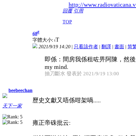
http://www.radiovaticana.va
回覆
引用
TOP
#
68
T
字體大小:
t
2021/9/19 14:20
|
只看該作者
|
翻譯
|
書面
|
简
即係：間房我係租咗畀阿陳，然後將呢個古怪
my mind.
抽刀斷水 發表於 2021/9/19 13:00
beebeechan
歷史文獻又唔係咁架喎.....
天下一家
雍正帝硃批云: