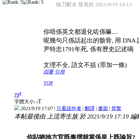
抽刀斷水 發表於 2021/9/19 14:13
你唔係英文都退化咗係嘛....
呢幾句只係話起出的骸骨, 用 DN
尹特忠1791年死, 係有歷史記述喎
文理不全, 語文不掂 (罪加一條)
回覆
引用
TOP
#
71
T
字體大小:
t
2021/9/19 17:07
|
只看該作者
|
翻譯
|
書面
|
简
繁
本帖最後由 上流寄生族 於 2021/9/19 17:19 編
你貼啲地方官既奏摺就當係皇上既諭旨?