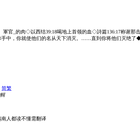
、軍官_的肉◇以西结39:18喝地上首领的血◇詩篇136:17称谢
在你手中，你就使他们的名从天下消灭。……直到你将他们灭绝了◆
|
简
繁
編輯
南人都读不懂需翻译