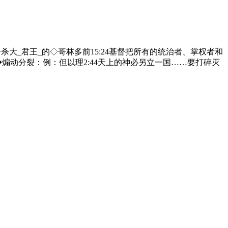
那击杀大_君王_的◇哥林多前15:24基督把所有的统治者、掌权者和
煽动分裂：例：但以理2:44天上的神必另立一国……要打碎灭