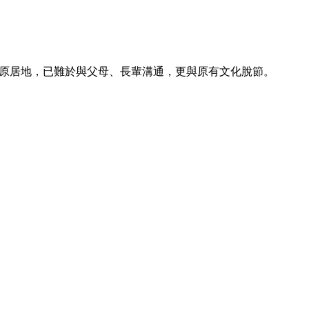
原居地，已難於與父母、長輩溝通，更與原有文化脫節。