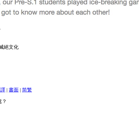
。
滅絕文化
翻譯
|
書面
|
简
繁
處？