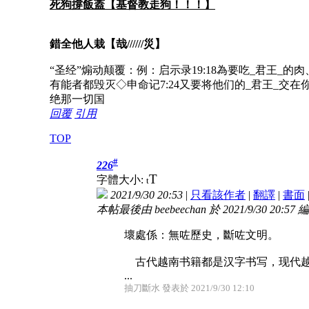
死狗撐飯蓋【基督教走狗！！！】
錯全他人栽【哉//////災】
“圣经”煽动颠覆：例：启示录19:18為要吃_君王_的肉
有能者都毁灭◇申命记7:24又要将他们的_君王_交
绝那一切国
回覆
引用
TOP
#
226
T
字體大小:
t
2021/9/30 20:53
|
只看該作者
|
翻譯
|
書面
本帖最後由 beebeechan 於 2021/9/30 20:57 
壞處係：無咗歷史，斷咗文明。
古代越南书籍都是汉字书写，现代越
...
抽刀斷水 發表於 2021/9/30 12:10