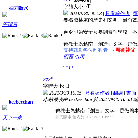
T
字體大小:
t
抽刀斷水
2021/9/30 09:53
|
只看該作者
|
要殲滅某處的歷史和文明，最有效
管理員
逼令印第安子女要到寄宿學校，不
傳教士為越南「創造」文字，是做
支持鼓勵每位離教者
› 閹割神父
回覆
引用
TOP
#
222
T
字體大小:
t
2021/9/30 10:15
|
只看該作者
|
翻譯
|
書面
本帖最後由 beebeechan 於 2021/9/30 10:33 
beebeechan
傳教士為越南「創造」文字，是做壞
抽刀斷水 發表於 2021/9/30 09:53
天下一家