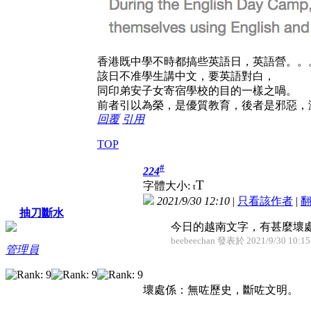
香港既中學不時都搞些英語日，英語營。。
該日不准學生講中文，要英語對白，
同印弟安子女寄宿學校的目的一樣之喎。
前者引以為榮，是優質教育，後者是邪惡，
回覆
引用
TOP
#
224
T
字體大小:
t
2021/9/30 12:10
|
只看該作者
|
抽刀斷水
今日的越南文字，有甚麼壞
beebeechan 發表於 2021/9/30 10:15
管理員
壞處係：無咗歷史，斷咗文明。