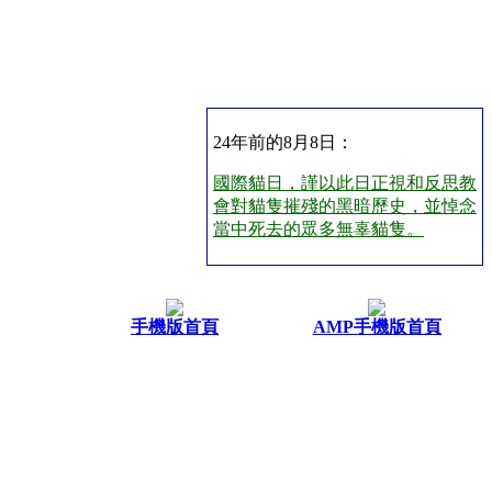
24年前的8月8日：
國際貓日，謹以此日正視和反思教
會對貓隻摧殘的黑暗歷史，並悼念
當中死去的眾多無辜貓隻。
手機版首頁
AMP手機版首頁