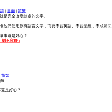
翻譯
|
書面
|
简
繁
就是完全改變該處的文字。
准他們使用原有語言文字，而要學習英語、學習聖經，學成歸回
壞事還是好心？
 刻不容緩 ‹
|
简
繁
編輯
事還是好心？