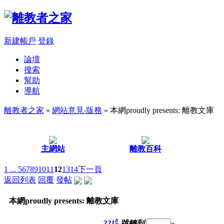
新建帳戶
登錄
論壇
搜索
幫助
導航
離教者之家
»
網站意見‧版務
» 本網proudly presents: 離教文庫
主網站
離教百科
1 ...
5
6
7
8
9
10
11
12
13
14
下一頁
返回列表
回覆
發帖
本網proudly presents: 離教文庫
#
221
跳轉到
»