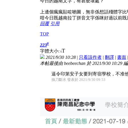
今日的越南文字，有甚麼壞處？
上邊個瘋瘋貼咗啲圖，無非係想話殘體字比
咁今日既越南拉丁拼音文字係咪好過以前既
回覆
引用
TOP
#
223
T
字體大小:
t
2021/9/30 10:28
|
只看該作者
|
翻譯
|
書面
本帖最後由 beebeechan 於 2021/9/30 10:29 
逼令印第安子女要到寄宿學校，不准
抽刀斷水 發表於 2021/9/30 09:53