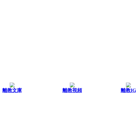
離教文庫
離教視頻
離教IG