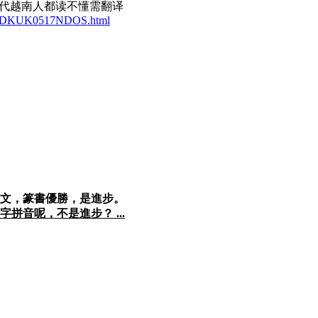
代越南人都读不懂需翻译
GL46DKUK0517NDOS.html
文，篆書優勝，是進步。
拼音呢，不是進步？ ...