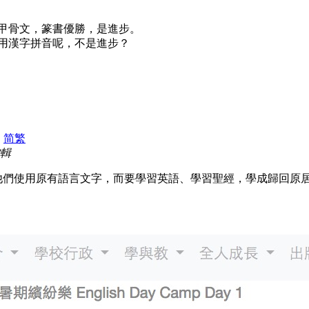
甲骨文，篆書優勝，是進步。
用漢字拼音呢，不是進步？
|
简
繁
編輯
他們使用原有語言文字，而要學習英語、學習聖經，學成歸回原