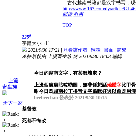
古代越南书籍都是汉字书写，现
https://www.163.com/dy/article/
回覆
引用
TOP
#
225
T
字體大小:
t
2021/9/30 17:21
|
只看該作者
|
翻譯
|
書面
|
简
繁
本帖最後由 上流寄生族 於 2021/9/30 18:03 編輯
今日的越南文字，有甚麼壞處？
上流
上邊個瘋瘋貼咗啲圖，無非係想話
殘體字
比甲骨
寄生族
咁今日既
越南拉丁拼音文字係咪好過以前既用漢字
beebeechan 發表於 2021/9/30 10:15
天下一家
基督教
死都不悔改