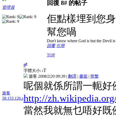
回復 8# 的帖子
管理員
佢點樣埋到您身呢
幫您喎
Don't know where God is but the Devil is i
回覆
引用
TOP
#
9
T
字體大小:
t
遊客
2008/2/20 09:39
|
翻譯
|
書面
|
简
繁
呢個就係所謂一軛好
遊客
http://zh.wikipedi
58.153.126.x
當然我就無乜唔好既