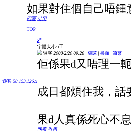
如果對住個自己唔鍾
回覆
引用
TOP
#
8
T
字體大小:
t
遊客
2008/2/20 09:28
|
翻譯
|
書面
|
简
繁
佢係果d又唔理一
遊客
58.153.126.x
成日都煩住我，話
果d人真係死心不
回覆
引用