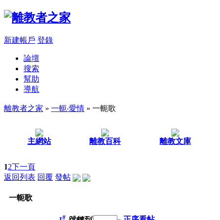
新建帳戶
登錄
論壇
搜索
幫助
導航
離教者之家
»
一軛‧愛情
» 一軛歌
主網站
離教百科
離教文庫
1
2
下一頁
返回列表
回覆
發帖
一軛歌
#
1
跳轉到
»
正序看帖