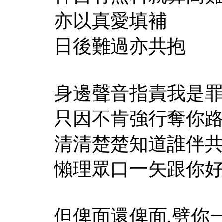
亦以真愛填補
日後難過亦共抱
身邊聲音指責我是
只因不肯強行奪你
清清楚楚知道誰伴
懶理眾口一矢跟你
但俾面還俾面,劈你