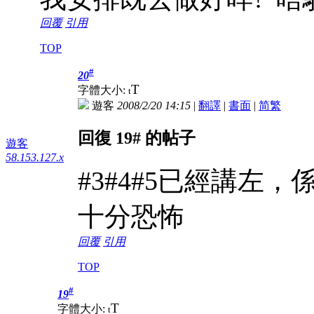
回覆
引用
TOP
#
20
T
字體大小:
t
遊客
2008/2/20 14:15
|
翻譯
|
書面
|
简
繁
回復 19# 的帖子
遊客
58.153.127.x
#3#4#5已經講左
十分恐怖
回覆
引用
TOP
#
19
T
字體大小:
t