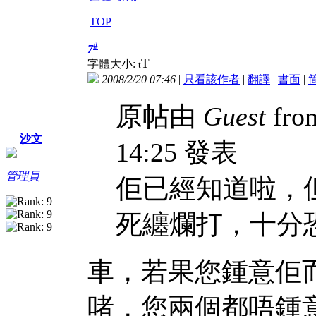
TOP
#
7
T
字體大小:
t
2008/2/20 07:46
|
只看該作者
|
翻譯
|
書面
|
原帖由
Guest
from
沙文
14:25 發表
管理員
佢已經知道啦，
死纏爛打，十分
車，若果您鍾意佢
啫，您兩個都唔鍾