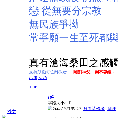
戀 從無要分宗教
無民族爭拗
常寧願一生至死都
真有滄海桑田之感
支持鼓勵每位離教者
› 閹割神父 刻不容緩 ‹
回覆
引用
TOP
#
10
T
字體大小:
t
2008/2/20 09:49
|
只看該作者
|
翻譯
沙文