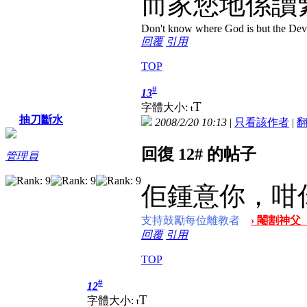
而家您地係讀
Don't know where God is but the Devil 
回覆
引用
TOP
#
13
T
字體大小:
t
抽刀斷水
2008/2/20 10:13
|
只看該作者
|
回復 12# 的帖子
管理員
佢鍾意你，咁
支持鼓勵每位離教者
› 閹割神父
回覆
引用
TOP
#
12
T
字體大小:
t