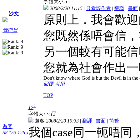
T
字體大小:
t
2008/2/20 11:15
|
只看該作者
|
翻譯
|
書面
沙文
原則上，我會歡迎
管理員
您既然係唔會信，
另一個較有可能信
您就為社會作出一
Don't know where God is but the Devil is in the 
回覆
引用
TOP
#
17
T
字體大小:
t
遊客
2008/2/20 10:33
|
翻譯
|
書面
|
简
繁
遊客
我個case同一軛唔
58.153.126.x