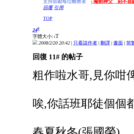
支持鼓勵每位離教者
› 閹割神父 刻不容緩
回覆
引用
TOP
#
24
T
字體大小:
t
2008/2/20 20:42
|
只看該作者
|
翻譯
|
書面
|
简
回復 11# 的帖子
粗作啦水哥,見你咁俾面,
唉,你話班耶徒個個都
春夏秋冬(張國榮)