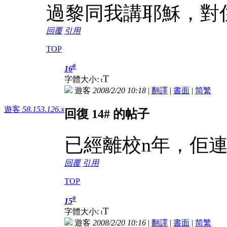
過黎同我講耶穌，對
回覆
引用
TOP
#
16
T
字體大小:
t
遊客
2008/2/20 10:18
|
翻譯
|
書面
|
简
繁
遊客
58.153.126.x
回復 14# 的帖子
已經離校n年，佢
回覆
引用
TOP
#
15
T
字體大小:
t
遊客
2008/2/20 10:16
|
翻譯
|
書面
|
简
繁