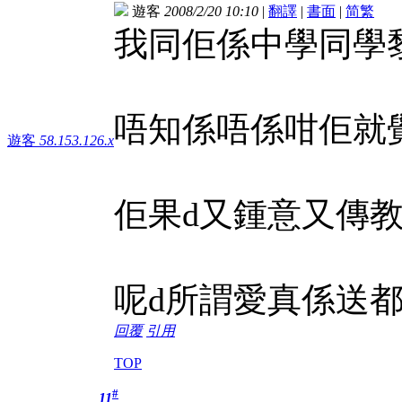
遊客
2008/2/20 10:10
|
翻譯
|
書面
|
简
繁
我同佢係中學同學黎
唔知係唔係咁佢就
遊客
58.153.126.x
佢果d又鍾意又傳
呢d所謂愛真係送
回覆
引用
TOP
#
11