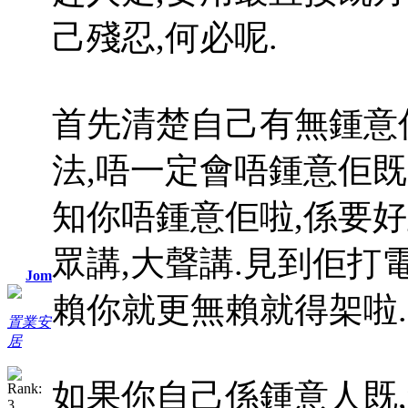
己殘忍,何必呢.
首先清楚自己有無鍾意
法,唔一定會唔鍾意佢既
知你唔鍾意佢啦,係要
眾講,大聲講.見到佢打
Jom
賴你就更無賴就得架啦.
置業安
居
如果你自己係鍾意人既,