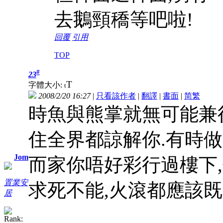
去鵝頸穚等吧啦!
回覆
引用
TOP
#
23
T
字體大小:
t
2008/2/20 16:27
|
只看該作者
|
翻譯
|
書面
|
简
繁
時魚與熊掌就無可能兼
住全界都諒解你.有時做
Jom
而家你唔好彩行過樓下
置業安
求死不能,火滾都應該既
居