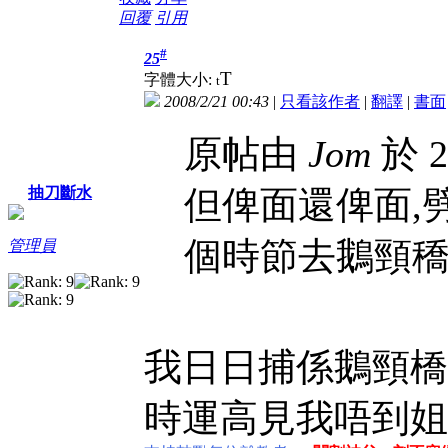
回覆
引用
#
25
T
字體大小:
t
2008/2/21 00:43
|
只看該作者
|
翻譯
|
書面
原帖由
Jom
於 2
但俾面還俾面,
抽刀斷水
個時節去鵝頸穚
管理員
我日日捕係鵝頸橋
時運高見我唔到姐