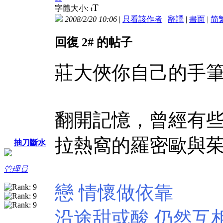
T
字體大小:
t
2008/2/20 10:06
|
只看該作者
|
翻譯
|
書面
|
简
回復 2# 的帖子
莊大俠你自己的手
翻開記憶，曾經有
拉熱窩的羅密歐與
抽刀斷水
管理員
戀 情懷做依靠
沿途甜或酸 仍然互