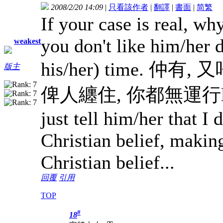
2008/2/20 14:09
|
只看該作者
|
翻譯
|
書面
|
简
繁
If your case is real, wh
you don't like him/her d
weakest
his/her) time.
版主
俾人纏住, 你都無運行la...). 
just tell him/her that I
Christian belief, making
Christian belief...
回覆
引用
TOP
#
18