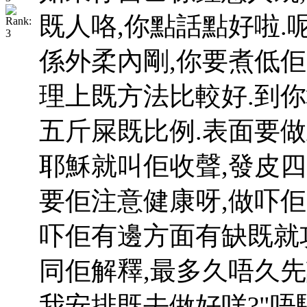
既人咯,你點話點好啦.
係外柔內剛,你要煮低佢
理上既方法比較好.到
五斤屎既比例.表面要做
耶穌就叫佢收聲,發皮四
要佢注意健康呀,做吓
吓佢有邊方面有缺既就
同佢解釋,最多久唔久先
我安排既去做好咩?"唔