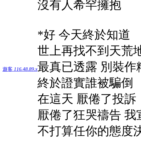
沒有人希罕擁抱
*好 今天終於知道
世上再找不到天荒
最真已透露 別裝作
遊客
116.48.89.x
終於證實誰被騙倒
在這天 厭倦了投訴
厭倦了狂哭禱告 我
不打算任你的態度