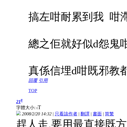
搞左咁耐累到我
咁
總之佢就好似d怨鬼
真係信埋d咁既邪教
回覆
引用
TOP
#
21
T
字體大小:
t
2008/2/20 14:32
|
只看該作者
|
翻譯
|
書面
|
简
繁
趕人走,要用最直接既