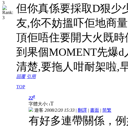
但你真係要採取D狠少
友,你不妨搵吓佢地商量
頂佢唔住要開大火既時
到果個MOMENT先爆
清楚,要拖人咁耐架啦,
回覆
引用
TOP
#
22
T
字體大小:
t
遊客
2008/2/20 15:33
|
翻譯
|
書面
|
简
繁
有好多連帶關係，例