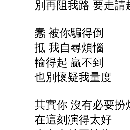
別再阻我路 要走請
蠢 被你騙得倒
抵 我自尋煩惱
輸得起 贏不到
也別懷疑我量度
其實你 沒有必要扮
在這刻演得太好