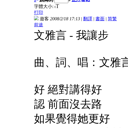
T
字體大小:
t
打印
遊客
2008/2/18 17:13
|
翻譯
|
書面
|
简
繁
前途
文雅言 - 我讓步
曲、詞、唱：文雅
好 絕對講得好
認 前面沒去路
如果覺得她更好