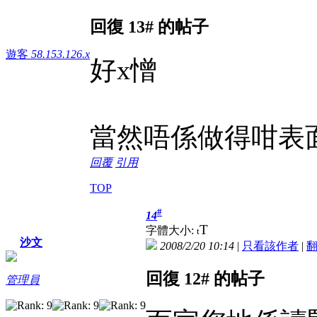
回復 13# 的帖子
遊客
58.153.126.x
好x憎
當然唔係做得咁表
回覆
引用
TOP
#
14
T
字體大小:
t
沙文
2008/2/20 10:14
|
只看該作者
|
回復 12# 的帖子
管理員