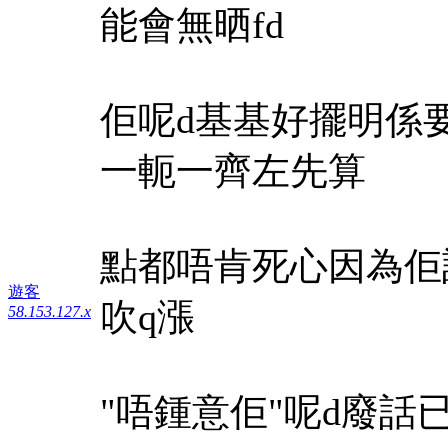
能會無晒fd
佢呢d基基好擺明係
一軛一齊左先算
點都唔肯死心因為佢
遊客
吹q漲
58.153.127.x
"唔鍾意佢"呢d廢話