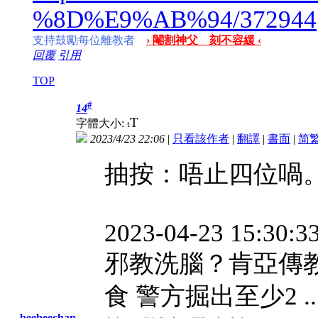
%8D%E9%AB%94/372944
支持鼓勵每位離教者
› 閹割神父 刻不容緩 ‹
回覆
引用
TOP
#
14
T
字體大小:
t
2023/4/23 22:06
|
只看該作者
|
翻譯
|
書面
|
简
抽按：唔止四位喎
2023-04-23 15:30:3
邪教洗腦？肯亞傳
食 警方掘出至少2 ..
beebeechan