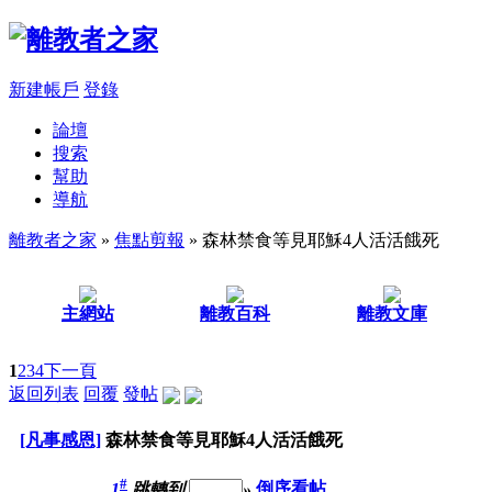
新建帳戶
登錄
論壇
搜索
幫助
導航
離教者之家
»
焦點剪報
» 森林禁食等見耶穌4人活活餓死
主網站
離教百科
離教文庫
1
2
3
4
下一頁
返回列表
回覆
發帖
[凡事感恩]
森林禁食等見耶穌4人活活餓死
#
1
跳轉到
»
倒序看帖