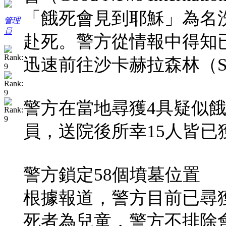
「餓死會見到耶穌」為名
管理
員
赴死。警方從情報中得知
迅速前往沙卡赫拉森林（Sh
警方在當地尋獲4具疑似餓
員，送院後所幸15人皆
警方鎖定58個墳墓位置
根據報道，警方目前已尋獲
死者為兒童，警方不排除