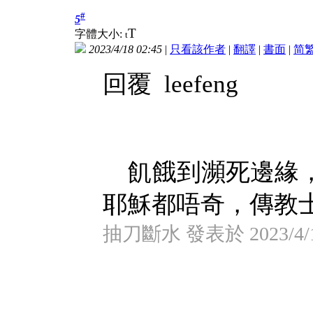
#
5
T
字體大小:
t
2023/4/18 02:45
|
只看該作者
|
翻譯
|
書面
|
简
回覆 leefeng
飢餓到瀕死邊緣，
耶穌都唔奇，傳教士無
抽刀斷水 發表於 2023/4/18