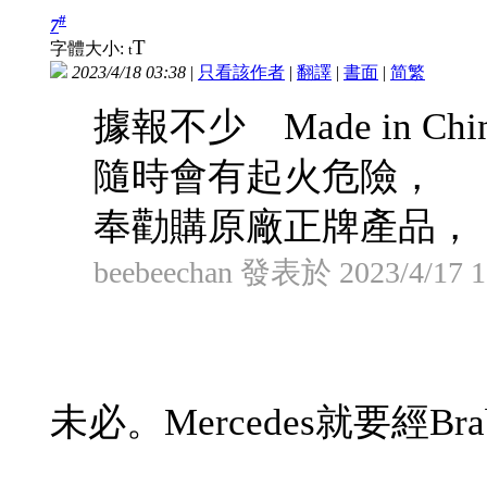
#
7
T
字體大小:
t
2023/4/18 03:38
|
只看該作者
|
翻譯
|
書面
|
简
繁
據報不少 Made in
隨時會有起火危險，
奉勸購原廠正牌產品， .
beebeechan 發表於 2023/4/17 1
未必。Mercedes就要經B