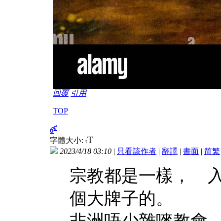
回覆
引用
TOP
#
6
T
字體大小:
t
2023/4/18 03:10
|
只看該作者
|
翻譯
|
書面
|
简
繁
宗教都是一樣， 
個大牌子的。