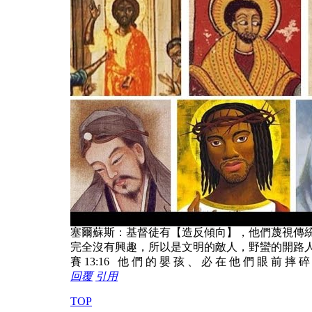
塞爾蘇斯：基督徒有【造反傾向】，他們蔑視傳
完全沒有興趣，所以是文明的敵人，野蠻的開路
賽 13:16 他 們 的 嬰 孩 、 必 在 他 們 眼 前 摔 
回覆
引用
TOP