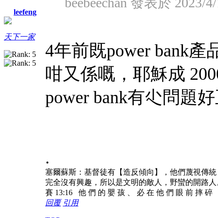
beebeechan 發表於 2023/4/
leefeng
天下一家
4年前既power bank產
咁又係嘅，耶穌成 20
power bank有尐問
.
塞爾蘇斯：基督徒有【造反傾向】，他們蔑視傳統
完全沒有興趣，所以是文明的敵人，野蠻的開路人
賽 13:16 他 們 的 嬰 孩 、 必 在 他 們 眼 前 摔 碎
回覆
引用