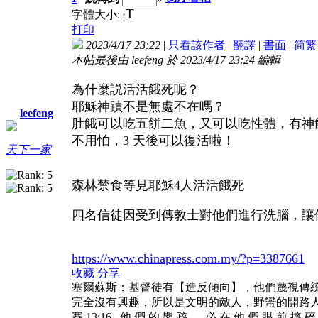
T
字體大小:
t
打印
2023/4/17 23:22
|
只看該作者
|
翻譯
|
書面
|
简
繁
本帖最後由 leefeng 於 2023/4/17 23:24 編輯
為什麼説活活餓死呢？
耶穌神蹟不是無處不在嗎？
leefeng
肚餓可以吃五餅二魚，又可以吃性體，有神
不用怕，3 天後可以復活啦！
天下一家
森林禁食等見耶穌4人活活餓死
四名信徒因受到傳教士對他們進行洗腦，讓
https://www.chinapress.com.my/?p=3387661
收藏
分享
塞爾蘇斯：基督徒有【造反傾向】，他們蔑視傳
完全沒有興趣，所以是文明的敵人，野蠻的開路
賽 13:16 他 們 的 嬰 孩 、 必 在 他 們 眼 前 摔 