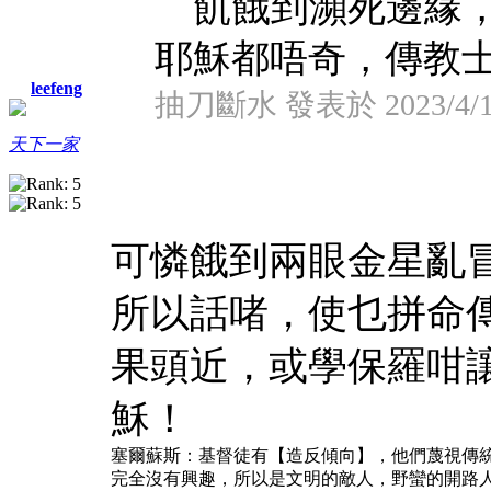
飢餓到瀕死邊緣，
耶穌都唔奇，傳教士無
leefeng
抽刀斷水 發表於 2023/4/18
天下一家
可憐餓到兩眼金星亂
所以話啫，使乜拼命
果頭近，或學保羅咁
穌！
塞爾蘇斯：基督徒有【造反傾向】，他們蔑視傳
完全沒有興趣，所以是文明的敵人，野蠻的開路