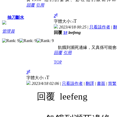
回覆
引用
#
2
抽刀斷水
T
字體大小:
t
2023/4/18 00:25
|
只看該作者
|
管理員
回覆
1#
leefeng
飢餓到瀕死邊緣，又真係可能會出
回覆
引用
TOP
#
3
T
字體大小:
t
2023/4/18 02:06
|
只看該作者
|
翻譯
|
書面
|
简
繁
回覆 leefeng