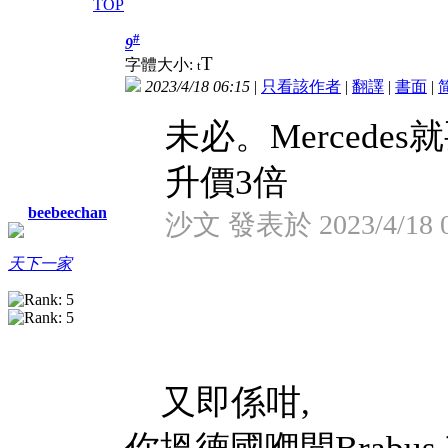
TOP
#
9
T
字體大小:
t
2023/4/18 06:15
|
只看該作者
|
翻譯
|
書面
|
未必。Mercedes
升價3倍
beebeechan
沙文 發表於 2023/4/18 0
天下一家
又即係咁,