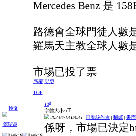
Mercedes Benz 是 158B
路德會全球門徒人數是
羅馬天主教全球人數是1
市埸已投了票
回覆
引用
TOP
#
12
沙文
T
字體大小:
t
2023/4/18 08:33
|
只看該作者
|
翻譯
|
書面
係呀，市場已決定br
管理員