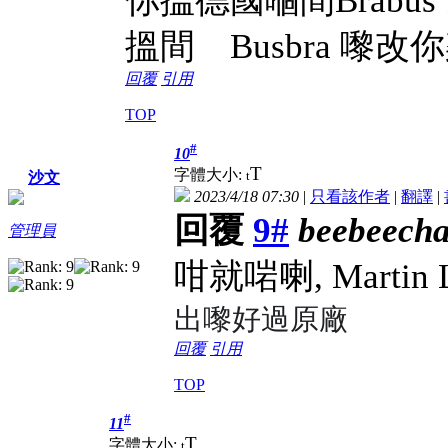
你搵德國嗰間Brabu
搵間 Busbra 嚟改你
回覆
引用
TOP
#
10
T
字體大小:
t
沙文
2023/4/18 07:30
|
只看該作者
|
翻譯
|
回覆
9#
beebeech
管理員
咁就啱喇, Martin
出嚟好過原廠
回覆
引用
TOP
#
11
T
字體大小:
t