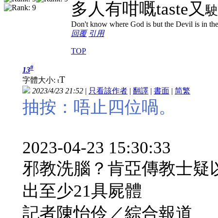
多人有咁嘅taste又
駛
Don't know where God is but the Devil is in the
回覆
引用
TOP
#
13
T
字體大小:
t
2023/4/23 21:52
|
只看該作者
|
翻譯
|
書面
|
简
繁
抽按：唔止四位喎。
2023-04-23 15:30:33
邪教洗腦？肯亞傳教士疑
出至少21具屍體
記者陳怡伶／綜合報道