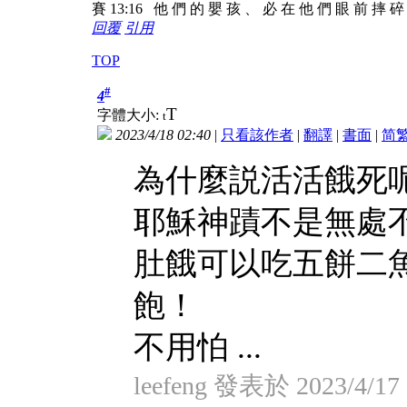
賽 13:16 他 們 的 嬰 孩 、 必 在 他 們 眼 前 摔 
回覆
引用
TOP
#
4
T
字體大小:
t
2023/4/18 02:40
|
只看該作者
|
翻譯
|
書面
|
简
為什麼説活活餓死
耶穌神蹟不是無處
肚餓可以吃五餅二
飽！
不用怕 ...
leefeng 發表於 2023/4/17 