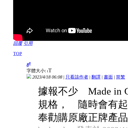
回覆
引用
TOP
#
8
T
字體大小:
t
2023/4/18 06:08
|
只看該作者
|
翻譯
|
書面
|
简
繁
據報不少 Made in
規格， 隨時會有
奉勸購原廠正牌產品，