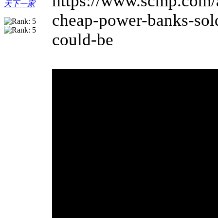
https://www.scmp.com/
天下一家
cheap-power-banks-sold
could-be