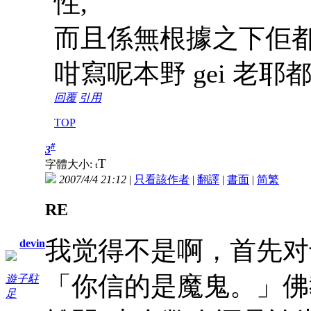
性,
而且係無根據之下佢都
咁寫呢本野 gei 老耶都
回覆
引用
TOP
#
3
T
字體大小:
t
2007/4/4 21:12
|
只看該作者
|
翻譯
|
書面
|
简
繁
RE
我觉得不是啊，首先对
devin
「你信的是魔鬼。」佛
遊子駐
足