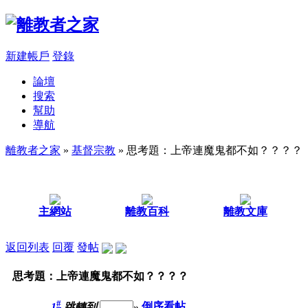
新建帳戶
登錄
論壇
搜索
幫助
導航
離教者之家
»
基督宗教
» 思考題：上帝連魔鬼都不如？？？？
主網站
離教百科
離教文庫
返回列表
回覆
發帖
思考題：上帝連魔鬼都不如？？？？
#
1
跳轉到
»
倒序看帖