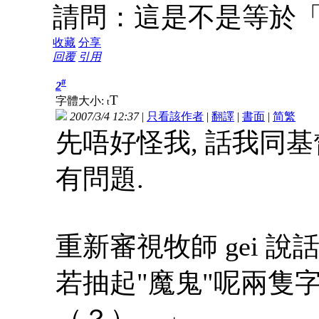
請問：這是不是等於
收藏
分享
回覆
引用
#
2
T
字體大小:
t
2007/3/4 12:37
|
只看該作者
|
翻譯
|
書面
|
简
繁
先唔好怪我, 話我同
有問題.
重新審視牧師 gei 說話.
若抽起"魔鬼"呢兩隻
（？）。」