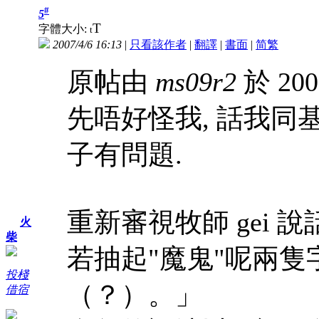
#
5
T
字體大小:
t
2007/4/6 16:13
|
只看該作者
|
翻譯
|
書面
|
简
繁
原帖由
ms09r2
於 200
先唔好怪我, 話我同
子有問題.
重新審視牧師 gei 說話.
火
柴
若抽起"魔鬼"呢兩隻
投棧
（？）。」
借宿