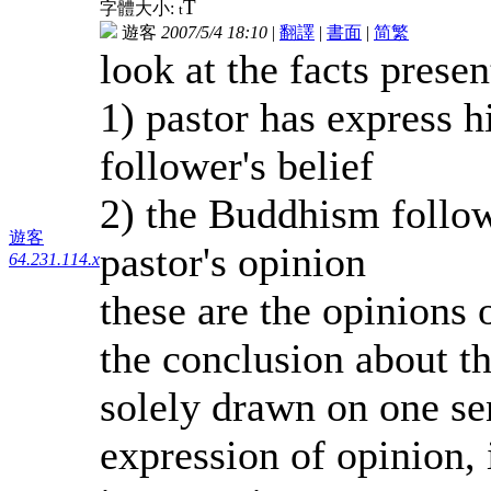
T
字體大小:
t
遊客
2007/5/4 18:10
|
翻譯
|
書面
|
简
繁
look at the facts presen
1) pastor has express 
follower's belief
2) the Buddhism follow
遊客
pastor's opinion
64.231.114.x
these are the opinions 
the conclusion about th
solely drawn on one se
expression of opinion,