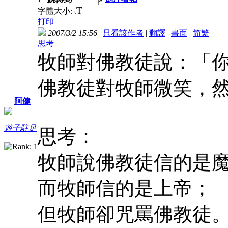
T
字體大小:
t
打印
2007/3/2 15:56
|
只看該作者
|
翻譯
|
書面
|
简
繁
思考
牧師對佛教徒說：「
佛教徒對牧師微笑，
阿健
遊子駐足
思考：
牧師說佛教徒信的是
而牧師信的是上帝；
但牧師卻咒罵佛教徒