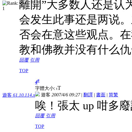
離開”大多数人还是认
会发生此事还是两说。
否会在意这些观点。在
教和佛教并没有什么仇
回覆
引用
TOP
#
4
T
字體大小:
t
遊客
2007/4/6 09:27
|
翻譯
|
書面
|
简
繁
遊客
61.10.114.x
唉！張太 up 咁多
回覆
引用
TOP