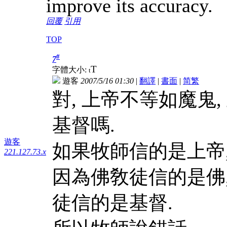
improve its accuracy.
回覆
引用
TOP
#
7
T
字體大小:
t
遊客
2007/5/16 01:30
|
翻譯
|
書面
|
简
繁
對, 上帝不等如魔鬼
基督嗎.
遊客
如果牧師信的是上帝,
221.127.73.x
因為佛敎徒信的是佛,
徒信的是基督.