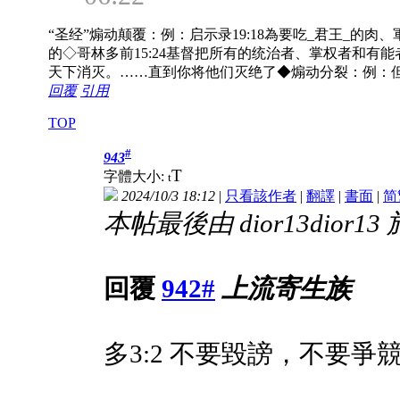
“圣经”煽动颠覆：例：启示录19:18為要吃_君王_的肉、軍
的◇哥林多前15:24基督把所有的统治者、掌权者和有能
天下消灭。……直到你将他们灭绝了◆煽动分裂：例：但
回覆
引用
TOP
#
943
T
字體大小:
t
2024/10/3 18:12
|
只看該作者
|
翻譯
|
書面
|
简
本帖最後由 dior13dior13 於 
回覆
942#
上流寄生族
多3:2 不要毀謗，不要