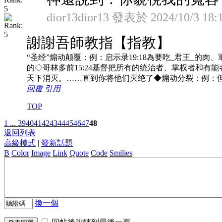
dior13dior13 發表於 2024/10/3 18:
謝謝吾師教指【指教】
“圣经”煽动颠覆：例：启示录19:18為要吃_君王_的肉、軍
的◇哥林多前15:24基督把所有的统治者、掌权者和有能
天下消灭。……直到你将他们灭绝了◆煽动分裂：例：但
回覆
引用
TOP
1 ...
39
40
41
42
43
44
45
46
47
48
返回列表
高級模式
|
發新話題
B
Color
Image
Link
Quote
Code
Smilies
換一個