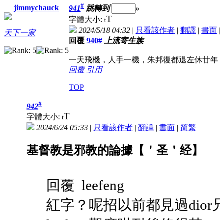
#
jimmychauck
941
跳轉到
»
T
字體大小:
t
2024/5/18 04:32
|
只看該作者
|
翻譯
|
書面
天下一家
回覆
940#
上流寄生族
一天飛機，人手一機，朱邦復都退左休廿年
回覆
引用
TOP
#
942
T
字體大小:
t
2024/6/24 05:33
|
只看該作者
|
翻譯
|
書面
|
简
繁
基督教是邪教的論據【＇圣＇经】
回覆 leefeng
紅字？呢招以前都見過dior