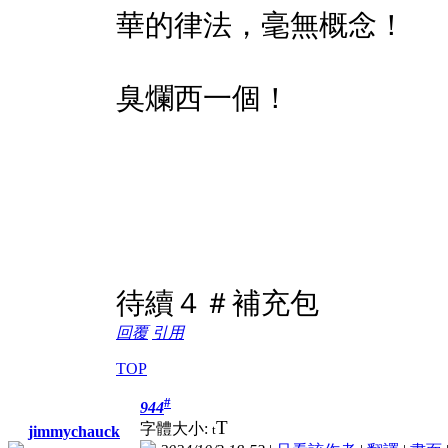
華的律法，毫無概念！
臭爛西一個！
待續４＃補充包
回覆
引用
TOP
#
944
T
字體大小:
t
jimmychauck