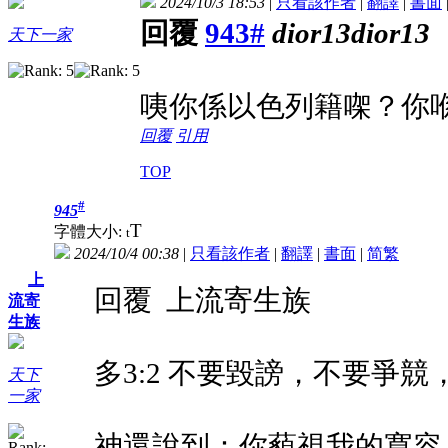
2024/10/3 18:53
|
只看該作者
|
翻譯
|
書面
回覆
943#
dior13dior13
天下一家
咦你係以色列籍㗎？你喺
回覆
引用
TOP
#
945
T
字體大小:
t
2024/10/4 00:38
|
只看該作者
|
翻譯
|
書面
|
简
繁
上
回覆 上流寄生族
流寄
生族
多3:2 不要毀謗，不要爭
天下
一家
神還說到：你藐視我的寬容， 