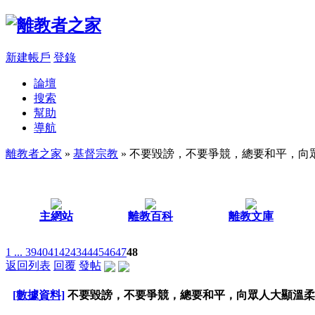
新建帳戶
登錄
論壇
搜索
幫助
導航
離教者之家
»
基督宗教
» 不要毀謗，不要爭競，總要和平，向
主網站
離教百科
離教文庫
1 ...
39
40
41
42
43
44
45
46
47
48
返回列表
回覆
發帖
[數據資料]
不要毀謗，不要爭競，總要和平，向眾人大顯溫柔