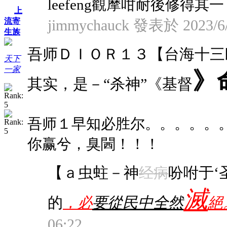
leefeng觀摩咁耐後修得其一 .
上
流寄
jimmychauck 發表於 2023/6/
生族
吾师ＤＩＯＲ１３【台海十三
天下
一家
》
其实，是－“杀神”《基督
吾师１早知必胜尔。。。。。
你赢兮，臭閪！！！
【ａ虫蛀－神
吩咐于‘
经病
滅
的
要從民中全然
絕
，必
06:22