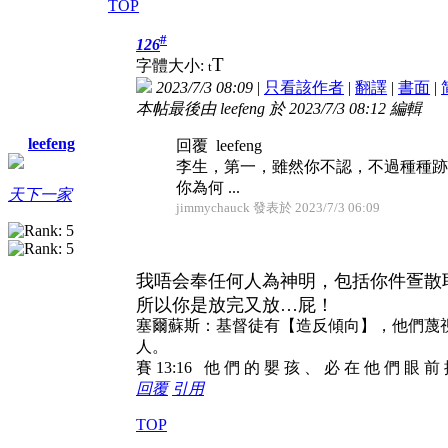
TOP
#
126
T
字體大小:
t
2023/7/3 08:09
|
只看該作者
|
翻譯
|
書面
|
本帖最後由 leefeng 於 2023/7/3 08:12 編輯
leefeng
回覆 leefeng
李生，第一，雖然你不認，不過種種跡象
你為何 ...
天下一家
jimmychauck 發表於 2023/7/3 06:09
我唔会奉任何人為神明，包括你件疍散
所以你是放完又放…屁！
塞爾蘇斯：基督徒有【造反傾向】，他們蔑
人。
賽 13:16 他 們 的 嬰 孩 、 必 在 他 們 眼 前
回覆
引用
TOP