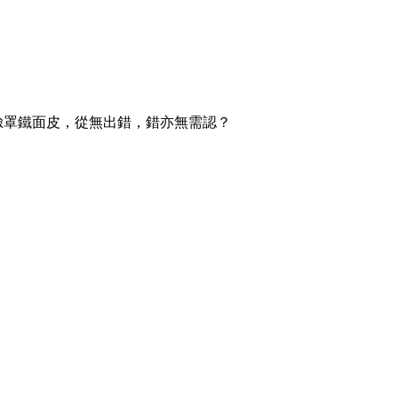
啲金臉罩鐵面皮，從無出錯，錯亦無需認？