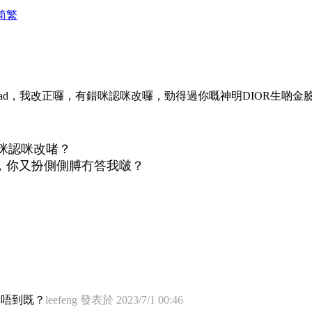
简
繁
fread，我改正囉，有錯咪認咪改囉，勁得過你嘅神明DIOR生
咪認咪改啫？
明，你又扮側側膊冇答我啵？
見唔到既？
leefeng 發表於 2023/7/1 00:46