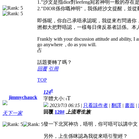
1."沙文是指dior對leefeng宛若神明
2."DIOR係你嘅神明"，我係經沙文提醒，
即係呢，你自己承唔承認呢，我從來冇問過你
撚都大把野唔認，一樣每日俾反基者話係。本
Frankly with your discussion attitude and ability, I
go anywhere
, do as you will.
占
話題要轉了嗎？
回覆
引用
TOP
#
124
jimmychauck
T
字體大小:
t
2023/7/3 06:15
|
只看該作者
|
翻譯
|
書面
|
回覆
120#
上流寄生族
天下一家
發一下北冥神功，唔明，你可唔可以講中文
另外，上生係咪認為我從來唔引聖經？