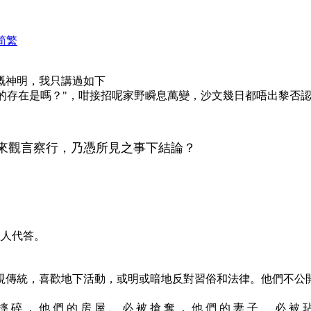
简
繁
你嘅神明，我只講過如下
宛若神明一般的存在是嗎？"，咁接招呢家野瞬息萬變，沙文幾日都唔
來觀言察行，乃憑所見之事下結論？
搵人代答。
視傳統，喜歡地下活動，或明或暗地反對習俗和法律。他們不公
 摔 碎 ． 他 們 的 房 屋 、 必 被 搶 奪 ． 他 們 的 妻 子 、 必 被 