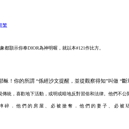
简
繁
都顥示你奉DIOR為神明喔，就以本#121作比方。
耶稣！
你的所謂 “係經沙文提醒，並從觀察得知”叫做 “
視傳統，喜歡地下活動，或明或暗地反對習俗和法律。他們不公
 摔 碎 ． 他 們 的 房 屋 、 必 被 搶 奪 ． 他 們 的 妻 子 、 必 被 