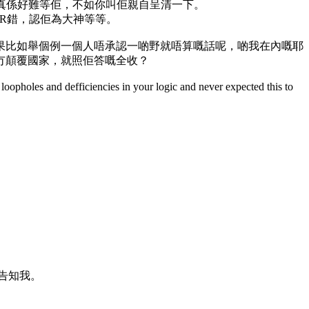
，我又真係好難等佢，不如你叫佢親自呈清一下。
OR錯，認佢為大神等等。
果比如舉個例一個人唔承認一啲野就唔算嘅話呢，啲我在內嘅耶
冇顛覆國家，就照佢答嘅全收？
 loopholes and defficiencies in your logic and never expected this to
告知我。