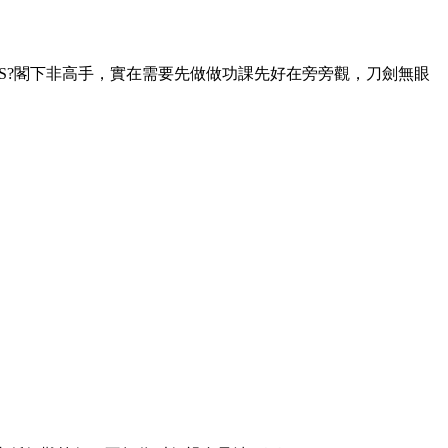
VS?閣下非高手，實在需要先做做功課先好在旁旁觀，刀劍無眼