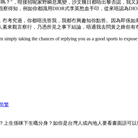
一般的存在是嗎？"，咁接招呢家野瞬息萬變，沙文幾日都唔出黎否認
並從觀察得知，例如你都識用DIOR式李莫愁血手印，從來唔認為DI
，冇考究過，你都唔洗答我，我都冇興趣知你點答。因為即係如
人素來觀言察行，乃憑所見之事下結論，唔通我去問黃之鋒佢有
 am simply taking the chances of replying you as a good sports to expose
简
繁
？上生係咪下生嘅分身？如你是台灣人或內地人要看書面語可以