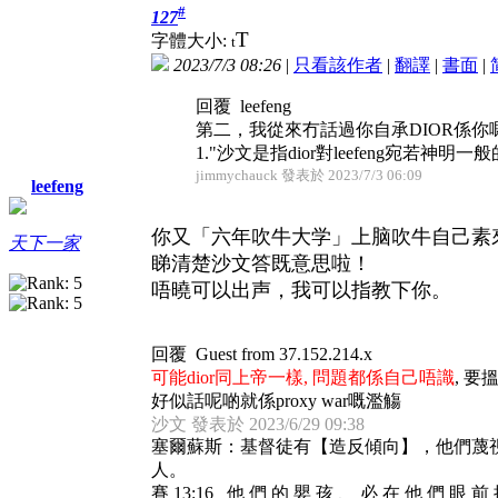
#
127
T
字體大小:
t
2023/7/3 08:26
|
只看該作者
|
翻譯
|
書面
|
回覆 leefeng
第二，我從來冇話過你自承DIOR係
1."沙文是指dior對leefeng
jimmychauck 發表於 2023/7/3 06:09
leefeng
你又「六年吹牛大学」上脑吹牛自己素
天下一家
睇清楚沙文答既意思啦！
唔曉可以出声，我可以指教下你。
回覆 Guest from 37.152.214.x
可能dior同上帝一樣, 問題都係自己唔識
, 要
好似話呢啲就係proxy war嘅濫觴
沙文 發表於 2023/6/29 09:38
塞爾蘇斯：基督徒有【造反傾向】，他們蔑
人。
賽 13:16 他 們 的 嬰 孩 、 必 在 他 們 眼 前