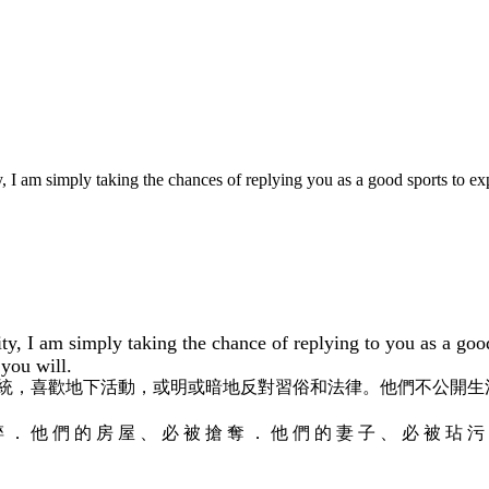
y, I am simply taking the chances of replying you as a good sports to e
ity, I am simply taking the chance of replying to you as a goo
you will.
統，喜歡地下活動，或明或暗地反對習俗和法律。他們不公開生
碎 ． 他 們 的 房 屋 、 必 被 搶 奪 ． 他 們 的 妻 子 、 必 被 玷 污