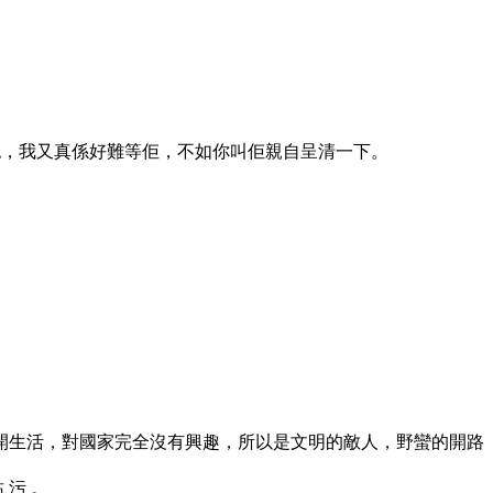
出黎否認，我又真係好難等佢，不如你叫佢親自呈清一下。
開生活，對國家完全沒有興趣，所以是文明的敵人，野蠻的開路
玷 污 。