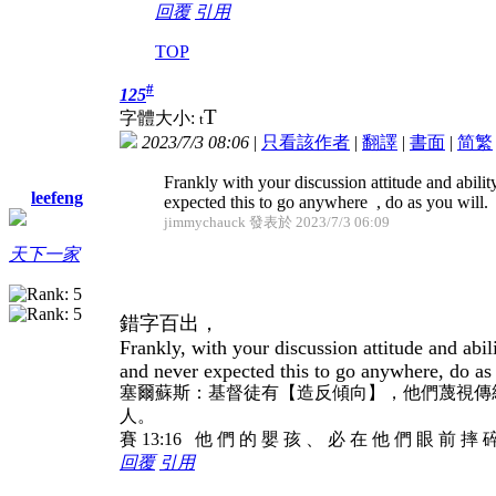
回覆
引用
TOP
#
125
T
字體大小:
t
2023/7/3 08:06
|
只看該作者
|
翻譯
|
書面
|
简
繁
Frankly with your discussion attitude and abilit
leefeng
expected this to go anywhere
, do as you will.
jimmychauck 發表於 2023/7/3 06:09
天下一家
錯字百出，
Frankly, with your discussion attitude and abil
and never expected this to go anywhere, do as 
塞爾蘇斯：基督徒有【造反傾向】，他們蔑視傳
人。
賽 13:16 他 們 的 嬰 孩 、 必 在 他 們 眼 前 摔 
回覆
引用