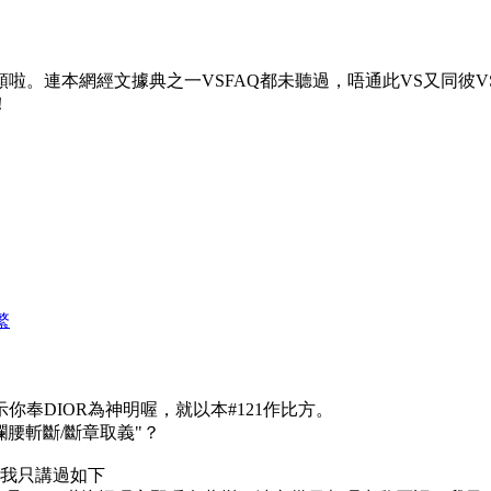
啦。連本網經文據典之一VSFAQ都未聽過，唔通此VS又同彼
！
繁
奉DIOR為神明喔，就以本#121作比方。
攔腰斬斷/斷章取義"？
，我只講過如下