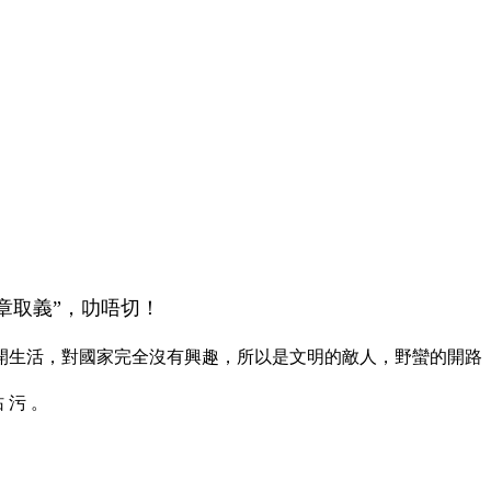
斷章取義”，叻唔切！
開生活，對國家完全沒有興趣，所以是文明的敵人，野蠻的開路
玷 污 。