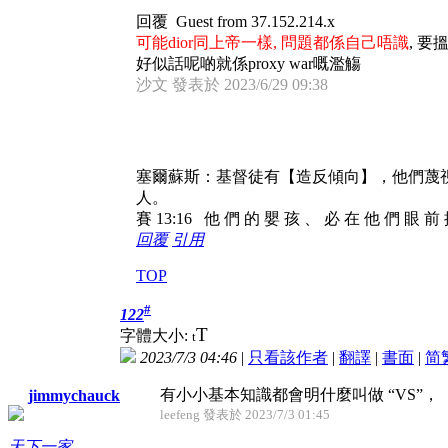
回覆 Guest from 37.152.214.x
可能dior同上帝一樣, 問題都係自己唔識
, 要
好似話呢啲就係proxy war嘅濫觴
沙文 發表於 2023/6/29 09:38
塞爾蘇斯：基督徒有【造反傾向】，他們蔑
人。
賽 13:16 他 們 的 嬰 孩 、 必 在 他 們 眼 前
回覆
引用
TOP
#
122
T
字體大小:
t
2023/7/3 04:46
|
只看該作者
|
翻譯
|
書面
|
简
有小小基本知識都會明什麼叫做 “VS”，
jimmychauck
leefeng 發表於 2023/7/3 01:45
天下一家