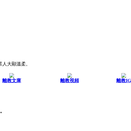
眾人大顯溫柔。
離教文庫
離教視頻
離教IG
。