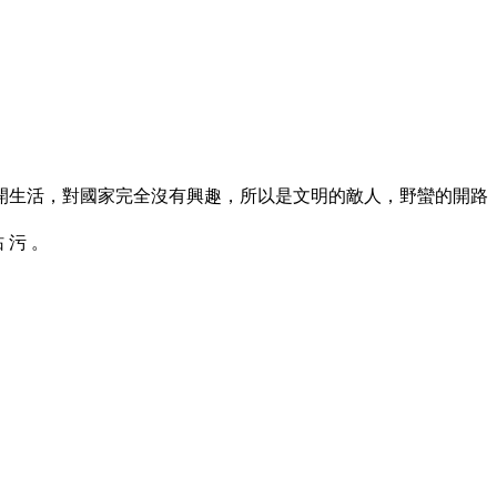
開生活，對國家完全沒有興趣，所以是文明的敵人，野蠻的開路
玷 污 。