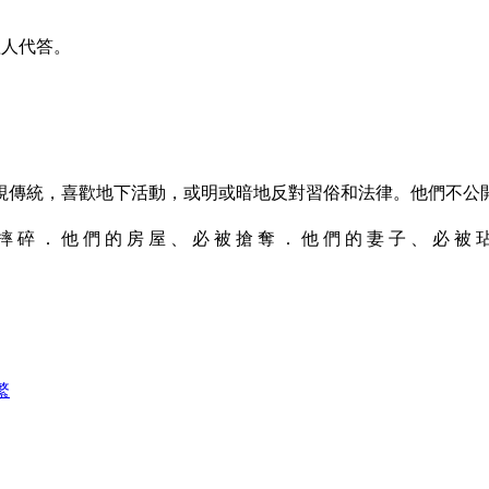
搵人代答。
視傳統，喜歡地下活動，或明或暗地反對習俗和法律。他們不公
 摔 碎 ． 他 們 的 房 屋 、 必 被 搶 奪 ． 他 們 的 妻 子 、 必 被 
繁