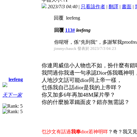
t
2023/7/3 04:40
|
只看該作者
|
翻譯
|
書面
|
回覆 leefeng
回覆
113#
leefeng
你啱呀，係"先到我"，多謝幫我proo
jimmychauck 發表於 2023/7/3 04:23
你連周威信小人物也不如，扮什麼有錯
我問過你我邊一句承認Dior係我嘅神
leefeng
人地沙文話可能dior同上帝一樣，
乜係我自己
話dior是我的上帝咩？
你又加多6年再加48M屎片學？
天下一家
你的什麼臉罩鐵面皮？錯亦無需認？
乜沙文有話過
我奉
dior若神明咩
？奇？我又