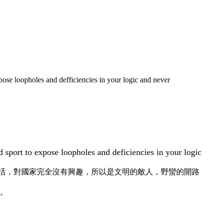
xpose loopholes and defficiencies in your logic and never
d sport to expose loopholes and deficiencies in your logic
活，對國家完全沒有興趣，所以是文明的敵人，野蠻的開路
 。