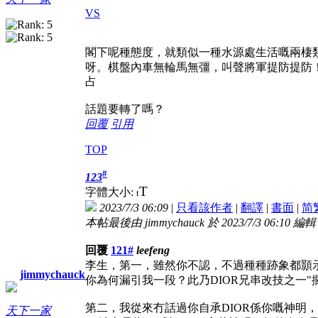
VS
閣下呢種態度，就類似一種水源處生活嘅兩棲類
呀。棋盤內車無輪馬無彊，叫聲將軍提防提防
占
話題要轉了嗎？
回覆
引用
TOP
#
123
T
字體大小:
t
2023/7/3 06:09
|
只看該作者
|
翻譯
|
書面
|
简
本帖最後由 jimmychauck 於 2023/7/3 06:10 編輯
回覆
121#
leefeng
李生，第一，雖然你不認，不過種種跡象都顥示你
jimmychauck
你為何漏引我一段？此乃DIOR兄串改技之一"
第二，我從來冇話過你自承DIOR係你嘅神明
天下一家