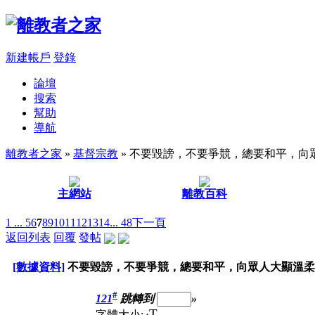
新建帳戶
登錄
論壇
搜索
幫助
導航
離教者之家
»
基督宗教
» 不要毀謗，不要爭競，總要和平，向
主網站
離教百科
1 ...
5
6
7
8
9
10
11
12
13
14
... 48
下一頁
返回列表
回覆
發帖
[數據資料]
不要毀謗，不要爭競，總要和平，向眾人大顯溫柔
#
121
跳轉到
»
T
字體大小: