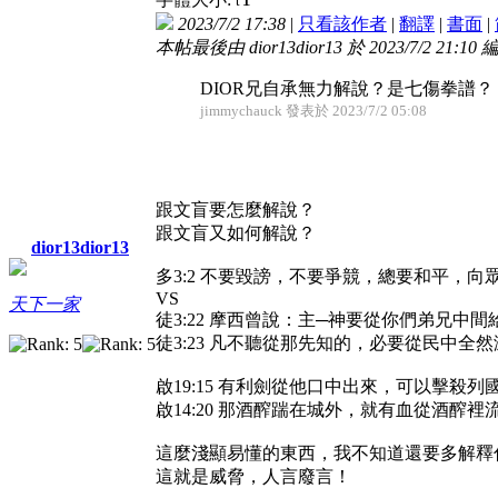
t
2023/7/2 17:38
|
只看該作者
|
翻譯
|
書面
|
本帖最後由 dior13dior13 於 2023/7/2 21:10 
DIOR兄自承無力解說？是七傷拳譜？
jimmychauck 發表於 2023/7/2 05:08
跟文盲要怎麼解說？
跟文盲又如何解說？
dior13dior13
多3:2 不要毀謗，不要爭競，總要和平，向
VS
天下一家
徒3:22 摩西曾說：主─神要從你們弟兄
徒3:23 凡不聽從那先知的，必要從民中全
啟19:15 有利劍從他口中出來，可以擊
啟14:20 那酒醡踹在城外，就有血從酒醡
這麼淺顯易懂的東西，我不知道還要多解釋
這就是威脅，人言廢言！