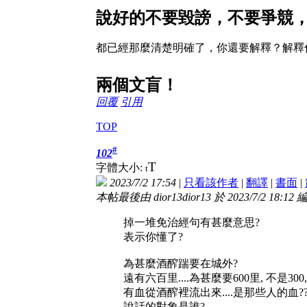
說好的不要毀謗，不要爭競
都已經那麼清楚明確了，你還要解釋？解釋
兩個文盲！
回覆
引用
TOP
#
102
T
字體大小:
t
2023/7/2 17:54
|
只看該作者
|
翻譯
|
書面
|
本帖最後由 dior13dior13 於 2023/7/2 18:12 
掉一堆免治經句有甚麼意思?
表示你懂了?
為甚麼酒醡踹要在城外?
遠有六百里....為甚麼要600里, 不是300, 
有血從酒醡裡流出來....是那些人的血?
說話的對象是誰?