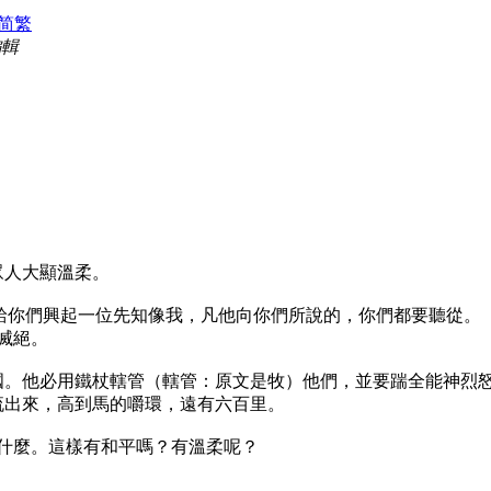
简
繁
編輯
眾人大顯溫柔。
中間給你們興起一位先知像我，凡他向你們所說的，你們都要聽從。
然滅絕。
殺列國。他必用鐵杖轄管（轄管：原文是牧）他們，並要踹全能神烈
裡流出來，高到馬的嚼環，遠有六百里。
什麼。這樣有和平嗎？有溫柔呢？