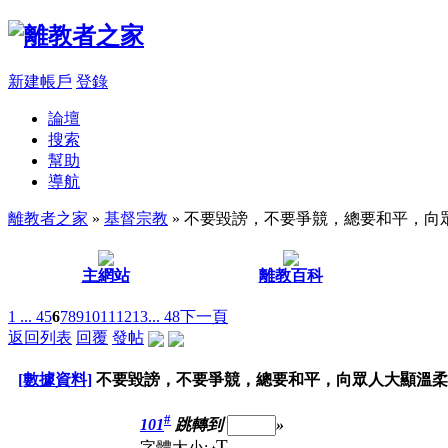
新建帳戶
登錄
論壇
搜索
幫助
導航
離教者之家
»
基督宗教
» 不要毀謗，不要爭競，總要和平，向
主網站
離教百科
1 ...
4
5
6
7
8
9
10
11
12
13
... 48
下一頁
返回列表
回覆
發帖
[數據資料]
不要毀謗，不要爭競，總要和平，向眾人大顯溫柔
#
101
跳轉到
»
T
字體大小: