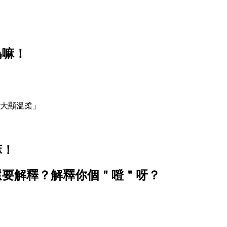
偽嘛！
人大顯溫柔」
嘛！
還要解釋？解釋你個＂噔＂呀？