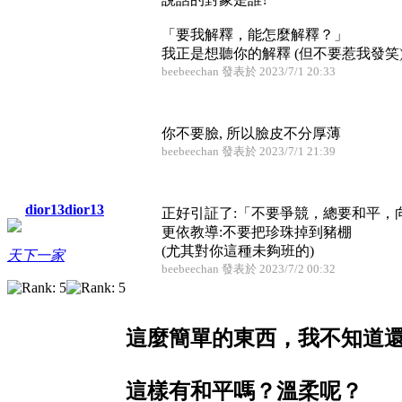
「要我解釋，能怎麼解釋？」
我正是想聽你的解釋 (但不要惹我發笑
beebeechan 發表於 2023/7/1 20:33
你不要臉, 所以臉皮不分厚薄
beebeechan 發表於 2023/7/1 21:39
dior13dior13
正好引証了:「不要爭競，總要和平，
更依教導:不要把珍珠掉到豬棚
(尤其對你這種未夠班的)
天下一家
beebeechan 發表於 2023/7/2 00:32
這麼簡單的東西，我不知道
這樣有和平嗎？溫柔呢？