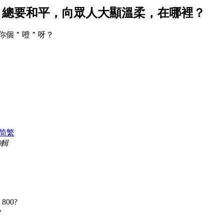
，總要和平，向眾人大顯溫柔，在哪裡？
你個＂噔＂呀？
简
繁
編輯
800?
?