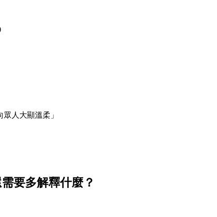
)
向眾人大顯溫柔」
還需要多解釋什麼？