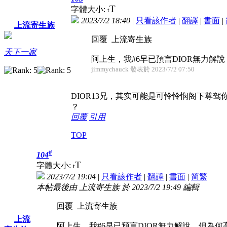
T
字體大小:
t
2023/7/2 18:40
|
只看該作者
|
翻譯
|
書面
|
上流寄生族
回覆 上流寄生族
天下一家
阿上生，我#6早已預言DIOR無力解說，
jimmychauck 發表於 2023/7/2 07:50
DIOR13兄，其实可能是可怜怜悯阁下尊
？
回覆
引用
TOP
#
104
T
字體大小:
t
2023/7/2 19:04
|
只看該作者
|
翻譯
|
書面
|
简
繁
本帖最後由 上流寄生族 於 2023/7/2 19:49 編輯
回覆 上流寄生族
上流
阿上生，我#6早已預言DIOR無力解說，但為何高手