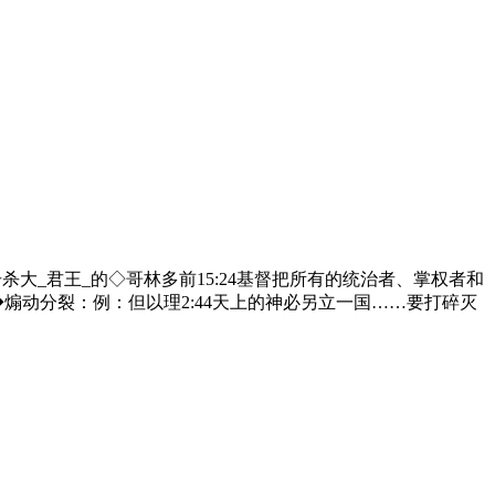
那击杀大_君王_的◇哥林多前15:24基督把所有的统治者、掌权者和
煽动分裂：例：但以理2:44天上的神必另立一国……要打碎灭