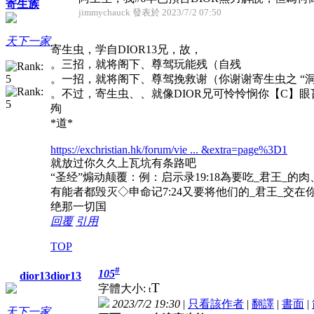
寄生族
jimmychauck 發表於 2023/7/2 07:50
天下一家
寄生虫，学自DIOR13兄，故，
。三招，就将阁下、尊驾玩能残（自残
。一招，就将阁下、尊驾挽救谢（你谢谢寄生虫之 “洞
。不过，寄生虫、、就像DIOR兄可怜怜悯你【C】
殉
*道*
https://exchristian.hk/forum/vie ... &extra=page%3D1
就放过你久久上瓦坑有条路吧
“圣经”煽动颠覆：例：启示录19:18為要吃_君王_的肉
有能者都毁灭◇申命记7:24又要将他们的_君王_交
绝那一切国
回覆
引用
TOP
#
105
dior13dior13
T
字體大小:
t
2023/7/2 19:30
|
只看該作者
|
翻譯
|
書面
|
天下一家