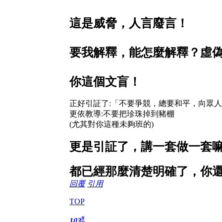
這是威脅，人言廢言！
要我解釋，能怎麼解釋？虛
你這個文盲！
正好引証了:「不要爭競，總要和平，向眾
更依教導:不要把珍珠掉到豬棚
(尤其對你這種未夠班的)
更是
引証
了，講一套做一套
都已經那麼清楚明確了，你
回覆
引用
TOP
#
103