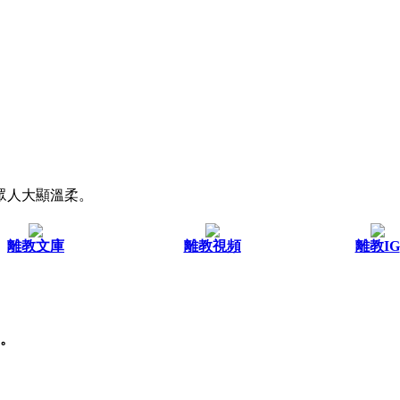
眾人大顯溫柔。
離教文庫
離教視頻
離教IG
。