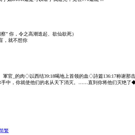
察” 你，令之高潮迭起、欲仙欲死）
眼盲，就不想你
、軍官_的肉◇以西结39:18喝地上首领的血◇詩篇136:17称谢
在你手中，你就使他们的名从天下消灭。……直到你将他们灭绝了◆
简
繁