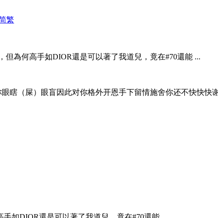
简
繁
但為何高手如DIOR還是可以著了我道兒，竟在#70還能 ...
驾你眼瞎（屎）眼盲因此对你格外开恩手下留情施舍你还不快快快谢
如DIOR還是可以著了我道兒，竟在#70還能 ...