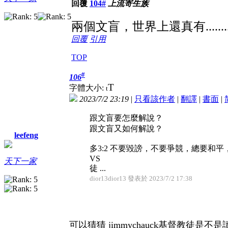
回覆
104#
上流寄生族
兩個文盲，世界上還真有.........
回覆
引用
TOP
#
106
T
字體大小:
t
2023/7/2 23:19
|
只看該作者
|
翻譯
|
書面
|
跟文盲要怎麼解說？
跟文盲又如何解說？
leefeng
多3:2 不要毀謗，不要爭競，總要和
VS
天下一家
徒 ...
dior13dior13 發表於 2023/7/2 17:38
可以猜猜 jimmychauck基督教徒是