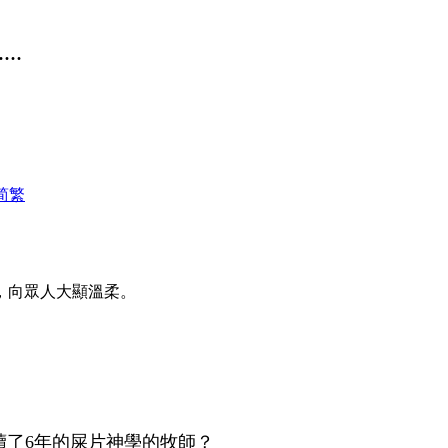
..
简
繁
平，向眾人大顯溫柔。
不是讀了6年的屎片神學的牧師？