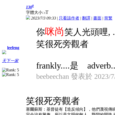
#
130
T
字體大小:
t
2023/7/3 09:33
|
只看該作者
|
翻譯
|
書面
|
简
繁
咪尚
你
笑人光頭哩, ..
笑很死旁觀者
leefeng
天下一家
frankly....是 adver
beebeechan 發表於 2023/7/
笑很死旁觀者
塞爾蘇斯：基督徒有【造反傾向】，他們蔑視傳
完全沒有興趣，所以是文明的敵人，野蠻的開路