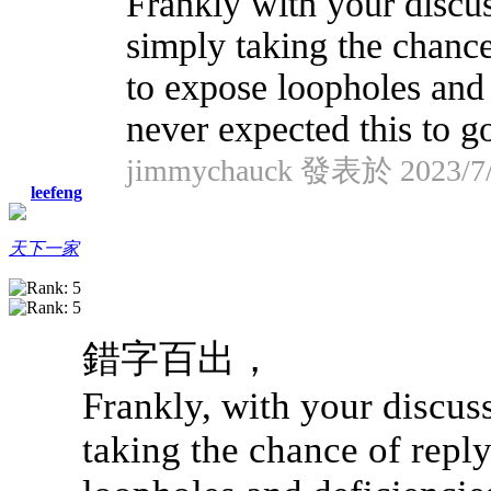
Frankly with your discuss
simply taking the chance
to expose loopholes and 
never expected this to 
jimmychauck 發表於 2023/7/
leefeng
天下一家
錯字百出，
Frankly, with your discuss
taking the chance of repl