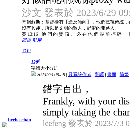
沙文 發表於 2023/6/29 09
塞爾蘇斯：基督徒有【造反傾向】，他們蔑視傳統，
沒有興趣，所以是文明的敵人，野蠻的開路人。
賽 13:16 他 們 的 嬰 孩 、 必 在 他 們 眼 前 摔 碎 ．
回覆
引用
TOP
#
128
T
字體大小:
t
2023/7/3 08:58
|
只看該作者
|
翻譯
|
書面
|
简
繁
錯字百出，
Frankly, with your dis
simply taking the chanc
beebeechan
leefeng 發表於 2023/7/3 0