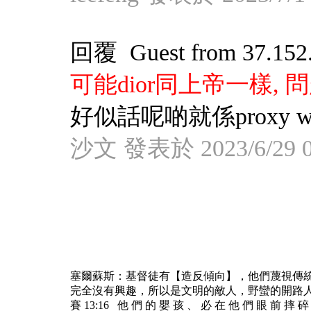
回覆 Guest from 37.152.
可能dior同上帝一樣,
好似話呢啲就係proxy 
沙文 發表於 2023/6/29 0
塞爾蘇斯：基督徒有【造反傾向】，他們蔑視傳
完全沒有興趣，所以是文明的敵人，野蠻的開路
賽 13:16 他 們 的 嬰 孩 、 必 在 他 們 眼 前 摔 