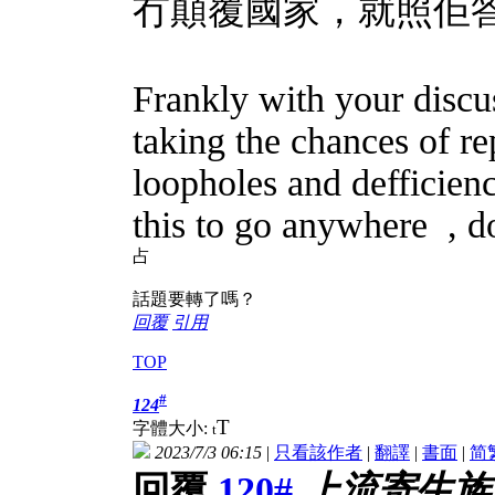
冇顛覆國家，就照佢
Frankly with your discus
taking the chances of re
loopholes and defficien
this to go anywhere
, d
占
話題要轉了嗎？
回覆
引用
TOP
#
124
T
字體大小:
t
2023/7/3 06:15
|
只看該作者
|
翻譯
|
書面
|
简
回覆
120#
上流寄生族