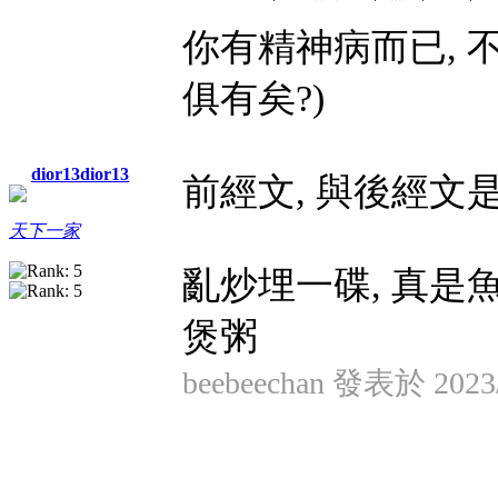
你有精神病而已, 
俱有矣?)
dior13dior13
前經文, 與後經文
天下一家
亂炒埋一碟, 真是魚
煲粥
beebeechan 發表於 2023/