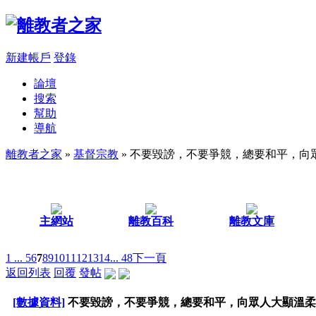
新建帳戶
登錄
論壇
搜索
幫助
導航
離教者之家
»
基督宗教
» 不要毀謗，不要爭競，總要和平，向
主網站
離教百科
離教文庫
1 ...
5
6
7
8
9
10
11
12
13
14
... 48
下一頁
返回列表
回覆
發帖
[數據資料]
不要毀謗，不要爭競，總要和平，向眾人大顯溫柔