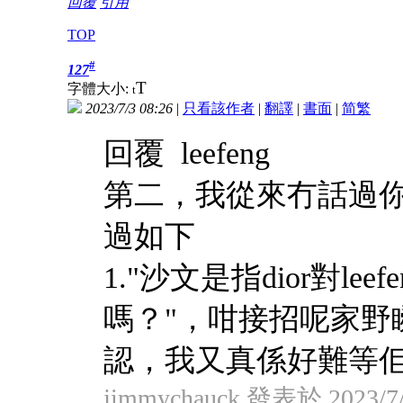
回覆
引用
TOP
#
127
T
字體大小:
t
2023/7/3 08:26
|
只看該作者
|
翻譯
|
書面
|
简
繁
回覆 leefeng
第二，我從來冇話過你
過如下
1."沙文是指dior對l
嗎？"，咁接招呢家野
認，我又真係好難等
jimmychauck 發表於 2023/7/