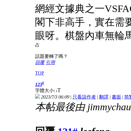
網經文據典之一VSFA
閣下非高手，實在需
眼呀。棋盤內車無輪
占
話題要轉了嗎？
回覆
引用
TOP
#
123
T
字體大小:
t
2023/7/3 06:09
|
只看該作者
|
翻譯
|
書面
|
简
本帖最後由 jimmychauck