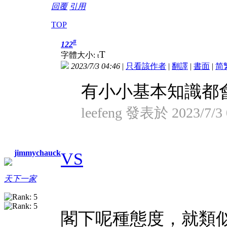
回覆
引用
TOP
#
122
T
字體大小:
t
2023/7/3 04:46
|
只看該作者
|
翻譯
|
書面
|
简
有小小基本知識都會
leefeng 發表於 2023/7/3 
jimmychauck
VS
天下一家
閣下呢種態度，就類