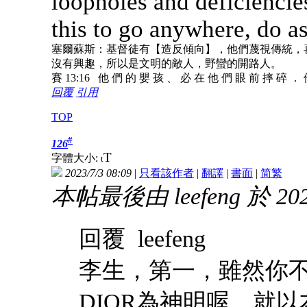
loopholes and deficiencie
this to go anywhere, do as
塞爾蘇斯：基督徒有【造反傾向】，他們蔑視傳統，
沒有興趣，所以是文明的敵人，野蠻的開路人。
賽 13:16 他 們 的 嬰 孩 、 必 在 他 們 眼 前 摔 碎 ．
回覆
引用
TOP
#
126
T
字體大小:
t
2023/7/3 08:09
|
只看該作者
|
翻譯
|
書面
|
简
繁
本帖最後由 leefeng 於 2023
回覆 leefeng
李生，第一，雖然你
DIOR為神明喔，就以