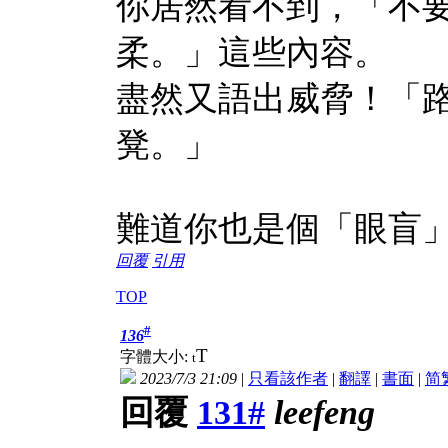
你居然看不到，「不
柔。」這些內容。
盡然又語出威脅！「路2
凳。」
難道你也是個「眼盲
回覆
引用
TOP
#
136
T
字體大小:
t
2023/7/3 21:09
|
只看該作者
|
翻譯
|
書面
|
简
回覆
131#
leefeng