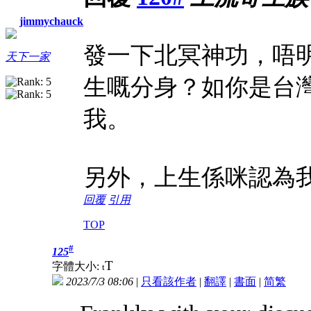
jimmychauck
發一下北冥神功，唔
天下一家
生嘅分身？如你是台
我。
另外，上生係咪認為
回覆
引用
TOP
#
125
T
字體大小:
t
2023/7/3 08:06
|
只看該作者
|
翻譯
|
書面
|
简
繁