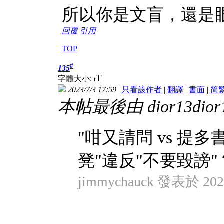
所以你是文盲，還是
回覆
引用
TOP
#
135
T
字體大小:
t
2023/7/3 17:59
|
只看該作者
|
翻譯
|
書面
|
简
本帖最後由 dior13dior13
"咁又請問 vs 提多
凳"違反"不要毀謗"
jimmychauck 發表於 2023