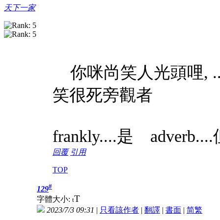
天下一家
你咪尚笑人光頭哩, ..
笑很死旁觀者
frankly....是 adverb
回覆
引用
TOP
#
129
T
字體大小:
t
2023/7/3 09:31
|
只看該作者
|
翻譯
|
書面
|
简
繁