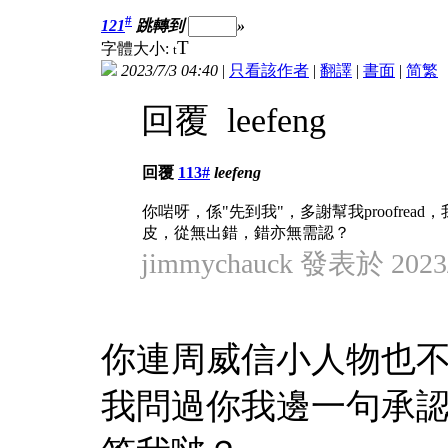
#
121
跳轉到
»
T
字體大小:
t
2023/7/3 04:40
|
只看該作者
|
翻譯
|
書面
|
简
繁
回覆 leefeng
回覆
113#
leefeng
你啱呀，係"先到我"，多謝幫我proofre
皮，從無出錯，錯亦無需認？
jimmychauck 發表於 2023/
你連周威信小人物也
我問過你我邊一句承認