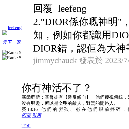
回覆 leefeng
2."DIOR係你嘅神
leefeng
知，例如你都識用DI
天下一家
DIOR錯，認佢為大
jimmychauck 發表於 2023/7/
你冇神活不了？
塞爾蘇斯：基督徒有【造反傾向】，他們蔑視傳統，
沒有興趣，所以是文明的敵人，野蠻的開路人。
賽 13:16 他 們 的 嬰 孩 、 必 在 他 們 眼 前 摔 碎 ．
回覆
引用
TOP