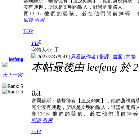
塞爾蘇斯：基督徒有【造反傾向】，他們蔑視傳統，
沒有興趣，所以是文明的敵人，野蠻的開路人。
賽 13:16 他 們 的 嬰 孩 、 必 在 他 們 眼 前 摔 碎 ．
回覆
引用
TOP
#
132
T
字體大小:
t
2023/7/3 09:41
|
只看該作者
|
翻譯
|
書面
|
简
繁
leefeng
本帖最後由 leefeng 於 20
天下一家
aa
塞爾蘇斯：基督徒有【造反傾向】，他們蔑視傳
完全沒有興趣，所以是文明的敵人，野蠻的開路
賽 13:16 他 們 的 嬰 孩 、 必 在 他 們 眼 前 摔 
回覆
引用
TOP