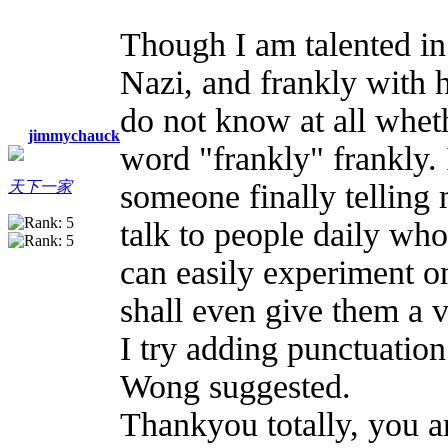
Though I am talented i
Nazi, and frankly with h
do not know at all whet
jimmychauck
word "frankly" frankly.
someone finally telling
天下一家
talk to people daily who'
can easily experiment on 
shall even give them a 
I try adding punctuation
Wong suggested.
Thankyou totally, you ar