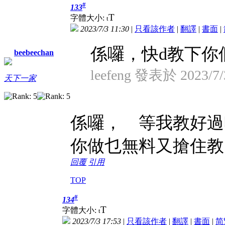
#
133
T
字體大小:
t
2023/7/3 11:30
|
只看該作者
|
翻譯
|
書面
|
係囉，快d教下你
beebeechan
leefeng 發表於 2023/7/
天下一家
係囉， 等我教好
你做乜無料又搶住教
回覆
引用
TOP
#
134
T
字體大小:
t
2023/7/3 17:53
|
只看該作者
|
翻譯
|
書面
|
简