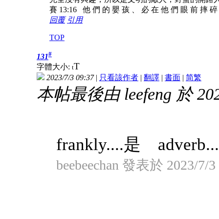
賽 13:16 他 們 的 嬰 孩 、 必 在 他 們 眼 前 摔 
回覆
引用
TOP
#
131
T
字體大小:
t
2023/7/3 09:37
|
只看該作者
|
翻譯
|
書面
|
简
繁
本帖最後由 leefeng 於 2023
frankly....是 adverb
beebeechan 發表於 2023/7/3 