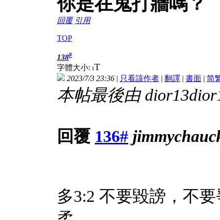
你是在鬼打牆嗎？
回覆
引用
TOP
#
138
T
字體大小:
t
2023/7/3 23:36
|
只看該作者
|
翻譯
|
書面
|
简
本帖最後由 dior13dior13
回覆
136#
jimmychauc
多3:2 不要毀謗，
柔。