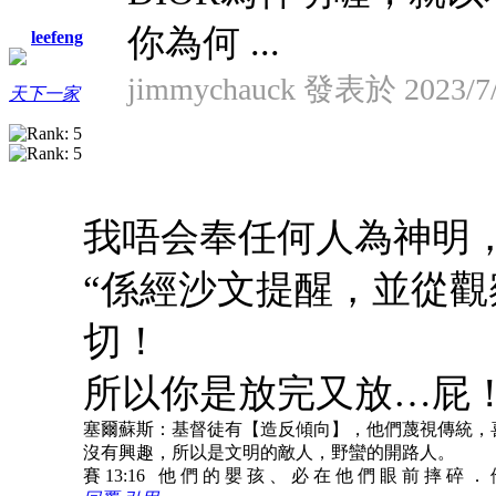
你為何 ...
leefeng
jimmychauck 發表於 2023/7/
天下一家
我唔会奉任何人為神明
“係經沙文提醒，並從觀
切！
所以你是放完又放…屁
塞爾蘇斯：基督徒有【造反傾向】，他們蔑視傳統，
沒有興趣，所以是文明的敵人，野蠻的開路人。
賽 13:16 他 們 的 嬰 孩 、 必 在 他 們 眼 前 摔 碎 ．