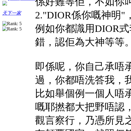
係好難等佢，不如你
2."DIOR係你嘅神
天下一家
例如你都識用DIOR
錯，認佢為大神等等
即係呢，你自己承唔
過，你都唔洗答我，
比如舉個例一個人唔
嘅耶撚都大把野唔認
觀言察行，乃憑所見