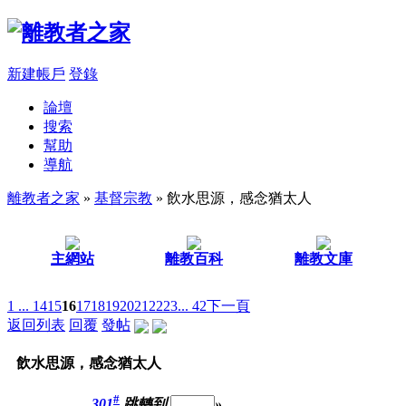
新建帳戶
登錄
論壇
搜索
幫助
導航
離教者之家
»
基督宗教
» 飲水思源，感念猶太人
主網站
離教百科
離教文庫
1 ...
14
15
16
17
18
19
20
21
22
23
... 42
下一頁
返回列表
回覆
發帖
飲水思源，感念猶太人
#
301
跳轉到
»