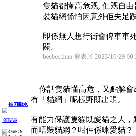
隻貓都懂高危既, 佢既自
裝貓網係怕因意外佢失足
即係無人想行街會俾車車死
關。
beebeechan 發表於 2023/10/29 00:
你話隻貓懂高危，又點解會
有「貓網」呢樣野既出現。
抽刀斷水
有能力保護隻貓既愛貓之人，
管理員
而唔裝貓網？咁仲係咪愛貓？