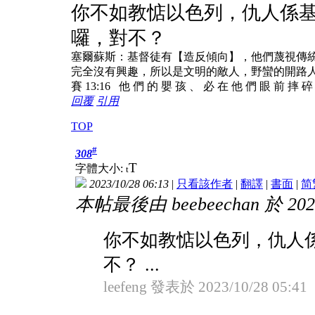
你不如教惦以色列，仇人係
囉，對不？
塞爾蘇斯：基督徒有【造反傾向】，他們蔑視傳
完全沒有興趣，所以是文明的敵人，野蠻的開路
賽 13:16 他 們 的 嬰 孩 、 必 在 他 們 眼 前 摔 
回覆
引用
TOP
#
308
T
字體大小:
t
2023/10/28 06:13
|
只看該作者
|
翻譯
|
書面
|
简
本帖最後由 beebeechan 於 2023
你不如教惦以色列，仇人
不？ ...
leefeng 發表於 2023/10/28 05:41