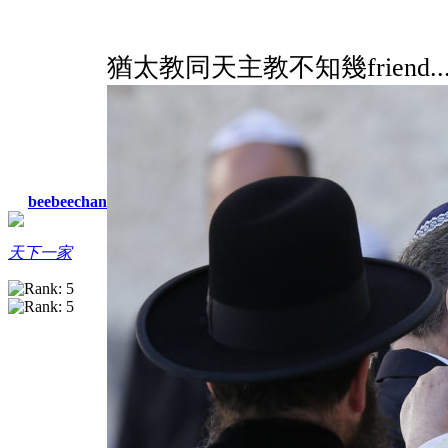
猶太教同天主教不知幾friend..
beebeechan
天下一家