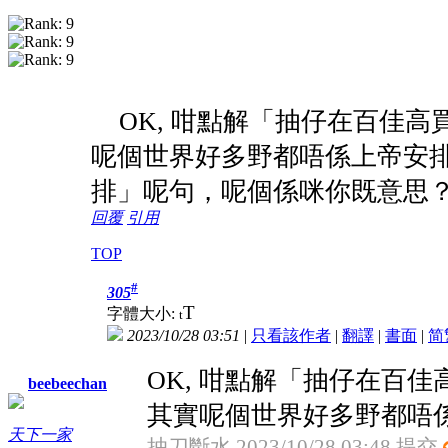
OK, 咁點解「抽仔在百佳高
呢個世界好多野都唔係上帝安
排」呢句，呢個係咪你既意思
回覆
引用
TOP
#
305
T
字體大小:
t
2023/10/28 03:51
|
只看該作者
|
翻譯
|
書面
|
简
OK, 咁點解「抽仔在百
beebeechan
其實呢個世界好多野都唔係上
天下一家
抽刀斷水 2023/10/28 03:48 提交