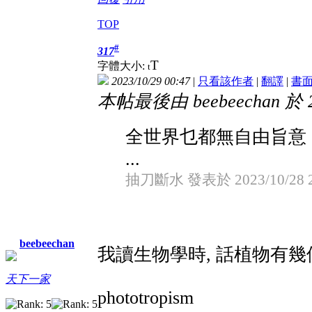
TOP
#
317
T
字體大小:
t
2023/10/29 00:47
|
只看該作者
|
翻譯
|
書
本帖最後由 beebeechan 於 20
全世界乜都無自由旨意
...
抽刀斷水 發表於 2023/10/28 2
beebeechan
我讀生物學時, 話植物有幾個
天下一家
phototropism