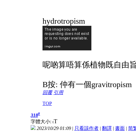
hydrotropism
呢啲算唔算係植物既自由
B按: 仲有一個gravitropism
回覆
引用
TOP
#
318
T
字體大小:
t
2023/10/29 01:09
|
只看該作者
|
翻譯
|
書面
|
简