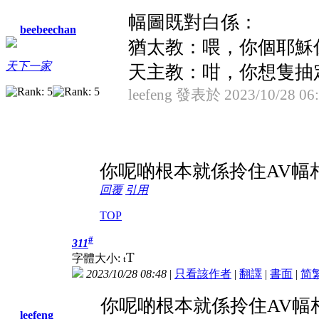
幅圖既對白係：
beebeechan
猶太教：喂，你個耶穌
天下一家
天主教：咁，你想隻抽定
leefeng 發表於 2023/10/28 06
你呢啲根本就係拎住AV幅相
回覆
引用
TOP
#
311
T
字體大小:
t
2023/10/28 08:48
|
只看該作者
|
翻譯
|
書面
|
简
你呢啲根本就係拎住AV幅相
leefeng