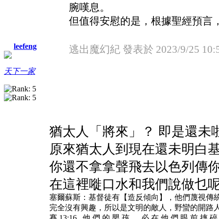
腕嘆息。
但值得安慰的是，根據聖經預言
leefeng
逃出魔幻紀 發表於 2023/9/25 10:
天下一家
猶太人「將來」？ 即是還未
原來猶太人到現在還未明白
你還不拿拿聲飛去以色列傳
在這裡嘥口水和我們說做乜
塞爾蘇斯：基督徒有【造反傾向】，他們蔑視傳
完全沒有興趣，所以是文明的敵人，野蠻的開路
賽 13:16 他 們 的 嬰 孩 、 必 在 他 們 眼 前 摔 