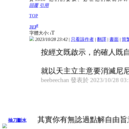
回覆
引用
TOP
#
313
T
字體大小:
t
2023/10/28 23:42
|
只看該作者
|
翻譯
|
書面
|
简
按經文既啟示，的確人既自
就以天主立主意要消滅尼尼微城.
beebeechan 發表於 2023/10/28 03:
其實你有無諗過點解自由旨
抽刀斷水