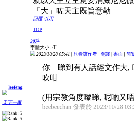
就以天主立主意要消滅尼尼微城.
「大」咗天主既旨意勒
回覆
引用
TOP
#
307
T
字體大小:
t
2023/10/28 05:41
|
只看該作者
|
翻譯
|
書面
|
简
你一睇到有人話經文作大, 吹牛
吹咁
leefeng
(用宗教角度嚟睇, 呢啲又唔 .
天下一家
beebeechan 發表於 2023/10/28 03: