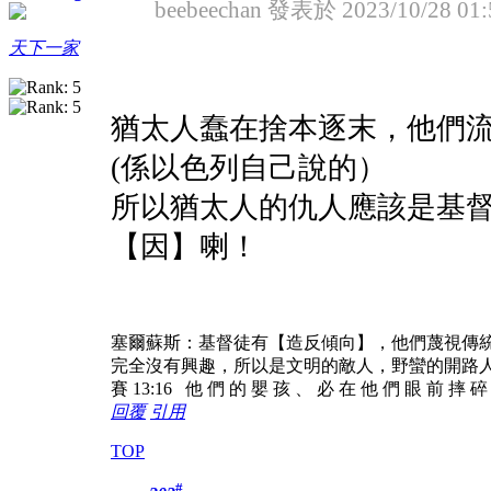
beebeechan 發表於 2023/10/28 01:
天下一家
猶太人蠢在捨本逐末，他們
(係以色列自己說的）
所以猶太人的仇人應該是基
【因】喇！
塞爾蘇斯：基督徒有【造反傾向】，他們蔑視傳
完全沒有興趣，所以是文明的敵人，野蠻的開路
賽 13:16 他 們 的 嬰 孩 、 必 在 他 們 眼 前 摔 
回覆
引用
TOP
#