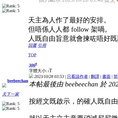
天主為人作了最好的安排。
但唔係人人都 follow 架喎。
人既自由旨意就會揀咗唔好既
回覆
引用
TOP
#
306
T
字體大小:
t
2023/10/28 03:53
|
只看該作者
|
翻譯
|
書面
|
简
beebeechan
本帖最後由 beebeechan 於 2023
天下一家
按經文既啟示，的確人既自由