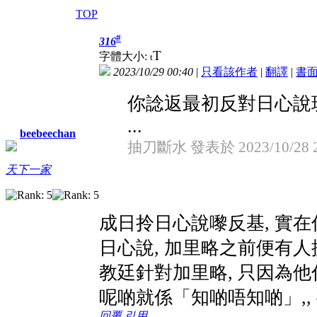
TOP
#
316
T
字體大小:
t
2023/10/29 00:40
|
只看該作者
|
翻譯
|
書
你諗返最初反對日心說
...
beebeechan
抽刀斷水 發表於 2023/10/28 2
天下一家
成日拎日心說嚟反基, 實
日心說, 加里略之前便有人
教廷針對加里略, 只因為他
呢啲就係「知啲唔知啲」,, 
回覆
引用