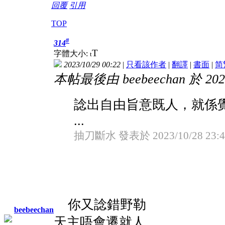
回覆
引用
TOP
#
314
T
字體大小:
t
2023/10/29 00:22
|
只看該作者
|
翻譯
|
書面
|
简
本帖最後由 beebeechan 於 2023
諗出自由旨意既人，就係
...
抽刀斷水 發表於 2023/10/28 23:4
你又諗錯野勒
beebeechan
天主唔會遷就人...