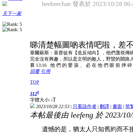
beebeechan 發表於 2023/10/28 06:
天下一家
睇清楚幅圖啲表情吧啦，差
塞爾蘇斯：基督徒有【造反傾向】，他們蔑視傳
完全沒有興趣，所以是文明的敵人，野蠻的開路
賽 13:16 他 們 的 嬰 孩 、 必 在 他 們 眼 前 摔 
回覆
引用
TOP
#
312
T
字體大小:
t
2023/10/28 22:53
|
只看該作者
|
翻譯
|
書面
|
简
本帖最後由 leefeng 於 2023/10/
遺憾的是，猶太人只知舊約而不