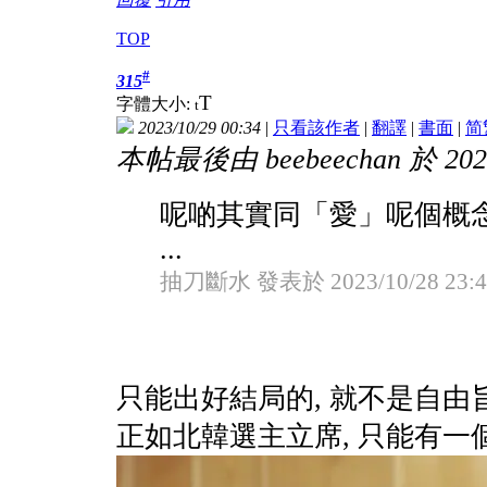
TOP
#
315
T
字體大小:
t
2023/10/29 00:34
|
只看該作者
|
翻譯
|
書面
|
简
本帖最後由 beebeechan 於 2023
呢啲其實同「愛」呢個概
...
抽刀斷水 發表於 2023/10/28 23:4
只能出好結局的, 就不是自由
正如北韓選主立席, 只能有一