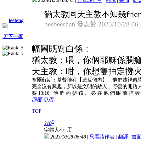
2023/10/28 06:45
|
只看該作者
|
翻譯
|
書面
|
简
猶太教同天主教不知幾friend
leefeng
beebeechan 發表於 2023/10/28 06:
天下一家
幅圖既對白係：
猶太教：喂，你個耶穌係躝
天主教：咁，你想隻抽定擲
塞爾蘇斯：基督徒有【造反傾向】，他們蔑視傳
完全沒有興趣，所以是文明的敵人，野蠻的開路
賽 13:16 他 們 的 嬰 孩 、 必 在 他 們 眼 前 摔 
回覆
引用
TOP
#
310
T
字體大小:
t
2023/10/28 06:48
|
只看該作者
|
翻譯
|
書