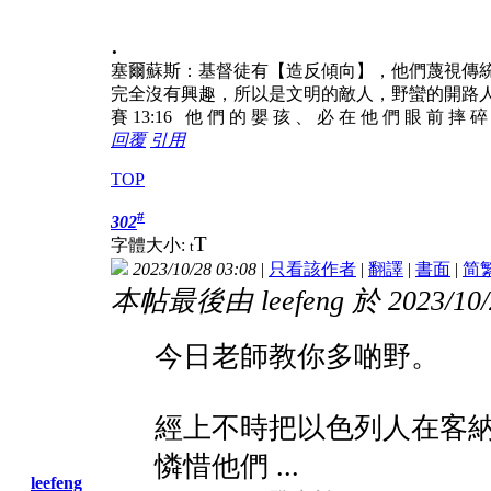
.
塞爾蘇斯：基督徒有【造反傾向】，他們蔑視傳
完全沒有興趣，所以是文明的敵人，野蠻的開路
賽 13:16 他 們 的 嬰 孩 、 必 在 他 們 眼 前 摔 
回覆
引用
TOP
#
302
T
字體大小:
t
2023/10/28 03:08
|
只看該作者
|
翻譯
|
書面
|
简
本帖最後由 leefeng 於 2023/10/
今日老師教你多啲野。
經上不時把以色列人在客納
憐惜他們 ...
leefeng