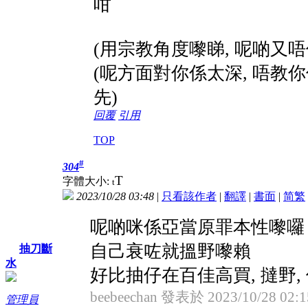
咁
(用宗教角度嚟睇, 呢啲又唔係
(呢方面對你係太深, 唔教你
先)
回覆
引用
TOP
#
304
T
字體大小:
t
2023/10/28 03:48
|
只看該作者
|
翻譯
|
書面
|
简
繁
呢啲咪係亞當原罪本性嚟囉
自己衰咗就搵野嚟賴
抽刀斷
水
好比抽仔在百佳高買, 撻野, 
beebeechan 發表於 2023/10/28 02:1
管理員