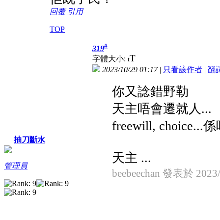
回覆
引用
TOP
#
319
T
字體大小:
t
2023/10/29 01:17
|
只看該作者
|
翻
你又諗錯野勒
天主唔會遷就人...
freewill, choic
抽刀斷水
天主 ...
管理員
beebeechan 發表於 2023/