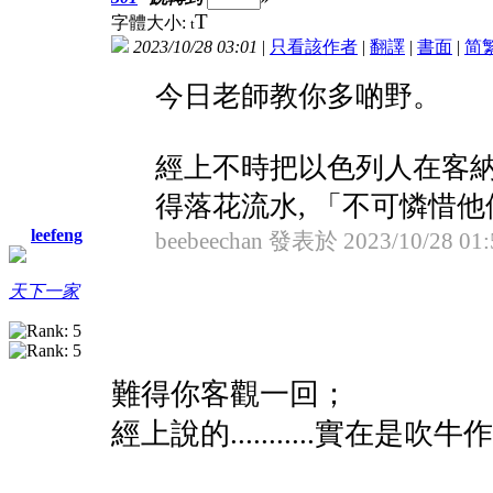
T
字體大小:
t
2023/10/28 03:01
|
只看該作者
|
翻譯
|
書面
|
简
今日老師教你多啲野。
經上不時把以色列人在客納
得落花流水, 「不可憐惜他們 
leefeng
beebeechan 發表於 2023/10/28 01:
天下一家
難得你客觀一回；
經上說的...........實在是