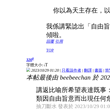
你以為天主存在，以
我係講緊諗出「自由旨
傾啦。
回覆
引用
TOP
#
320
T
字體大小:
t
2023/10/29 01:20
|
只看該作者
|
翻譯
|
書面
|
简
本帖最後由 beebeechan 於 2023
講返比喻所希望表達既事
類因自由旨意而出現任何
抽刀斷水 發表於 2023/10/29 01:0