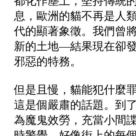
都化作塵土，堅持傳統
息，歐洲的貓不再是人
代的顯著象徵。我們曾
新的土地—結果現在卻
邪惡的特務。
但是且慢，貓能犯什麼
這是個嚴肅的話題。到
為魔鬼效勞，充當小間
時警覺—好像街上的每