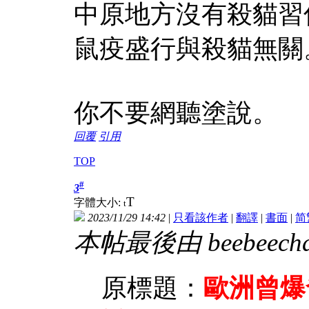
中原地方沒有殺貓習
鼠疫盛行與殺貓無關
你不要網聽塗說。
回覆
引用
TOP
#
3
T
字體大小:
t
2023/11/29 14:42
|
只看該作者
|
翻譯
|
書面
|
简
本帖最後由 beebeechan
原標題：
歐洲曾爆