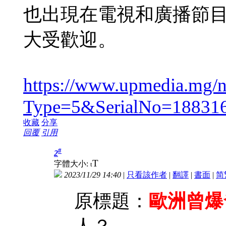
也出現在電視和廣播節
大受歡迎。
https://www.upmedia.mg/
Type=5&SerialNo=18831
收藏
分享
回覆
引用
#
2
T
字體大小:
t
2023/11/29 14:40
|
只看該作者
|
翻譯
|
書面
|
简
原標題：
歐洲曾爆