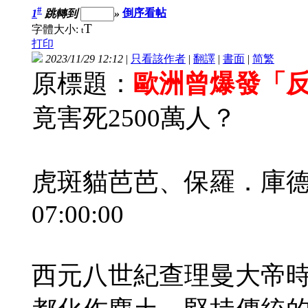
#
1
跳轉到
»
倒序看帖
T
字體大小:
t
打印
2023/11/29 12:12
|
只看該作者
|
翻譯
|
書面
|
简
繁
原標題：
歐洲曾爆發「
竟害死2500萬人？
虎斑貓芭芭、保羅．庫德納瑞
07:00:00
西元八世紀查理曼大帝