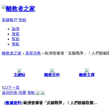
新建帳戶
登錄
論壇
搜索
幫助
導航
離教者之家
»
基督宗教
» 歐洲曾爆發「反貓戰爭」！人們殺貓
主網站
離教百科
離教文庫
1
2
3
下一頁
返回列表
回覆
發帖
[數據資料]
歐洲曾爆發「反貓戰爭」！人們殺貓取樂…