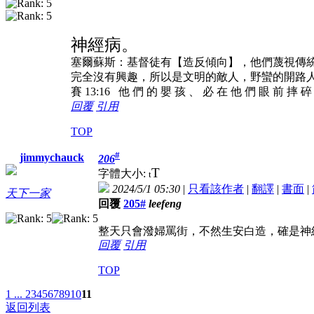
神經病。
塞爾蘇斯：基督徒有【造反傾向】，他們蔑視傳
完全沒有興趣，所以是文明的敵人，野蠻的開路
賽 13:16 他 們 的 嬰 孩 、 必 在 他 們 眼 前 摔 
回覆
引用
TOP
#
jimmychauck
206
T
字體大小:
t
2024/5/1 05:30
|
只看該作者
|
翻譯
|
書面
|
天下一家
回覆
205#
leefeng
整天只會潑婦罵街，不然生安白造，確是神
回覆
引用
TOP
1 ...
2
3
4
5
6
7
8
9
10
11
返回列表