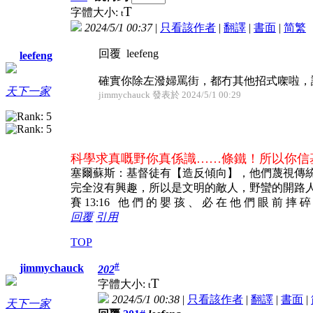
T
字體大小:
t
2024/5/1 00:37
|
只看該作者
|
翻譯
|
書面
|
简
繁
回覆 leefeng
leefeng
確實你除左潑婦罵街，都冇其他招式㗎啦，讀
天下一家
jimmychauck 發表於 2024/5/1 00:29
科學求真嘅野你真係識……條鐵！所以你信
塞爾蘇斯：基督徒有【造反傾向】，他們蔑視傳
完全沒有興趣，所以是文明的敵人，野蠻的開路
賽 13:16 他 們 的 嬰 孩 、 必 在 他 們 眼 前 摔 
回覆
引用
TOP
#
jimmychauck
202
T
字體大小:
t
2024/5/1 00:38
|
只看該作者
|
翻譯
|
書面
|
天下一家