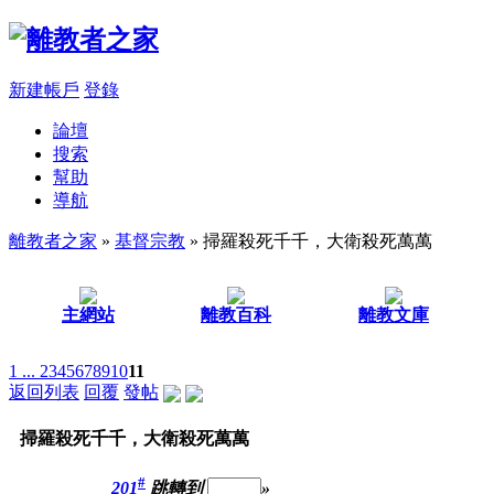
新建帳戶
登錄
論壇
搜索
幫助
導航
離教者之家
»
基督宗教
» 掃羅殺死千千，大衛殺死萬萬
主網站
離教百科
離教文庫
1 ...
2
3
4
5
6
7
8
9
10
11
返回列表
回覆
發帖
掃羅殺死千千，大衛殺死萬萬
#
201
跳轉到
»