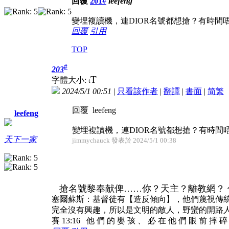
回覆
201#
leefeng
變埋複讀機，連DIOR名號都想搶？有時間
回覆
引用
TOP
#
203
T
字體大小:
t
2024/5/1 00:51
|
只看該作者
|
翻譯
|
書面
|
简
繁
回覆 leefeng
leefeng
變埋複讀機，連DIOR名號都想搶？有時間
天下一家
jimmychauck 發表於 2024/5/1 00:38
搶名號黎奉献俾……你？天主？離教網？
塞爾蘇斯：基督徒有【造反傾向】，他們蔑視傳
完全沒有興趣，所以是文明的敵人，野蠻的開路
賽 13:16 他 們 的 嬰 孩 、 必 在 他 們 眼 前 摔 