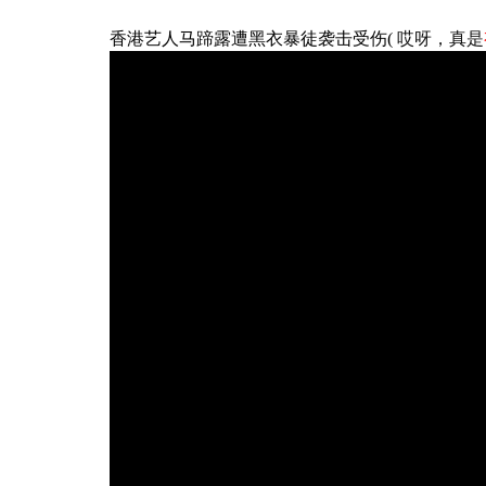
哎呀，真是
香港艺人马蹄露遭黑衣暴徒袭击受伤(