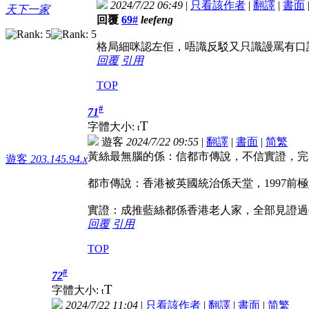
2024/7/22 06:49
|
只看該作者
|
翻譯
|
書面
天下一家
回覆
69#
leefeng
格局細咪認左佢，唔識反駁又只識謾罵有口
回覆
引用
TOP
#
71
T
字體大小:
t
遊客
2024/7/22 09:55
|
翻譯
|
書面
|
简
繁
黃絲最無腦的係：信都市傳說，不信實證，完
遊客
203.145.94.x
都市傳說：香港被英國統治係天堂，1997前極
實證：成推藍絲都係香港老人家，全部見證過你
回覆
引用
TOP
#
72
T
字體大小:
t
2024/7/22 11:04
|
只看該作者
|
翻譯
|
書面
|
简
繁