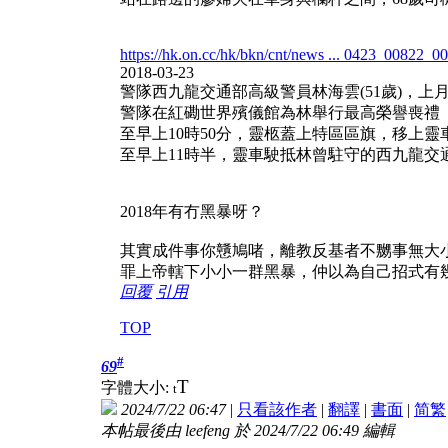
https://hk.on.cc/hk/bkn/cnt/news ... 0423_00822_0
2018-03-23
警隊西九龍交通部高級警員林海雲(51歲)，
警隊在紅磡世界殯儀館為林舉行最高榮譽喪禮
至早上10時50分，靈柩蓋上特區區旗，移上靈
至早上11時半，靈車駛抵林曾駐守的西九龍交
2018年有冇黑暴呀？
其實成件事你戇鳩啫，離教反基者不嬲事無大
罪上帝轄下小小一群黑暴，仲以為自己招式有
回覆
引用
TOP
#
69
T
字體大小:
t
2024/7/22 06:47
|
只看該作者
|
翻譯
|
書面
|
简
繁
本帖最後由 leefeng 於 2024/7/22 06:49 編輯