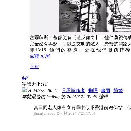
塞爾蘇斯：基督徒有【造反傾向】，他們蔑視傳
完全沒有興趣，所以是文明的敵人，野蠻的開路
賽 13:16 他 們 的 嬰 孩 、 必 在 他 們 眼 前 摔 
回覆
引用
TOP
#
64
T
字體大小:
t
2024/7/22 00:12
|
只看該作者
|
翻譯
|
書面
|
简
繁
本帖最後由 leefeng 於 2024/7/22 00:49 編輯
當日同老人家有商有量咁傾吓香港前途係點，
jimmychauck 發表於 2024/7/21 17:10