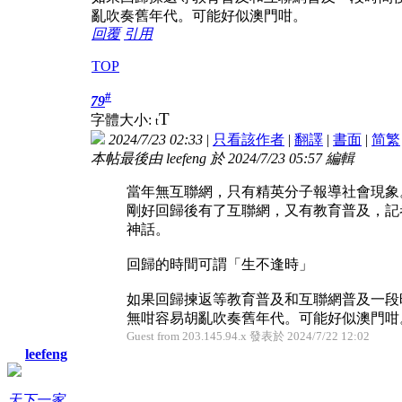
亂吹奏舊年代。可能好似澳門咁。
回覆
引用
TOP
#
79
T
字體大小:
t
2024/7/23 02:33
|
只看該作者
|
翻譯
|
書面
|
简
繁
本帖最後由 leefeng 於 2024/7/23 05:57 編輯
當年無互聯網，只有精英分子報導社會現象
剛好回歸後有了互聯網，又有教育普及，記
神話。
回歸的時間可謂「生不逢時」
如果回歸揀返等教育普及和互聯網普及一段時間後
無咁容易胡亂吹奏舊年代。可能好似澳門咁
Guest from 203.145.94.x 發表於 2024/7/22 12:02
leefeng
天下一家