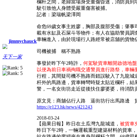
欄杆之間，老婦當場身受重傷昏迷，消防員到
駛引致他人身體受嚴重傷害被捕。
記者：梁瑞帆梁澤岡
命危69歲女事主姓廖，胸部及腹部受傷；肇事
載有水缸及石屎斗等物件；有人在協助警員調
車輛進入，由於現場行人路經常被店舖的貨物
jimmychauck
司機被捕 稱不熟路
天下一家
事發於昨下午2時許，
何駕駛貨車離開啟德地盤
以便為前日車禍殉職交通警員進行路祭，車輛
行程，其間疑司機不熟路而錯誤駛入了九龍城
杆外的馬路邊，貨車轉彎時疑太貼近欄杆，結
警，一名女街坊走近從後扶住廖婆婆，待消防
原文見：商舖佔行人路 逼街坊行出馬路邊 貨車
https://e123.hk/news/421243
2018-03-24
【蘋果日報】昨日在土瓜灣九龍城道，
被貨車
昨日下午2時，一輛運載重型建築材料的貨車
站在路邊的廖婦夾在車身與欄杆之間，68歲司