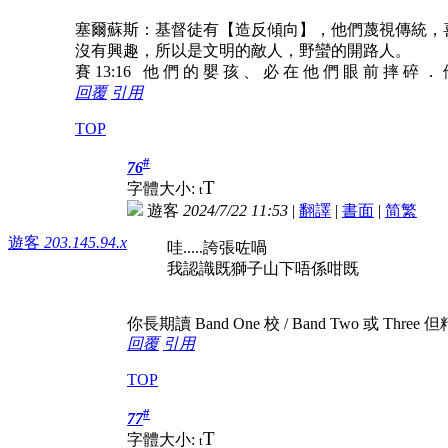
塞爾蘇斯：基督徒有【造反傾向】，他們蔑視傳統，
沒有興趣，所以是文明的敵人，野蠻的開路人。
賽 13:16 他 們 的 嬰 孩 、 必 在 他 們 眼 前 摔 碎 ．
回覆
引用
TOP
#
76
T
字體大小:
t
遊客
2024/7/22 11:53
|
翻譯
|
書面
|
简
繁
遊客
203.145.94.x
哇.....誇張咗喎
我認識既獅子山下唔係咁既
你長期讀 Band One 校 / Band Two 或 Three
回覆
引用
TOP
#
77
T
字體大小:
t