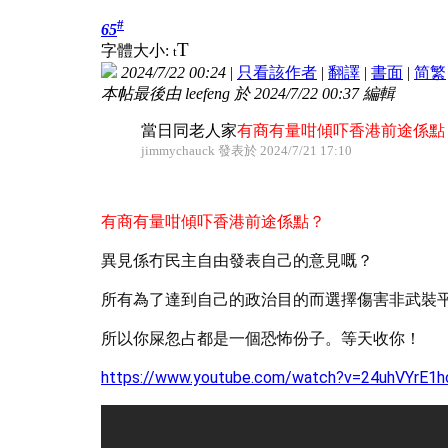
#
65
T
字體大小:
t
2024/7/22 00:24
|
只看該作者
|
翻譯
|
書面
|
简
繁
本帖最後由 leefeng 於 2024/7/22 00:37 編輯
當日同老人家
有商有量咁傾吓香港前途係點
jimmychauck 發表於 2024/7/21 17:10
有商有量咁傾吓香港前途係點？
異見係冇民主自由發表自己的意見嘅？
所有為了達到自己的政治目的而選擇傷害非武裝
所以你屎忽占都是一
個恐怖份子
。等天收你！
https://www.youtube.com/watch?v=24uhVYrE1h