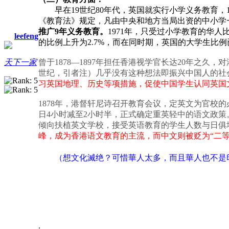
早在19世纪80年代，英国就实行小学义务教育，19
《教育法》规定，凡由中央和地方当局出资的中小学
推广9年义务教育。
1971年，只受过小学教育的华人比
leefeng
的比例上升为2.7%，而在同时期，英国的大学生比例
曾于1878—1897年担任香港视学官长达20年之久
天下一家
世纪，引者注）几乎没有这种想法即振兴中国人的社
习英国地理、历史等项措施，促使中国学生认同英国文
1878年，港督轩尼诗召开教育会议，定英文为官校
日4小时减至2小时半，正式确定重英轻中的语文政
倾向扶植英文学校，接受英语教育的学生人数与日俱
峰，成为香港语文教育的主流，而中文则被贬为“二等
（想
文化
滅
绝？可惜華人太多，而且
也不是
華人
.