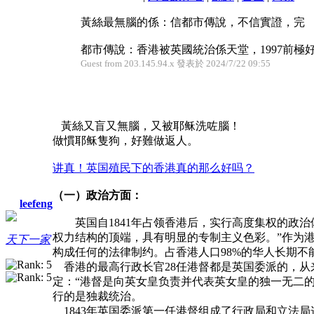
黃絲最無腦的係：信都市傳說，不信實證，完
都市傳說：香港被英國統治係天堂，1997前極好，1
Guest from 203.145.94.x 發表於 2024/7/22 09:55
黃絲又盲又無腦，又被耶稣洗咗腦！
做慣耶稣隻狗，好難做返人。
讲真！英国殖民下的香港真的那么好吗？
（一）政治方面：
leefeng
英国自1841年占领香港后，实行高度集权的政治
权力结构的顶端，具有明显的专制主义色彩。”作为港
天下一家
构成任何的法律制约。占香港人口98%的华人长期不
香港的最高行政长官28任港督都是英国委派的，从来
定：“港督是向英女皇负责并代表英女皇的独一无二
行的是独裁统治。
1843年英国委派第一任港督组成了行政局和立法局