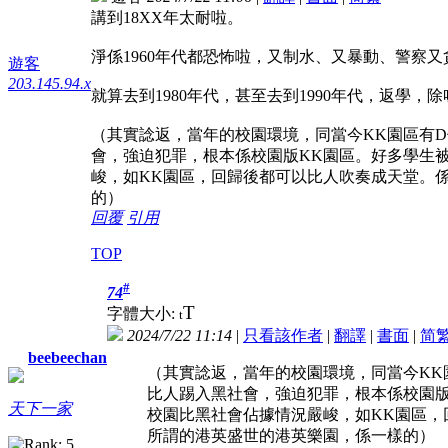
講到18XX年太耐啦。
淨係1960年代都恐怖啦，又制水、又暴動、警察
遊客
203.145.94.x
就算去到1980年代，甚至去到1990年代，返學，
（其實諗返，當年的校園環境，同當今KK園區有
會，強迫犯罪，根本係校園版KK園區。好多學生
峻，如KK園區，回歸後都可以比人吹奏成天堂。係的
的）
回覆
引用
TOP
#
74
T
字體大小:
t
2024/7/22 11:14
|
只看該作者
|
翻譯
|
書面
|
简
beebeechan
（其實諗返，當年的校園環境，同當今KK
比人踢入黑社會，強迫犯罪，根本係校園版
天下一家
校園比黑社會佔據情況嚴峻，如KK園區，回
所謂的港英盛世的港英樂園，係一樣的）