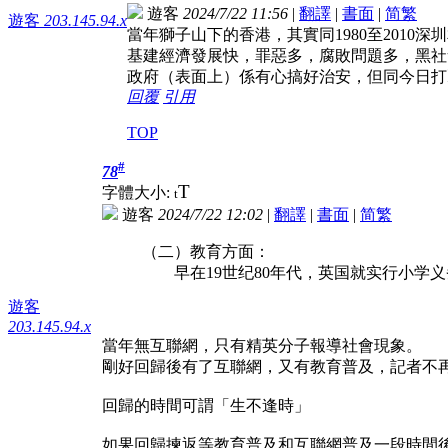
遊客
2024/7/22 11:56
|
翻譯
|
書面
|
简
繁
遊客
203.145.94.x
當年獅子山下的香港，其實同1980至2010深
基建經濟發展快，罪惡多，腐敗問題多，黑社
政府（表面上）係有心搞好治安，但同今日打
回覆
引用
TOP
#
78
T
字體大小:
t
遊客
2024/7/22 12:02
|
翻譯
|
書面
|
简
繁
（二）教育方面：
早在19世纪80年代，英国就实行小学义务教
遊客
203.145.94.x
當年無互聯網，只有精英分子報導社會現象。
剛好回歸後有了互聯網，又有教育普及，記者不再
回歸的時間可謂「生不逢時」
如果回歸揀返等教育普及和互聯網普及一段時間後，又