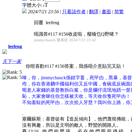
T
字體大小:
t
2024/7/21 23:56
|
只看該作者
|
翻譯
|
書面
|
简
繁
回覆 leefeng
唔識答#117 #156收皮啦，癈噏乜Q野啫？
jimmychauck 發表於 2024/7/21 23:42
leefeng
天下一家
你咁喜歡#117 #156答案，我係唔介意貼完又貼！
嗱，你，jimmychauck係錯字畜，死曱甴，黑
㽼，你在香港黐中國福利但又反中國，食碗底反碗面
呃老人家錢的基督教拆白黨，你是爛仔流氓地踎一督
恥，大家會睇住你怎樣被天收，等天收你隻死曱甴！
不知羞耻的死曱甴，次次拾人牙慧？我叫你上路，你
.
塞爾蘇斯：基督徒有【造反傾向】，他們蔑視傳統，
沒有興趣，所以是文明的敵人，野蠻的開路人。
賽 13:16 他 們 的 嬰 孩 、 必 在 他 們 眼 前 摔 碎 ．