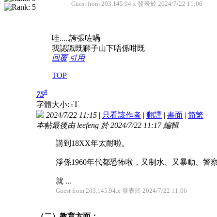
Guest from 203.145.94.x 發表於 2024/7/22 11:06
哇.....誇張咗喎
我認識既獅子山下唔係咁既
回覆
引用
TOP
#
75
T
字體大小:
t
2024/7/22 11:15
|
只看該作者
|
翻譯
|
書面
|
简
繁
本帖最後由 leefeng 於 2024/7/22 11:17 編輯
講到18XX年太耐啦。
淨係1960年代都恐怖啦，又制水、又暴動、
就 ...
Guest from 203.145.94.x 發表於 2024/7/22 11:06
（二）教育方面：