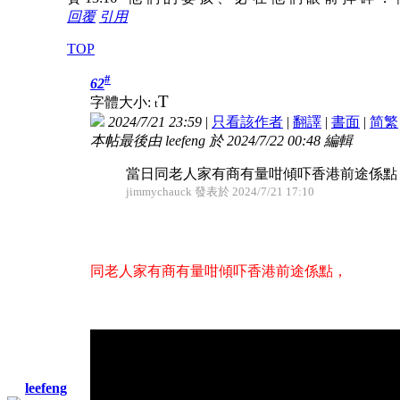
回覆
引用
TOP
#
62
T
字體大小:
t
2024/7/21 23:59
|
只看該作者
|
翻譯
|
書面
|
简
繁
本帖最後由 leefeng 於 2024/7/22 00:48 編輯
當日同老人家有商有量咁傾吓香港前途係點
jimmychauck 發表於 2024/7/21 17:10
同老人家有商有量咁傾吓香港前途係點，
leefeng