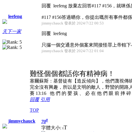
回覆 leefeng 放棄左回答#117 #156，
leefeng
#117 #156答過晒你，你提出嘅所有事件都係喺7/
jimmychauck 發表於 2024/7/22 00:53
天下一家
回覆 leefeng
只攞一個交通意外個案來間接怪罪上帝轄下
jimmychauck 發表於 2024/7/22 01:04
難怪個個都話你有精神病！
塞爾蘇斯：基督徒有【造反傾向】，他們蔑視傳
完全沒有興趣，所以是文明的敵人，野蠻的開路
賽 13:16 他 們 的 嬰 孩 、 必 在 他 們 眼 前 摔 
回覆
引用
TOP
#
jimmychauck
70
T
字體大小:
t