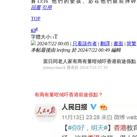
賽 13:16 他 們 的 嬰 孩 、 必 在 他 們 眼 前 摔 
回覆
引用
TOP
#
63
T
字體大小:
t
2024/7/22 00:05
|
只看該作者
|
翻譯
|
書面
|
简
繁
本帖最後由 leefeng 於 2024/7/22 00:49 編輯
當日同老人家有商有量咁傾吓香港前途係點
jimmychauck 發表於 2024/7/21 17:10
有商有量咁傾吓香港前途係點？