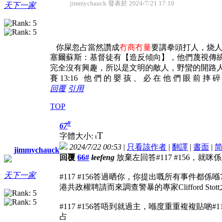
jimmychauck 發表於 2024/7/21 17:10
天下一家
你屎忽占當然讚成
冇商冇量
要講拳頭打人，烧
塞爾蘇斯：基督徒有【造反傾向】，他們蔑視傳
完全沒有興趣，所以是文明的敵人，野蠻的開路
賽 13:16 他 們 的 嬰 孩 、 必 在 他 們 眼 前 摔 
回覆
引用
TOP
#
67
T
字體大小:
t
2024/7/22 00:53
|
只看該作者
|
翻譯
|
書面
|
jimmychauck
回覆
66#
leefeng
放棄左回答#117 #156，就
天下一家
#117 #156答過晒你，你提出嘅所有事件都
港共政權聘請而來調查警暴的專家Clifford Stot
#117 #156答唔到就過主，喺度重重複複貼啲
占