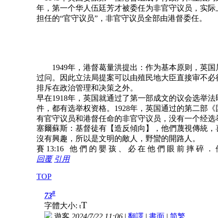
年，第一个华人伍廷芳才被委任为非官守议员，实际上
担任的“官守议员”，非官守议员全部由港督委任。
1949年，港督葛量洪提出：作为基本原则，英国
过问。因此立法局提案可以由殖民地大臣直接审不必
排斥在政治管理和决策之外。
早在1918年，英国就通过了第一部成文的议会选举
件，都有选举权资格。1928年，英国通过的第二部
有官守议员和港督任命的非官守议员，没有一个经选
塞爾蘇斯：基督徒有【造反傾向】，他們蔑視傳統，
沒有興趣，所以是文明的敵人，野蠻的開路人。
賽 13:16 他 們 的 嬰 孩 、 必 在 他 們 眼 前 摔 碎 ．
回覆
引用
TOP
#
73
T
字體大小:
t
遊客
2024/7/22 11:06
|
翻譯
|
書面
|
简
繁