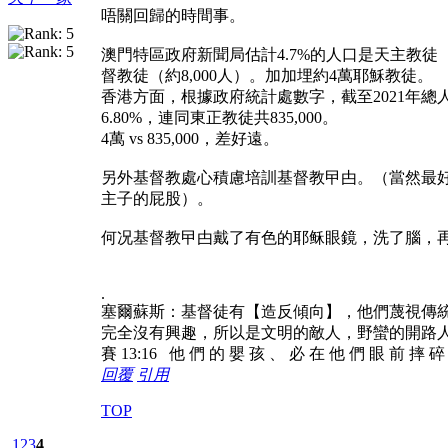
唔關回歸的時間事。
澳門特區政府新聞局估計4.7%的人口是天主教徒
督教徒（約8,000人）。加加埋約4萬耶穌教徒。
香港方面，根據政府統計處數字，截至2021年總人
6.80%，連同東正教徒共835,000。
4萬 vs 835,000，差好遠。
另外基督教處心積慮培訓基督教曱甴。（當然最
主子的屁股）。
何况基督教曱甴戴了有色的耶稣眼鏡，洗了腦，再好
.
塞爾蘇斯：基督徒有【造反傾向】，他們蔑視傳
完全沒有興趣，所以是文明的敵人，野蠻的開路
賽 13:16 他 們 的 嬰 孩 、 必 在 他 們 眼 前 摔 
回覆
引用
TOP
1
2
3
4