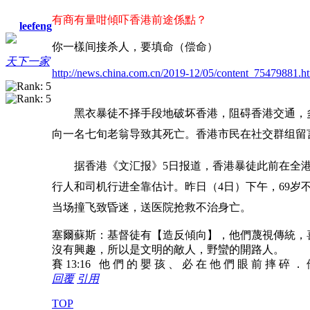
有商有量咁傾吓香港前途係點？
leefeng
你一樣
间接杀人，要填命（偿命）
天下一家
http://news.china.com.cn/2019-12/05/content_75479881.
黑衣暴徒不择手段地破坏香港，阻碍香港交通，
向一名七旬老翁导致其死亡。香港市民在社交群组留
据香港《文汇报》5日报道，香港暴徒此前在全
行人和司机行进全靠估计。昨日（4日）下午，69
当场撞飞致昏迷，送医院抢救不治身亡。
塞爾蘇斯：基督徒有【造反傾向】，他們蔑視傳統，
沒有興趣，所以是文明的敵人，野蠻的開路人。
賽 13:16 他 們 的 嬰 孩 、 必 在 他 們 眼 前 摔 碎 ．
回覆
引用
TOP