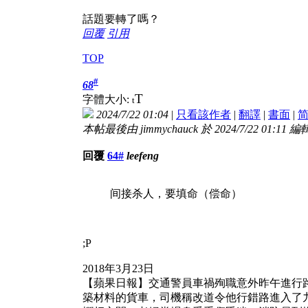
話題要轉了嗎？
回覆
引用
TOP
#
68
T
字體大小:
t
2024/7/22 01:04
|
只看該作者
|
翻譯
|
書面
|
本帖最後由 jimmychauck 於 2024/7/22 01:11 編
回覆
64#
leefeng
间接杀人，要填命（偿命）
;P
2018年3月23日
【蘋果日報】交通警員車禍殉職意外昨午進行
築材料的貨車，司機稱改道令他行錯路進入了