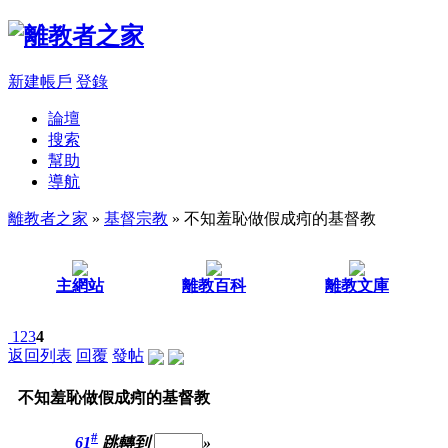
新建帳戶
登錄
論壇
搜索
幫助
導航
離教者之家
»
基督宗教
» 不知羞恥做假成㽼的基督教
主網站
離教百科
離教文庫
1
2
3
4
返回列表
回覆
發帖
不知羞恥做假成㽼的基督教
#
61
跳轉到
»