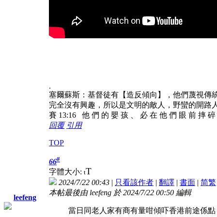
.
塞爾蘇斯：基督徒有【造反傾向】，他們蔑視傳
完全沒有興趣，所以是文明的敵人，野蠻的開路
賽 13:16 他 們 的 嬰 孩 、 必 在 他 們 眼 前 摔 
回覆
引用
TOP
#
66
T
字體大小:
t
2024/7/22 00:43
|
只看該作者
|
翻譯
|
書面
|
简
繁
本帖最後由 leefeng 於 2024/7/22 00:50 編輯
leefeng
當日同老人家有商有量咁傾吓香港前途係點