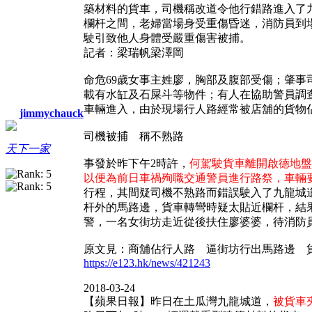
築材料的貨車，司機稱改道令他行錯路進入了
欄杆之間，老婦當場身受重傷昏迷，消防員到
駛引致他人身體受嚴重傷害被捕。
記者：梁瑞帆梁澤岡
命危69歲女事主姓廖，胸部及腹部受傷；肇事
載有水缸及石屎斗等物件；有人在協助警員調
車輛進入，由於現場行人路經常被店舖的貨物
jimmychauck
司機被捕 稱不熟路
天下一家
事發於昨下午2時許，
何駕駛貨車離開啟德地盤
以便為前日車禍殉職交通警員進行路祭，車輛
行程，其間疑司機不熟路而錯誤駛入了九龍城
杆外的馬路邊，貨車轉彎時疑太貼近欄杆，結
警，一名女街坊走近從後扶住廖婆婆，待消防
原文見：商舖佔行人路 逼街坊行出馬路邊 貨車
https://e123.hk/news/421243
2018-03-24
【蘋果日報】昨日在土瓜灣九龍城道，
被貨車