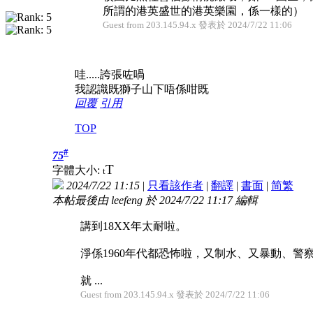
所謂的港英盛世的港英樂園，係一樣的）
Guest from 203.145.94.x 發表於 2024/7/22 11:06
哇.....誇張咗喎
我認識既獅子山下唔係咁既
回覆
引用
TOP
#
75
T
字體大小:
t
2024/7/22 11:15
|
只看該作者
|
翻譯
|
書面
|
简
繁
本帖最後由 leefeng 於 2024/7/22 11:17 編輯
講到18XX年太耐啦。
淨係1960年代都恐怖啦，又制水、又暴動、
就 ...
Guest from 203.145.94.x 發表於 2024/7/22 11:06