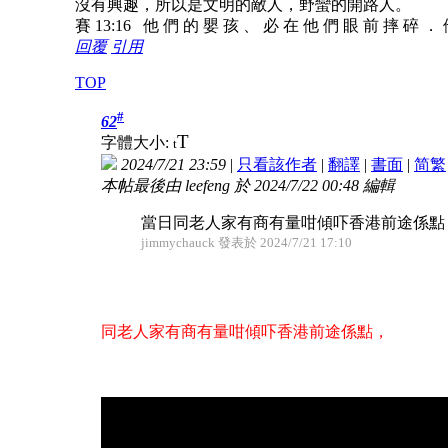
沒有興趣，所以是文明的敵人，野蠻的開路人。
賽 13:16 他 們 的 嬰 孩 、 必 在 他 們 眼 前 摔 碎 ．
回覆
引用
TOP
#
62
T
字體大小:
t
2024/7/21 23:59
|
只看該作者
|
翻譯
|
書面
|
简
繁
本帖最後由 leefeng 於 2024/7/22 00:48 編輯
當日同老人家有商有量咁傾吓香港前途係點
jimmychauck 發表於 2024/7/21 17:10
同老人家有商有量咁傾吓香港前途係點，