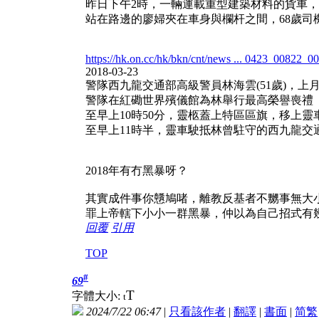
昨日下午2時，一輛運載重型建築材料的貨車
站在路邊的廖婦夾在車身與欄杆之間，68歲司
https://hk.on.cc/hk/bkn/cnt/news ... 0423_00822_0
2018-03-23
警隊西九龍交通部高級警員林海雲(51歲)，
警隊在紅磡世界殯儀館為林舉行最高榮譽喪禮
至早上10時50分，靈柩蓋上特區區旗，移上靈
至早上11時半，靈車駛抵林曾駐守的西九龍交
2018年有冇黑暴呀？
其實成件事你戇鳩啫，離教反基者不嬲事無大
罪上帝轄下小小一群黑暴，仲以為自己招式有
回覆
引用
TOP
#
69
T
字體大小:
t
2024/7/22 06:47
|
只看該作者
|
翻譯
|
書面
|
简
繁