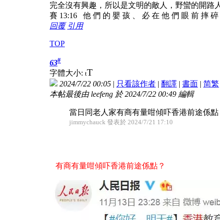
完全沒有興趣，所以是文明的敵人，野蠻的開路
賽 13:16 他 們 的 嬰 孩 、 必 在 他 們 眼 前 摔 
回覆
引用
TOP
#
63
T
字體大小:
t
2024/7/22 00:05
|
只看該作者
|
翻譯
|
書面
|
简
繁
本帖最後由 leefeng 於 2024/7/22 00:49 編輯
當日同老人家有商有量咁傾吓香港前途係點
jimmychauck 發表於 2024/7/21 17:10
有商有量咁傾吓香港前途係點？