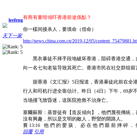
有商有量咁傾吓香港前途係點？
leefeng
你一樣
间接杀人，要填命（偿命）
天下一家
http://news.china.com.cn/2019-12/05/content_75479881.
黑衣暴徒不择手段地破坏香港，阻碍香港交通，
向一名七旬老翁导致其死亡。香港市民在社交群组留
据香港《文汇报》5日报道，香港暴徒此前在全
行人和司机行进全靠估计。昨日（4日）下午，69
当场撞飞致昏迷，送医院抢救不治身亡。
塞爾蘇斯：基督徒有【造反傾向】，他們蔑視傳統，
沒有興趣，所以是文明的敵人，野蠻的開路人。
賽 13:16 他 們 的 嬰 孩 、 必 在 他 們 眼 前 摔 碎 ．
回覆
引用