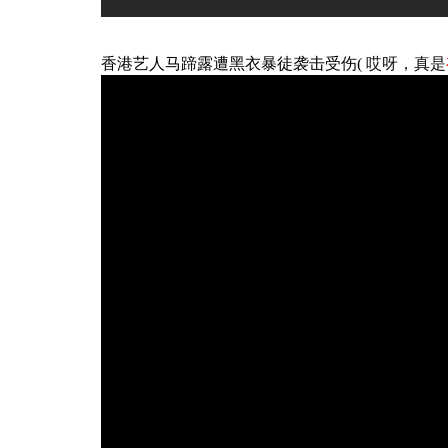
哎呀，真是
香港艺人马蹄露遭黑衣暴徒袭击受伤(