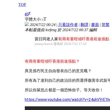
TOP
#
65
T
字體大小:
t
2024/7/22 00:24
|
只看該作者
|
翻譯
|
書面
|
简
繁
本帖最後由 leefeng 於 2024/7/22 00:37 編輯
當日同老人家
有商有量咁傾吓香港前途係點
jimmychauck 發表於 2024/7/21 17:10
有商有量咁傾吓香港前途係點？
異見係冇民主自由發表自己的意見嘅？
所有為了達到自己的政治目的而選擇傷害非武裝
所以你屎忽占都是一
個恐怖份子
。等天收你！
https://www.youtube.com/watch?v=24uhVYrE1h