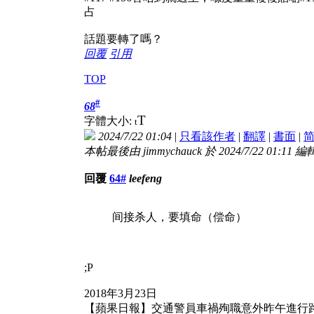
占
話題要轉了嗎？
回覆
引用
TOP
#
68
T
字體大小:
t
2024/7/22 01:04
|
只看該作者
|
翻譯
|
書面
|
本帖最後由 jimmychauck 於 2024/7/22 01:11 編
回覆
64#
leefeng
间接杀人，要填命（偿命）
;P
2018年3月23日
【蘋果日報】交通警員車禍殉職意外昨午進行