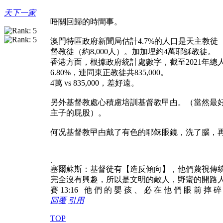
天下一家
唔關回歸的時間事。
澳門特區政府新聞局估計4.7%的人口是天主教徒
督教徒（約8,000人）。加加埋約4萬耶穌教徒。
香港方面，根據政府統計處數字，截至2021年總人
6.80%，連同東正教徒共835,000。
4萬 vs 835,000，差好遠。
另外基督教處心積慮培訓基督教曱甴。（當然最
主子的屁股）。
何况基督教曱甴戴了有色的耶稣眼鏡，洗了腦，再好
.
塞爾蘇斯：基督徒有【造反傾向】，他們蔑視傳
完全沒有興趣，所以是文明的敵人，野蠻的開路
賽 13:16 他 們 的 嬰 孩 、 必 在 他 們 眼 前 摔 
回覆
引用
TOP