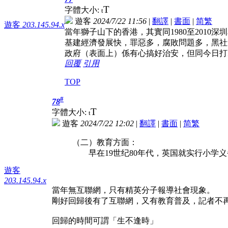
T
字體大小:
t
遊客
2024/7/22 11:56
|
翻譯
|
書面
|
简
繁
遊客
203.145.94.x
當年獅子山下的香港，其實同1980至2010深
基建經濟發展快，罪惡多，腐敗問題多，黑社
政府（表面上）係有心搞好治安，但同今日打
回覆
引用
TOP
#
78
T
字體大小:
t
遊客
2024/7/22 12:02
|
翻譯
|
書面
|
简
繁
（二）教育方面：
早在19世纪80年代，英国就实行小学义务教
遊客
203.145.94.x
當年無互聯網，只有精英分子報導社會現象。
剛好回歸後有了互聯網，又有教育普及，記者不再
回歸的時間可謂「生不逢時」