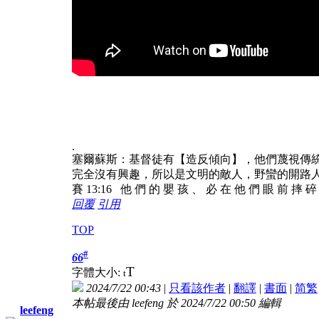
.
塞爾蘇斯：基督徒有【造反傾向】，他們蔑視傳
完全沒有興趣，所以是文明的敵人，野蠻的開路
賽 13:16 他 們 的 嬰 孩 、 必 在 他 們 眼 前 摔 
回覆
引用
TOP
#
66
T
字體大小:
t
2024/7/22 00:43
|
只看該作者
|
翻譯
|
書面
|
简
繁
本帖最後由 leefeng 於 2024/7/22 00:50 編輯
leefeng