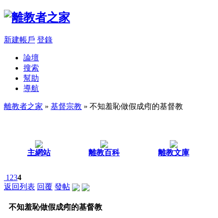
新建帳戶
登錄
論壇
搜索
幫助
導航
離教者之家
»
基督宗教
» 不知羞恥做假成㽼的基督教
主網站
離教百科
離教文庫
1
2
3
4
返回列表
回覆
發帖
不知羞恥做假成㽼的基督教