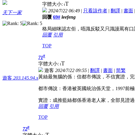
T
字體大小:
t
2024/7/22 06:49
|
只看該作者
|
翻譯
|
書面
天下一家
回覆
69#
leefeng
格局細咪認左佢，唔識反駁又只識謾罵有口
回覆
引用
TOP
#
71
T
字體大小:
t
遊客
2024/7/22 09:55
|
翻譯
|
書面
|
简
繁
黃絲最無腦的係：信都市傳說，不信實證，完
遊客
203.145.94.x
都市傳說：香港被英國統治係天堂，1997前極
實證：成推藍絲都係香港老人家，全部見證過你
回覆
引用
TOP
#
72
T