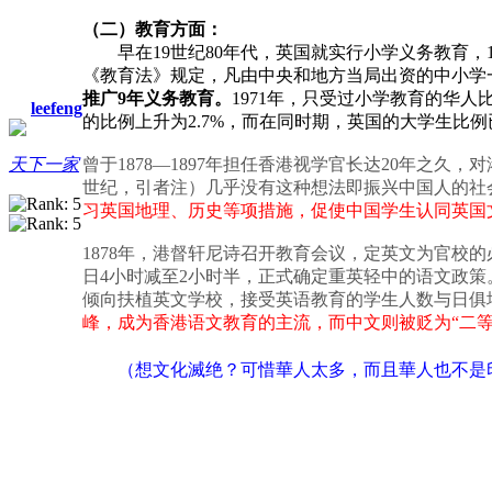
（二）教育方面：
早在19世纪80年代，英国就实行小学义务教育，19
《教育法》规定，凡由中央和地方当局出资的中小学
推广9年义务教育。
1971年，只受过小学教育的华人比
leefeng
的比例上升为2.7%，而在同时期，英国的大学生比例
曾于1878—1897年担任香港视学官长达20年之久
天下一家
世纪，引者注）几乎没有这种想法即振兴中国人的社
习英国地理、历史等项措施，促使中国学生认同英国文
1878年，港督轩尼诗召开教育会议，定英文为官校
日4小时减至2小时半，正式确定重英轻中的语文政
倾向扶植英文学校，接受英语教育的学生人数与日俱
峰，成为香港语文教育的主流，而中文则被贬为“二等
（想
文化
滅
绝？可惜華人太多，而且
也不是
華人