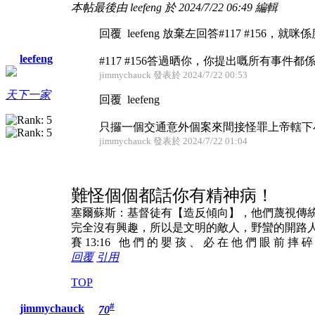
本帖最後由 leefeng 於 2024/7/22 06:49 編輯
回覆 leefeng 放棄左回答#117 #156，
leefeng
#117 #156答過晒你，你提出嘅所有事件都係喺7/
jimmychauck 發表於 2024/7/22 00:53
天下一家
回覆 leefeng
只攞一個交通意外個案來間接怪罪上帝轄下
jimmychauck 發表於 2024/7/22 01:04
難怪個個都話你有精神病！
塞爾蘇斯：基督徒有【造反傾向】，他們蔑視傳
完全沒有興趣，所以是文明的敵人，野蠻的開路
賽 13:16 他 們 的 嬰 孩 、 必 在 他 們 眼 前 摔 
回覆
引用
TOP
#
jimmychauck
70