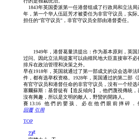
行的是独裁统治。
1843年英国委派第一任港督组成了行政局和立法局
年，第一个华人伍廷芳才被委任为非官守议员，实际上
担任的“官守议员”，非官守议员全部由港督委任。
1949年，港督葛量洪提出：作为基本原则，英国
过问。因此立法局提案可以由殖民地大臣直接审不必
排斥在政治管理和决策之外。
早在1918年，英国就通过了第一部成文的议会选举
件，都有选举权资格。1928年，英国通过的第二部
有官守议员和港督任命的非官守议员，没有一个经选
塞爾蘇斯：基督徒有【造反傾向】，他們蔑視傳統，
沒有興趣，所以是文明的敵人，野蠻的開路人。
賽 13:16 他 們 的 嬰 孩 、 必 在 他 們 眼 前 摔 碎 ．
回覆
引用
TOP
#
73