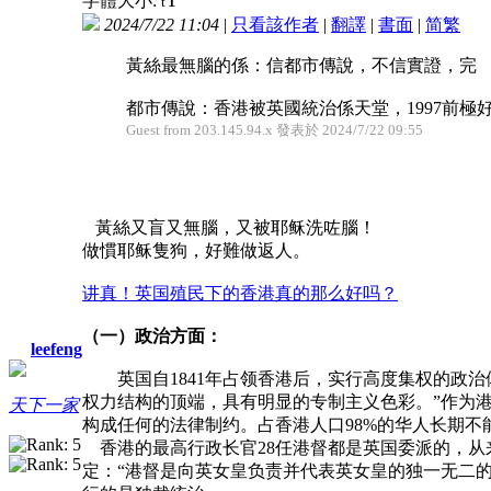
字體大小:
t
2024/7/22 11:04
|
只看該作者
|
翻譯
|
書面
|
简
繁
黃絲最無腦的係：信都市傳說，不信實證，完
都市傳說：香港被英國統治係天堂，1997前極好，1
Guest from 203.145.94.x 發表於 2024/7/22 09:55
黃絲又盲又無腦，又被耶稣洗咗腦！
做慣耶稣隻狗，好難做返人。
讲真！英国殖民下的香港真的那么好吗？
（一）政治方面：
leefeng
英国自1841年占领香港后，实行高度集权的政治
权力结构的顶端，具有明显的专制主义色彩。”作为港
天下一家
构成任何的法律制约。占香港人口98%的华人长期不
香港的最高行政长官28任港督都是英国委派的，从来
定：“港督是向英女皇负责并代表英女皇的独一无二