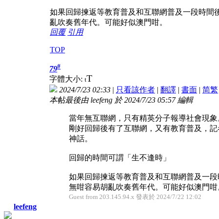
如果回歸揀返等教育普及和互聯網普及一段時間後，又
亂吹奏舊年代。可能好似澳門咁。
回覆
引用
TOP
#
79
T
字體大小:
t
2024/7/23 02:33
|
只看該作者
|
翻譯
|
書面
|
简
繁
本帖最後由 leefeng 於 2024/7/23 05:57 編輯
當年無互聯網，只有精英分子報導社會現象
剛好回歸後有了互聯網，又有教育普及，記
神話。
回歸的時間可謂「生不逢時」
如果回歸揀返等教育普及和互聯網普及一段時間後
無咁容易胡亂吹奏舊年代。可能好似澳門咁
Guest from 203.145.94.x 發表於 2024/7/22 12:02
leefeng