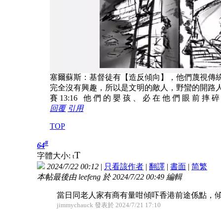
塞爾蘇斯：基督徒有【造反傾向】，他們蔑視傳
完全沒有興趣，所以是文明的敵人，野蠻的開路
賽 13:16 他 們 的 嬰 孩 、 必 在 他 們 眼 前 摔 
回覆
引用
TOP
#
64
T
字體大小:
t
2024/7/22 00:12
|
只看該作者
|
翻譯
|
書面
|
简
繁
本帖最後由 leefeng 於 2024/7/22 00:49 編輯
當日同老人家有商有量咁傾吓香港前途係點，
jimmychauck 發表於 2024/7/21 17:10