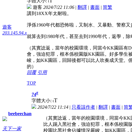
T
字體大小:
t
遊客
2024/7/22 11:06
|
翻譯
|
書面
|
简
繁
講到18XX年太耐啦。
淨係1960年代都恐怖啦，又制水、又暴動、警察
遊客
203.145.94.x
就算去到1980年代，甚至去到1990年代，返學，
（其實諗返，當年的校園環境，同當今KK園區有
會，強迫犯罪，根本係校園版KK園區。好多學生
峻，如KK園區，回歸後都可以比人吹奏成天堂。係的
的）
回覆
引用
TOP
#
74
T
字體大小:
t
2024/7/22 11:14
|
只看該作者
|
翻譯
|
書面
|
简
beebeechan
（其實諗返，當年的校園環境，同當今KK
比人踢入黑社會，強迫犯罪，根本係校園版
天下一家
校園比黑社會佔據情況嚴峻，如KK園區，回