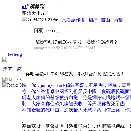
#
61
跳轉到
»
T
字體大小:
t
2024/7/21 23:56
|
只看該作者
|
翻譯
|
書面
|
简
繁
回覆 leefeng
唔識答#117 #156收皮啦，癈噏乜Q野啫？
jimmychauck 發表於 2024/7/21 23:42
leefeng
天下一家
你咁喜歡#117 #156答案，我係唔介意貼完又貼！
嗱，你，jimmychauck係錯字畜，死曱甴，黑
㽼，你在香港黐中國福利但又反中國，食碗底反碗面
呃老人家錢的基督教拆白黨，你是爛仔流氓地踎一督
恥，大家會睇住你怎樣被天收，等天收你隻死曱甴！
不知羞耻的死曱甴，次次拾人牙慧？我叫你上路，你
.
塞爾蘇斯：基督徒有【造反傾向】，他們蔑視傳統，