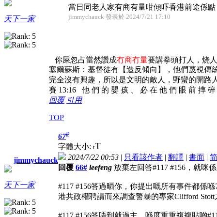
當日同老人家有商有量咁傾吓香港前途係點
jimmychauck 發表於 2024/7/21 17:10
天下一家
你屎忽占當然讚成
冇商冇量
要講拳頭打人，烧
塞爾蘇斯：基督徒有【造反傾向】，他們蔑視傳
完全沒有興趣，所以是文明的敵人，野蠻的開路
賽 13:16 他 們 的 嬰 孩 、 必 在 他 們 眼 前 摔 
回覆
引用
TOP
#
67
T
字體大小:
t
2024/7/22 00:53
|
只看該作者
|
翻譯
|
書面
|
jimmychauck
回覆
66#
leefeng
放棄左回答#117 #156，就
天下一家
#117 #156答過晒你，你提出嘅所有事件都
港共政權聘請而來調查警暴的專家Clifford Stot
#117 #156答唔到就過主，喺度重重複複貼啲