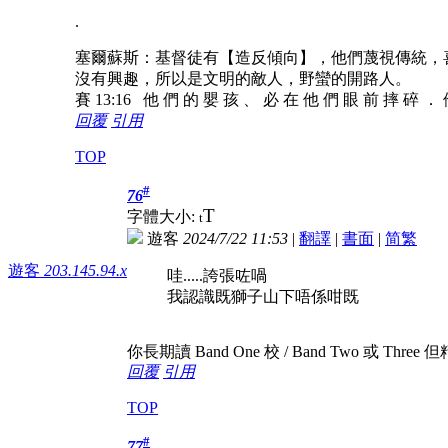
.
塞爾蘇斯：基督徒有【造反傾向】，他們蔑視傳統，
沒有興趣，所以是文明的敵人，野蠻的開路人。
賽 13:16 他 們 的 嬰 孩 、 必 在 他 們 眼 前 摔 碎 ．
回覆
引用
TOP
#
76
T
字體大小:
t
遊客
2024/7/22 11:53
|
翻譯
|
書面
|
简
繁
遊客
203.145.94.x
哇.....誇張咗喎
我認識既獅子山下唔係咁既
你長期讀 Band One 校 / Band Two 或 Three
回覆
引用
TOP
#
77