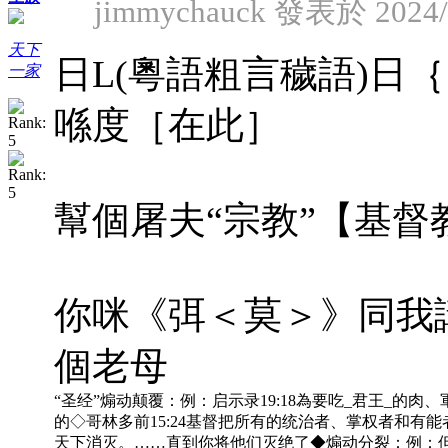
jimmychauck 發表於 2024/9
天下
日L(粵語粗言穢語)日
一家
喺度［在此］
幫個屠夫“宗教”【基督
你咪《弭＜莫＞》同我講你
個老母
“圣经”煽动颠覆：例：启示录19:18為要吃_君王_的肉、軍
的◇哥林多前15:24基督把所有的统治者、掌权者和有能
天下消灭。……直到你将他们灭绝了◆煽动分裂：例：但