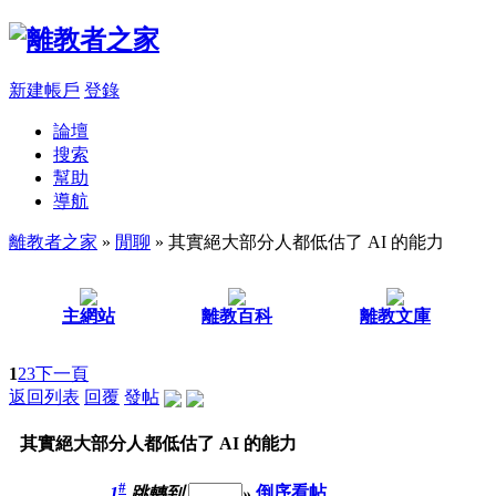
新建帳戶
登錄
論壇
搜索
幫助
導航
離教者之家
»
閒聊
» 其實絕大部分人都低估了 AI 的能力
主網站
離教百科
離教文庫
1
2
3
下一頁
返回列表
回覆
發帖
其實絕大部分人都低估了 AI 的能力
#
1
跳轉到
»
倒序看帖