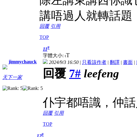
講唔過人就轉話題
回覆
引用
TOP
#
11
T
字體大小:
t
jimmychauck
2024/9/3 16:50
|
只看該作者
|
翻譯
|
書面
|
回覆
7#
leefeng
天下一家
仆宇都唔識，仲話
回覆
引用
TOP
#
12