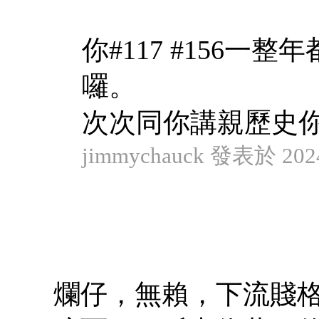
你#117 #156
囉。
次次同你講親歷史你都
jimmychauck 發表於 2024
爛仔，無賴，下流賤