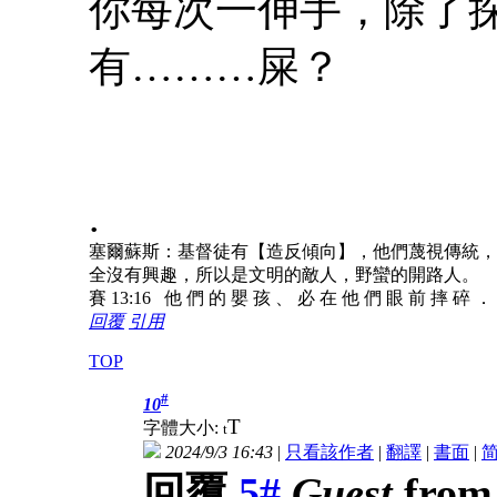
你每次一伸手，除了
有………屎？
.
塞爾蘇斯：基督徒有【造反傾向】，他們蔑視傳統，
全沒有興趣，所以是文明的敵人，野蠻的開路人。
賽 13:16 他 們 的 嬰 孩 、 必 在 他 們 眼 前 摔 碎 ．
回覆
引用
TOP
#
10
T
字體大小:
t
2024/9/3 16:43
|
只看該作者
|
翻譯
|
書面
|
回覆
5#
Guest
from 