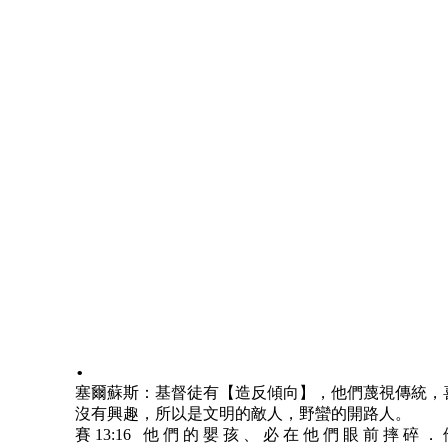
.
塞爾蘇斯：基督徒有【造反傾向】，他們蔑視傳統，
沒有興趣，所以是文明的敵人，野蠻的開路人。
賽 13:16 他 們 的 嬰 孩 、 必 在 他 們 眼 前 摔 碎 ．