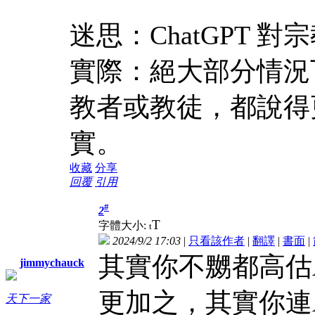
迷思：ChatGPT 
實際：絕大部分情況
教者或教徒，都說得
實。
收藏
分享
回覆
引用
#
2
T
字體大小:
t
2024/9/2 17:03
|
只看該作者
|
翻譯
|
書面
|
其實你不嬲都高估
jimmychauck
更加之，其實你連
天下一家