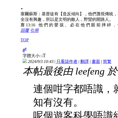
.
塞爾蘇斯：基督徒有【造反傾向】，他們蔑視傳統，
全沒有興趣，所以是文明的敵人，野蠻的開路人。
賽 13:16 他 們 的 嬰 孩 、 必 在 他 們 眼 前 摔 碎 ．
回覆
引用
TOP
#
8
T
字體大小:
t
2024/9/3 10:43
|
只看該作者
|
翻譯
|
書面
|
简
繁
本帖最後由 leefeng 於 2
連個咁字都唔識，
知有沒有。
呢個遊客科學唔識