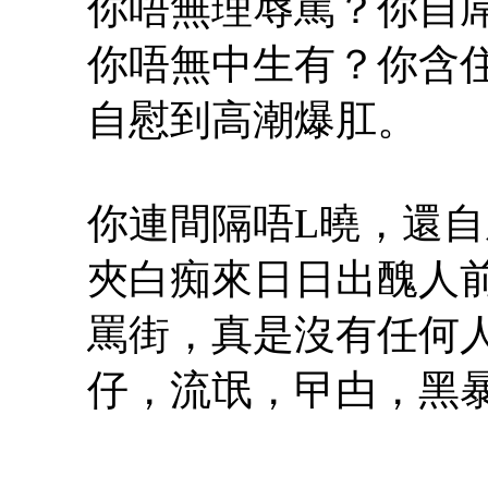
你唔無理辱罵？你自屌
你唔無中生有？你含住
自慰到高潮爆肛。
你連間隔唔L曉，還
夾白痴來日日出醜人
罵街，真是沒有任何
仔，流氓，曱甴，黑