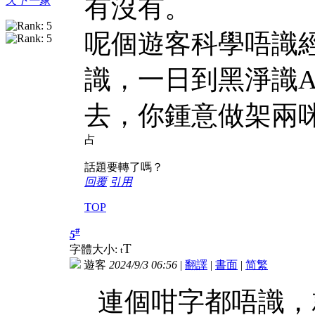
有沒有。
天下一家
呢個遊客科學唔識
識，一日到黑淨識A
去，你鍾意做架兩
占
話題要轉了嗎？
回覆
引用
TOP
#
5
T
字體大小:
t
遊客
2024/9/3 06:56
|
翻譯
|
書面
|
简
繁
連個咁字都唔識，