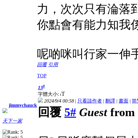
力，次次只有淪落
你點會有能力知我
呢啲咪叫行家一伸
回覆
引用
TOP
#
13
T
字體大小:
t
2024/9/4 00:58
|
只看該作者
|
翻譯
|
書面
|
简
jimmychauck
回覆
5#
Guest
from 
天下一家