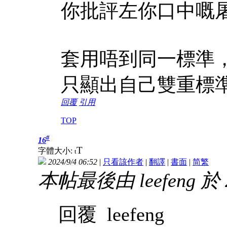
你批評左你口中嘅
套用唔到同一標準
只顯出自己雙重標
回覆
引用
TOP
#
16
T
字體大小:
t
2024/9/4 06:52
|
只看該作者
|
翻譯
|
書面
|
简
繁
本帖最後由 leefeng 於 2
回覆 leefeng