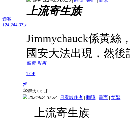
遊客
2024/9/3 06:58
|
翻譯
|
書面
|
简
繁
上流寄生族
遊客
124.244.37.x
Jimmychauck
國安大法出現，然後
回覆
引用
TOP
#
7
T
字體大小:
t
2024/9/3 10:28
|
只看該作者
|
翻譯
|
書面
|
简
繁
上流寄生族