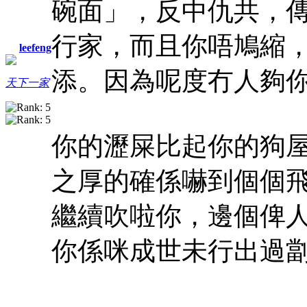
碗面」，反中仇共，
行家，而且你唔鳩縮
leefeng
添。
因為呢度冇人夠
天下一家
你的瀝屎比起你的狗
之厚的確係嚇到個個
繼續吹啦你，邊個俾
你係咪成世未行出過