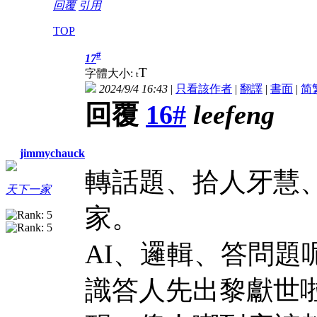
回覆
引用
TOP
#
17
T
字體大小:
t
2024/9/4 16:43
|
只看該作者
|
翻譯
|
書面
|
简
回覆
16#
leefeng
jimmychauck
轉話題、拾人牙慧
天下一家
家。
AI、邏輯、答問題
識答人先出黎獻世