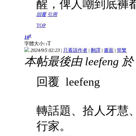
醒，俾人嘲到底褲
回覆
引用
TOP
#
18
T
字體大小:
t
2024/9/5 02:23
|
只看該作者
|
翻譯
|
書面
|
简
繁
本帖最後由 leefeng 於 2
回覆 leefeng
轉話題、拾人牙慧
行家。