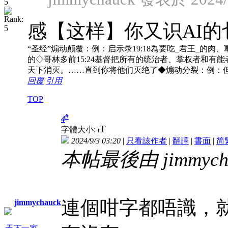
感【这样】你又识AI的
“圣经”煽动颠覆：例：启示录19:18為要吃_君王_的肉、軍
的◇哥林多前15:24基督把所有的统治者、掌权者和有能
天下消灭。……直到你将他们灭绝了◆煽动分裂：例：但
回覆
引用
TOP
#
4
T
字體大小:
t
2024/9/3 03:20
|
只看該作者
|
翻譯
|
書面
|
简
本帖最後由 jimmychau
連個咁字都唔識，
jimmychauck