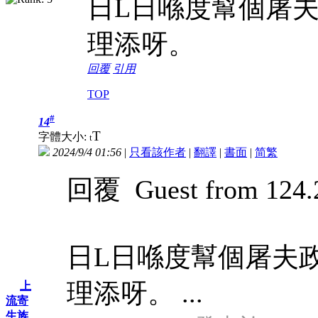
日L日喺度幫個屠
理添呀。
回覆
引用
TOP
#
14
T
字體大小:
t
2024/9/4 01:56
|
只看該作者
|
翻譯
|
書面
|
简
繁
回覆 Guest from 124.2
日L日喺度幫個屠夫
理添呀。 ...
上
流寄
生族