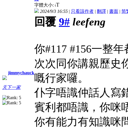
T
字體大小:
t
2024/9/3 16:55
|
只看該作者
|
翻譯
|
書面
|
简
回覆
9#
leefeng
你#117 #156
次次同你講親歷史
jimmychauck
嘅行家囉。
天下一家
仆字唔識仲話人寫
賓利都唔識，你咪
你有能力有知識咪