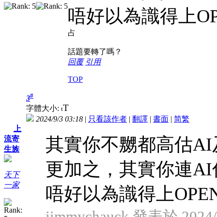
唔好以為識得上OP
占
話題要轉了嗎？
回覆
引用
TOP
#
3
T
字體大小:
t
2024/9/3 03:18
|
只看該作者
|
翻譯
|
書面
|
简
繁
上
其實你不嬲都高估A
流寄
生族
更加之，其實你連A
天下
一家
唔好以為識得上OPEN
jimmychauck 發表於 2024/9