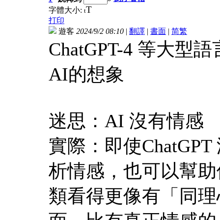
T
字體大小:
t
打印
遊客
2024/9/2 08:10
|
翻譯
|
書面
|
简
繁
ChatGPT-4 等
AI的想象
迷思：AI 沒有情感
實際：即使ChatG
析情感，也可以幫助
類看得更像有「同理