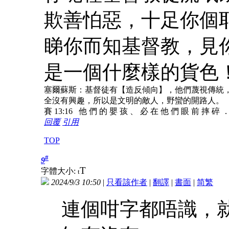
欺善怕惡，十足你個
睇你而知基督教，見
是一個什麼樣的貨色
塞爾蘇斯：基督徒有【造反傾向】，他們蔑視傳統
全沒有興趣，所以是文明的敵人，野蠻的開路人。
賽 13:16 他 們 的 嬰 孩 、 必 在 他 們 眼 前 摔 碎 
回覆
引用
TOP
#
9
T
字體大小:
t
2024/9/3 10:50
|
只看該作者
|
翻譯
|
書面
|
简
繁
連個咁字都唔識，