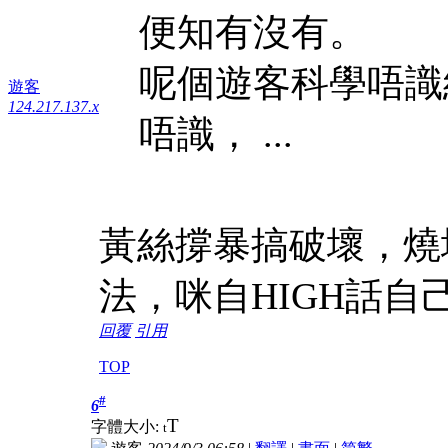
便知有沒有。
呢個遊客科學唔識
遊客
124.217.137.x
唔識， ...
黃絲撐暴搞破壞，燒
法，咪自HIGH話自
回覆
引用
TOP
#
6
T
字體大小:
t