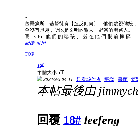
.
塞爾蘇斯：基督徒有【造反傾向】，他們蔑視傳統，
全沒有興趣，所以是文明的敵人，野蠻的開路人。
賽 13:16 他 們 的 嬰 孩 、 必 在 他 們 眼 前 摔 碎 ．
回覆
引用
TOP
#
19
T
字體大小:
t
2024/9/5 04:11
|
只看該作者
|
翻譯
|
書面
|
简
本帖最後由 jimmychau
回覆
18#
leefeng