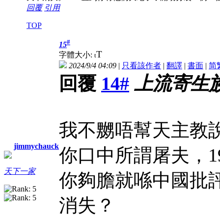
回覆
引用
TOP
#
15
T
字體大小:
t
2024/9/4 04:09
|
只看該作者
|
翻譯
|
書面
|
简
回覆
14#
上流寄生
我不嬲唔幫天主教
jimmychauck
你口中所謂屠夫，1
天下一家
你夠膽就喺中國批
消失？