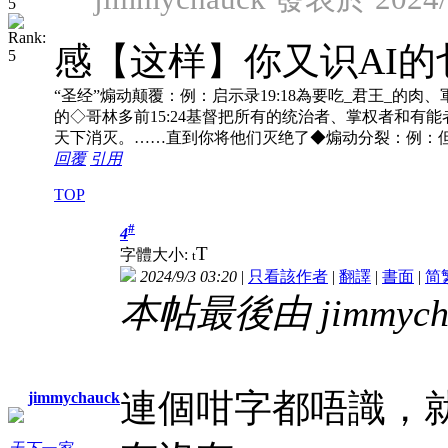
感【这样】你又识AI的
“圣经”煽动颠覆：例：启示录19:18為要吃_君王_的肉、軍
的◇哥林多前15:24基督把所有的统治者、掌权者和有能
天下消灭。……直到你将他们灭绝了◆煽动分裂：例：但
回覆
引用
TOP
#
4
T
字體大小:
t
2024/9/3 03:20
|
只看該作者
|
翻譯
|
書面
|
简
本帖最後由 jimmychau
連個咁字都唔識，
jimmychauck