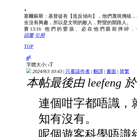
.
塞爾蘇斯：基督徒有【造反傾向】，他們蔑視傳統，
全沒有興趣，所以是文明的敵人，野蠻的開路人。
賽 13:16 他 們 的 嬰 孩 、 必 在 他 們 眼 前 摔 碎 ．
回覆
引用
TOP
#
8
T
字體大小:
t
2024/9/3 10:43
|
只看該作者
|
翻譯
|
書面
|
简
繁
本帖最後由 leefeng 於 2
連個咁字都唔識，
知有沒有。
呢個遊客科學唔識