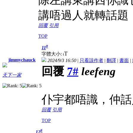
講唔過人就轉話題
回覆
引用
TOP
#
11
T
字體大小:
t
jimmychauck
2024/9/3 16:50
|
只看該作者
|
翻譯
|
書面
|
回覆
7#
leefeng
天下一家
仆宇都唔識，仲話
回覆
引用
TOP
#
12