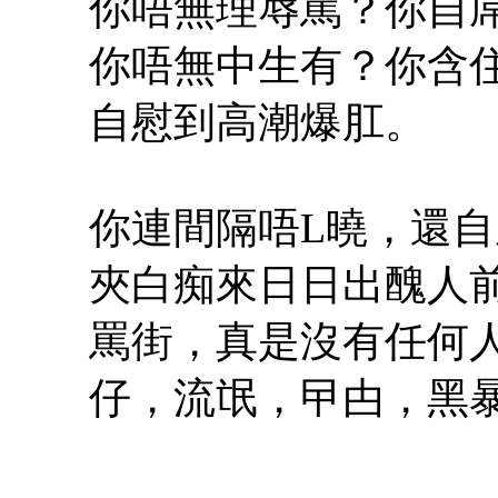
你唔無理辱罵？你自屌
你唔無中生有？你含住
自慰到高潮爆肛。
你連間隔唔L曉，還
夾白痴來日日出醜人
罵街，真是沒有任何
仔，流氓，曱甴，黑