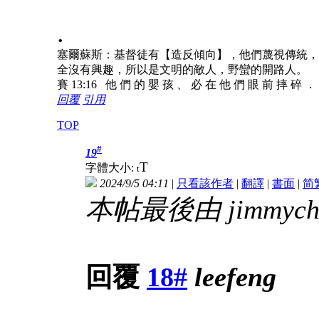
.
塞爾蘇斯：基督徒有【造反傾向】，他們蔑視傳統，
全沒有興趣，所以是文明的敵人，野蠻的開路人。
賽 13:16 他 們 的 嬰 孩 、 必 在 他 們 眼 前 摔 碎 ．
回覆
引用
TOP
#
19
T
字體大小:
t
2024/9/5 04:11
|
只看該作者
|
翻譯
|
書面
|
简
本帖最後由 jimmychau
回覆
18#
leefeng