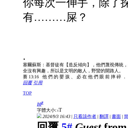
你每次一伸手，除了
有………屎？
.
塞爾蘇斯：基督徒有【造反傾向】，他們蔑視傳統，
全沒有興趣，所以是文明的敵人，野蠻的開路人。
賽 13:16 他 們 的 嬰 孩 、 必 在 他 們 眼 前 摔 碎 ．
回覆
引用
TOP
#
10
T
字體大小:
t
2024/9/3 16:43
|
只看該作者
|
翻譯
|
書面
|
回覆
5#
Guest
from 