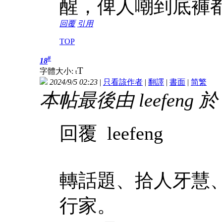
醒，俾人嘲到底褲
回覆
引用
TOP
#
18
T
字體大小:
t
2024/9/5 02:23
|
只看該作者
|
翻譯
|
書面
|
简
繁
本帖最後由 leefeng 於 2
回覆 leefeng
轉話題、拾人牙慧
行家。