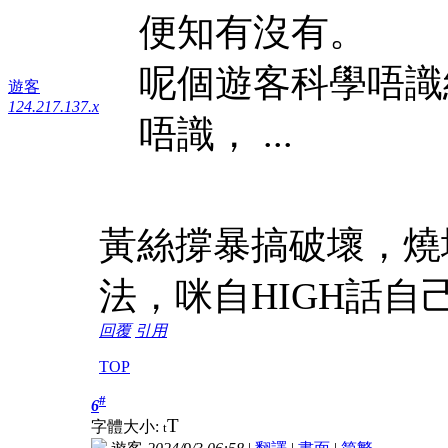
便知有沒有。
呢個遊客科學唔識
遊客
124.217.137.x
唔識， ...
黃絲撐暴搞破壞，燒
法，咪自HIGH話自
回覆
引用
TOP
#
6
T
字體大小:
t