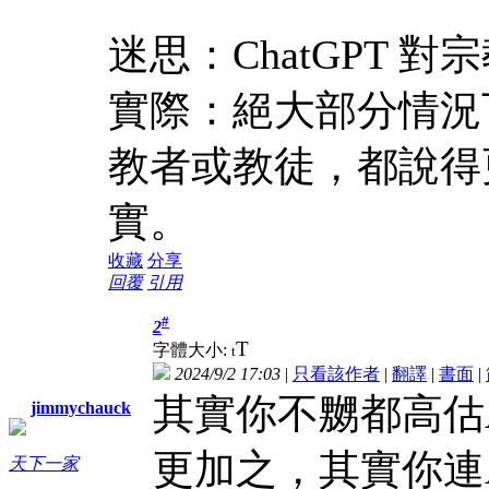
迷思：ChatGPT 
實際：絕大部分情況
教者或教徒，都說得
實。
收藏
分享
回覆
引用
#
2
T
字體大小:
t
2024/9/2 17:03
|
只看該作者
|
翻譯
|
書面
|
其實你不嬲都高估
jimmychauck
更加之，其實你連
天下一家