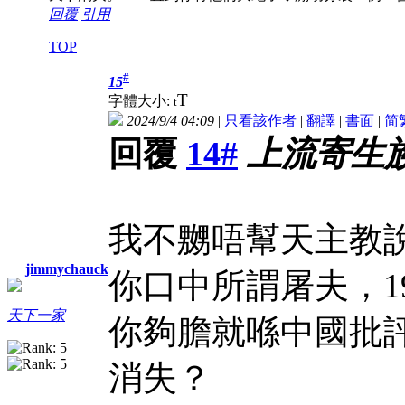
回覆
引用
TOP
#
15
T
字體大小:
t
2024/9/4 04:09
|
只看該作者
|
翻譯
|
書面
|
简
回覆
14#
上流寄生
我不嬲唔幫天主教
jimmychauck
你口中所謂屠夫，1
天下一家
你夠膽就喺中國批
消失？