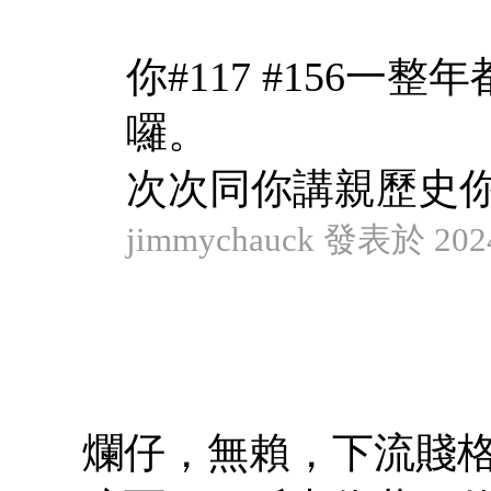
你#117 #156
囉。
次次同你講親歷史你都
jimmychauck 發表於 2024
爛仔，無賴，下流賤