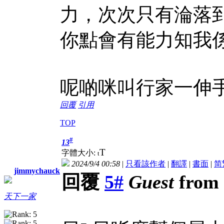
力，次次只有淪落
你點會有能力知我
呢啲咪叫行家一伸
回覆
引用
TOP
#
13
T
字體大小:
t
2024/9/4 00:58
|
只看該作者
|
翻譯
|
書面
|
简
jimmychauck
回覆
5#
Guest
from 
天下一家