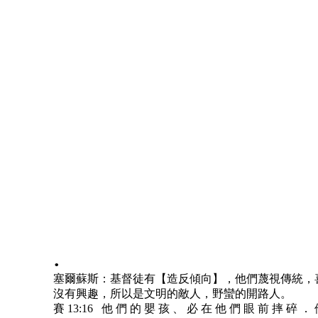
.
塞爾蘇斯：基督徒有【造反傾向】，他們蔑視傳統，
沒有興趣，所以是文明的敵人，野蠻的開路人。
賽 13:16 他 們 的 嬰 孩 、 必 在 他 們 眼 前 摔 碎 ．