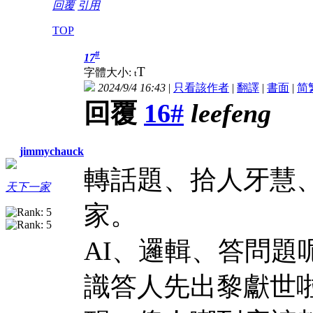
回覆
引用
TOP
#
17
T
字體大小:
t
2024/9/4 16:43
|
只看該作者
|
翻譯
|
書面
|
简
回覆
16#
leefeng
jimmychauck
轉話題、拾人牙慧
天下一家
家。
AI、邏輯、答問題
識答人先出黎獻世