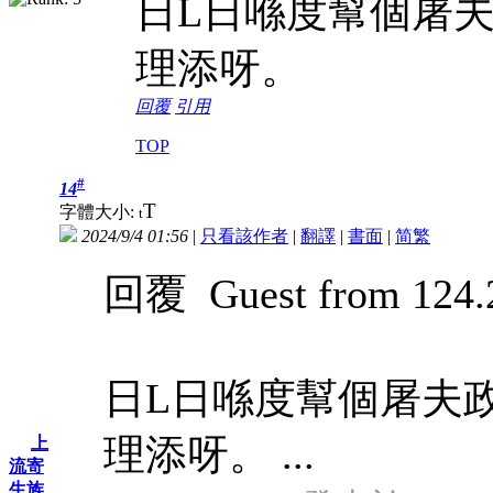
日L日喺度幫個屠
理添呀。
回覆
引用
TOP
#
14
T
字體大小:
t
2024/9/4 01:56
|
只看該作者
|
翻譯
|
書面
|
简
繁
回覆 Guest from 124.2
日L日喺度幫個屠夫
理添呀。 ...
上
流寄
生族