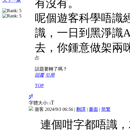
有沒有。
天下一家
呢個遊客科學唔識
識，一日到黑淨識A
去，你鍾意做架兩
占
話題要轉了嗎？
回覆
引用
TOP
#
5
T
字體大小:
t
遊客
2024/9/3 06:56
|
翻譯
|
書面
|
简
繁
連個咁字都唔識，