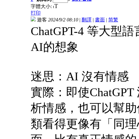
T
字體大小:
t
打印
遊客
2024/9/2 08:10
|
翻譯
|
書面
|
简
繁
ChatGPT-4 等
AI的想象
迷思：AI 沒有情感
實際：即使ChatG
析情感，也可以幫助
類看得更像有「同理