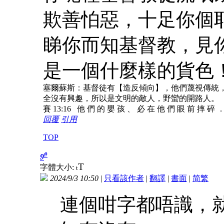
欺善怕惡，十足你個
睇你而知基督教，見
是一個什麼樣的貨色
塞爾蘇斯：基督徒有【造反傾向】，他們蔑視傳統
全沒有興趣，所以是文明的敵人，野蠻的開路人。
賽 13:16 他 們 的 嬰 孩 、 必 在 他 們 眼 前 摔 碎 
回覆
引用
TOP
#
9
T
字體大小:
t
2024/9/3 10:50
|
只看該作者
|
翻譯
|
書面
|
简
繁
連個咁字都唔識，