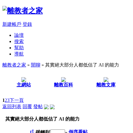
新建帳戶
登錄
論壇
搜索
幫助
導航
離教者之家
»
閒聊
» 其實絕大部分人都低估了 AI 的能力
主網站
離教百科
離教文庫
1
2
3
下一頁
返回列表
回覆
發帖
其實絕大部分人都低估了 AI 的能力
#
1
跳轉到
»
倒序看帖