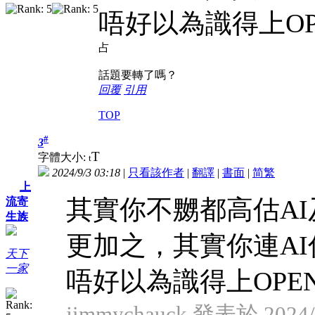
唔好以為識得上OP
占
話題要轉了嗎？
回覆
引用
TOP
#
3
T
字體大小:
t
2024/9/3 03:18
|
只看該作者
|
翻譯
|
書面
|
简
繁
上
其實你不嬲都高估A
流寄
生族
更加之，其實你連A
天下
一家
唔好以為識得上OPEN
jimmychauck 發表於 2024/9