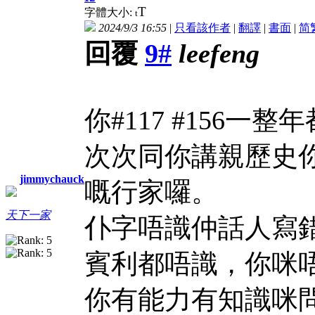
T
字體大小:
t
2024/9/3 16:55
|
只看該作者
|
翻譯
|
書面
|
简
回覆
9#
leefeng
你#117 #156
次次同你講親歷史
jimmychauck
嘅行家囉。
天下一家
仆字唔識仲話人寫
賓利都唔識，你咪
你有能力有知識咪