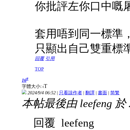
你批評左你口中嘅
套用唔到同一標準
只顯出自己雙重標
回覆
引用
TOP
#
16
T
字體大小:
t
2024/9/4 06:52
|
只看該作者
|
翻譯
|
書面
|
简
繁
本帖最後由 leefeng 於 2
回覆 leefeng