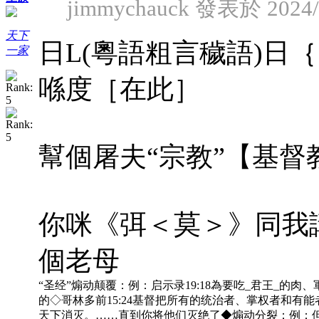
jimmychauck 發表於 2024/9
天下
日L(粵語粗言穢語)日
一家
喺度［在此］
幫個屠夫“宗教”【基督
你咪《弭＜莫＞》同我講你
個老母
“圣经”煽动颠覆：例：启示录19:18為要吃_君王_的肉、軍
的◇哥林多前15:24基督把所有的统治者、掌权者和有能
天下消灭。……直到你将他们灭绝了◆煽动分裂：例：但