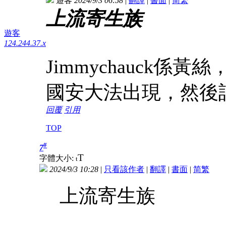
遊客
2024/9/3 06:58
|
翻譯
|
書面
|
简
繁
上流寄生族
遊客
124.244.37.x
Jimmychauck
國安大法出現，然後
回覆
引用
TOP
#
7
T
字體大小:
t
2024/9/3 10:28
|
只看該作者
|
翻譯
|
書面
|
简
繁
上流寄生族