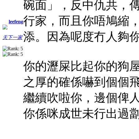
碗面」，反中仇共，
行家，而且你唔鳩縮
leefeng
添。
因為呢度冇人夠
天下一家
你的瀝屎比起你的狗
之厚的確係嚇到個個
繼續吹啦你，邊個俾
你係咪成世未行出過