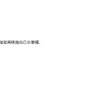
做架兩咪拋自己出黎囉。