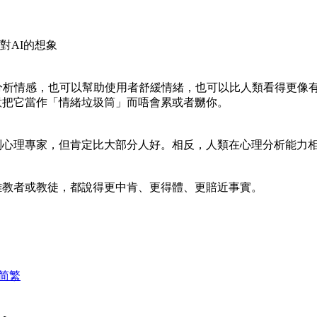
類對AI的想象
以有效分析情感，也可以幫助使用者舒緩情緒，也可以比人類看得更
意把它當作「情緒垃圾筒」而唔會累或者嬲你。
判心理專家，但肯定比大部分人好。相反，人類在心理分析能力
離教者或教徒，都說得更中肯、更得體、更賠近事實。
简
繁