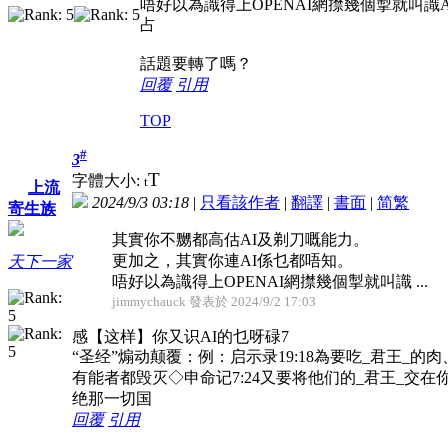
唔好以為識得上OPENAI網㩒幾個掣就叫識A
占
話題要轉了嗎？
回覆
引用
TOP
#
3
T
字體大小:
t
上流
2024/9/3 03:18
|
只看該作者
|
翻譯
|
書面
|
简
繁
寄生族
其實你不嬲都高估AI及剃刀嘅能力。
更加之，其實你連AI係乜都唔知。
天下一家
唔好以為識得上OPENAI網㩒幾個掣就叫識 ...
jimmychauck 發表於 2024/9/2 17:03
感【这样】你又识AI的乜呀碌7
“圣经”煽动颠覆：例：启示录19:18為要吃_君王_的肉
有能者都毁灭◇申命记7:24又要将他们的_君王_交
绝那一切国
回覆
引用