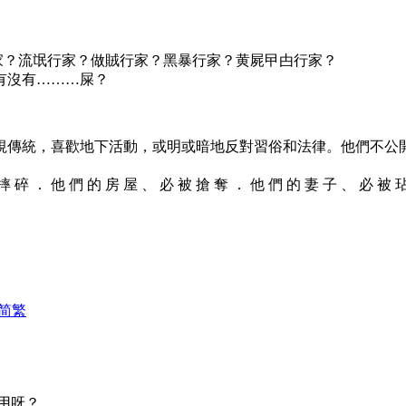
家？流氓行家？做賊行家？黑暴行家？黄屍曱甴行家？
有沒有………屎？
視傳統，喜歡地下活動，或明或暗地反對習俗和法律。他們不公
 摔 碎 ． 他 們 的 房 屋 、 必 被 搶 奪 ． 他 們 的 妻 子 、 必 被 
简
繁
用呀？