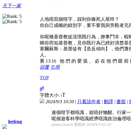
天下一家
人地唔寫個咁字，踩到你條死人尾咩？
你自己成噸的錯別字，要不要我與旁觀者兄
你呢種基督教徒流氓既行為，撩事鬥非，蝦
睇你而知基督教，見你既行為已經好清楚基
塞爾蘇斯：基督徒有【造反傾向】，他們蔑
人。
賽 13:16 他 們 的 嬰 孩 、 必 在 他 們 眼 前
回覆
引用
TOP
#
9
T
字體大小:
t
2024/9/3 10:50
|
只看該作者
|
翻譯
|
書面
|
連個咁字都唔識，就唔好懶醒。行家一
呢個遊客科學唔識經濟唔識政治倫理唔識邏
leefeng
jimmychauck 發表於 2024/9/3 03:20