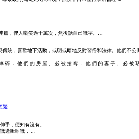
次錯字連篇，俾人嘲笑過千萬次，然後話自己識字。…
視傳統，喜歡地下活動，或明或暗地反對習俗和法律。他們不公
 摔 碎 ． 他 們 的 房 屋 、 必 被 搶 奪 ． 他 們 的 妻 子 、 必 被 
简
繁
伸手，便知有沒有。
輯唔識， ...