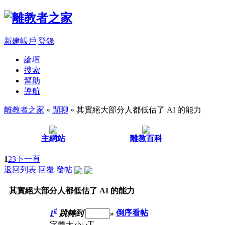
新建帳戶
登錄
論壇
搜索
幫助
導航
離教者之家
»
閒聊
» 其實絕大部分人都低估了 AI 的能力
主網站
離教百科
1
2
3
下一頁
返回列表
回覆
發帖
其實絕大部分人都低估了 AI 的能力
#
1
跳轉到
»
倒序看帖
T
字體大小: