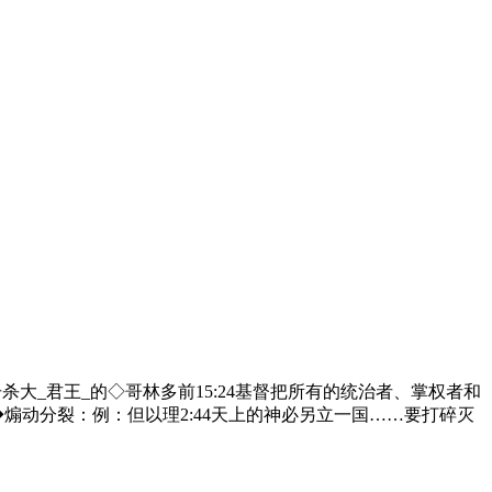
那击杀大_君王_的◇哥林多前15:24基督把所有的统治者、掌权者和
煽动分裂：例：但以理2:44天上的神必另立一国……要打碎灭