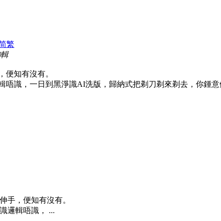
简
繁
編輯
，便知有沒有。
輯唔識，一日到黑淨識AI洗版，歸納式把剃刀剃來剃去，你鍾意
伸手，便知有沒有。
輯唔識， ...