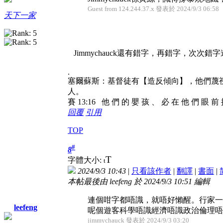
Guest from 124.244.37.x 發表於 2024/9/3 06:58
天下一家
Jimmychauck還有錯字，再錯字，次
.
塞爾蘇斯：基督徒有【造反傾向】，他們蔑
人。
賽 13:16 他 們 的 嬰 孩 、 必 在 他 們 眼 前
回覆
引用
TOP
#
8
T
字體大小:
t
2024/9/3 10:43
|
只看該作者
|
翻譯
|
書面
|
本帖最後由 leefeng 於 2024/9/3 10:51 編輯
連個咁字都唔識，就唔好懶醒。行家一
leefeng
呢個遊客科學唔識經濟唔識政治倫理唔識邏
jimmychauck 發表於 2024/9/3 03:20