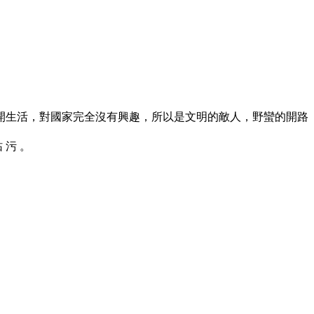
開生活，對國家完全沒有興趣，所以是文明的敵人，野蠻的開路
玷 污 。