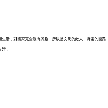
開生活，對國家完全沒有興趣，所以是文明的敵人，野蠻的開路
玷 污 。