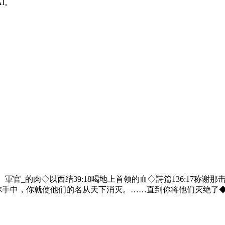
I。
、軍官_的肉◇以西结39:18喝地上首领的血◇詩篇136:17称谢
在你手中，你就使他们的名从天下消灭。……直到你将他们灭绝了◆