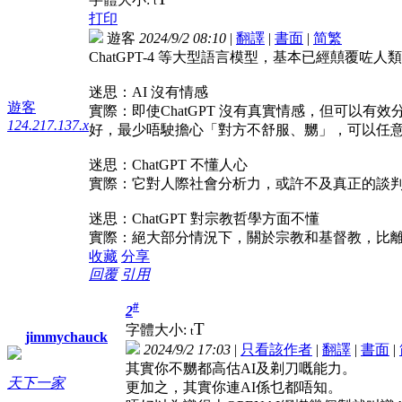
t
打印
遊客
2024/9/2 08:10
|
翻譯
|
書面
|
简
繁
ChatGPT-4 等大型語言模型，基本已經㒹覆咗人
迷思：AI 沒有情感
遊客
實際：即使ChatGPT 沒有真實情感，但可
124.217.137.x
好，最少唔駛擔心「對方不舒服、嬲」，可以任
迷思：ChatGPT 不懂人心
實際：它對人際社會分析力，或許不及真正的談
迷思：ChatGPT 對宗教哲學方面不懂
實際：絕大部分情況下，關於宗教和基督教，比
收藏
分享
回覆
引用
#
2
T
字體大小:
t
jimmychauck
2024/9/2 17:03
|
只看該作者
|
翻譯
|
書面
|
其實你不嬲都高估AI及剃刀嘅能力。
天下一家
更加之，其實你連AI係乜都唔知。