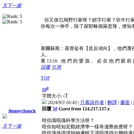
天下一家
你又係乜鳩野行家呀？
錯字行家？吹牛行
你每次一伸手，除了探耶稣個屎忽㝫，便知
.
塞爾蘇斯：基督徒有【造反傾向】，他們蔑
人。
賽 13:16 他 們 的 嬰 孩 、 必 在 他 們 眼 前
回覆
引用
TOP
#
10
T
字體大小:
t
2024/9/3 16:43
|
只看該作者
|
翻譯
|
書面
|
回覆
5#
Guest
from 124.217.137.x
jimmychauck
咁你識唔識科學方法呀？
天下一家
咁你知唔知宏觀經濟學一樣有邊際效應呀？
咁你淨係識講歸納邏輯又講唔講得出幾時適