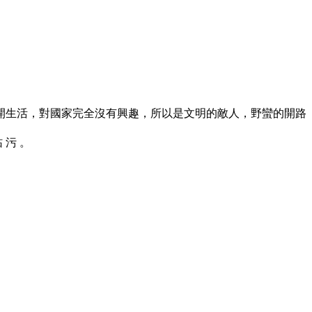
開生活，對國家完全沒有興趣，所以是文明的敵人，野蠻的開路
玷 污 。