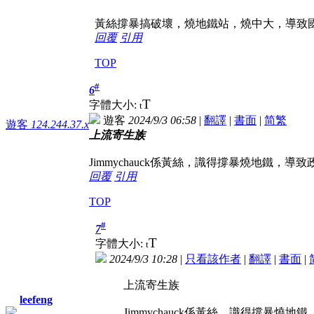
黃絲撐暴搞破壞，燒地鐵站，燒中大，導致國
回覆
引用
TOP
#
6
T
字體大小:
t
遊客
2024/9/3 06:58
|
翻譯
|
書面
|
简
繁
遊客
124.244.37.x
上流寄生族
Jimmychauck係黃絲，識得撐暴燒地鐵
回覆
引用
TOP
#
7
T
字體大小:
t
2024/9/3 10:28
|
只看該作者
|
翻譯
|
書面
|
上流寄生族
leefeng
Jimmychauck係黃絲，識得撐暴燒