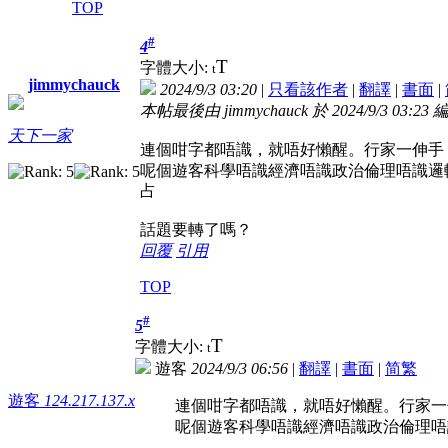
TOP
#
4
T
字體大小:
t
jimmychauck
2024/9/3 03:20
|
只看該作者
|
翻譯
|
書面
|
本帖最後由 jimmychauck 於 2024/9/3 03:23 
天下一家
連個咁字都唔識，就唔好懶醒。行家一伸手
呢個遊客科學唔識經濟唔識政治倫理唔識邏
占
話題要轉了嗎？
回覆
引用
TOP
#
5
T
字體大小:
t
遊客
2024/9/3 06:56
|
翻譯
|
書面
|
简
繁
遊客
124.217.137.x
連個咁字都唔識，就唔好懶醒。行家一
呢個遊客科學唔識經濟唔識政治倫理唔識邏