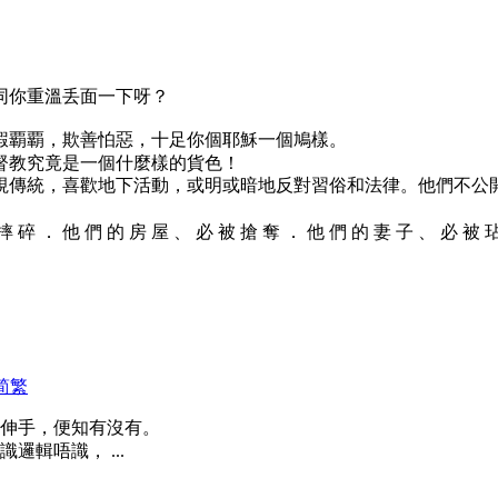
同你重溫丢面一下呀？
蝦覇覇，欺善怕惡，十足你個耶穌一個鳩樣。
督教究竟是一個什麼樣的貨色！
視傳統，喜歡地下活動，或明或暗地反對習俗和法律。他們不公
 摔 碎 ． 他 們 的 房 屋 、 必 被 搶 奪 ． 他 們 的 妻 子 、 必 被 
简
繁
伸手，便知有沒有。
輯唔識， ...