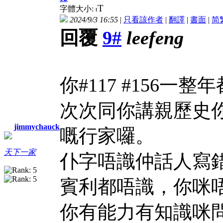
T
字體大小:
t
2024/9/3 16:55
|
只看該作者
|
翻譯
|
書面
|
简
回覆
9#
leefeng
你#117 #156
次次同你講親歷史
jimmychauck
嘅行家囉。
天下一家
仆字唔識仲話人寫
賓利都唔識，你咪
你有能力有知識咪