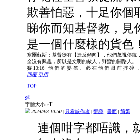
欺善怕惡，十足你個
睇你而知基督教，見
是一個什麼樣的貨色
塞爾蘇斯：基督徒有【造反傾向】，他們蔑視傳統
全沒有興趣，所以是文明的敵人，野蠻的開路人。
賽 13:16 他 們 的 嬰 孩 、 必 在 他 們 眼 前 摔 碎 
回覆
引用
TOP
#
9
T
字體大小:
t
2024/9/3 10:50
|
只看該作者
|
翻譯
|
書面
|
简
繁
連個咁字都唔識，