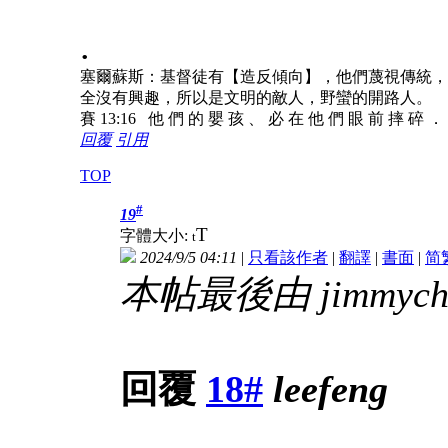
.
塞爾蘇斯：基督徒有【造反傾向】，他們蔑視傳統，
全沒有興趣，所以是文明的敵人，野蠻的開路人。
賽 13:16 他 們 的 嬰 孩 、 必 在 他 們 眼 前 摔 碎 ．
回覆
引用
TOP
#
19
T
字體大小:
t
2024/9/5 04:11
|
只看該作者
|
翻譯
|
書面
|
简
本帖最後由 jimmychau
回覆
18#
leefeng