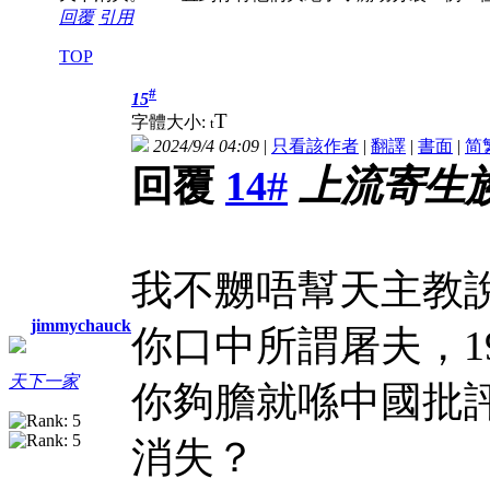
回覆
引用
TOP
#
15
T
字體大小:
t
2024/9/4 04:09
|
只看該作者
|
翻譯
|
書面
|
简
回覆
14#
上流寄生
我不嬲唔幫天主教
jimmychauck
你口中所謂屠夫，1
天下一家
你夠膽就喺中國批
消失？