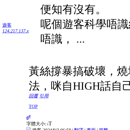
便知有沒有。
呢個遊客科學唔識
遊客
124.217.137.x
唔識， ...
黃絲撐暴搞破壞，燒
法，咪自HIGH話自
回覆
引用
TOP
#
6
T
字體大小:
t