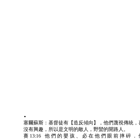
.
塞爾蘇斯：基督徒有【造反傾向】，他們蔑視傳統，
沒有興趣，所以是文明的敵人，野蠻的開路人。
賽 13:16 他 們 的 嬰 孩 、 必 在 他 們 眼 前 摔 碎 ．