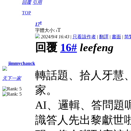
回覆
引用
TOP
#
17
T
字體大小:
t
2024/9/4 16:43
|
只看該作者
|
翻譯
|
書面
|
简
回覆
16#
leefeng
jimmychauck
轉話題、拾人牙慧
天下一家
家。
AI、邏輯、答問題
識答人先出黎獻世