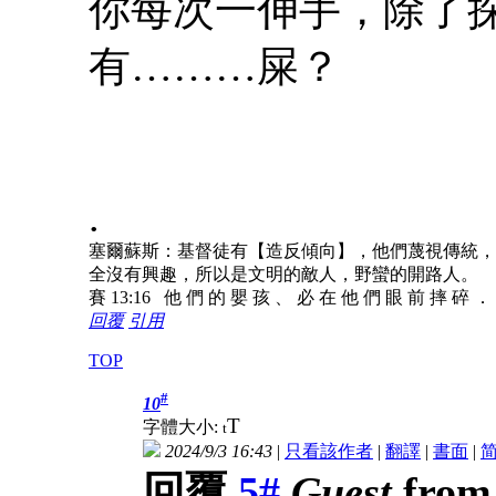
你每次一伸手，除了
有………屎？
.
塞爾蘇斯：基督徒有【造反傾向】，他們蔑視傳統，
全沒有興趣，所以是文明的敵人，野蠻的開路人。
賽 13:16 他 們 的 嬰 孩 、 必 在 他 們 眼 前 摔 碎 ．
回覆
引用
TOP
#
10
T
字體大小:
t
2024/9/3 16:43
|
只看該作者
|
翻譯
|
書面
|
回覆
5#
Guest
from 