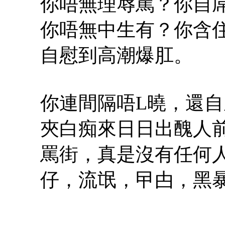
你唔無理辱罵？你自屌
你唔無中生有？你含住
自慰到高潮爆肛。
你連間隔唔L曉，還
夾白痴來日日出醜人
罵街，真是沒有任何
仔，流氓，曱甴，黑