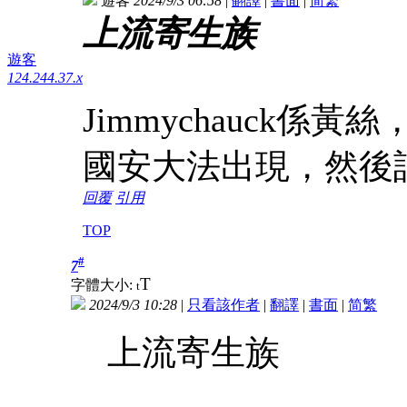
遊客
2024/9/3 06:58
|
翻譯
|
書面
|
简
繁
上流寄生族
遊客
124.244.37.x
Jimmychauck
國安大法出現，然後
回覆
引用
TOP
#
7
T
字體大小:
t
2024/9/3 10:28
|
只看該作者
|
翻譯
|
書面
|
简
繁
上流寄生族