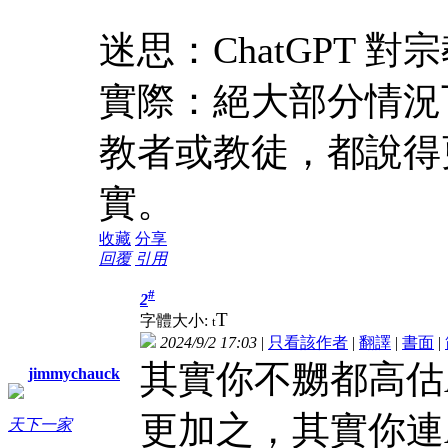
迷思：ChatGPT 
實際：絕大部分情況
教者或教徒，都說得
實。
收藏
分享
回覆
引用
#
2
T
字體大小:
t
2024/9/2 17:03
|
只看該作者
|
翻譯
|
書面
|
其實你不嬲都高估
jimmychauck
更加之，其實你連
天下一家