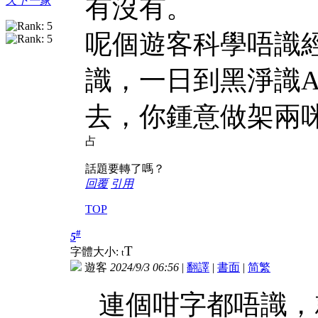
有沒有。
天下一家
呢個遊客科學唔識
識，一日到黑淨識A
去，你鍾意做架兩
占
話題要轉了嗎？
回覆
引用
TOP
#
5
T
字體大小:
t
遊客
2024/9/3 06:56
|
翻譯
|
書面
|
简
繁
連個咁字都唔識，