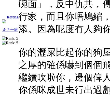
碗面」，反中仇共，
行家，而且你唔鳩縮
leefeng
添。
因為呢度冇人夠
天下一家
你的瀝屎比起你的狗
之厚的確係嚇到個個
繼續吹啦你，邊個俾
你係咪成世未行出過