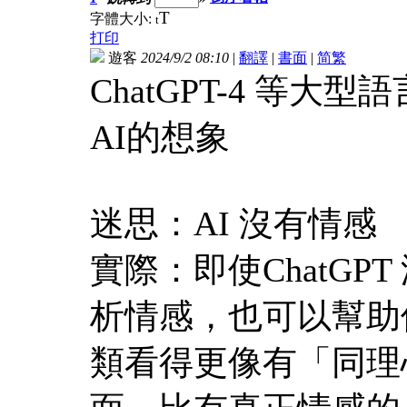
T
字體大小:
t
打印
遊客
2024/9/2 08:10
|
翻譯
|
書面
|
简
繁
ChatGPT-4 等
AI的想象
迷思：AI 沒有情感
實際：即使ChatG
析情感，也可以幫助
類看得更像有「同理