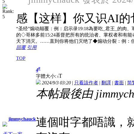
感【这样】你又识AI的
“圣经”煽动颠覆：例：启示录19:18為要吃_君王_的肉、軍
的◇哥林多前15:24基督把所有的统治者、掌权者和有能
天下消灭。……直到你将他们灭绝了◆煽动分裂：例：但
回覆
引用
TOP
#
4
T
字體大小:
t
2024/9/3 03:20
|
只看該作者
|
翻譯
|
書面
|
简
本帖最後由 jimmychau
連個咁字都唔識，
jimmychauck