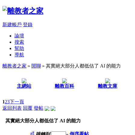
新建帳戶
登錄
論壇
搜索
幫助
導航
離教者之家
»
閒聊
» 其實絕大部分人都低估了 AI 的能力
主網站
離教百科
離教文庫
1
2
3
下一頁
返回列表
回覆
發帖
其實絕大部分人都低估了 AI 的能力
#
1
跳轉到
»
倒序看帖