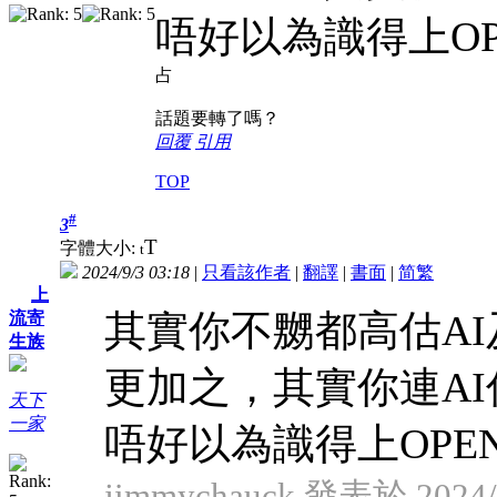
唔好以為識得上OP
占
話題要轉了嗎？
回覆
引用
TOP
#
3
T
字體大小:
t
2024/9/3 03:18
|
只看該作者
|
翻譯
|
書面
|
简
繁
上
其實你不嬲都高估A
流寄
生族
更加之，其實你連A
天下
一家
唔好以為識得上OPEN
jimmychauck 發表於 2024/9