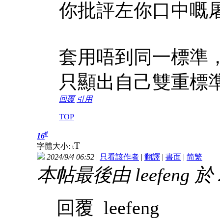
你批評左你口中嘅
套用唔到同一標準
只顯出自己雙重標
回覆
引用
TOP
#
16
T
字體大小:
t
2024/9/4 06:52
|
只看該作者
|
翻譯
|
書面
|
简
繁
本帖最後由 leefeng 於 2
回覆 leefeng