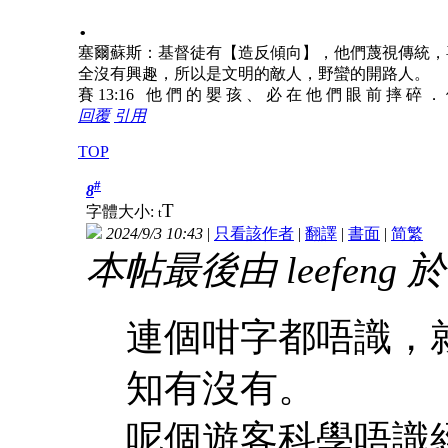
.
塞爾蘇斯：基督徒有【造反傾向】，他們蔑視傳統，
全沒有興趣，所以是文明的敵人，野蠻的開路人。
賽 13:16 他 們 的 嬰 孩 、 必 在 他 們 眼 前 摔 碎 ．
回覆
引用
TOP
#
8
T
字體大小:
t
2024/9/3 10:43
|
只看該作者
|
翻譯
|
書面
|
简
繁
本帖最後由 leefeng 於 2
連個咁字都唔識，
知有沒有。
呢個遊客科學唔識