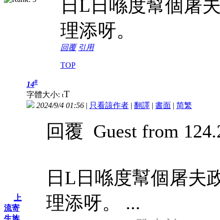
日L日喺度幫個屠
理添呀。
回覆
引用
TOP
#
14
T
字體大小:
t
2024/9/4 01:56
|
只看該作者
|
翻譯
|
書面
|
简
繁
回覆 Guest from 124.2
日L日喺度幫個屠夫
理添呀。 ...
上
流寄
生族