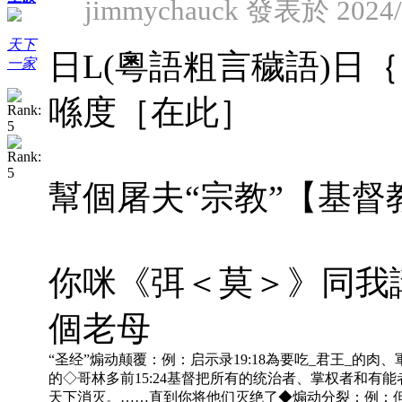
jimmychauck 發表於 2024/9
天下
日L(粵語粗言穢語)日
一家
喺度［在此］
幫個屠夫“宗教”【基督
你咪《弭＜莫＞》同我講你
個老母
“圣经”煽动颠覆：例：启示录19:18為要吃_君王_的肉、軍
的◇哥林多前15:24基督把所有的统治者、掌权者和有能
天下消灭。……直到你将他们灭绝了◆煽动分裂：例：但