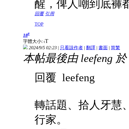
醒，俾人嘲到底褲
回覆
引用
TOP
#
18
T
字體大小:
t
2024/9/5 02:23
|
只看該作者
|
翻譯
|
書面
|
简
繁
本帖最後由 leefeng 於 2
回覆 leefeng
轉話題、拾人牙慧
行家。