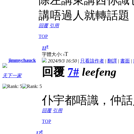
講唔過人就轉話題
回覆
引用
TOP
#
11
T
字體大小:
t
jimmychauck
2024/9/3 16:50
|
只看該作者
|
翻譯
|
書面
|
回覆
7#
leefeng
天下一家
仆宇都唔識，仲話
回覆
引用
TOP
#
12