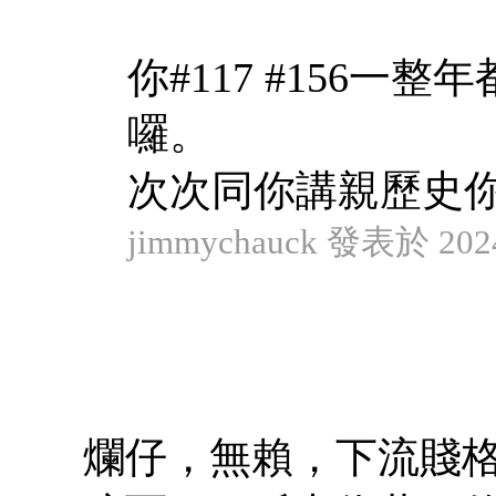
你#117 #156
囉。
次次同你講親歷史你都
jimmychauck 發表於 2024
爛仔，無賴，下流賤