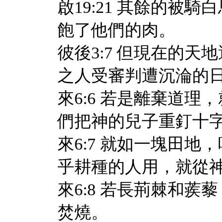
啟19:21 其餘的被
飽了他們的肉。
彼後3:7 但現在的
之人受審判遭沉淪的
來6:6 若是離棄道
們把神的兒子重釘十
來6:7 就如一塊田
乎耕種的人用，就從
來6:8 若長荊棘和
焚燒。