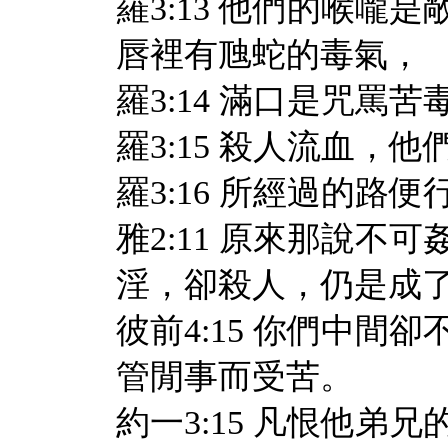
羅3:13 他們的喉
唇裡有虺蛇的毒氣，
羅3:14 滿口是咒罵苦
羅3:15 殺人流血，
羅3:16 所經過的路
雅2:11 原來那說
淫，卻殺人，仍是成
彼前4:15 你們中
管閒事而受苦。
約一3:15 凡恨他