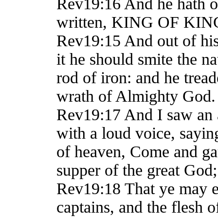
Rev19:16 And he hath on
written, KING OF K
Rev19:15 And out of his
it he should smite the na
rod of iron: and he trea
wrath of Almighty God.
Rev19:17 And I saw an a
with a loud voice, saying
of heaven, Come and gat
supper of the great God;
Rev19:18 That ye may eat
captains, and the flesh 