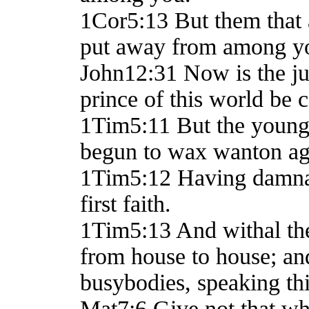
1Cor5:13 But them that 
put away from among yo
John12:31 Now is the ju
prince of this world be c
1Tim5:11 But the young
begun to wax wanton aga
1Tim5:12 Having damnati
first faith.
1Tim5:13 And withal the
from house to house; and 
busybodies, speaking th
Mat7:6 Give not that whi