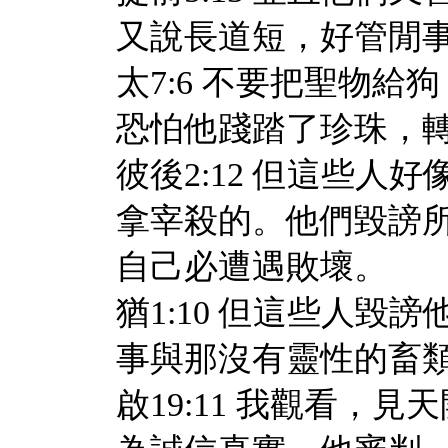
又說長道短，好管閒
太7:6 不要把聖物
恐怕他踐踏了珍珠，
彼後2:12 但這些
拿宰殺的。他們毀謗
自己必遭遇敗壞。
猶1:10 但這些人
事與那沒有靈性的畜
啟19:11 我觀看，