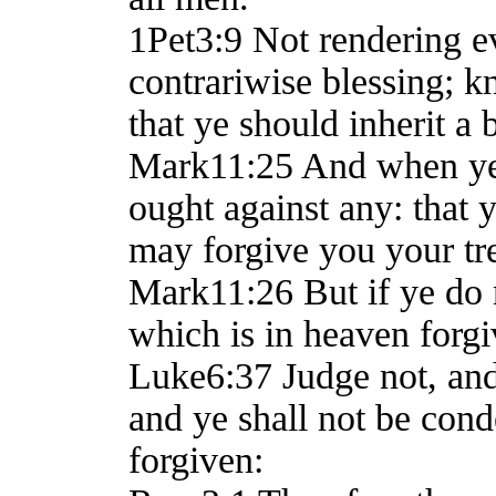
1Pet3:9 Not rendering evil
contrariwise blessing; k
that ye should inherit a 
Mark11:25 And when ye s
ought against any: that 
may forgive you your tr
Mark11:26 But if ye do n
which is in heaven forgi
Luke6:37 Judge not, and
and ye shall not be cond
forgiven: