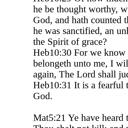
he be thought worthy, w
God, and hath counted t
he was sanctified, an un
the Spirit of grace?
Heb10:30 For we know h
belongeth unto me, I wi
again, The Lord shall ju
Heb10:31 It is a fearful t
God.
Mat5:21 Ye have heard th