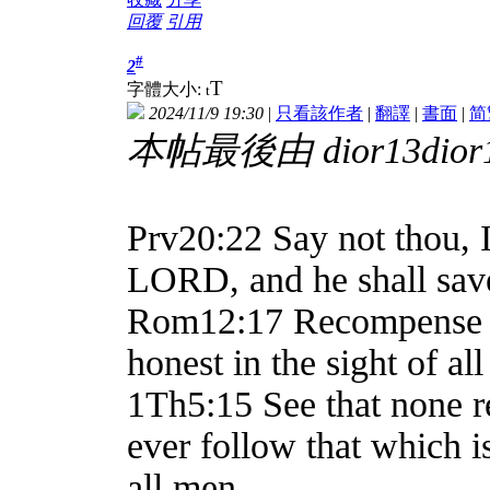
回覆
引用
#
2
T
字體大小:
t
2024/11/9 19:30
|
只看該作者
|
翻譯
|
書面
|
简
本帖最後由 dior13dior13
Prv20:22 Say not thou, I
LORD, and he shall save
Rom12:17 Recompense to 
honest in the sight of al
1Th5:15 See that none re
ever follow that which 
all men.