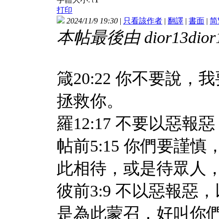
t
打印
2024/11/9 19:30
|
只看該作者
|
翻譯
|
書面
|
简
本帖最後由 dior13dior13
箴20:22 你不要說
拯救你。
羅12:17 不要以惡
帖前5:15 你們要
此相待，或是待眾人
彼前3:9 不以惡報
是為此蒙召，好叫你