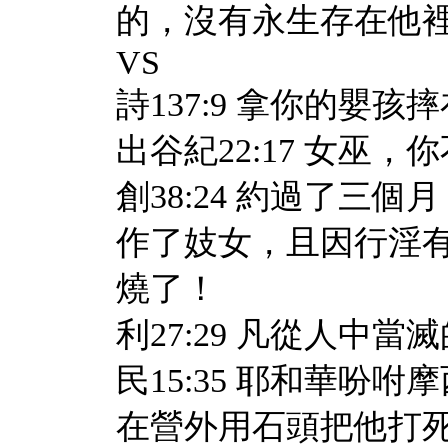
的，沒有永生存在他
VS
詩137:9 拿你的嬰
出谷紀22:17 女巫
創38:24 約過了三
作了妓女，且因行淫
燒了！
利27:29 凡從人中
民15:35 耶和華吩
在營外用石頭把他打