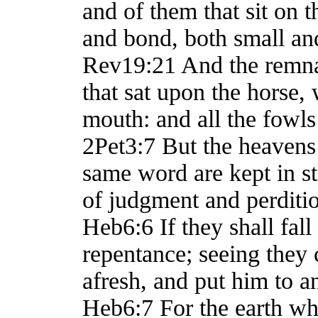
and of them that sit on t
and bond, both small and
Rev19:21 And the remna
that sat upon the horse,
mouth: and all the fowls 
2Pet3:7 But the heavens
same word are kept in st
of judgment and perditi
Heb6:6 If they shall fal
repentance; seeing they
afresh, and put him to 
Heb6:7 For the earth whi