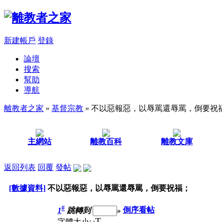
新建帳戶
登錄
論壇
搜索
幫助
導航
離教者之家
»
基督宗教
» 不以惡報惡，以辱罵還辱罵，倒要祝
主網站
離教百科
離教文庫
返回列表
回覆
發帖
[數據資料]
不以惡報惡，以辱罵還辱罵，倒要祝福；
#
1
跳轉到
»
倒序看帖
T
字體大小: