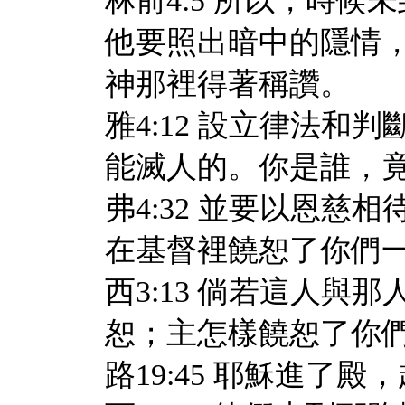
林前4:5 所以，時
他要照出暗中的隱情
神那裡得著稱讚。
雅4:12 設立律法
能滅人的。你是誰，
弗4:32 並要以恩
在基督裡饒恕了你們
西3:13 倘若這人
恕；主怎樣饒恕了你
路19:45 耶穌進了