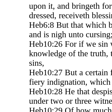
upon it, and bringeth fo
dressed, receiveth bles
Heb6:8 But that which be
and is nigh unto cursing
Heb10:26 For if we sin w
knowledge of the truth, 
sins,
Heb10:27 But a certain 
fiery indignation, which
Heb10:28 He that despi
under two or three witne
Heb10:29 Of how much s