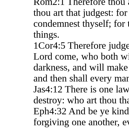
Rom2:1 Therefore thou 
thou art that judgest: fo
condemnest thyself; for 
things.
1Cor4:5 Therefore judge 
Lord come, who both will
darkness, and will make 
and then shall every ma
Jas4:12 There is one law
destroy: who art thou th
Eph4:32 And be ye kind 
forgiving one another, e