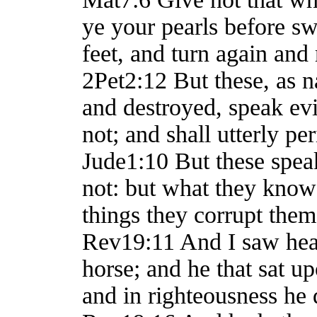
ye your pearls before sw
feet, and turn again and
2Pet2:12 But these, as n
and destroyed, speak evi
not; and shall utterly pe
Jude1:10 But these spea
not: but what they know n
things they corrupt them
Rev19:11 And I saw hea
horse; and he that sat u
and in righteousness he