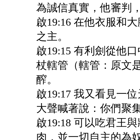
為誠信真實，他審判
啟19:16 在他衣服
之主。
啟19:15 有利劍從
杖轄管（轄管：原文
醡。
啟19:17 我又看見
大聲喊著說：你們聚
啟19:18 可以吃君
肉，並一切自主的為