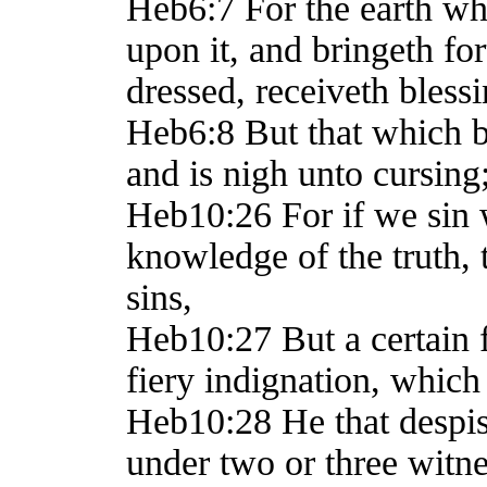
Heb6:7 For the earth whi
upon it, and bringeth fo
dressed, receiveth bles
Heb6:8 But that which be
and is nigh unto cursing
Heb10:26 For if we sin w
knowledge of the truth, 
sins,
Heb10:27 But a certain 
fiery indignation, which
Heb10:28 He that despi
under two or three witne