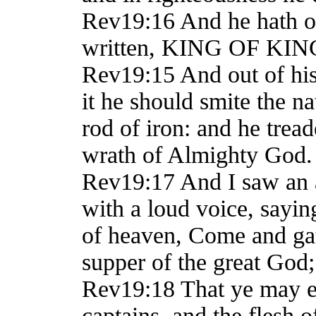
Rev19:16 And he hath on
written, KING OF K
Rev19:15 And out of his
it he should smite the na
rod of iron: and he trea
wrath of Almighty God.
Rev19:17 And I saw an a
with a loud voice, saying
of heaven, Come and gat
supper of the great God;
Rev19:18 That ye may eat
captains, and the flesh 