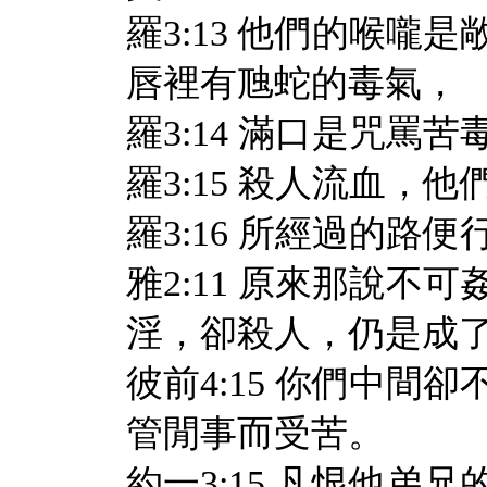
羅3:13 他們的喉
唇裡有虺蛇的毒氣，
羅3:14 滿口是咒罵苦
羅3:15 殺人流血，
羅3:16 所經過的路
雅2:11 原來那說
淫，卻殺人，仍是成
彼前4:15 你們中
管閒事而受苦。
約一3:15 凡恨他