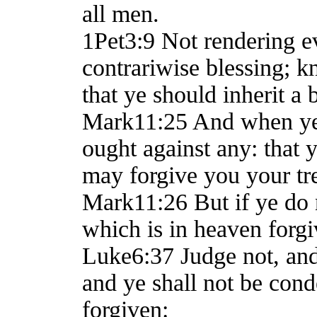
all men.
1Pet3:9 Not rendering evil
contrariwise blessing; k
that ye should inherit a 
Mark11:25 And when ye s
ought against any: that 
may forgive you your tr
Mark11:26 But if ye do n
which is in heaven forgi
Luke6:37 Judge not, and
and ye shall not be cond
forgiven: