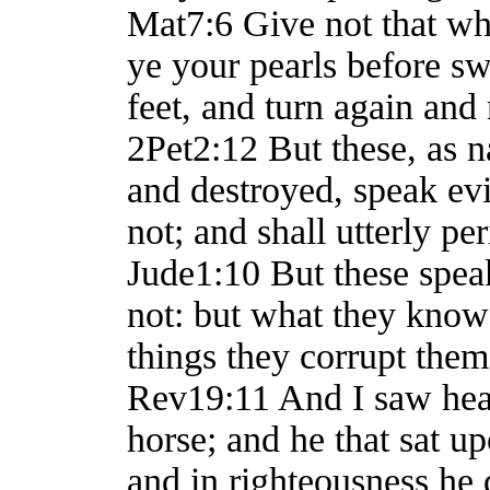
Mat7:6 Give not that whi
ye your pearls before sw
feet, and turn again and
2Pet2:12 But these, as n
and destroyed, speak evi
not; and shall utterly pe
Jude1:10 But these spea
not: but what they know n
things they corrupt them
Rev19:11 And I saw hea
horse; and he that sat u
and in righteousness he