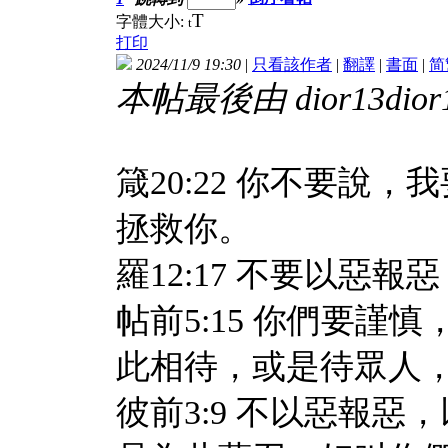
T
字體大小:
t
打印
2024/11/9 19:30
|
只看該作者
|
翻譯
|
書面
|
简
本帖最後由 dior13dior13
箴20:22 你不要說
拯救你。
羅12:17 不要以惡
帖前5:15 你們要
此相待，或是待眾人
彼前3:9 不以惡報