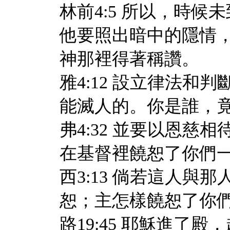
林前4:5 所以，時
他要照出暗中的隱情
神那裡得著稱讚。
雅4:12 設立律法
能滅人的。你是誰，
弗4:32 並要以恩
在基督裡饒恕了你們
西3:13 倘若這人
恕；主怎樣饒恕了你
路19:45 耶穌進了