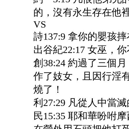
的，沒有永生存在他
VS
詩137:9 拿你的嬰
出谷紀22:17 女巫
創38:24 約過了三
作了妓女，且因行淫
燒了！
利27:29 凡從人中
民15:35 耶和華吩