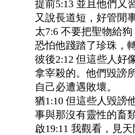
提前5:13 並且他
又說長道短，好管閒
太7:6 不要把聖物
恐怕他踐踏了珍珠，
彼後2:12 但這些
拿宰殺的。他們毀謗
自己必遭遇敗壞。
猶1:10 但這些人
事與那沒有靈性的畜
啟19:11 我觀看，