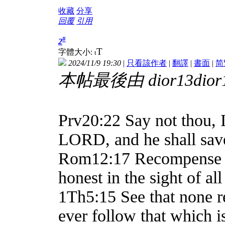
收藏
分享
回覆
引用
#
2
T
字體大小:
t
2024/11/9 19:30
|
只看該作者
|
翻譯
|
書面
|
简
本帖最後由 dior13dior13
Prv20:22 Say not thou, I
LORD, and he shall save
Rom12:17 Recompense to 
honest in the sight of al
1Th5:15 See that none re
ever follow that which 