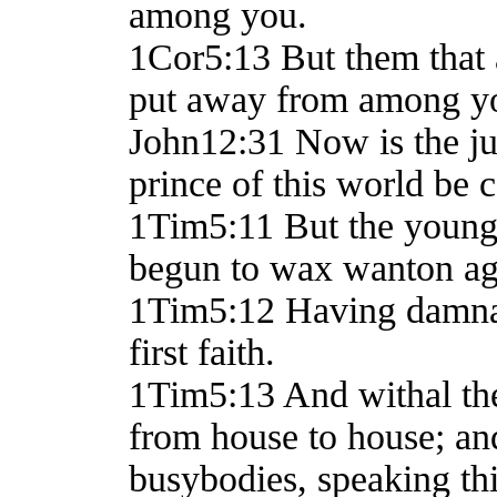
among you.
1Cor5:13 But them that 
put away from among yo
John12:31 Now is the ju
prince of this world be c
1Tim5:11 But the young
begun to wax wanton aga
1Tim5:12 Having damnati
first faith.
1Tim5:13 And withal the
from house to house; and 
busybodies, speaking th