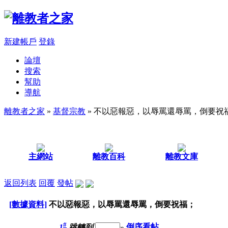
新建帳戶
登錄
論壇
搜索
幫助
導航
離教者之家
»
基督宗教
» 不以惡報惡，以辱罵還辱罵，倒要祝
主網站
離教百科
離教文庫
返回列表
回覆
發帖
[數據資料]
不以惡報惡，以辱罵還辱罵，倒要祝福；
#
1
跳轉到
»
倒序看帖