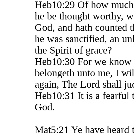
Heb10:29 Of how much s
he be thought worthy, w
God, and hath counted t
he was sanctified, an un
the Spirit of grace?
Heb10:30 For we know h
belongeth unto me, I wi
again, The Lord shall ju
Heb10:31 It is a fearful t
God.
Mat5:21 Ye have heard th