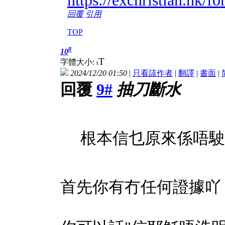
回覆
引用
TOP
#
10
T
字體大小:
t
2024/12/20 01:50
|
只看該作者
|
翻譯
|
書面
|
回覆
9#
抽刀斷水
根本信乜原來係唔駛
首先你有冇任何證據吖