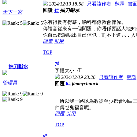
2024/12/19 18:58
|
只看該作者
|
翻譯
|
書
回覆
4#
抽刀斷水
天下一家
你有得反有得慕，啲料都係教會俾你。
傳福音從來有一個問題，你唔係要話人地知
你自己都講唔出自己信乜，劃不下道兒，人
回覆
引用
TOP
#
7
抽刀斷水
T
字體大小:
t
2024/12/19 23:26
|
只看該作者
|
翻譯
管理員
回覆
6#
jimmychauck
所以我一路以為教徒至少都會明白三
仲傳乜鬼福音呢。
回覆
引用
TOP
#
8