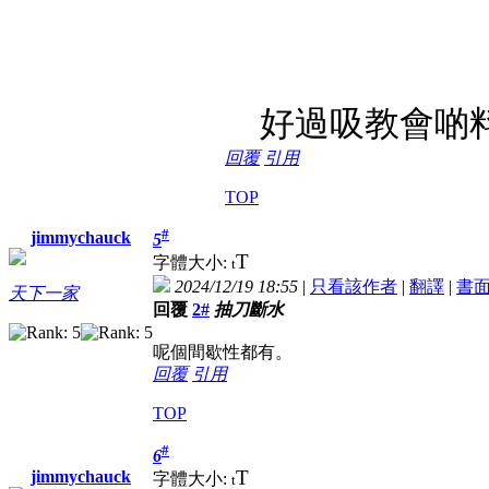
好過吸教會啲料
回覆
引用
TOP
#
jimmychauck
5
T
字體大小:
t
2024/12/19 18:55
|
只看該作者
|
翻譯
|
書
天下一家
回覆
2#
抽刀斷水
呢個間歇性都有。
回覆
引用
TOP
#
6
T
jimmychauck
字體大小:
t