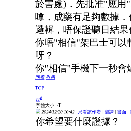
於害處)，先批准"應用
嗱，成藥有足夠數據，
邏輯，唔保證聽日結果
你唔"相信"架巴士可以
呀？
你"相信"手機下一秒會
回覆
引用
TOP
#
11
T
字體大小:
t
2024/12/20 10:42
|
只看該作者
|
翻譯
|
書面
|
你希望要什麼證據？