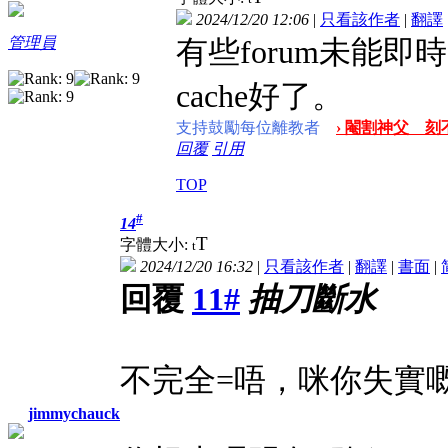
2024/12/20 12:06
|
只看該作者
|
翻譯
有些forum未能即
管理員
cache好了。
支持鼓勵每位離教者
› 閹割神父 刻
回覆
引用
TOP
#
14
T
字體大小:
t
2024/12/20 16:32
|
只看該作者
|
翻譯
|
書面
|
回覆
11#
抽刀斷水
不完全=唔，咪你失實
jimmychauck