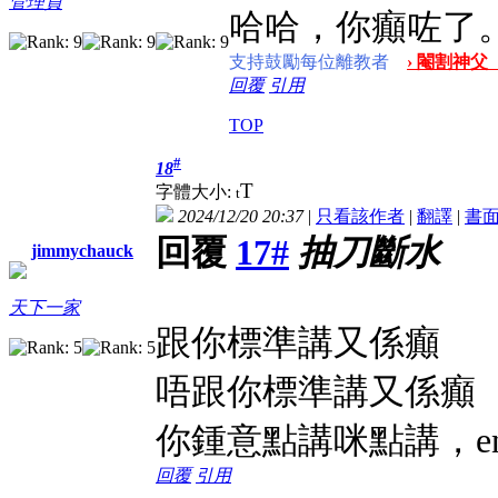
管理員
哈哈，你癲咗了
支持鼓勵每位離教者
› 閹割神父
回覆
引用
TOP
#
18
T
字體大小:
t
2024/12/20 20:37
|
只看該作者
|
翻譯
|
書
回覆
17#
抽刀斷水
jimmychauck
天下一家
跟你標準講又係癲
唔跟你標準講又係癲
你鍾意點講咪點講，enjoy 
回覆
引用