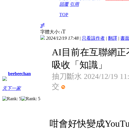
回覆
引用
TOP
#
3
T
字體大小:
t
2024/12/19 17:48
|
只看該作者
|
翻譯
|
書
AI目前在互聯網正
吸收「知識」
beebeechan
抽刀斷水 2024/12/19 11
交
天下一家
咁會好快變成YouTub