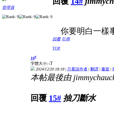
回覆
14#
jimmych
管理員
你要明白一樣事
回覆
引用
TOP
#
16
T
字體大小:
t
2024/12/20 18:18
|
只看該作者
|
翻譯
|
書面
|
本帖最後由 jimmychauck 
回覆
15#
抽刀斷水