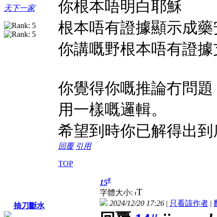
你根本唔明白耶穌
天下一家
根本唔有證據顯示成藥
你講嘅野根本唔有證據
你覺得你嘅推論冇問題
用一樣嘅邏輯。
希望到時你已解得出到
回覆
引用
TOP
#
15
T
字體大小:
t
2024/12/20 17:26
|
只看該作者
|
抽刀斷水