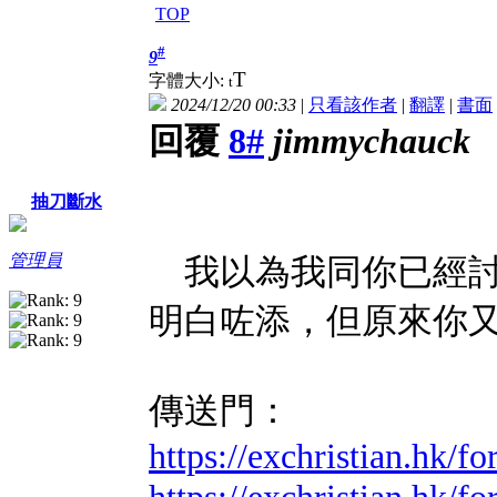
TOP
#
9
T
字體大小:
t
2024/12/20 00:33
|
只看該作者
|
翻譯
|
書面
回覆
8#
jimmychauck
抽刀斷水
管理員
我以為我同你已經討
明白咗添，但原來你
傳送門：
https://exchristian.hk/
https://exchristian.hk/