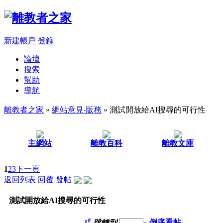
新建帳戶
登錄
論壇
搜索
幫助
導航
離教者之家
»
網站意見‧版務
» 測試開放給AI搜尋的可行性
主網站
離教百科
離教文庫
1
2
3
下一頁
返回列表
回覆
發帖
測試開放給AI搜尋的可行性
#
1
跳轉到
»
倒序看帖