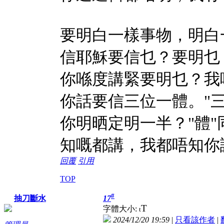
要明白一樣事物，明白一
信耶穌要信乜？要明乜
你喺度講緊要明乜？我
你話要信三位一體。"三
你明晒定明一半？"體"
知嘅都講，我都唔知你
回覆
引用
TOP
#
17
抽刀斷水
T
字體大小:
t
2024/12/20 19:59
|
只看該作者
|