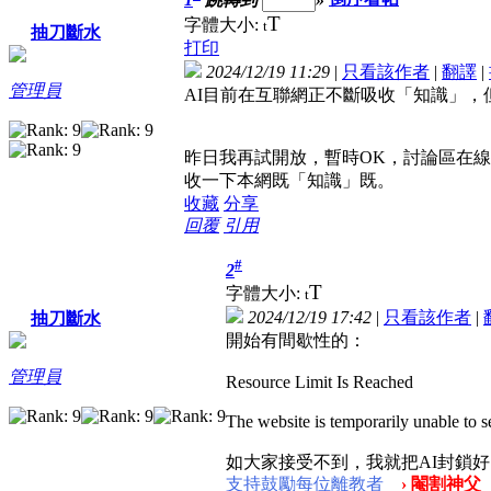
T
字體大小:
t
抽刀斷水
打印
2024/12/19 11:29
|
只看該作者
|
翻譯
|
管理員
AI目前在互聯網正不斷吸收「知識」，但
昨日我再試開放，暫時OK，討論區在線
收一下本網既「知識」既。
收藏
分享
回覆
引用
#
2
T
字體大小:
t
2024/12/19 17:42
|
只看該作者
|
抽刀斷水
開始有間歇性的：
管理員
Resource Limit Is Reached
The website is temporarily unable to se
如大家接受不到，我就把AI封鎖
支持鼓勵每位離教者
› 閹割神父