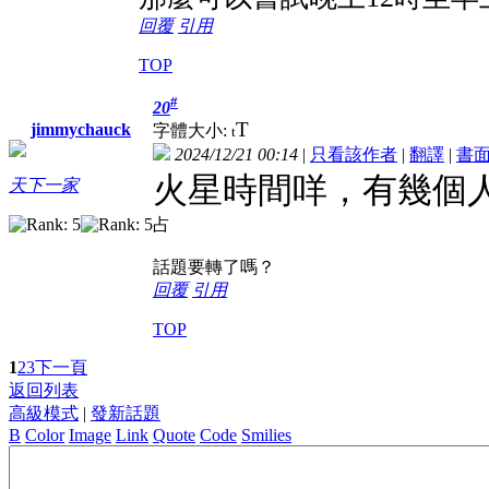
回覆
引用
TOP
#
20
T
jimmychauck
字體大小:
t
2024/12/21 00:14
|
只看該作者
|
翻譯
|
書
火星時間咩，有幾個
天下一家
占
話題要轉了嗎？
回覆
引用
TOP
1
2
3
下一頁
返回列表
高級模式
|
發新話題
B
Color
Image
Link
Quote
Code
Smilies