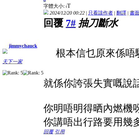
T
字體大小:
t
2024/12/20 00:22
|
只看該作者
|
翻譯
|
書
回覆
7#
抽刀斷水
jimmychauck
根本信乜原來係唔
天下一家
就係你誇張失實嘅說
你明唔明得晒內燃機
你講唔出行路要用幾
回覆
引用