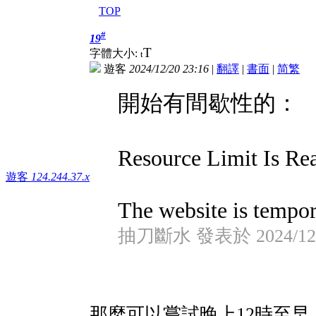
TOP
#
19
T
字體大小:
t
遊客
2024/12/20 23:16
|
翻譯
|
書面
|
简
繁
開始有間歇性的：
Resource Limit Is Re
遊客
124.244.37.x
The website is tempora
抽刀斷水 發表於 2024/12/1
那麼可以嘗試晚上12時至早上