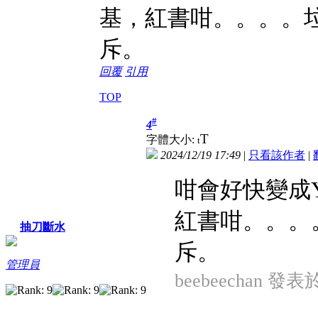
基，紅書咁。。。。
斥。
回覆
引用
TOP
#
4
T
字體大小:
t
2024/12/19 17:49
|
只看該作者
|
咁會好快變成Yo
紅書咁。。。
抽刀斷水
斥。
管理員
beebeechan 發表於 