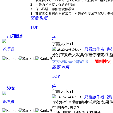
2）用暴力和槍支，強迫你詐騙
3）你不詐騙，嚇你會賣你器官
4）其實真係會把你器官出售，不過條件要成功配型，兼
回覆
引用
TOP
抽刀斷水
#
7
T
字體大小:
t
2025/2/4 14:07
|
只看該作者
|
翻
管理員
分別在於殺人就真係拉你槍斃/坐
支持鼓勵每位離教者
› 閹割神父
回覆
引用
TOP
#
6
沙文
T
字體大小:
t
2025/2/4 01:51
|
只看該作者
|
翻
管理員
咁都好符合我們的生活經驗:如果
冇咩唔合理喎？
唔通用獎勵法:唔殺人有獎金