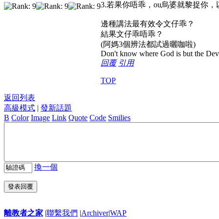
3.若果你唔乖，ou烏婆就黎捉你
邊種講法最有效令文仔乖？
結果文仔乖唔乖？
(阿媽3個辨法都試過曬咖啦)
Don't know where God is but the Devil 
回覆
引用
TOP
返回列表
高級模式
|
發新話題
B
Color
Image
Link
Quote
Code
Smilies
換一個
發表回覆
離教者之家
|
聯繫我們
|
Archiver
|
WAP