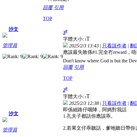
回覆
引用
TOP
沙文
#
3
T
字體大小:
t
管理員
2025/2/3 13:43
|
只看該作者
|
翻
應該最失敗係#1.完全冇reward
Don't know where God is but the Devil 
回覆
引用
TOP
#
2
T
字體大小:
t
2025/2/3 12:38
|
只看該作者
|
翻
即係細路仔咽陣，阿媽對我話
沙文
1.孔夫子都話你應該乖。
2.若果文仔乖聽話，爹吔聽日帶你去disn
管理員