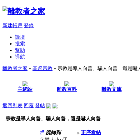
新建帳戶
登錄
論壇
搜索
幫助
導航
離教者之家
»
基督宗教
» 宗教是導人向善、騙人向善，還是嚇
主網站
離教百科
離教文庫
返回列表
回覆
發帖
宗教是導人向善、騙人向善，還是嚇人向善
#
1
跳轉到
»
正序看帖
T
字體大小: