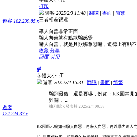
t
打印
遊客
2025/2/3 11:48
|
翻譯
|
書面
|
简
繁
三者相差很遠
遊客
182.239.85.x
導人向善非常正面
騙人向善就有點欺騙感覺
嚇人向善，就是具欺騙兼恐嚇，道德上有點不
收藏
分享
回覆
引用
#
8
T
字體大小:
t
遊客
2025/2/4 15:31
|
翻譯
|
書面
|
简
繁
騙到最後，還是要嚇，例如：KK園常見
難關， ...
抽刀斷水 發表於 2025/2/4 00:58
遊客
124.244.37.x
KK園區示範如何騙人向惡，再嚇人向惡，再以暴力迫人
1）以廉價旅遊，或新奇的旅遊景點，或較高薪的招聘廣