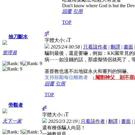
Don't know where God is but the Devil 
回覆
引用
TOP
#
5
抽刀斷水
T
字體大小:
t
2025/2/4 00:58
|
只看該作者
|
翻譯
|
書面
管理員
騙到最後，還是要嚇，例如：KK園常見
病⋯⋯如沒錢的話，那虛擬情侶就死了，
基督教也逃不出地獄永火和審判的恫嚇。
支持鼓勵每位離教者
› 閹割神父 刻不容緩
回覆
引用
TOP
旁觀者
#
4
T
字體大小:
t
天下一家
2025/2/3 22:19
|
只看該作者
|
翻譯
|
書面
|
還有種係騙人向惡！
一神教就是。