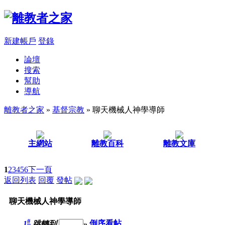
新建帳戶
登錄
論壇
搜索
幫助
導航
離教者之家
»
基督宗教
» 聊天機械人神學導師
主網站
離教百科
離教文庫
1
2
3
4
5
6
下一頁
返回列表
回覆
發帖
聊天機械人神學導師
#
1
跳轉到
»
倒序看帖