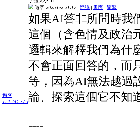
T
字體大小:
t
遊客
2025/6/2 21:17
|
翻譯
|
書面
|
简
繁
如果AI答非所問時我
這個（含色情及政治
邏輯來解釋我們為什
不會正面回答的，而
等，因為AI無法越過
論、探索這個它不知
遊客
124.244.37.x
----