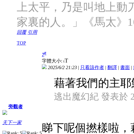
上太平，乃是叫地上動
家裏的人。」《馬太》10
回覆
引用
TOP
#
7
T
字體大小:
t
2025/6/2 21:23
|
只看該作者
|
翻譯
|
書面
|
藉著我們的主耶
逃出魔幻紀 發表於 2025
旁觀者
天下一家
睇下呢個撚樣啦，