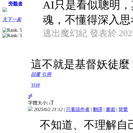
AI只是看似聰明
旁觀者
魂，不懂得深入思
天下一家
逃出魔幻紀 發表於 2025/6
這不就是基督妖徒麼
回覆
引用
TOP
#
3
T
字體大小:
t
2025/6/2 21:12
|
只看該作者
|
翻譯
|
書面
|
简
繁
不知道、不理解自