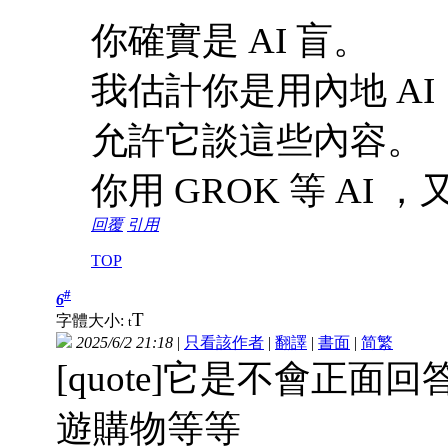
你確實是 AI 盲。
我估計你是用內地 A
允許它談這些內容。
你用 GROK 等 AI
回覆
引用
TOP
#
6
T
字體大小:
t
2025/6/2 21:18
|
只看該作者
|
翻譯
|
書面
|
简
繁
[quote]它是不會正
遊購物等等