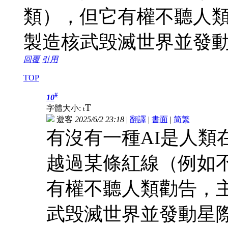
類），但它有權不聽人
製造核武毁滅世界並發
回覆
引用
TOP
#
10
T
字體大小:
t
遊客
2025/6/2 23:18
|
翻譯
|
書面
|
简
繁
有沒有一種AI是人類
越過某條紅線（例如
有權不聽人類勸告，
武毁滅世界並發動星