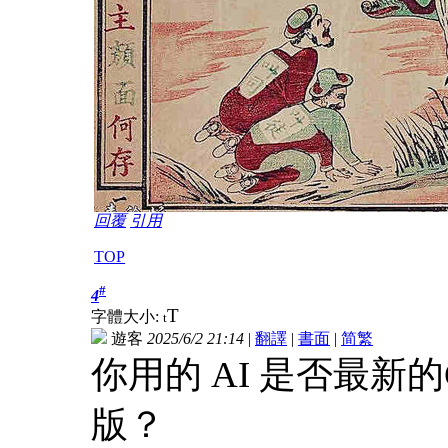
回覆
引用
TOP
#
4
T
字體大小:
t
遊客
2025/6/2 21:14
|
翻譯
|
書面
|
简
繁
你用的 AI 是否最新的Ch
版？