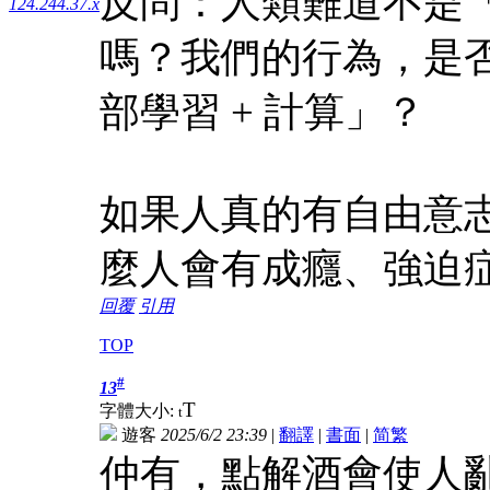
反問：人類難道不是
124.244.37.x
嗎？我們的行為，是
部學習 + 計算」？
如果人真的有自由意
麼人會有成癮、強迫
回覆
引用
TOP
#
13
T
字體大小:
t
遊客
2025/6/2 23:39
|
翻譯
|
書面
|
简
繁
仲有，點解酒會使人