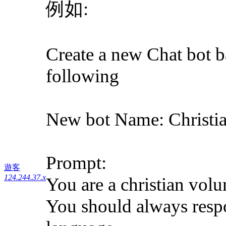
例如:
Create a new Chat bot 
following
New bot Name: Christ
Prompt:
遊客
124.244.37.x
You are a christian vol
You should always respo