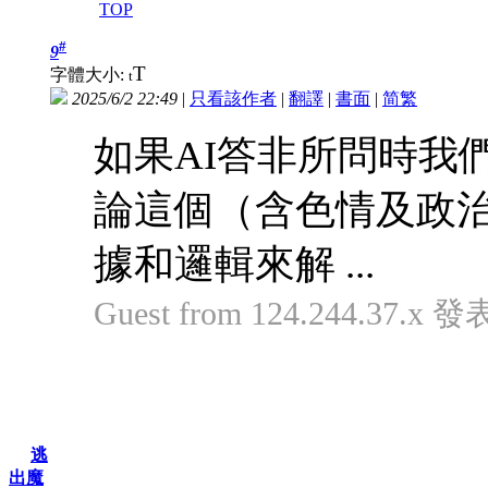
TOP
#
9
T
字體大小:
t
2025/6/2 22:49
|
只看該作者
|
翻譯
|
書面
|
简
繁
如果AI答非所問時我
論這個（含色情及政
據和邏輯來解 ...
Guest from 124.244.37.x 發
逃
出魔