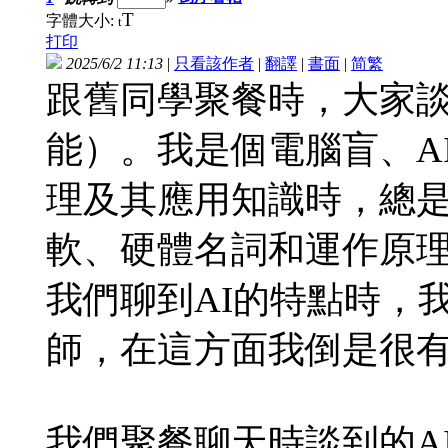
T
字體大小:
t
打印
2025/6/2 11:13
|
只看該作者
|
翻譯
|
書面
|
简
繁
跟舊同學聚餐時，大家談
能）。我是個電腦盲、A
理及其應用知識時，總
軟、硬體名詞和運作原
我們聊到AI的特點時，
師，在這方面我倒是很
我們聚餐聊天時談到的A