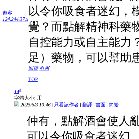
以令你吸食者迷幻，
遊客
124.244.37.x
覺？而點解精神科藥
自控能力或自主能力？
足）藥物，可以幫助
回覆
引用
TOP
#
14
T
字體大小:
t
2025/6/3 10:46
|
只看該作者
|
翻譯
|
書面
|
简
繁
仲有，點解酒會使人
可以令你吸食者迷幻