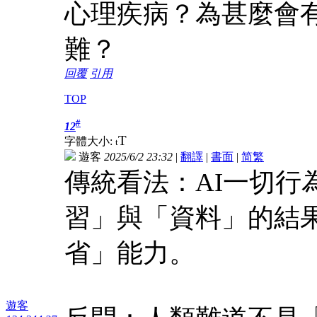
心理疾病？為甚麼會
難？
回覆
引用
TOP
#
12
T
字體大小:
t
遊客
2025/6/2 23:32
|
翻譯
|
書面
|
简
繁
傳統看法：AI一切行
習」與「資料」的結
省」能力。
遊客