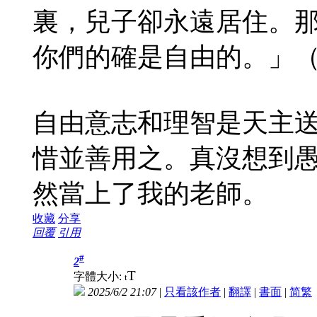
裏，兒子卻永遠居住。
你們的確是自由的。」（若8
自由意志和理智是天主
惜並善用之。真沒想到
然當上了我的老師。
收藏
分享
回覆
引用
#
2
T
字體大小:
t
2025/6/2 21:07
|
只看該作者
|
翻譯
|
書面
|
简
繁