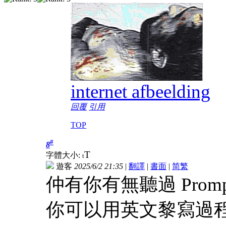
internet afbeelding
回覆
引用
TOP
#
8
T
字體大小:
t
遊客
2025/6/2 21:35
|
翻譯
|
書面
|
简
繁
仲有你有無聽過 Prompt E
你可以用英文黎寫過程式，指