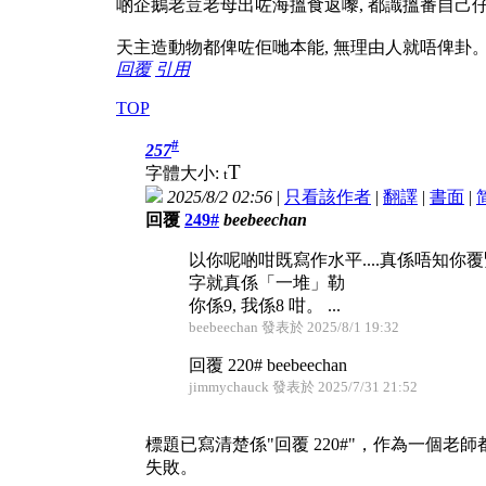
啲企鵝老荳老母出咗海搵食返嚟, 都識搵番自己仔
天主造動物都俾咗佢哋本能, 無理由人就唔俾卦
回覆
引用
TOP
#
257
T
字體大小:
t
2025/8/2 02:56
|
只看該作者
|
翻譯
|
書面
|
回覆
249#
beebeechan
以你呢啲咁既寫作水平....真係唔知你
字就真係「一堆」勒
你係9, 我係8 咁。 ...
beebeechan 發表於 2025/8/1 19:32
回覆 220# beebeechan
jimmychauck 發表於 2025/7/31 21:52
標題已寫清楚係"回覆 220#"，作為一個
失敗。