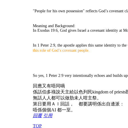
"People for his own possession" reflects God’s covenant cl
Meaning and Background:
In Exodus 19:6, God gives Israel a covenant identity at Mo
In 1 Peter 2:9, the apostle applies this same identity to t
this role of God’s covenant people.
So yes, 1 Peter 2:9 very intentionally echoes and builds u
回應又有唔同喎
係話伯多祿說天主給以色列民kingdom of pri
無話人人都可以做肋未人咁主祭。
第日要用ＡＩ回話， 都要講明係出自邊派：
唔係個個AI 都一至。
回覆
引用
TOP