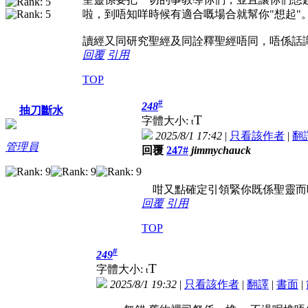
啦，到唔知咩時候有適合嘅場合就幫你"想起"
讀經又同研究聖經及同詮釋聖經唔同，唔係話識一兩
回覆
引用
TOP
#
248
抽刀斷水
T
字體大小:
t
2025/8/1 17:42
|
只看該作者
|
翻
管理員
回覆
247#
jimmychauck
咁又點確定引領緊你既係聖靈而
回覆
引用
TOP
#
249
T
字體大小:
t
2025/8/1 19:32
|
只看該作者
|
翻譯
|
書面
|