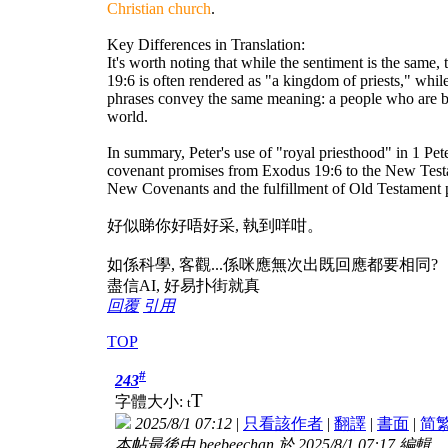
Christian church
.
Key Differences in Translation:
It's worth noting that while the sentiment is the same,
19:6 is often rendered as "a kingdom of priests," whil
phrases convey the same meaning: a people who are bot
world.
In summary, Peter's use of "royal priesthood" in 1 Peter
covenant promises from Exodus 19:6 to the New Testa
New Covenants and the fulfillment of Old Testament p
好似睇你好唔好采, 執到咩咁。
如係科學, 客觀...係咪應無次出既回應都要相同?
盡信AI, 好易扑街就真
回覆
引用
TOP
#
243
T
字體大小:
t
2025/8/1 07:12
|
只看該作者
|
翻譯
|
書面
|
简
本帖最後由 beebeechan 於 2025/8/1 07:17 編輯