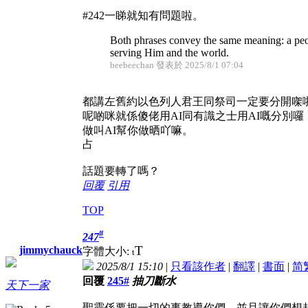
#242一睇就知有問題啦。
Both phrases convey the same meaning: a peopl
serving Him and the world.
beebeechan 發表於 2025/8/1 07:04
都講左舊約以色列人君王同祭司一定要分開㗎
呢啲咪就係傻佬用AI同有識之士用AI嘅分別
做叫AI幫你做晒吖嘛。
占
話題要轉了嗎？
回覆
引用
TOP
#
247
T
jimmychauck
字體大小:
t
2025/8/1 15:10
|
只看該作者
|
翻譯
|
書面
|
简
回覆
245#
抽刀斷水
天下一家
聖靈係要把一切的事教導你們，並且讓你們想