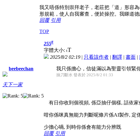
我又唔係特別崇拜老子，老莊把「道」形容為
形規範，使人自我審查，便於操控。我睇道德
回覆
引用
TOP
#
255
T
字體大小:
t
2025/8/2 02:19
|
只看該作者
|
翻譯
|
書面
|
我只係擔心，信徒滿以為聖靈引領緊你
beebeechan
抽刀斷水 發表於 2025/8/2 01:33
天下一家
有日你收到個視頻, 係亞抽仔個樣, 話依家俾人
咁你係咪真無能力判斷呢條片係AI製作, 定
少擔心喎, 到時你係會有能力分辨既
回覆
引用