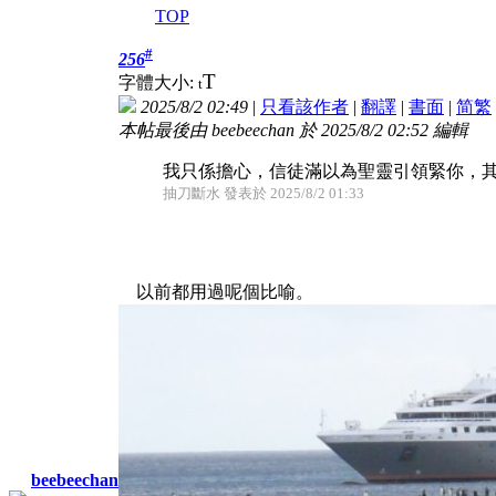
TOP
#
256
T
字體大小:
t
2025/8/2 02:49
|
只看該作者
|
翻譯
|
書面
|
简
繁
本帖最後由 beebeechan 於 2025/8/2 02:52 編輯
我只係擔心，信徒滿以為聖靈引領緊你，其
抽刀斷水 發表於 2025/8/2 01:33
以前都用過呢個比喻。
beebeechan