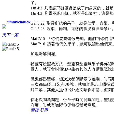
了。
1Jn 4:2 凡靈認耶穌基督是成了肉身來的
1Jn 4:3 凡靈不認耶穌，就不是出於神；這
jimmychauck
Gal 5:22 聖靈所結的果子，就是仁愛、喜
Gal 5:23 溫柔、節制。這樣的事沒有律法禁止
天下一家
Mat 7:15 「你們要防備假先知。他們到
Mat 7:16 憑著他們的果子，就可以認出他們來
加埋咪解到囉。
驗靈有驗靈嘅方法，聖靈有聖靈嘅果子俾你認
個人，就唔會叫佢無中生有其他人冇講過嘅說話去g
魔鬼都熟聖經，但次次都係斷章取義㗎，咁啱
三次都係經上(又)記著說，就知道最老土嘅招
隨口噏，其他人提佢另外經文唔係咁講，佢閉口
你兩次問嘅問題，什至平時問開嘅問題，聖經度
吖嘛，咁就有啲野你係無從稽考㗎啦。
回覆
引用