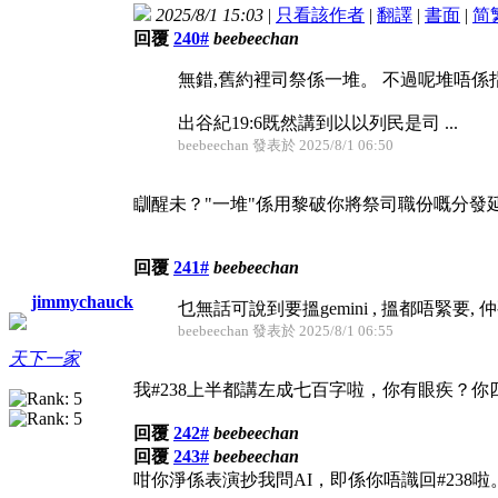
2025/8/1 15:03
|
只看該作者
|
翻譯
|
書面
|
简
回覆
240#
beebeechan
無錯,舊約裡司祭係一堆。 不過呢堆唔係
出谷紀19:6既然講到以以列民是司 ...
beebeechan 發表於 2025/8/1 06:50
瞓醒未？"一堆"係用黎破你將祭司職份嘅分發
回覆
241#
beebeechan
jimmychauck
乜無話可說到要搵gemini , 搵都唔緊要,
beebeechan 發表於 2025/8/1 06:55
天下一家
我#238上半都講左成七百字啦，你有眼疾？你
回覆
242#
beebeechan
回覆
243#
beebeechan
咁你淨係表演抄我問AI，即係你唔識回#238啦