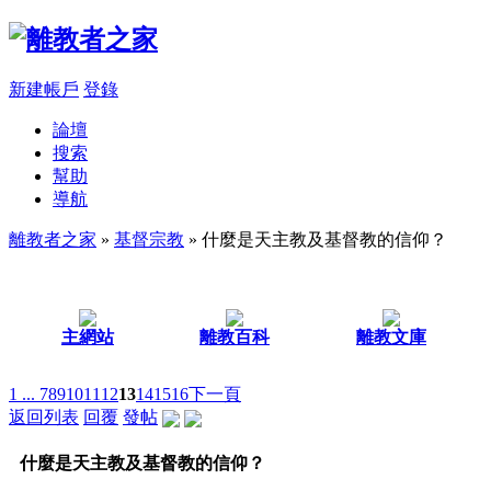
新建帳戶
登錄
論壇
搜索
幫助
導航
離教者之家
»
基督宗教
» 什麼是天主教及基督教的信仰？
主網站
離教百科
離教文庫
1 ...
7
8
9
10
11
12
13
14
15
16
下一頁
返回列表
回覆
發帖
什麼是天主教及基督教的信仰？