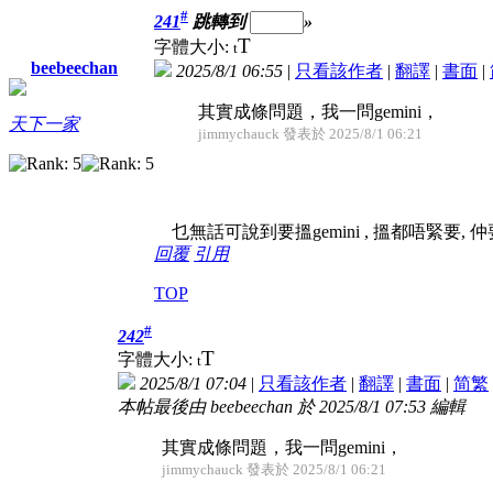
#
241
跳轉到
»
T
字體大小:
t
beebeechan
2025/8/1 06:55
|
只看該作者
|
翻譯
|
書面
|
其實成條問題，我一問gemini，
天下一家
jimmychauck 發表於 2025/8/1 06:21
乜無話可說到要搵gemini , 搵都唔緊要, 
回覆
引用
TOP
#
242
T
字體大小:
t
2025/8/1 07:04
|
只看該作者
|
翻譯
|
書面
|
简
繁
本帖最後由 beebeechan 於 2025/8/1 07:53 編輯
其實成條問題，我一問gemini，
jimmychauck 發表於 2025/8/1 06:21