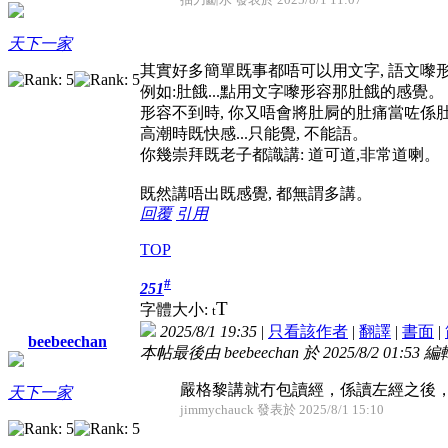
天下一家
其實好多簡單既事都唔可以用文字, 語文嚟
例如:肚餓...點用文字嚟形容那肚餓的感覺。
形容不到時, 你又唔會將肚屙的肚痛當咗係
高潮時既快感...只能覺, 不能語。
你幾崇拜既老子都識講: 道可道,非常道喇。
既然講唔出既感覺, 都無謂多講。
回覆
引用
TOP
#
251
T
字體大小:
t
2025/8/1 19:35
|
只看該作者
|
翻譯
|
書面
|
beebeechan
本帖最後由 beebeechan 於 2025/8/2 01:53 編
嚴格黎講就冇包讀經，係讀左經之後，
天下一家
jimmychauck 發表於 2025/8/1 15:10