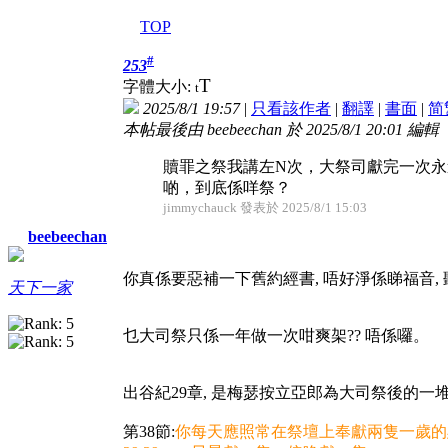
TOP
#
253
T
字體大小:
t
2025/8/1 19:57
|
只看該作者
|
翻譯
|
書面
|
简
本帖最後由 beebeechan 於 2025/8/1 20:01 編輯
贖罪之祭我講左N次，大祭司獻完一次
啲，到底係咩祭？
jimmychauck 發表於 2025/8/1 15:03
beebeechan
你真係要惡補一下舊約經書, 唔好淨係睇福音, 
天下一家
乜大司祭只係一年做一次咁爽架?? 唔係囉。
出谷紀29章, 是梅瑟按立亞郎為大司祭後的一堆
第38節:
你每天應照常在祭壇上奉獻兩隻一