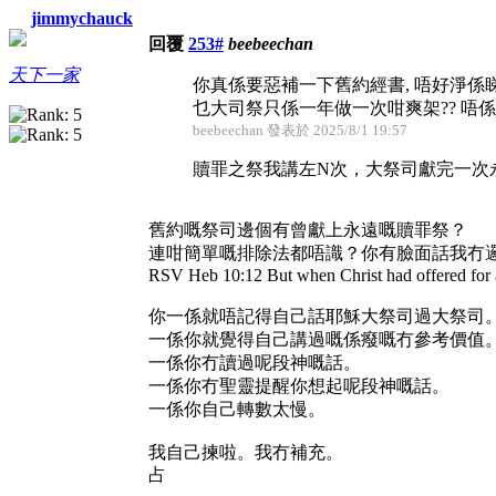
jimmychauck
回覆
253#
beebeechan
天下一家
你真係要惡補一下舊約經書, 唔好淨係睇
乜大司祭只係一年做一次咁爽架?? 唔
beebeechan 發表於 2025/8/1 19:57
贖罪之祭我講左N次，大祭司獻完一次
舊約嘅祭司邊個有曾獻上永遠嘅贖罪祭？
連咁簡單嘅排除法都唔識？你有臉面話我冇
RSV Heb 10:12 But when Christ had offered for
你一係就唔記得自己話耶穌大祭司過大祭司
一係你就覺得自己講過嘅係癈嘅冇參考價值
一係你冇讀過呢段神嘅話。
一係你冇聖靈提醒你想起呢段神嘅話。
一係你自己轉數太慢。
我自己揀啦。我冇補充。
占