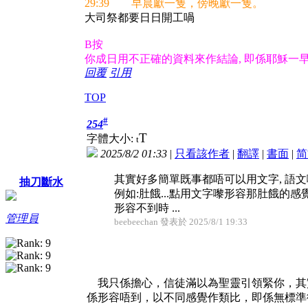
29:39 早晨獻一隻，傍晚獻一隻。
大司祭都要日日開工喎
B按
你成日用不正確的資料來作結論, 即係耶穌一
回覆
引用
TOP
#
254
T
字體大小:
t
2025/8/2 01:33
|
只看該作者
|
翻譯
|
書面
|
简
其實好多簡單既事都唔可以用文字, 語
抽刀斷水
例如:肚餓...點用文字嚟形容那肚餓的感
形容不到時 ...
管理員
beebeechan 發表於 2025/8/1 19:33
我只係擔心，信徒滿以為聖靈引領緊你，其
係形容唔到，以不同感覺作類比，即係無標準衡量