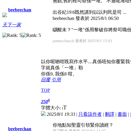
無錯,舊約裡司祭係一堆。 不過呢堆唔
beebeechan
出谷紀19:6既然講到以以列民是司 ...
beebeechan 發表於 2025/8/1 06:50
天下一家
瞓醒未？"一堆"係用黎破你將祭司職
jimmychauck 發表於 2025/8/1 15:03
以你呢啲咁既寫作水平....真係唔知你覆緊
字就真係「一堆」勒
你係9, 我係8 咁。
回覆
引用
TOP
#
250
T
字體大小:
t
2025/8/1 19:33
|
只看該作者
|
翻譯
|
書面
|
你地點知聖靈引領緊你讀經？
beebeechan
抽刀斷水 發表於 2025/8/1 11:07