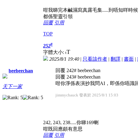
咁我睇完本鹹濕寫真露毛集.....到唔知咩時
都係聖靈引領
回覆
引用
TOP
#
252
T
字體大小:
t
2025/8/1 19:40
|
只看該作者
|
翻譯
|
書面
|
回覆 242# beebeechan
beebeechan
回覆 243# beebeechan
咁你淨係表演抄我問AI，即係你唔識回#
天下一家
jimmychauck 發表於 2025/8/1 15:03
242, 243, 238.....你睇169喇
咁既回應頗有意思
回覆
引用