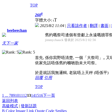
TOP
#
260
T
字體大小:
t
2025/8/2 11:04
|
只看該作者
|
翻譯
|
書面
|
beebeechan
舊約嘅祭司邊個有曾獻上永遠嘅贖罪
jimmychauck 發表於 2025/8/2 02:56
天下一家
首先, 係你寫野唔清楚, 一個「大祭司」,, 
依家先話唔係舊約嗰啲肋未大司祭。
於是就話我無邏輯, 老鼠唔上天秤 (唔係平)
回覆
引用
TOP
1 ...
7
8
9
10
11
12
13
14
15
16
下一頁
返回列表
高級模式
|
發新話題
B
Color
Image
Link
Quote
Code
Smilies