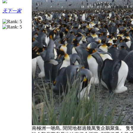
天下一家
南極洲一啲島, 閒閒地都過幾萬隻企鵝聚集。 隻