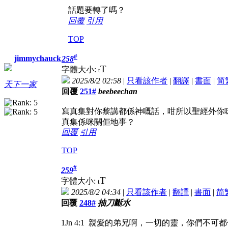
話題要轉了嗎？
回覆
引用
TOP
#
jimmychauck
258
T
字體大小:
t
2025/8/2 02:58
|
只看該作者
|
翻譯
|
書面
|
简
天下一家
回覆
251#
beebeechan
寫真集對你黎講都係神嘅話，咁所以聖經外你
真集係咪關佢地事？
回覆
引用
TOP
#
259
T
字體大小:
t
2025/8/2 04:34
|
只看該作者
|
翻譯
|
書面
|
简
回覆
248#
抽刀斷水
1Jn 4:1 親愛的弟兄啊，一切的靈，你們