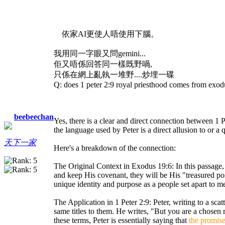
依家AI更使人唔使用下腦。
我用同一字眼又問gemini...
佢又唔係回答同一樣既野喎,
只係在網上亂執一堆野....炒埋一碟
Q: does 1 peter 2:9 royal priesthood comes from exod
beebeechan
Yes, there is a clear and direct connection between 1
the language used by Peter is a direct allusion to or a
天下一家
Here's a breakdown of the connection:
The Original Context in Exodus 19:6: In this passage,
and keep His covenant, they will be His "treasured pos
unique identity and purpose as a people set apart to 
The Application in 1 Peter 2:9: Peter, writing to a sca
same titles to them. He writes, "But you are a chosen 
these terms, Peter is essentially saying that
the promise