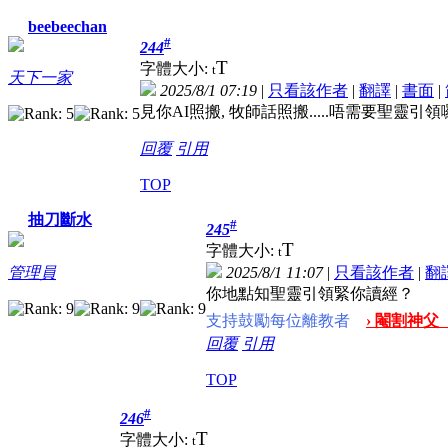
beebeechan
#
244
T
字體大小:
t
天下一家
2025/8/1 07:19
|
只看該作者
|
翻譯
|
書面
|
見你AI照搬, 牧師話照搬.....唔需要聖靈引領
回覆
引用
TOP
抽刀斷水
#
245
T
字體大小:
t
2025/8/1 11:07
|
只看該作者
|
翻
管理員
你地點知聖靈引領緊你讀經？
支持鼓勵每位離教者
› 閹割神父
回覆
引用
TOP
#
246
T
字體大小:
t