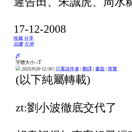
遲告田、朱誠虎、周水糠、曹
17-12-2008
收藏
分享
回覆
引用
#
2
T
字體大小:
t
2025/9/20 12:30
|
只看該作者
|
翻譯
|
書面
|
简
繁
(以下純屬轉載)
zt:劉小波徹底交代了