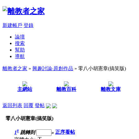
新建帳戶
登錄
論壇
搜索
幫助
導航
離教者之家
»
興趣討論‧原創作品
» 零八小胡憲章(搞笑版)
主網站
離教百科
離教文庫
返回列表
回覆
發帖
零八小胡憲章(搞笑版)
#
1
跳轉到
»
正序看帖