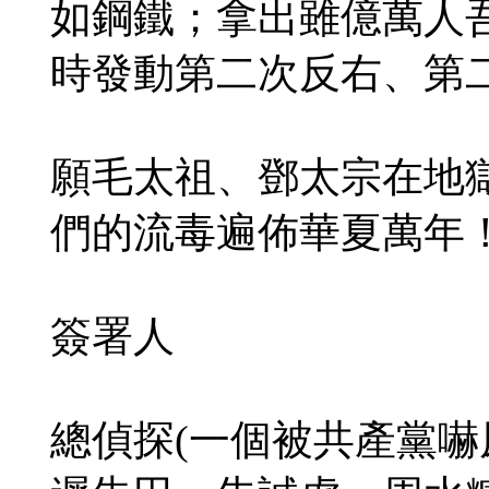
如鋼鐵；拿出雖億萬人
時發動第二次反右、第
願毛太祖、鄧太宗在地
們的流毒遍佈華夏萬年
簽署人
總偵探(一個被共產黨嚇