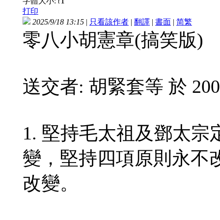
T
字體大小:
t
打印
2025/9/18 13:15
|
只看該作者
|
翻譯
|
書面
|
简
繁
零八小胡憲章(搞笑版)
送交者: 胡緊套等 於 2008年
1. 堅持毛太祖及鄧太
變，堅持四項原則永不
改變。