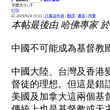
T
字體大小:
t
打印
2025/9/24 15:15
|
只看該作者
|
翻譯
|
書面
|
简
繁
本帖最後由 哈佛專家 於 202
中國不可能成為基督教
中國大陸、台灣及香港
督徒的理想。但這是錯
美國及加拿大這兩個基
傳統上也是基督教或天