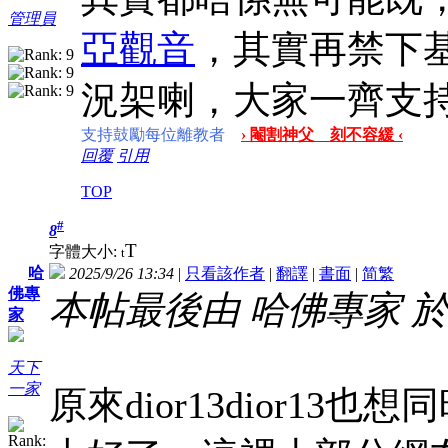
管理員
亞觀音
，其實再禁下
況架喇，大家一齊支
支持鼓勵每位離教者
› 閹割神父 刻不容緩 ‹
回覆
引用
TOP
#
8
T
字體大小:
t
哈
2025/9/26 13:34
|
只看該作者
|
翻譯
|
書面
|
简
繁
佛專
本帖最後由 哈佛專家 於 202
家
天下
一家
原來dior13dior1