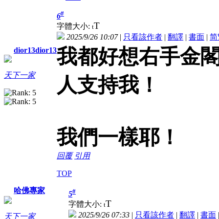
#
6
T
字體大小:
t
2025/9/26 10:07
|
只看該作者
|
翻譯
|
書面
|
简
我都好想右手金
dior13dior13
天下一家
人支持我！
我們一樣耶！
回覆
引用
TOP
哈佛專家
#
5
T
字體大小:
t
2025/9/26 07:33
|
只看該作者
|
翻譯
|
書面
天下一家