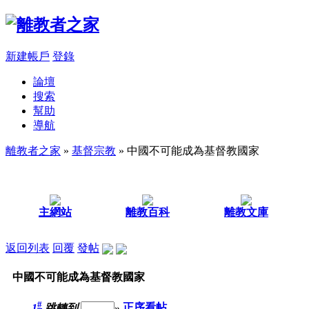
新建帳戶
登錄
論壇
搜索
幫助
導航
離教者之家
»
基督宗教
» 中國不可能成為基督教國家
主網站
離教百科
離教文庫
返回列表
回覆
發帖
中國不可能成為基督教國家
#
1
跳轉到
»
正序看帖