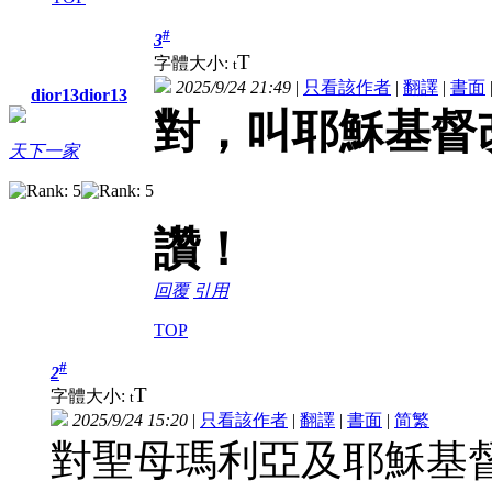
#
3
T
字體大小:
t
2025/9/24 21:49
|
只看該作者
|
翻譯
|
書面
dior13dior13
對，叫耶穌基督
天下一家
讚！
回覆
引用
TOP
#
2
T
字體大小:
t
2025/9/24 15:20
|
只看該作者
|
翻譯
|
書面
|
简
繁
對聖母瑪利亞及耶穌基