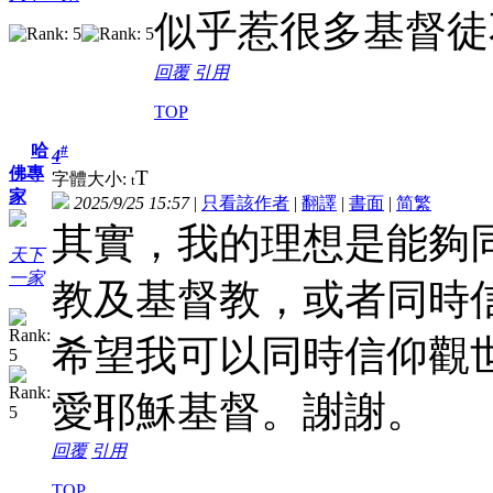
似乎惹很多基督徒
回覆
引用
TOP
哈
#
4
佛專
T
字體大小:
t
家
2025/9/25 15:57
|
只看該作者
|
翻譯
|
書面
|
简
繁
其實，我的理想是能夠
天下
一家
教及基督教，或者同時
希望我可以同時信仰觀
愛耶穌基督。謝謝。
回覆
引用
TOP