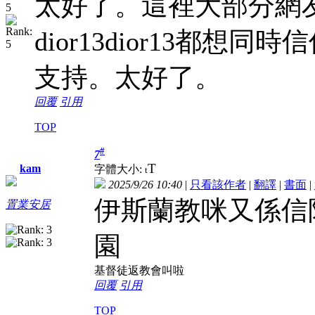
太好了。這裡大部分網
dior13dior13都
支持。太好了。
回覆
引用
TOP
#
7
T
kam
字體大小:
t
2025/9/26 10:40
|
只看該作者
|
翻譯
|
書面
|
伊斯蘭教咪又係信
置業安居
園
基督徒返教會叫啦
回覆
引用
TOP