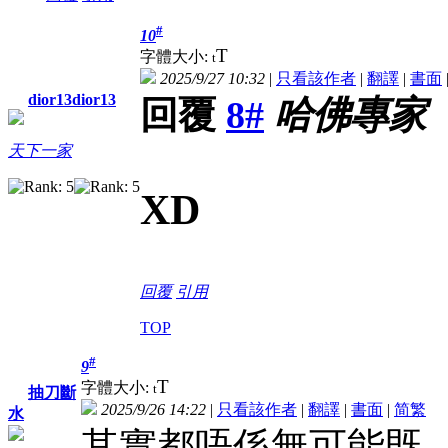
#
10
T
字體大小:
t
2025/9/27 10:32
|
只看該作者
|
翻譯
|
書面
dior13dior13
回覆
8#
哈佛專家
天下一家
XD
回覆
引用
TOP
#
9
T
字體大小:
t
抽刀斷
2025/9/26 14:22
|
只看該作者
|
翻譯
|
書面
|
简
繁
水
其實都唔係無可能既