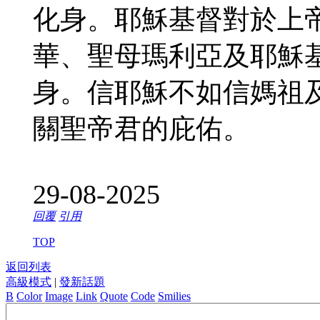
化身。耶穌基督對於上
華、聖母瑪利亞及耶穌
身。信耶穌不如信媽祖
關聖帝君的庇佑。
29-08-2025
回覆
引用
TOP
返回列表
高級模式
|
發新話題
B
Color
Image
Link
Quote
Code
Smilies