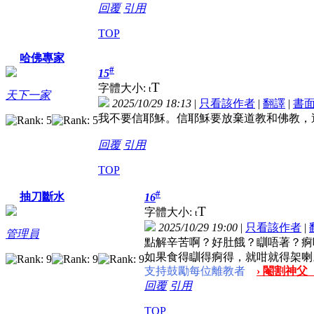
回覆
引用
TOP
哈佛專家
#
15
T
字體大小:
t
天下一家
2025/10/29 18:13
|
只看該作者
|
翻譯
|
書
我不要信耶穌。信耶穌要放棄道教和佛教，
回覆
引用
TOP
#
抽刀斷水
16
T
字體大小:
t
2025/10/29 19:00
|
只看該作者
|
管理員
點解辛苦啊？好肚餓？瞓唔著？痾
如果食得瞓得痾得，就咁就得架喇
支持鼓勵每位離教者
› 閹割神父
回覆
引用
TOP