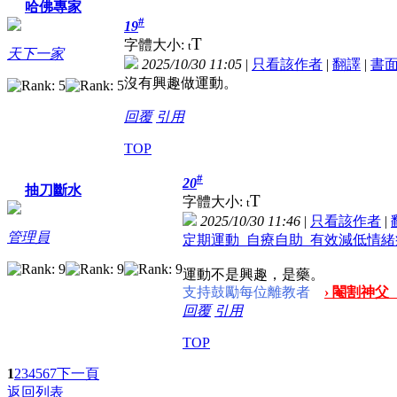
哈佛專家
#
19
T
字體大小:
t
天下一家
2025/10/30 11:05
|
只看該作者
|
翻譯
|
書
沒有興趣做運動。
回覆
引用
TOP
#
20
抽刀斷水
T
字體大小:
t
2025/10/30 11:46
|
只看該作者
|
管理員
定期運動 自療自助 有效減低情
運動不是興趣，是藥。
支持鼓勵每位離教者
› 閹割神父
回覆
引用
TOP
1
2
3
4
5
6
7
下一頁
返回列表