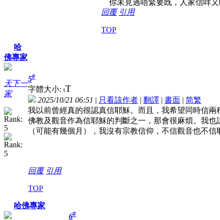
你未見過唔緊要既，人家信咩又
回覆
引用
TOP
哈
佛專家
#
5
天下一
T
字體大小:
t
家
2025/10/21 06:51
|
只看該作者
|
翻譯
|
書面
|
简
繁
我以前曾經真的很認真信耶穌。而且，我希望同時信兩
佛教及觀音作為信耶穌的判斷之一，那會很麻煩。我也
（可能有幾個月），我沒有宗教信仰，不信觀音也不信
回覆
引用
TOP
哈佛專家
#
6