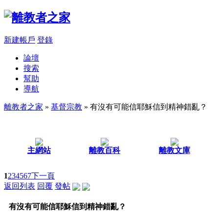
新建帳戶
登錄
論壇
搜索
幫助
導航
離教者之家
»
基督宗教
» 有沒有可能信耶穌信到精神錯亂？
主網站
離教百科
離教文庫
1
2
3
4
5
6
7
下一頁
返回列表
回覆
發帖
有沒有可能信耶穌信到精神錯亂？