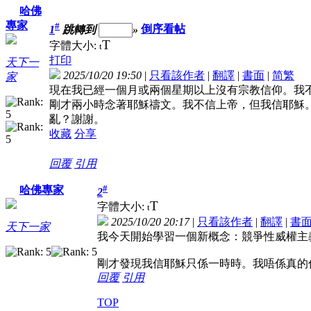
哈佛
專家
#
1
跳轉到
»
倒序看帖
T
字體大小:
t
打印
天下一
2025/10/20 19:50
|
只看該作者
|
翻譯
|
書面
|
简
繁
家
現在我已經一個月或兩個星期以上沒有宗教信仰。我
剛才兩小時念著耶穌禱文。我不信上帝，但我信耶穌
亂？謝謝。
收藏
分享
回覆
引用
#
哈佛專家
2
T
字體大小:
t
2025/10/20 20:17
|
只看該作者
|
翻譯
|
書
天下一家
我今天開始學習一個新概念：競爭性威權主
剛才發現我信耶穌只係一時時。我唔係真的
回覆
引用
TOP