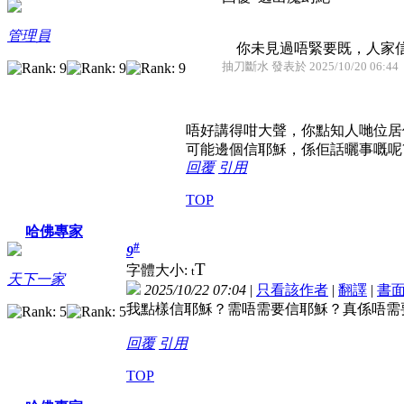
管理員
你未見過唔緊要既，人家信
抽刀斷水 發表於 2025/10/20 06:44
唔好講得咁大聲，你點知人哋位居
可能邊個信耶穌，係佢話曬事嘅呢
回覆
引用
TOP
哈佛專家
#
9
T
字體大小:
t
天下一家
2025/10/22 07:04
|
只看該作者
|
翻譯
|
書
我點樣信耶穌？需唔需要信耶穌？真係唔需
回覆
引用
TOP