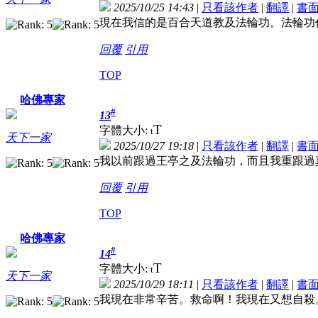
2025/10/25 14:43
|
只看該作者
|
翻譯
|
書
現在我信的是百合天道教及法輪功。法輪功
回覆
引用
TOP
哈佛專家
#
13
T
字體大小:
t
天下一家
2025/10/27 19:18
|
只看該作者
|
翻譯
|
書
我以前跟過王亭之及法輪功，而且我重跟過
回覆
引用
TOP
哈佛專家
#
14
T
字體大小:
t
天下一家
2025/10/29 18:11
|
只看該作者
|
翻譯
|
書
我現在非常辛苦。救命啊！我現在又想自殺