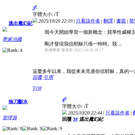
#
3
T
字體大小:
t
2025/10/20 22:19
|
只看該作者
|
翻譯
|
書面
|
简
逃出魔幻紀
我今天開始學習一個新概念：競爭性威權
齊家治國
剛才發現我信耶穌只係一時時。我 ...
哈佛專家 發表於 2025/10/20 20:17
這麼多年以來，我從來未見過你信耶穌，真的一
回覆
引用
TOP
#
4
抽刀斷水
T
字體大小:
t
2025/10/20 22:44
|
只看該作者
|
管理員
回覆
3#
逃出魔幻紀