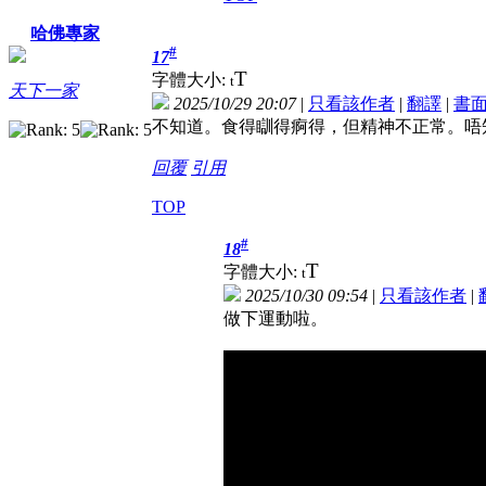
哈佛專家
#
17
T
字體大小:
t
天下一家
2025/10/29 20:07
|
只看該作者
|
翻譯
|
書
不知道。食得瞓得痾得，但精神不正常。唔
回覆
引用
TOP
#
18
T
字體大小:
t
2025/10/30 09:54
|
只看該作者
|
做下運動啦。