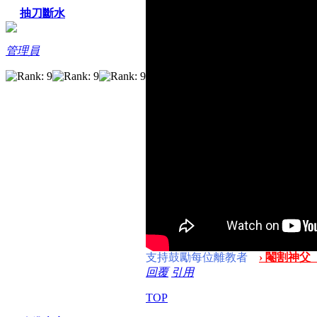
抽刀斷水
管理員
支持鼓勵每位離教者
› 閹割神父
回覆
引用
TOP