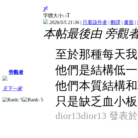
#
3
T
字體大小:
t
2026/5/5 21:36
|
只看該作者
|
翻譯
|
書面
|
本帖最後由 旁觀者 於 
至於那種每天我
他們是結構低一
旁觀者
他們本質結構和
天下一家
只是缺乏血小板
dior13dior13 發表於 