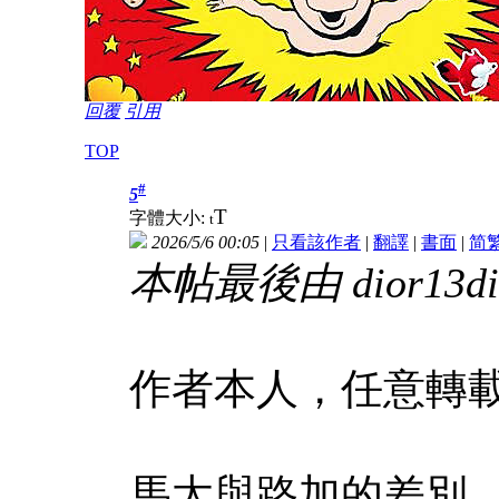
回覆
引用
TOP
#
5
T
字體大小:
t
2026/5/6 00:05
|
只看該作者
|
翻譯
|
書面
|
简
本帖最後由 dior13dior
作者本人，任意轉
馬太與路加的差別