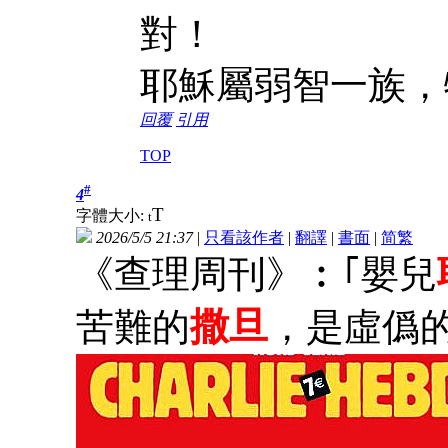
對！
耶穌屬弱智一族，
回覆
引用
TOP
#
4
T
字體大小:
t
2026/5/5 21:37
|
只看該作者
|
翻譯
|
書面
|
简
繁
《查理周刊》︰｢嬰兒
撒旦
苦難的
，是虛僞