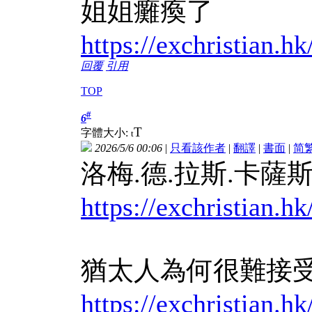
姐姐癱瘓了
https://exchrist
回覆
引用
TOP
#
6
T
字體大小:
t
2026/5/6 00:06
|
只看該作者
|
翻譯
|
書面
|
简
洛梅.德.拉斯.卡
https://exchrist
猶太人為何很難接
https://exchris