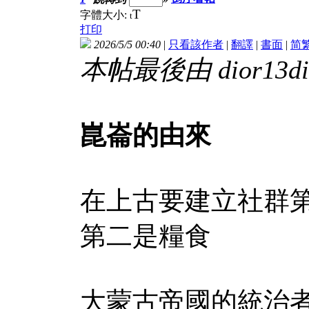
T
字體大小:
t
打印
2026/5/5 00:40
|
只看該作者
|
翻譯
|
書面
|
简
本帖最後由 dior13dior
崑崙的由來
在上古要建立社群
第二是糧食
大蒙古帝國的統治