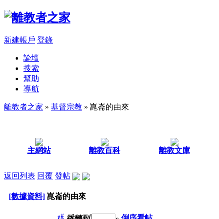
新建帳戶
登錄
論壇
搜索
幫助
導航
離教者之家
»
基督宗教
» 崑崙的由來
主網站
離教百科
離教文庫
返回列表
回覆
發帖
[數據資料]
崑崙的由來
#
1
跳轉到
»
倒序看帖