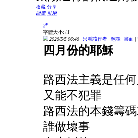
收藏
分享
回覆
引用
#
2
T
字體大小:
t
2026/5/5 06:46
|
只看該作者
|
翻譯
|
書面
|
四月份的耶穌
路西法主義是任何
又能不犯罪
路西法的本錢籌碼
誰做壞事