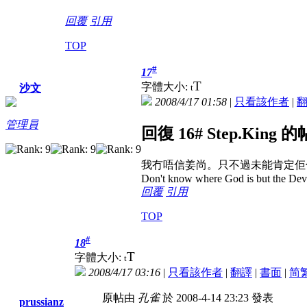
回覆
引用
TOP
#
17
T
字體大小:
t
沙文
2008/4/17 01:58
|
只看該作者
|
管理員
回復 16# Step.King 
我冇唔信姜尚。只不過未能肯定佢
Don't know where God is but the Devil 
回覆
引用
TOP
#
18
T
字體大小:
t
2008/4/17 03:16
|
只看該作者
|
翻譯
|
書面
|
简
原帖由
孔雀
於 2008-4-14 23:23 發表
prussianz