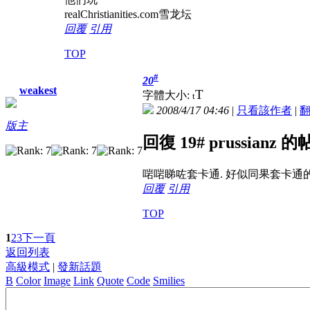
realChristianities.com雪龙坛
回覆
引用
TOP
#
20
weakest
T
字體大小:
t
2008/4/17 04:46
|
只看該作者
|
版主
回復 19# prussianz 
啱啱睇咗套卡通. 好似同果套卡通的
回覆
引用
TOP
1
2
3
下一頁
返回列表
高級模式
|
發新話題
B
Color
Image
Link
Quote
Code
Smilies