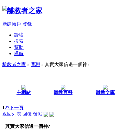
新建帳戶
登錄
論壇
搜索
幫助
導航
離教者之家
»
閒聊
» 其實大家信邊一個神?
主網站
離教百科
離教文庫
1
2
3
下一頁
返回列表
回覆
發帖
其實大家信邊一個神?