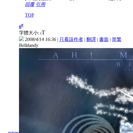
回覆
引用
TOP
#
6
T
字體大小:
t
2008/4/14 16:36
|
只看該作者
|
翻譯
|
書面
|
简
繁
Belldandy
www