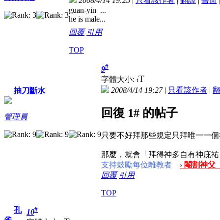
2008/4/14 19:25
|
只看該作者
|
翻譯
|
書面
guan-yin ...
he is male...
回覆
引用
TOP
#
9
T
字體大小:
t
2008/4/14 19:27
|
只看該作者
|
抽刀斷水
回復 1# 的帖子
管理員
只要不好拜那些規定只拜唯一一個
那麼，就會「拜得神多自有神庇祐
支持鼓勵每位離教者
› 閹割神父
回覆
引用
TOP
#
孔
10