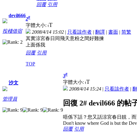
回覆
引用
devil666
#
2
T
字體大小:
t
投棧借宿
2008/4/14 15:02
|
只看該作者
|
翻譯
|
書面
|
简
繁
其實涼宮春日同飛天意粉之間好難揀
上面係我
回覆
引用
TOP
#
3
T
字體大小:
t
沙文
2008/4/14 15:24
|
只看該作者
|
管理員
回復 2# devil666 的帖
唔係下話？您又話涼宮春日靚，而
Don't know where God is but the Devil 
回覆
引用