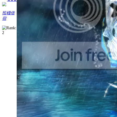
投棧借
宿