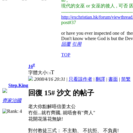
so ,
現代的女巫 or 女巫的後人 , 可否 因為 ,,
------------------------------------------------
http://exchristian.hk/forum/viewth
post#37
or have you ever inspected one of th
Don't know where God is but the Devil 
回覆
引用
TOP
#
16
T
字體大小:
t
2008/4/16 20:31
|
只看該作者
|
翻譯
|
書面
|
简
繁
Step.King
回復 15# 沙文 的帖子
齊家治國
老大你點解唔信姜太公
冇佢...就冇齊國, 就唔會有"齊人"
花開花落花無缺!
對付教徒三式： 不主動、 不抗拒、 不負責!