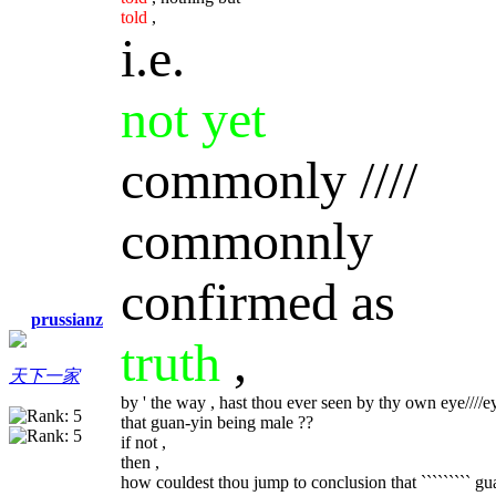
told
,
i.e.
not yet
commonly ////
commonnly
confirmed as
prussianz
truth
,
天下一家
by ' the way , hast thou ever seen by thy own eye////e
that guan-yin being male ??
if not ,
then ,
how couldest thou jump to conclusion that ````````` guan-y