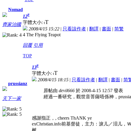
Nomad
#
12
T
字體大小:
t
齊家治國
2008/4/15 15:22
|
只看該作者
|
翻譯
|
書面
|
简
繁
4 The Flying Teapot
回覆
引用
TOP
#
13
T
字體大小:
t
2008/4/15 18:15
|
只看該作者
|
翻譯
|
書面
|
简
prussianz
原帖由
devil666
於 2008-4-15 12:57 發表
經過一番研究，觀世音菩薩唔係神，prussi
天下一家
感謝指正，
, cheers ThANK ye
exChristian.info前基督徒，主力：淚儿／泪
树。。。。。。。。。。。。。。。。。。。。