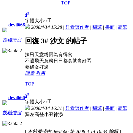
TOP
#
4
T
字體大小:
t
devil666
2008/4/14 15:28
|
只看該作者
|
翻譯
|
書面
|
简
繁
回復 3# 沙文 的帖子
投棧借宿
揀飛天意粉因為有得食
不過飛天意粉日日都食就會好悶
要條女好過
回覆
引用
TOP
#
5
devil666
T
字體大小:
t
2008/4/14 16:31
|
只看該作者
|
翻譯
|
書面
|
简
繁
投棧借宿
漏左高登小丑神添
[
本帖最後由 devil666 於 2008-4-14 16:34 編輯
]