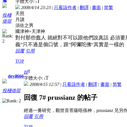
雀
T
字體大小:
t
2008/4/14 23:23
|
只看該作者
|
翻譯
|
書面
|
简
繁
天照
投棧
月讀
借宿
須佐之男
國津神+天津神
對付那些蠢人 就絕對不可以跟他們說真話 必須要
義“只不過是個口號，跟“阿彌陀佛“其實是一樣的
回覆
引用
TOP
#
11
devil666
T
字體大小:
t
2008/4/15 12:57
|
只看該作者
|
翻譯
|
書面
|
简
繁
投棧借宿
回復 7# prussianz 的帖子
經過一番研究，觀世音菩薩唔係神，prussianz 兄
回覆
引用
TOP