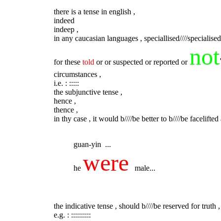
there is a tense in english ,
indeed
indeep ,
in any caucasian languages , speciallised////specialised/
not
for these
told
or or suspected or reported or
circumstances ,
i.e. : :::::
the subjunctive tense ,
hence ,
thence ,
in thy case , it would b////be better to b////be facelifted as 
guan-yin ...
were
he
male...
the indicative tense , should b////be reserved for truth , 
e.g. : ::::::::::