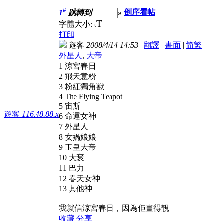
#
1
跳轉到
»
倒序看帖
T
字體大小:
t
打印
遊客
2008/4/14 14:53
|
翻譯
|
書面
|
简
繁
外星人
,
大帝
1 涼宮春日
2 飛天意粉
3 粉紅獨角獸
4 The Flying Teapot
5 宙斯
遊客
116.48.88.x
6 命運女神
7 外星人
8 女媧娘娘
9 玉皇大帝
10 大袞
11 巴力
12 春天女神
13 其他神
我就信涼宮春日，因為佢畫得靚
收藏
分享