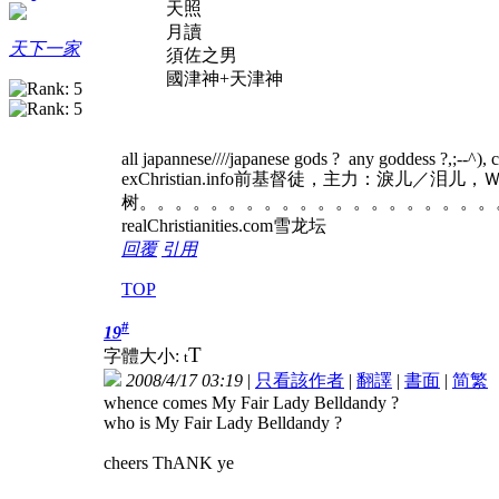
天照
月讀
天下一家
須佐之男
國津神+天津神
all japannese////japanese gods ?
any goddess ?,;--^),
exChristian.info前基督徒，主力：淚儿／泪
树。。。。。。。。。。。。。。。。。。。。
realChristianities.com雪龙坛
回覆
引用
TOP
#
19
T
字體大小:
t
2008/4/17 03:19
|
只看該作者
|
翻譯
|
書面
|
简
繁
whence comes My Fair Lady Belldandy ?
who is My Fair Lady Belldandy ?
cheers ThANK ye