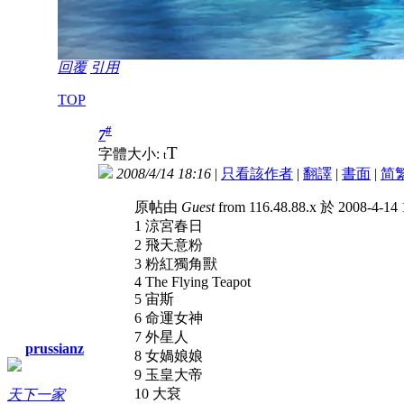
回覆
引用
TOP
#
7
T
字體大小:
t
2008/4/14 18:16
|
只看該作者
|
翻譯
|
書面
|
简
原帖由
Guest
from 116.48.88.x 於 2008-4-1
1 涼宮春日
2 飛天意粉
3 粉紅獨角獸
4 The Flying Teapot
5 宙斯
6 命運女神
7 外星人
prussianz
8 女媧娘娘
9 玉皇大帝
10 大袞
天下一家