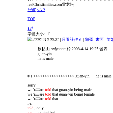
realChristianities.com雪龙坛
回覆
引用
TOP
#
14
T
字體大小:
t
2008/4/16 06:21
|
只看該作者
|
翻譯
|
書面
|
简
原帖由
onlyaaaa
於 2008-4-14 19:25 發表
guan-yin ...
he is male...
#.1 >>>>>>>>>>>>>>>>>> guan-yin ... he is male..
sorry ,
we 'r////are
told
that guan-yin being male
we 'r////are
told
that guan-yin being female
we 'r////are
told
that .........
i.e.
told
, only
told
, nothing but