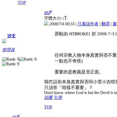
TOP
#
112
T
字體大小:
t
2008/7/4 00:55
|
只看該作者
|
翻譯
|
書
原帖由
HTBROKE1
於 2008-7-3
沙文
管理員
任何宗教人物本身真實與否不重
一點也不奇怪)
重要的是教義是否正面。
我冇話佢本身真實與否同小雲小吉咁
只須答「咁樣不重要」？
Don't know where God is but the Devil is in 
回覆
引用
TOP
#