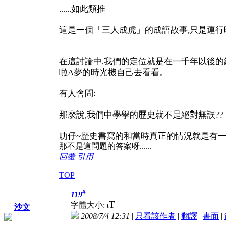
......如此類推
這是一個「三人成虎」的成語故事,只是運
在這討論中,我們的定位就是在一千年以後的
啦A夢的時光機自己去看看。
有人會問:
那麼說,我們中學學的歷史就不是絕對無誤??
叻仔~歷史書寫的和當時真正的情況就是有一
那不是這問題的答案呀......
回覆
引用
TOP
#
119
T
字體大小:
t
沙文
2008/7/4 12:31
|
只看該作者
|
翻譯
|
書面
|