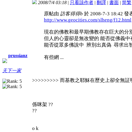
2008/7/4 03:18
|
只看該作者
|
翻譯
|
書面
|
简
繁
原帖由
訪客得得b
於 2008-7-3 18:42 
http://www.geocities.com/slheng/f12.html
現在的佛教和最早期佛教存在巨大的分別
但人的心靈卻是無改變的 能否從佛義中
能否從眾多佛說中 辨別出真偽 尋求出
prussianz
有些網 ...
天下一家
>>>>>>>>> 而基教之耶穌在歷史上卻全
係咪架 ??
??
o k