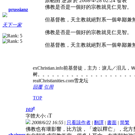
原帖由
逆源
於 2008-4-28 02:24 發表
佛教是否是一個好的宗教就見仁見智。
prussianz
但基督教，天主教就絕對系一個卑鄙兼
天下一家
佛教是否是一個好的宗教就見仁見智。
但基督教，天主教就絕對系一個卑鄙兼無恥
exChristian.info前基督徒，主力：淚儿／泪
树。。。。。。。。。。。。。。。。。。。。
realChristianities.com雪龙坛
回覆
引用
TOP
#
103
T
字體大小:
t
2008/6/22 16:55
|
只看該作者
|
翻譯
|
書面
|
简
繁
佛教也有壞影響，比方說，「遼以釋亡」，北方
chairrex