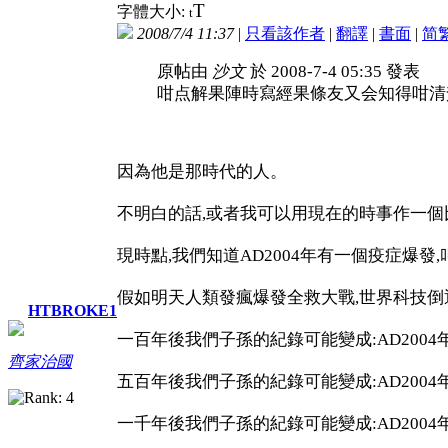
T
字體大小:
t
2008/7/4 11:37
|
只看該作者
|
翻譯
|
書面
|
简
原帖由
沙文
於 2008-7-4 05:35 發表
咁点解果陣時寫經果條友又会知得咁清
因為他是那時代的人。
不明白的話,或者我可以用現在的時事作一個
現時點,我們知道AD2004年有一個疫症爆發,叫
假如明天人類發瘋爆發全救大戰,世界科技倒
HTBROKE1
一百年後我們子孫的紀錄可能變成:AD2004年有
齊家治國
五百年後我們子孫的紀錄可能變成:AD2004年有一
一千年後我們子孫的紀錄可能變成:AD2004年有