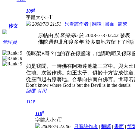
#
109
T
字體大小:
t
2008/7/3 21:51
|
只看該作者
|
翻譯
|
書面
|
简
繁
沙文
原帖由
訪客得得b
於 2008-7-3 02:42 發表
佛陀週遊北印度多年 於多處地方留下了印
管理員
係咪架B哥？他的存在係堅啫，他講啲嘢又係咪
如是我聞。一時佛在阿耨達池龍王宮中。與大比
住地。次當作佛。如王太子。俱於十方皆成佛道
從座而起右膝著地。合掌向佛而白佛言。世尊若
Don't know where God is but the Devil is in the details
回覆
引用
TOP
#
110
T
字體大小:
t
2008/7/3 22:06
|
只看該作者
|
翻譯
|
書面
|
简