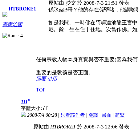
原帖由
沙文
於 2008-7-3 21:51 發表
HTBROKE1
係咪架B哥？他的存在係堅啫，他講啲
如是我聞。一時佛在阿耨達池龍王宮中
齊家治國
尼。餘一生在住十住地。次當作佛。如王太
任何宗教人物本身真實與否不重要(因為我們
重要的是教義是否正面。
回覆
引用
TOP
#
111
T
字體大小:
t
2008/7/4 00:28
|
只看該作者
|
翻譯
|
書面
|
简
繁
原帖由
HTBROKE1
於 2008-7-3 22:06 發表