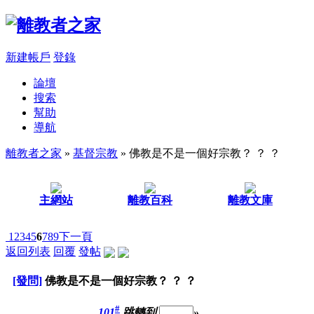
新建帳戶
登錄
論壇
搜索
幫助
導航
離教者之家
»
基督宗教
» 佛教是不是一個好宗教？ ？ ？
主網站
離教百科
離教文庫
1
2
3
4
5
6
7
8
9
下一頁
返回列表
回覆
發帖
[發問]
佛教是不是一個好宗教？ ？ ？
#
101
跳轉到
»