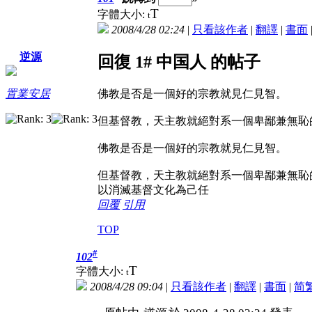
T
字體大小:
t
2008/4/28 02:24
|
只看該作者
|
翻譯
|
書面
逆源
回復 1# 中国人 的帖子
置業安居
佛教是否是一個好的宗教就見仁見智。
但基督教，天主教就絕對系一個卑鄙兼無恥
佛教是否是一個好的宗教就見仁見智。
但基督教，天主教就絕對系一個卑鄙兼無恥
以消滅基督文化為己任
回覆
引用
TOP
#
102
T
字體大小:
t
2008/4/28 09:04
|
只看該作者
|
翻譯
|
書面
|
简