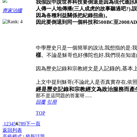
我假設中說世界科技要倒退是因為現代通訊科
人傳一人地傳播(三人成虎的故事聽過吧?),
齊家治國
因為各種利益關係把紀錄扭曲)。
因此要倒退到同一個科技和500BC至2008
中學歷史只是一個簡單的說法,我想指的是:
樣
。
不論是穌哥也好佛陀也好,我們現在知道
是人記錄的,基本
因為歷史記錄和宗教經文
上文中提到穌哥(不論此人是否真實存在,依照
經是歷史記錄和宗教經文為政治服務而產
那不是這問題的答案呀......
回覆
引用
TOP
1
2
3
4
5
6
7
8
9
下一頁
返回列表
高級模式
|
發新話題