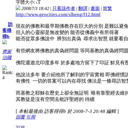
T
字體大小:
t
2008/7/3 18:42
|
只看該作者
|
翻譯
|
書面
|
简
繁
http://www.geocities.com/slheng/f12.html
訪
現在的佛教和最早期佛教存在巨大的分別 是難以避
客得
但人的心靈卻是無改變的 能否從佛義中有所得著
得b
能否從眾多佛說中 辨別出真偽 尋求出智慧 就要看
有些網友將佛教的真偽經問題 等同基教的真偽經問題
齊家
治國
佛陀週遊北印度多年 於多處地方留下了印証 鮮見有
他說法多年 要介紹他所了解到的宇宙實相 即佛經慣
有佛性 一切的答案可以內在尋找 佛法是一條尋訪智
而基教之耶穌在歷史上卻全無証明 唯有靠聖經去維
其教徒是沒有空間去枇評聖經的 待續
[
本帖最後由 訪客得得b 於 2008-7-3 20:48 編輯
]
回覆
引用
TOP