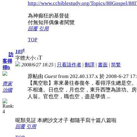
http://www.ccbiblestudy.org/Topics/88Gospel/88
為神癲狂的基督徒
付無知拜偶像者閱覽
回覆
引用
TOP
#
105
訪
T
字體大小:
t
客得
2008/6/27 18:25
|
只看該作者
|
翻譯
|
書面
|
简
繁
得b
原帖由
Guest
from 202.40.137.x 於 2008-6-27 
【萬空歌】寒來暑往春復冬，看得浮生總是空。
齊家
不相逢。日也空，月也空，東升西墮為誰功。房
治國
人翁。官也空，職也空，盡是孽債 ...
呢類見証 本網沙文才子 都隨手寫十篇八篇啦
回覆
引用