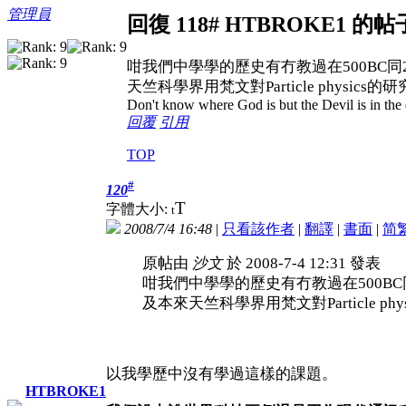
管理員
回復 118# HTBROKE1 的帖
咁我們中學學的歷史有冇教過在500BC
天竺科學界用梵文對Particle physics
Don't know where God is but the Devil is in the 
回覆
引用
TOP
#
120
T
字體大小:
t
2008/7/4 16:48
|
只看該作者
|
翻譯
|
書面
|
简
原帖由
沙文
於 2008-7-4 12:31 發表
咁我們中學學的歷史有冇教過在500B
及本來天竺科學界用梵文對Particle phy
以我學歷中沒有學過這樣的課題。
HTBROKE1