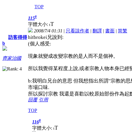
TOP
#
115
T
字體大小:
t
2008/7/4 01:31
|
只看該作者
|
翻譯
|
書面
|
简
繁
hitbrokei兄說到:
訪客得得
b
(個人感受:
現象就變成改變宗教的是人而不是個神。
齊家治國
所以我覺得某程度上說,或者宗教人物本身已經
b:我明白兄台的意思 但我想指出所謂"宗教的思
市場口味.
所以探討宗教 我還是喜歡以較原始部份作為起
回覆
引用
TOP
#
116
T
字體大小:
t