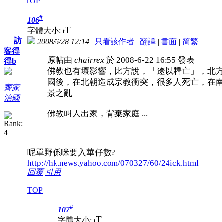
TOP
#
106
T
字體大小:
t
訪
2008/6/28 12:14
|
只看該作者
|
翻譯
|
書面
|
简
繁
客得
原帖由
chairrex
於 2008-6-22 16:55 發表
得b
佛教也有壞影響，比方說，「遼以釋亡」，北
國後，在北朝造成宗教衝突，很多人死亡，在
齊家
景之亂
治國
佛教叫人出家，背棄家庭 ...
呢單野係咪要入華仔數?
http://hk.news.yahoo.com/070327/60/24ick.html
回覆
引用
TOP
#
107
T
字體大小:
t