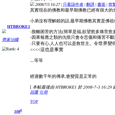
2008/7/3 16:27
|
只看該作者
|
翻譯
|
書面
|
简
其實現在的佛教和最早期佛教已經有很大的
小弟沒有理解錯的話,最早期佛教其實是佛祖
HTBROKE1
-脫離困苦的方法(簡單是福,欲望愈多痛苦愈多
-因果報應之類的仇恨只會令悲傷和痛苦不斷惡
齊家治國
令世界變
-只要有心,人人也可以是救世主。
<<<<這也是事實
....等等
經過數千年的傳承,會變質是正常的
[
本帖最後由 HTBROKE1 於 2008-7-3 16:29
回覆
引用
TOP
#
108