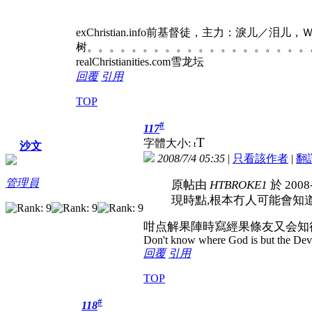
exChristian.info前基督徒，主力：淚儿／泪
树。。。。。。。。。。。。。。。。。。。。
realChristianities.com雪龙坛
回覆
引用
TOP
#
117
T
字體大小:
t
沙文
2008/7/4 05:35
|
只看該作者
|
翻
管理員
原帖由
HTBROKE1
於 2008
現時點,根本冇人可能會知
咁点解果陣時寫經果條友又会知
Don't know where God is but the Devil 
回覆
引用
TOP
#
118