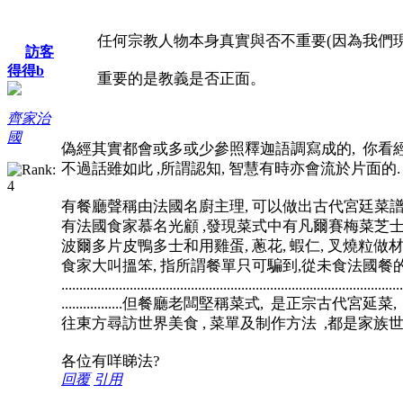
任何宗教人物本身真實與否不重要(因為我們
訪客
得得b
重要的是教義是否正面。
齊家治
國
偽經其實都會或多或少參照釋迦語調寫成的, 你看
不過話雖如此 ,所謂認知, 智慧有時亦會流於片面的.
有餐廳聲稱由法國名廚主理, 可以做出古代宮廷菜譜
有法國食家慕名光顧 ,發現菜式中有凡爾賽梅菜芝士
波爾多片皮鴨多士和用雞蛋, 蔥花, 蝦仁, 叉燒粒做
食家大叫搵笨, 指所謂餐單只可騙到,從未食法國餐
...............................................................................................
.................但餐廳老闆堅稱菜式, 是正宗古代宮
往東方尋訪世界美食 , 菜單及制作方法 ,都是家族
各位有咩睇法?
回覆
引用