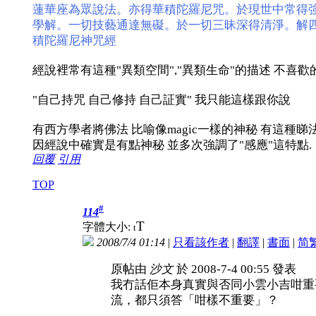
蓮華座為眾說法。亦得華積陀羅尼咒。於現世中常得
學解。一切技藝通達無礙。於一切三昧深得清淨。解
積陀羅尼神咒經
經說裡常有這種"異類空間","異類生命"的描述 不喜歡
"自己持咒 自己修持 自己証實" 我只能這樣跟你說
有西方學者將佛法 比喻像magic一樣的神秘 有這種睇
因經說中確實是有點神秘 並多次強調了"感應"這特點.
回覆
引用
TOP
#
114
T
字體大小:
t
2008/7/4 01:14
|
只看該作者
|
翻譯
|
書面
|
简
原帖由
沙文
於 2008-7-4 00:55 發表
我冇話佢本身真實與否同小雲小吉咁重
流，都只須答「咁樣不重要」？