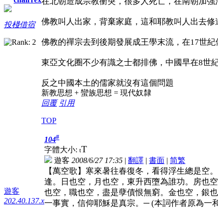
在北朝造成宗教衝突，很多人死亡，在南朝加強
佛教叫人出家，背棄家庭，這和耶教叫人出去修
投棧借宿
佛教的禪宗去到後期發展成王學末流，在17世
東亞文化圈不少有識之士都排佛，中國早在8世紀
反之中國本土的儒家就沒有這個問題
新教思想 + 蠻族思想 = 現代奴隸
回覆
引用
TOP
#
104
T
字體大小:
t
遊客
2008/6/27 17:35
|
翻譯
|
書面
|
简
繁
【萬空歌】寒來暑往春復冬，看得浮生總是空。
逢。日也空，月也空，東升西墮為誰功。房也空
遊客
也空，職也空，盡是孽債恨無窮。金也空，銀也
202.40.137.x
一事實，信仰耶穌是真宗。─ (本詞作者原為