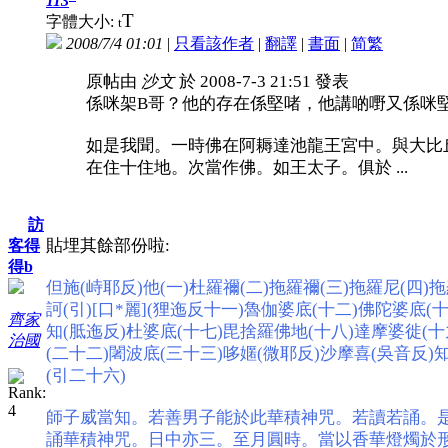
113
T
字體大小:
t
2008/7/4 01:01
|
只看該作者
|
翻譯
|
書面
|
简
繁
原帖由
沙文
於 2008-7-3 21:51 發表
係咪架B哥？他的存在係堅啫，他講啲嘢又係咪
如是我聞。一時佛在阿耨達池龍王宮中。與大比
在住十住地。次當作佛。如王太子。俱於 ...
訪
貼埋其餘部份啦:
客得
得b
但施(峙耶反)他(一)杜羅禰(二)拖羅禰(三)拖羅尼(四)拖
訶(引)[
口*麗
](狸迤反十一)魯伽婆底(十二)佛陀婆底(十
齊家
知(胝迤反)杜婆底(十七)毘捨羅佛地(十八)達摩婆徙(
治國
(二十二)闍波底(三十三)哆嫟(微耶反)沙摩喜(吳音反
(引二十六)
師子威當知。若善男子能於此華積神咒。若讀若誦。
誦華積神咒。日中亦三。至月圓時。當以香華燈燭於