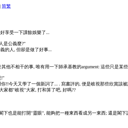
|
简
繁
好享受一下課餘娛樂了...
人是公義麼?"
公義的人, 但卻是做了好事...
.至於其他不相干的事, 唯有用一下師承基教的argument: 這些只
!"
多謝你!!今天又學了一個新詞了...
. 寫書評的, 便是岐視那些欣賞該被評
家都"岐視"大家, 打和算了吧, 好嗎??
神...想必閣下也是能打開"靈眼", 能夠把一種東西看成另一東西; 還