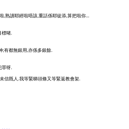
,熟讀耶經啦唔該,重話係耶徒添,算把啦你...
標啫.
神;有都無銀用,亦係多銀餘.
罪呀.
邊未信既人.我等緊睇頭條又等緊返教會架.