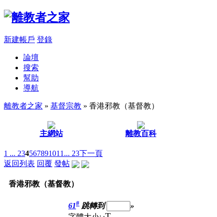
新建帳戶
登錄
論壇
搜索
幫助
導航
離教者之家
»
基督宗教
» 香港邪教（基督教）
主網站
離教百科
1 ...
2
3
4
5
6
7
8
9
10
11
... 23
下一頁
返回列表
回覆
發帖
香港邪教（基督教）
#
61
跳轉到
»
T
字體大小: