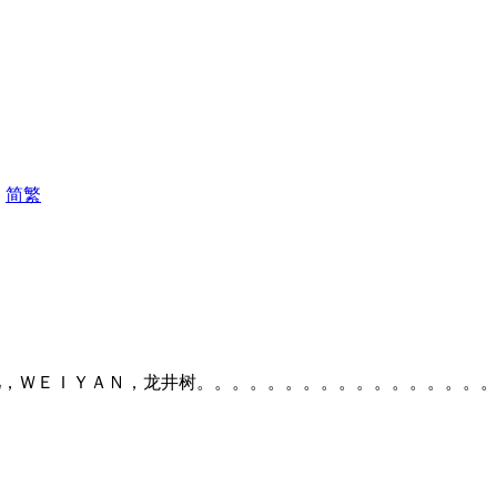
|
简
繁
主力：淚儿／泪儿，ＷＥＩＹＡＮ，龙井树。。。。。。。。。。。。。