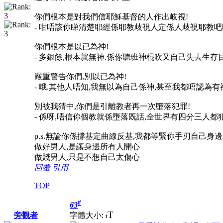
你們根本是對我們信耶穌基督的人作出岐視!
- 咁唔該你睇清楚耶經係耶教歧視人定係人歧視耶教吧啦
你們根本是以已為神!
- 多銀餘,根本就無神.係你聽班神棍吹又自己失去生存目
嚴重警告你們,別以已為神!
- 哦.其他人唔知,我無以為自己係神,甚至我都唔認為有
別被我猜中,你們是引離教者再一次墮落犯罪!
- 係呀,唔信你個教就係墮落既話,全世界有四分三人都犯
p.s.無論你係撐基定曲線反基,我都等緊你手刃自己身
做好男人,是讓身邊所有人開心
做賤男人,只是不想自己太傷心
回覆
引用
TOP
#
63
T
字體大小:
旁觀者
t