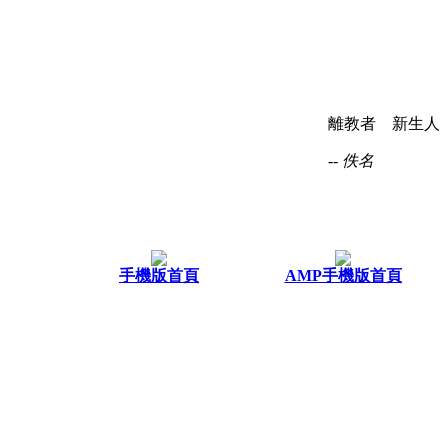
離教者 新生人
-- 佚名
手機版首頁
AMP手機版首頁