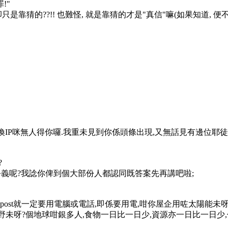
!"
 說的卻只是靠猜的??!! 也難怪, 就是靠猜的才是"真信"嘛(如果知道,
人hack咗要換IP咪無人得你囉.我重未見到你係頭條出現,又無話見有邊
?
先係公義呢?我諗你俾到個大部份人都認同既答案先再講吧啦;
個post就一定要用電腦或電話,即係要用電,咁你屋企用咗太陽能未呀
野未呀?個地球咁銀多人,食物一日比一日少,資源亦一日比一日少,