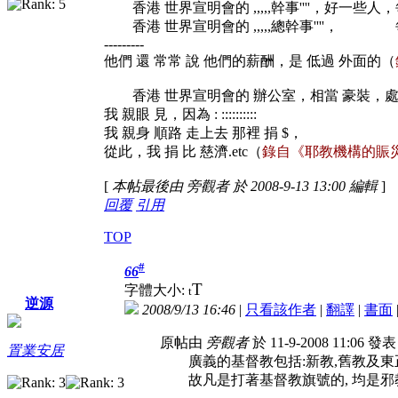
香港 世界宣明會的 ,,,,,幹事''''，好一些人，每一
香港 世界宣明會的 ,,,,,總幹事''''， 每一個
---------
他們 還 常常 說 他們的薪酬，是 低過 外面的（
香港 世界宣明會的 辦公室，相當 豪裝，處處 雲
我 親眼 見，因為 : ::::::::::
我 親身 順路 走上去 那裡 捐 $，
從此，我 捐 比 慈濟.etc（
錄自《耶教機構的賑災宣傳
[
本帖最後由 旁觀者 於 2008-9-13 13:00 編輯
]
回覆
引用
TOP
#
66
T
字體大小:
t
逆源
2008/9/13 16:46
|
只看該作者
|
翻譯
|
書面
原帖由
旁觀者
於 11-9-2008 11:06 發
置業安居
廣義的基督教包括:新教,舊教及東正教
故凡是打著基督教旗號的, 均是邪