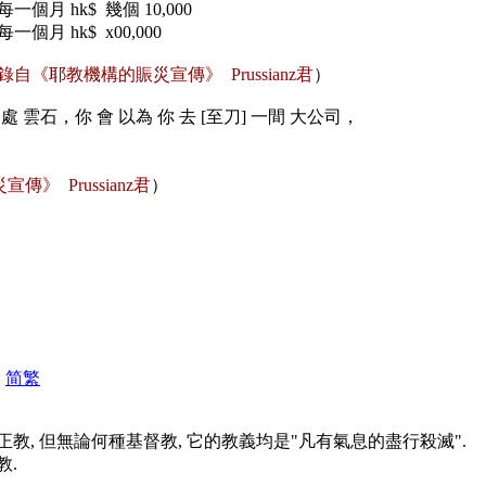
個月 hk$ 幾個 10,000
月 hk$ x00,000
錄自《耶教機構的賑災宣傳》 Prussianz君
）
石，你 會 以為 你 去 [至刀] 一間 大公司，
》 Prussianz君
）
|
简
繁
表
, 但無論何種基督教, 它的教義均是"凡有氣息的盡行殺滅".
教.