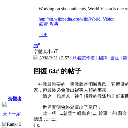
Working on six continents, World Vision is one of
http://en.wikipedia.org/wiki/World_Vision
回覆
引用
TOP
#
65
T
字體大小:
t
2008/9/13 12:57
|
只看該作者
|
翻譯
|
書面
|
简
回復 64# 的帖子
一神教最重要的一個教義是消滅異己，它所做
家，但最終必會做出禍害人類的事來。
總之，凡是以一神作招牌的教派均非好東
旁觀者
世界宣明會終於露出了尾巴：
此一些 ,,,,,慈善'''' 組織 的 ,,,,,幹事'''' 的
天下一家
聽講 : ::::::::::
e.g.