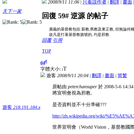
2008/9/11 11:06
|
只看該作者
|
翻譯
|
書面
天下一家
回復 59# 逆源 的帖子
廣義的基督教包括:新教,舊教及東正教, 但無論何種基
故凡是打著基督教旗號的, 均是邪教.
回覆
引用
TOP
#
64
T
字體大小:
t
遊客
2008/9/11 20:04
|
翻譯
|
書面
|
简
繁
原帖由
peterchansuper
於 2008-5-6 14:
將宣明會視為邪教,
是否資料並不十分準確???
遊客
218.191.184.x
http://zh.wikipedia.org/wiki/%E5%
世界宣明會（World Vision，基督