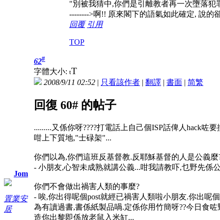
"別被我猜中,你們是引離教者再一次墮落犯罪
-------->啊!! 原來閣下的語氣如此確定,
回覆
引用
TOP
#
62
T
字體大小:
t
2008/9/11 02:52
|
只看該作者
|
翻譯
|
書面
|
简
繁
回復 60# 的帖子
.........又係你呀????打電話上自己個ISP話俾
咁上下質地,"士碌架"...
你們以為,你們這班反基督教.反耶穌基督的人是公義麼
- 小朋友,心智未成熟就講公義...咁我請教吓,乜野
Jom
你們不會做出禍害人類的事麼?
- 唉,你出得呢個post就經已禍害人類啦小朋友.你出呢
置業安
為有讀過書,書係紙製品喎.定係你用竹簡呀??今日食咗
居
造你出黎即係放老鼠入米缸...