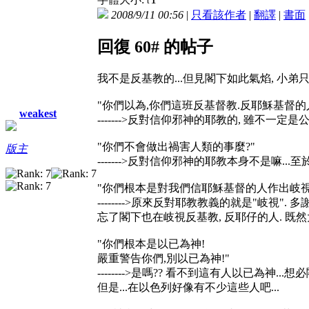
t
2008/9/11 00:56
|
只看該作者
|
翻譯
|
書面
回復 60# 的帖子
我不是反基教的...但見閣下如此氣焰, 小弟只
"你們以為,你們這班反基督教.反耶穌基督的
weakest
------->反對信仰邪神的耶教的, 雖不一定是
"你們不會做出禍害人類的事麼?"
版主
------->反對信仰邪神的耶教本身不是嘛..
"你們根本是對我們信耶穌基督的人作出岐視
-------->原來反對耶教教義的就是"岐視". 
忘了閣下也在岐視反基教, 反耶仔的人. 既然大
"你們根本是以已為神!
嚴重警告你們,別以已為神!"
-------->是嗎?? 看不到這有人以已為
但是...在以色列好像有不少這些人吧...