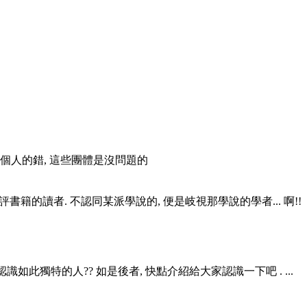
是某些個人的錯, 這些團體是沒問題的
書籍的讀者. 不認同某派學說的, 便是岐視那學說的學者... 啊!!
是閣下認識如此獨特的人?? 如是後者, 快點介紹給大家認識一下吧
. ...