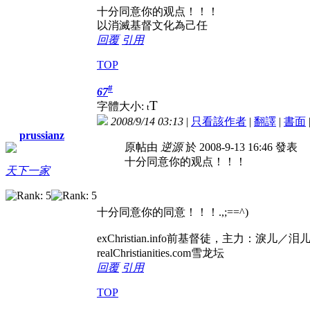
十分同意你的观点！！！
以消滅基督文化為己任
回覆
引用
TOP
#
67
T
字體大小:
t
2008/9/14 03:13
|
只看該作者
|
翻譯
|
書面
prussianz
原帖由
逆源
於 2008-9-13 16:46 發表
十分同意你的观点！！！
天下一家
十分同意你的同意！！！.,;==^)
exChristian.info前基督徒，
realChristianities.com雪龙坛
回覆
引用
TOP