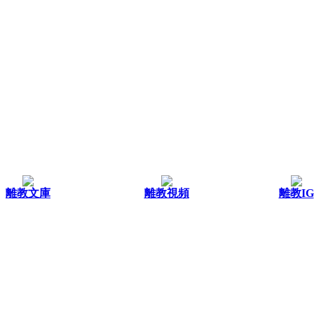
離教文庫
離教視頻
離教IG