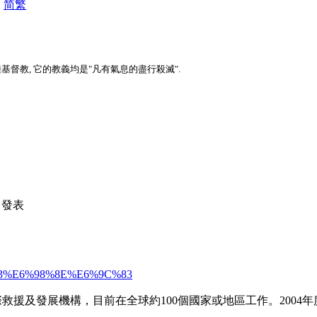
|
简
繁
督教, 它的教義均是"凡有氣息的盡行殺滅".
34 發表
AE%A3%E6%98%8E%E6%9C%83
教國際救援及發展機構，目前在全球約100個國家或地區工作。2004年度