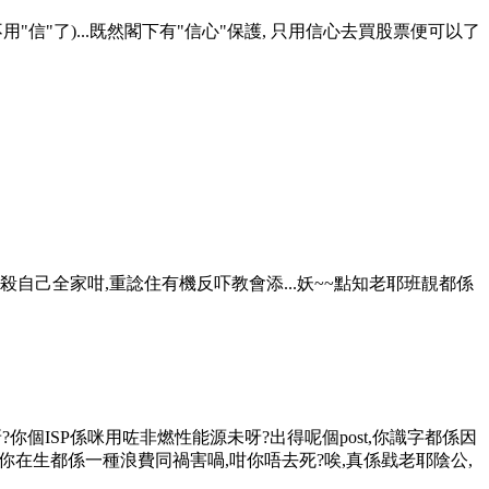
 便不用"信"了)...既然閣下有"信心"保護, 只用信心去買股票便可以了
位耶徒殺自己全家咁,重諗住有機反吓教會添...妖~~點知老耶班靚都係
?你個ISP係咪用咗非燃性能源未呀?出得呢個post,你識字都係因
你在生都係一種浪費同禍害喎,咁你唔去死?唉,真係戥老耶陰公,