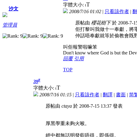
T
字體大小:
t
沙文
2008/7/16 01:02
|
只看該作者
|
原帖由
櫻花樹下
於 2008-7-1
管理員
佢打黎叫我做十一奉獻，將
仲話唔奉獻就等於偷教會既野(好似係
叫佢報警啦嘛笨
Don't know where God is but the Devil 
回覆
引用
TOP
#
39
T
字體大小:
t
2008/7/16 01:15
|
只看該作者
|
翻譯
|
書面
|
简
原帖由
ctaya
於 2008-7-15 13:37 發表
厚黑學重未夠火喉。
經中都無話明發藍唔得，即係得。