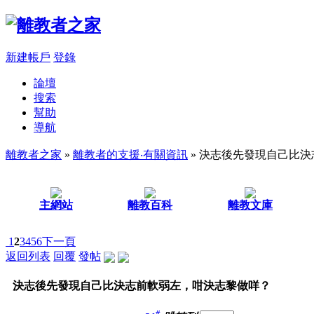
新建帳戶
登錄
論壇
搜索
幫助
導航
離教者之家
»
離教者的支援‧有關資訊
» 決志後先發現自己比
主網站
離教百科
離教文庫
1
2
3
4
5
6
下一頁
返回列表
回覆
發帖
決志後先發現自己比決志前軟弱左，咁決志黎做咩？
#