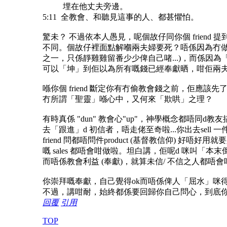
埋在他丈夫旁邊。
5:11 全教會、和聽見這事的人、都甚懼怕。
驚未？
不過依本人愚見，呢個故仔同你個 friend 
不同。個故仔裡面點解嗰兩夫婦要死？唔係因為冇做十一奉
之一，只係靜雞雞留番少少俾自己啫...)，而係因
可以「坤」到佢以為所有嘅錢已經奉獻晒，咁佢兩
喺你個 friend 斷定你有冇偷教會錢之前，佢應該先
冇所謂「聖靈」喺心中，又何來「欺哄」之理？
有時真係 "dun" 教會心"up"，神學概念都唔同d
去「跟進」d 初信者，唔走佬至奇啦...你出去sell 一件
friend 問都唔問件product (基督教信仰) 好唔好用就要
嘅 sales 都唔會咁做啦。坦白講，佢呢d 咪叫「本
而唔係教會利益 (奉獻)，就算未信/ 不信之人都唔
你崇拜嘅奉獻，自己覺得ok而唔係俾人「屈水」咪得
不過，講咁耐，始終都係要回歸你自己問心，到底你選擇信
回覆
引用
TOP