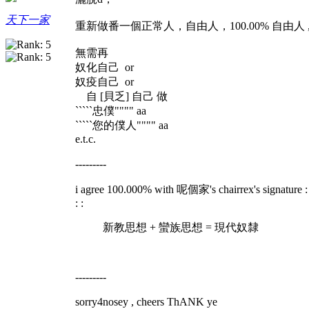
天下一家
重新做番一個正常人，自由人，100.00% 自由人 
無需再
奴化自己 or
奴疫自己 or
自 [貝乏] 自己 做
`````忠僕"""" aa
`````您的僕人"""" aa
e.t.c.
---------
i agree 100.000% with 呢個家's chairrex's signature : :
: :
新教思想 + 蠻族思想 = 現代奴隸
---------
sorry4nosey , cheers ThANK ye