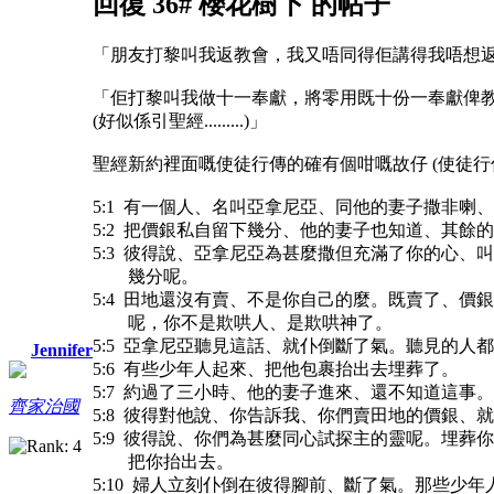
回復 36# 櫻花樹下 的帖子
「朋友打黎叫我返教會，我又唔同得佢講得我唔想返」..
「佢打黎叫我做十一奉獻，將零用既十份一奉獻俾教
(好似係引聖經.........)」
聖經新約裡面嘅使徒行傳的確有個咁嘅故仔 (使徒行傳 5
5:1 有一個人、名叫亞拿尼亞、同他的妻子撒非喇
5:2 把價銀私自留下幾分、他的妻子也知道、其
5:3 彼得說、亞拿尼亞為甚麼撒但充滿了你的心、
幾分呢。
5:4 田地還沒有賣、不是你自己的麼。既賣了、價
呢，你不是欺哄人、是欺哄神了。
5:5 亞拿尼亞聽見這話、就仆倒斷了氣。聽見的人
Jennifer
5:6 有些少年人起來、把他包裹抬出去埋葬了。
5:7 約過了三小時、他的妻子進來、還不知道這事
齊家治國
5:8 彼得對他說、你告訴我、你們賣田地的價銀
5:9 彼得說、你們為甚麼同心試探主的靈呢。埋葬
把你抬出去。
5:10 婦人立刻仆倒在彼得腳前、斷了氣。那些少