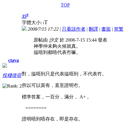
TOP
#
35
T
字體大小:
t
2008/7/15 17:22
|
只看該作者
|
翻譯
|
書面
|
简
繁
原帖由
沙文
於 2008-7-15 15:44 發表
神學仲未夠火候就真。
揾唔到都唔代表冇嘛。
ctaya
對，揾唔到只是代表揾唔到，不代表冇。
投棧借宿
所以可以當有，直至證明冇。
標準答案，一百分，滿分， A+ 。
========
證明唔到唔存在，即是存在。