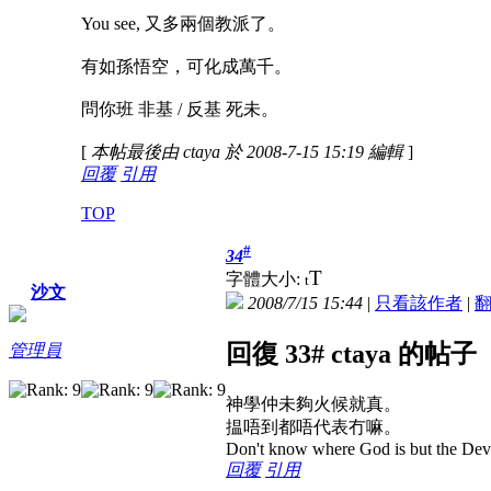
You see, 又多兩個教派了。
有如孫悟空，可化成萬千。
問你班 非基 / 反基 死未。
[
本帖最後由 ctaya 於 2008-7-15 15:19 編輯
]
回覆
引用
TOP
#
34
T
字體大小:
t
沙文
2008/7/15 15:44
|
只看該作者
|
回復 33# ctaya 的帖子
管理員
神學仲未夠火候就真。
揾唔到都唔代表冇嘛。
Don't know where God is but the Devil 
回覆
引用