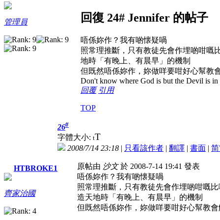
回復 24# Jennifer 的帖子
管理員
唔係妳作？我有啲懐疑喎
照常理推斷，只有教徒先會作埋啲咁嘅
地時「有晚上、有晨早」的機制
但既然唔係妳作，妳做咩要咁好心幫教
Don't know where God is but the Devil is in t
回覆
引用
TOP
#
26
T
字體大小:
t
2008/7/14 23:18
|
只看該作者
|
翻譯
|
書面
|
简
原帖由
沙文
於 2008-7-14 19:41 發表
HTBROKE1
唔係妳作？我有啲懐疑喎
照常理推斷，只有教徒先會作埋啲咁嘅比
齊家治國
造天地時「有晚上、有晨早」的機制
但既然唔係妳作，妳做咩要咁好心幫教會解釋