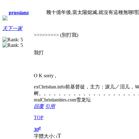
幾十億年後,當太陽熄滅,就沒有這種無聊
prussianz
天下一家
>>>>>>>>> (別打我)
我打
O K sorry ,
exChristian.info前基督徒，主力：淚儿／泪
树。。。。。。。。。。。。。。。。。。。。
realChristianities.com雪龙坛
回覆
引用
TOP
#
30
T
字體大小:
t