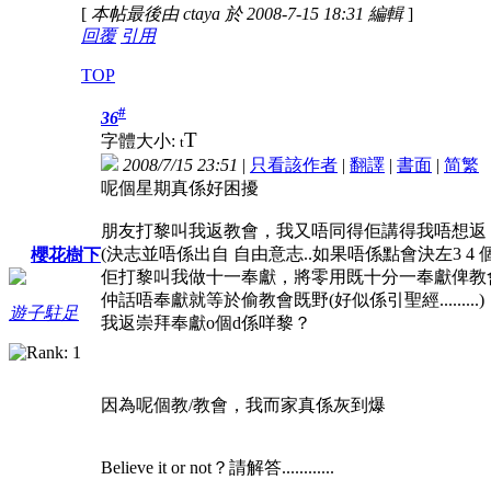
[
本帖最後由 ctaya 於 2008-7-15 18:31 編輯
]
回覆
引用
TOP
#
36
T
字體大小:
t
2008/7/15 23:51
|
只看該作者
|
翻譯
|
書面
|
简
繁
呢個星期真係好困擾
朋友打黎叫我返教會，我又唔同得佢講得我唔想返
(決志並唔係出自 自由意志..如果唔係點會決左3 4 個星期
櫻花樹下
佢打黎叫我做十一奉獻，將零用既十分一奉獻俾教
仲話唔奉獻就等於偷教會既野(好似係引聖經.........)
遊子駐足
我返崇拜奉獻o個d係咩黎？
因為呢個教/教會，我而家真係灰到爆
Believe it or not？請解答............