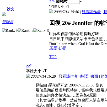
21
跳轉到
»
T
字體大小:
t
沙文
2008/7/14 15:50
|
只看該作者
|
管理員
回復 20# Jennifer 的
咁妳即係話佢比喻用得唔好啫
日日風平浪靜但又唔准天色常藍，
Don't know where God is but the Devil 
回覆
引用
TOP
#
22
T
字體大小:
t
2008/7/14 16:20
|
只看該作者
|
翻譯
|
書面
|
简
原帖由
櫻花樹下
於 2008-7-11 23:30 發表
幾個星期前返崇拜既時候，當時我想返幾
但完左崇拜之後決左志..因為某d原因
（其實係舉起隻手，然後教會既人講左兩
決志o個陣，我心都算堅定，