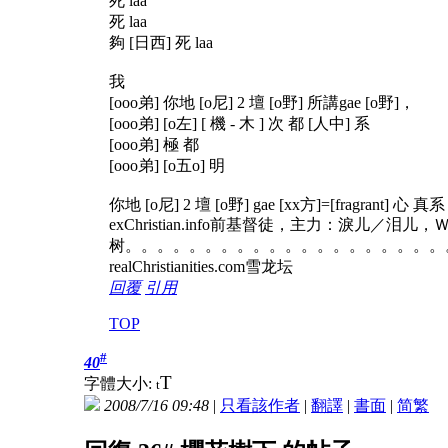
死 laa
死 laa
夠 [日西] 死 laa
我
[ooo弟] 你地 [o尼] 2 壇 [o野] 所講gae [o野]，
[ooo弟] [o左] [ 機 - 木 ] 次 都 [人中] 系
[ooo弟] 極 都
[ooo弟] [o五o] 明
你地 [o尼] 2 壇 [o野] gae [xx方]=[fragrant] 心
exChristian.info前基督徒，主力：淚儿／泪
树。。。。。。。。。。。。。。。。。。。。
realChristianities.com雪龙坛
回覆
引用
TOP
#
40
T
字體大小:
t
2008/7/16 09:48
|
只看該作者
|
翻譯
|
書面
|
简
繁