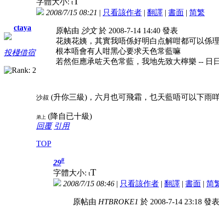
T
字體大小:
t
2008/7/15 08:21
|
只看該作者
|
翻譯
|
書面
|
简
繁
ctaya
原帖由
沙文
於 2008-7-14 14:40 發表
花姨花姨，其實我唔係好明白点解咁都可以係
根本唔會有人咁黑心要求天色常藍嘛
投棧借宿
若然佢應承咗天色常藍，我地先致大檸樂 -- 日日
(升你三級)，六月也可飛霜，乜天藍唔可以下雨
沙叔
(降自已十級)
弟上
回覆
引用
TOP
#
29
T
字體大小:
t
2008/7/15 08:46
|
只看該作者
|
翻譯
|
書面
|
简
原帖由
HTBROKE1
於 2008-7-14 23:18 發