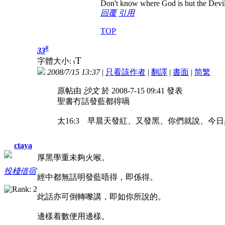
Don't know where God is but the Devil i
回覆
引用
TOP
#
33
T
字體大小:
t
2008/7/15 13:37
|
只看該作者
|
翻譯
|
書面
|
简
繁
原帖由
沙文
於 2008-7-15 09:41 發表
聖書冇話發藍都得喎
太16:3 早晨天發紅、又發黑、你們就說、
ctaya
厚黑學重未夠火喉。
投棧借宿
經中都無話明發藍唔得，即係得。
此話亦可倒轉嚟講，即如你所說的。
邊樣着數便用邊樣。