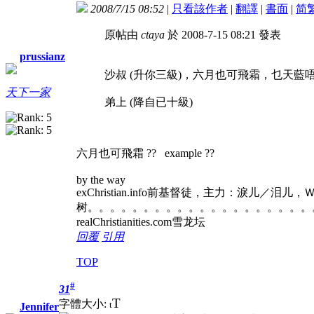
2008/7/15 08:52
|
只看該作者
|
翻譯
|
書面
|
简
原帖由
ctaya
於 2008-7-15 08:21 發表
prussianz
沙叔 (升你三級)，六月也可飛霜，乜天藍
天下一家
弟上 (降自已十級)
六月也可飛霜 ??
example ??
by the way
exChristian.info前基督徒，主力：淚儿／泪
树。。。。。。。。。。。。。。。。。。。。
realChristianities.com雪龙坛
回覆
引用
TOP
#
31
T
字體大小:
t
Jennifer