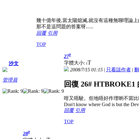
幾十億年後,當太陽熄滅,就沒有這種無聊理論
那不是這問題的答案呀......
回覆
引用
TOP
#
27
T
字體大小:
t
沙文
2008/7/15 01:15
|
只看該作者
|
管理員
回復 26# HTBROKE
咁又唔駛。佢地唔好作埋喲不當比
Don't know where God is but the Devil 
回覆
引用
TOP
#
28