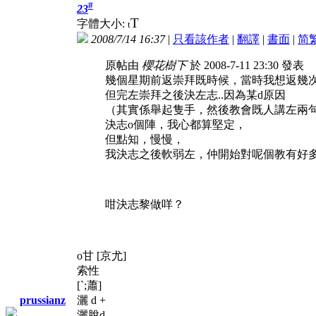
#
23
T
字體大小:
t
2008/7/14 16:37
|
只看該作者
|
翻譯
|
書面
|
简
原帖由
櫻花樹下
於 2008-7-11 23:30 發表
幾個星期前返崇拜既時候，當時我想返幾
但完左崇拜之後決左志..因為某d原因
（其實係舉起隻手，然後教會既人講左兩
決志o個陣，我心都算堅定，
但點知，慢慢，
我決志之後軟弱左，仲開始對呢個教有好多 .
咁決志黎做咩？
o甘 [京尤]
索性
[`;蕭]
灑 d +
prussianz
灑脫d，