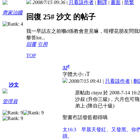
2008/7/15 09:36
|
只看該作者
|
翻譯
|
書面
|
简
繁
齊家治國
回復 25# 沙文 的帖子
我一早話左之前嗰d係教會意見嘛，咁櫻花朋友問我
黎答lor...
回覆
引用
TOP
#
32
T
字體大小:
t
2008/7/15 09:41
|
只看該作者
|
翻
沙文
原帖由
ctaya
於 2008-7-14 16
沙叔 (升你三級)，六月也可
管理員
弟上 (降自已十級)
聖書冇話發藍都得喎
太16:3 早晨天發紅、又發黑、
蹟。