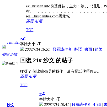
exChristian.info前基督徒，主力：淚儿／泪
树。。。。。。。。。。。。。。。。。。。。
realChristianities.com雪龙坛
回覆
引用
TOP
#
24
Jennifer
T
字體大小:
t
2008/7/14 16:51
|
只看該作者
|
翻譯
|
書面
|
简
繁
齊家治國
回復 21# 沙文 的帖子
咩呀？
個比喻都唔係我作，邊有權話俾唔俾wor
回覆
引用
TOP
#
25
T
字體大小:
t
2008/7/14 19:41
|
只看該作者
|
翻譯
|
沙文