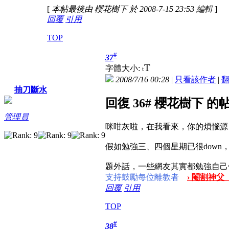
[
本帖最後由 櫻花樹下 於 2008-7-15 23:53 編輯
]
回覆
引用
TOP
#
37
T
字體大小:
t
2008/7/16 00:28
|
只看該作者
|
抽刀斷水
回復 36# 櫻花樹下 的
管理員
咪咁灰啦，在我看來，你的煩惱源
假如勉強三、四個星期已很dow
題外話，一些網友其實都勉強自己
支持鼓勵每位離教者
› 閹割神父
回覆
引用
TOP
#
38