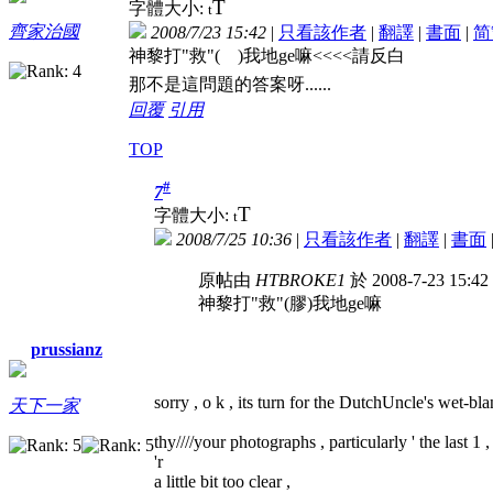
T
字體大小:
t
齊家治國
2008/7/23 15:42
|
只看該作者
|
翻譯
|
書面
|
简
神黎打"救"
(
膠
)我地ge嘛<<<<請反白
那不是這問題的答案呀......
回覆
引用
TOP
#
7
T
字體大小:
t
2008/7/25 10:36
|
只看該作者
|
翻譯
|
書面
原帖由
HTBROKE1
於 2008-7-23 15:
神黎打"救"(膠)我地ge嘛
prussianz
sorry , o k , its turn for the DutchUncle's wet-bla
天下一家
thy////your photographs , particularly ' the last 1 ,
'r
a little bit too clear ,