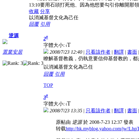
13:10要用石頭打死他、因為他想要勾引你離開
收藏
分享
以消滅基督文化為己任
回覆
引用
逆源
#
2
T
字體大小:
t
2008/7/23 12:40
|
只看該作者
|
翻譯
|
書面
置業安居
瞭解基督教義，仍執意要信仰基督教的，都
以消滅基督文化為己任
回覆
引用
TOP
#
3
T
字體大小:
t
2008/7/23 13:35
|
只看該作者
|
翻譯
|
書面
原帖由
逆源
於 2008-7-23 12:37 發表
转载
http://hk.myblog.yahoo.com/jw!L