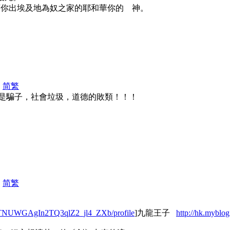
那領你出埃及地為奴之家的耶和華你的 神。
|
简
繁
是騙子，社會垃圾，道德的敗類！！！
|
简
繁
hpTNUWGAgIn2TQ3qlZ2_jl4_ZXb/profile
]九龍王子
http://hk.myb