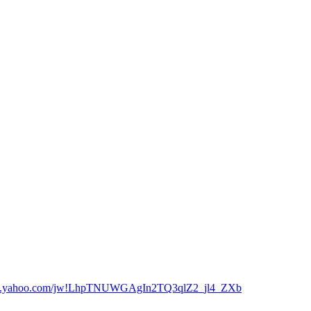
log.yahoo.com/jw!LhpTNUWGAgIn2TQ3qlZ2_jl4_ZXb