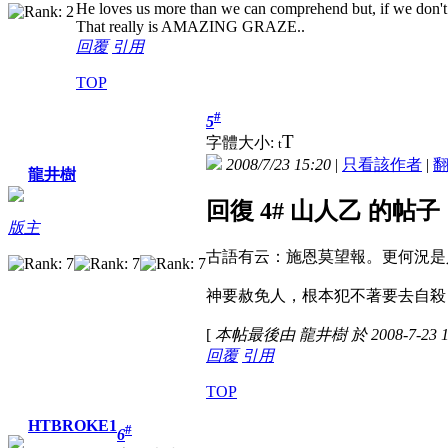
He loves us more than we can comprehend but, if we don't 
That really is AMAZING GRAZE..
回覆
引用
TOP
#
5
T
字體大小:
t
2008/7/23 15:20
|
只看該作者
|
龍井樹
回復 4# 山人乙 的帖子
版主
古語有云：施恩莫望報。更何況是
神要赦免人，根本犯不著要去自殺
[
本帖最後由 龍井樹 於 2008-7-23 1
回覆
引用
TOP
HTBROKE1
#
6