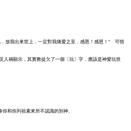
．放我出來世上．一定對我痛愛之至．感恩！感恩！” 可惜
災人禍顯示，其實教徒欠了一個〔玩〕字．應該是神愛玩世
事奉你和你列祖素來所不認識的別神、