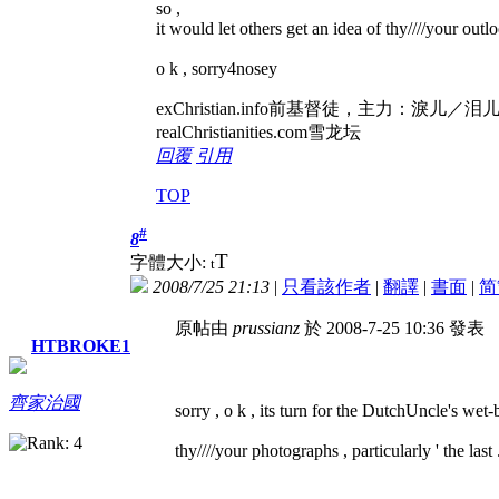
so ,
it would let others get an idea of thy////your outl
o k , sorry4nosey
exChristian.info前基督徒，
realChristianities.com雪龙坛
回覆
引用
TOP
#
8
T
字體大小:
t
2008/7/25 21:13
|
只看該作者
|
翻譯
|
書面
|
简
原帖由
prussianz
於 2008-7-25 10:36 發表
HTBROKE1
齊家治國
sorry , o k , its turn for the DutchUncle's wet-b
thy////your photographs , particularly ' the last .