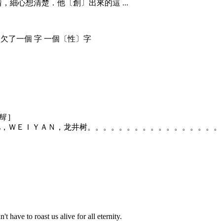
細心想清楚．他〔創〕出來的這 ...
t , 其實教徒欠了一個 字 一個〔性〕字
編輯
]
主力：淚儿／泪儿，ＷＥＩＹＡＮ，龙井树。。。。。。。。。。。。。
t have to roast us alive for all eternity.