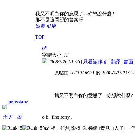
我又不明白你的意思了- -你想說什麼?
那不是這問題的答案呀......
回覆
引用
TOP
#
9
T
字體大小:
t
2008/7/26 01:46
|
只看該作者
|
翻譯
|
書面
原帖由
HTBROKE1
於 2008-7-25 21:
我又不明白你的意思了- -你想說什麼?
prussianz
o k , first sorry ,
天下一家
你d 相，雖然 影得 你 幾個 [青見] [人子] ，但系 ,