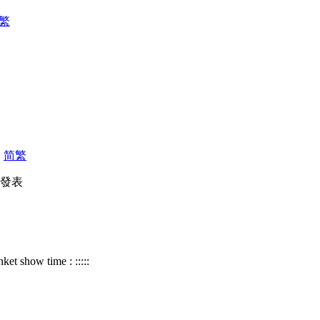
繁
|
简
繁
42 發表
nket show time : :::::