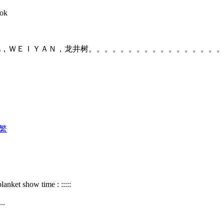
ook
主力：淚儿／泪儿，ＷＥＩＹＡＮ，龙井树。。。。。。。。。。。。。
繁
lanket show time : :::::
..