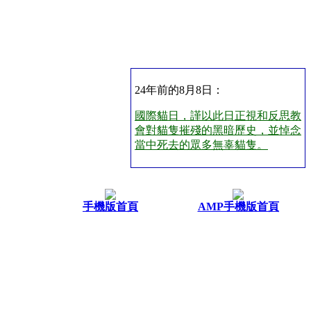
24年前的8月8日：
國際貓日，謹以此日正視和反思教
會對貓隻摧殘的黑暗歷史，並悼念
當中死去的眾多無辜貓隻。
手機版首頁
AMP手機版首頁