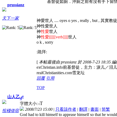
基督徒如廁．沖廁之前有沒有手下留情，
prussianz
天下一家
神愛世人 .... oyes o yes , really , bu
神性愛世人
神
性愛
世人
神
性愛[[[[[verb]]]]
世人
o k , sorry
:跪拜:
[
本帖最後由 prussianz 於 2008-7-23 18:35 
exChristian.info前基督徒，
realChristianities.com雪龙坛
回覆
引用
TOP
山人乙
#
4
T
字體大小:
t
2008/7/23 15:00
|
只看該作者
|
翻譯
|
書面
|
简
繁
投棧借宿
God had to kill himself to appease himself so that he wouldn'