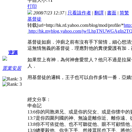
字體大小:
t
打印
2008/7/23 12:37
|
只看該作者
|
翻譯
|
書面
|
简
繁
基督徒
转载[url=http://hk.rd.yahoo.com/blog/mod/profile/*
http
http://hk.myblog.yahoo.com/jw!LhpTNUWGAgIn2T
基督徒如廁．沖廁之前有沒有手下留情，細心想清
這無情無義的基督徒．理應對他的糞便愛護有加．
逆源
如果世上有神．為何神會愛世人？他只不過是拉屎
人．
置業安居
用基督徒的邏輯，王子也可以自作多情一番．亞嬌
經文分享：
申命記
13:6你的同胞弟兄、或是你的兒女、或是你懷
13:7是你四圍列國的神、無論是離你近、離你遠
13:8你不可依從他、也不可聽從他、眼不可顧惜
13:9總要殺他、你先下手、然後眾民也下手、將他