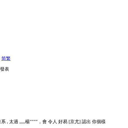
|
简
繁
13 發表
 太過 ,,,,,楊""""
，會 令人 好易 [京尤] 認出 你個樣