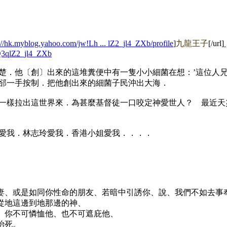
://hk.myblog.yahoo.com/jw!Lh ... lZ2_jl4_ZXb/profile
]
九龍王子
[/url]
Q3qlZ2_jl4_ZXb
楚．他〔創〕出來的這堆糞便中有一隻小小細菌在想：’這位人兄
郤一手按制．把他創出來的細菌子民沖出大海．
一樣拉出這世界來．為甚麼基督徒一口咬定神愛世人？ 最近天
愛我．林志玲愛我．香港小姐愛我．．．．
中的妻、或是如同你性命的朋友、若暗中引誘你、說、我們不如去
、從地這邊到地那邊的神、
他、你不可憐恤他、也不可遮庇他、
治死。