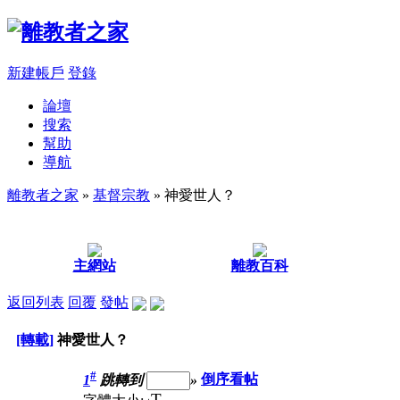
新建帳戶
登錄
論壇
搜索
幫助
導航
離教者之家
»
基督宗教
» 神愛世人？
主網站
離教百科
返回列表
回覆
發帖
[轉載]
神愛世人？
#
1
跳轉到
»
倒序看帖
T