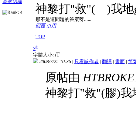
齊家治國
神黎打"救"
(
膠
)我地
那不是這問題的答案呀......
回覆
引用
TOP
#
7
T
字體大小:
t
2008/7/25 10:36
|
只看該作者
|
翻譯
|
書面
|
简
原帖由
HTBROKE
神黎打"救"(膠)我