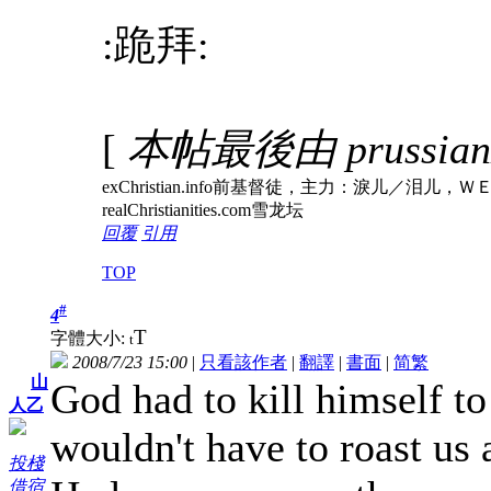
:跪拜:
[
本帖最後由 prussianz 
exChristian.info前基督徒，主力：淚
realChristianities.com雪龙坛
回覆
引用
TOP
#
4
T
字體大小:
t
2008/7/23 15:00
|
只看該作者
|
翻譯
|
書面
|
简
繁
山
God had to kill himself to
人乙
wouldn't have to roast us a
投棧
借宿