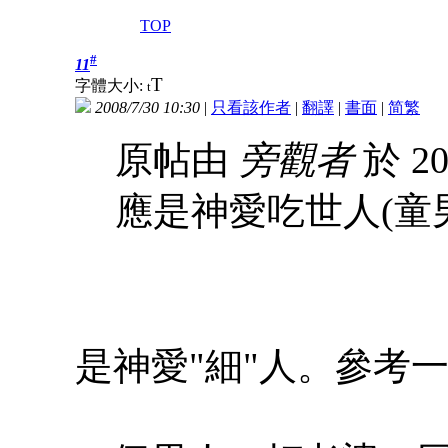
TOP
#
11
T
字體大小:
t
2008/7/30 10:30
|
只看該作者
|
翻譯
|
書面
|
简
繁
原帖由
旁觀者
於 20
應是神愛吃世人(童男
是神愛"細"人。參考