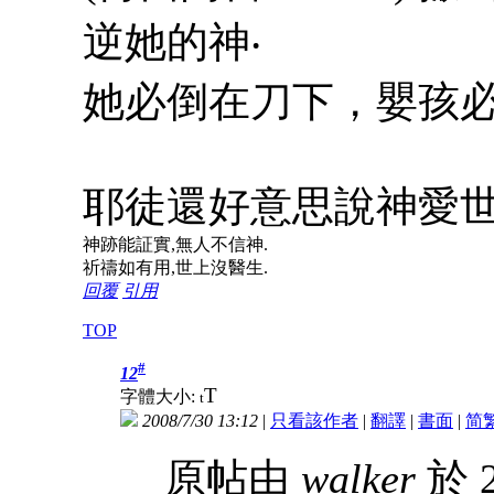
逆她的神‧
她必倒在刀下，嬰孩必
耶徒還好意思說神愛
神跡能証實,無人不信神.
祈禱如有用,世上沒醫生.
回覆
引用
TOP
#
12
T
字體大小:
t
2008/7/30 13:12
|
只看該作者
|
翻譯
|
書面
|
简
原帖由
walker
於 2