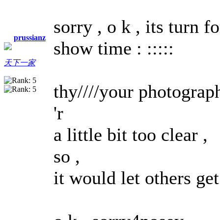
sorry , o k , its turn
prussianz
show time : :::::
天下一家
thy////your photographs
'r
a little bit too clear ,
so ,
it would let others ge