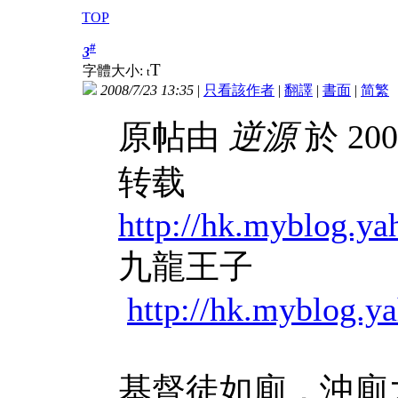
TOP
#
3
T
字體大小:
t
2008/7/23 13:35
|
只看該作者
|
翻譯
|
書面
|
简
繁
原帖由
逆源
於 200
转载
http://hk.myblog.
九龍王子
http://hk.myblog
基督徒如廁．沖廁