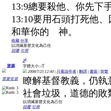
13:9總要殺他、你先
13:10要用石頭打死
和華你的 神。
收藏
分享
以消滅基督文化為己任
回覆
引用
#
2
T
逆源
字體大小:
t
2008/7/23 12:40
|
只看該作者
|
翻譯
|
書面
|
简
繁
瞭解基督教義，仍執
置業安居
社會垃圾，道德的敗
以消滅基督文化為己任
回覆
引用