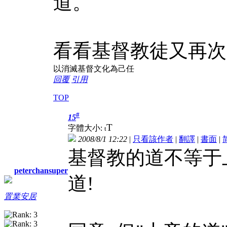
道。
看看基督教徒又再次
以消滅基督文化為己任
回覆
引用
TOP
#
15
T
字體大小:
t
2008/8/1 12:22
|
只看該作者
|
翻譯
|
書面
|
基督教的道不等于
peterchansuper
道!
置業安居