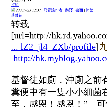
t
打印
2008/7/23 12:37
|
只看該作者
|
翻譯
|
書面
|
简
繁
基督徒
转载
[url=http://hk.rd.yahoo.c
... lZ2_jl4_ZXb/profile
]
http://hk.myblog.yah
基督徒如廁．沖廁之前
糞便中有一隻小小細菌
至．感恩！感恩！” 