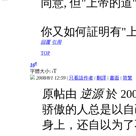
同意, 但"上帝的道
你又如何証明有"上
回覆
引用
TOP
#
16
T
字體大小:
t
2008/8/1 12:59
|
只看該作者
|
翻譯
|
書面
|
简
繁
原帖由
逆源
於 200
骄傲的人总是以自
身上，还自以为了