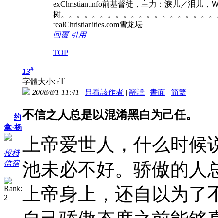
exChristian.info前基督徒，主力：淚儿／泪
树。。。。。。。。。。。。。。。。。。。。
realChristianities.com雪龙坛
回覆
引用
TOP
#
13
T
字體大小:
t
2008/8/1 11:41
|
只看該作者
|
翻譯
|
書面
|
简
繁
不信之人总是以混淆黑白为己任。
约
拿·杨
上帝爱世人，什么时候
投棧
借宿
池未必不好。骄傲的人
上帝身上，还自以为了