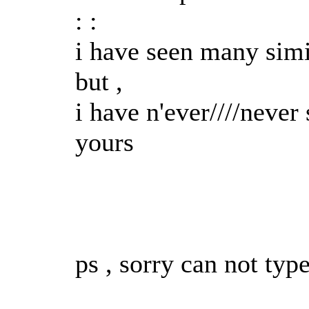
: :
i have seen many simil
but ,
i have n'ever////never
yours
ps , sorry can not typ