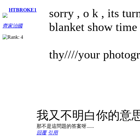
sorry , o k , its t
HTBROKE1
blanket show time :
齊家治國
thy////your photogra
我又不明白你的意思了
那不是這問題的答案呀......
回覆
引用