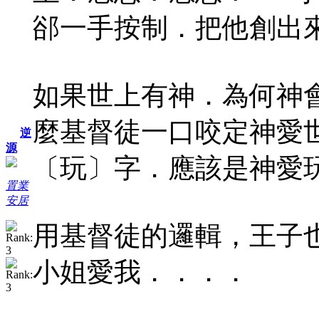
郤一手按制．把他創出
如果世上有神．為何神
麼基督徒一口咬定神愛
逆
源
〔玩〕字．應該是神愛
置業
安居
用基督徒的邏輯，王子
小姐愛我．．．．