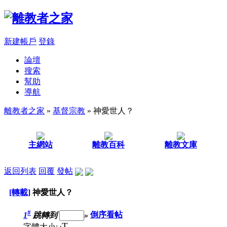
新建帳戶
登錄
論壇
搜索
幫助
導航
離教者之家
»
基督宗教
» 神愛世人？
主網站
離教百科
離教文庫
返回列表
回覆
發帖
[轉載]
神愛世人？
#
1
跳轉到
»
倒序看帖
T
字體大小: