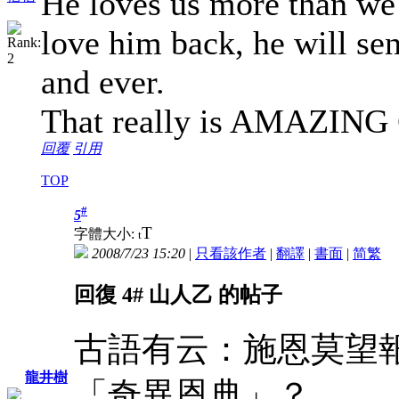
He loves us more than we
love him back, he will se
and ever.
That really is AMAZING
回覆
引用
TOP
#
5
T
字體大小:
t
2008/7/23 15:20
|
只看該作者
|
翻譯
|
書面
|
简
繁
回復 4# 山人乙 的帖子
古語有云：施恩莫望
龍井樹
「奇異恩典」？