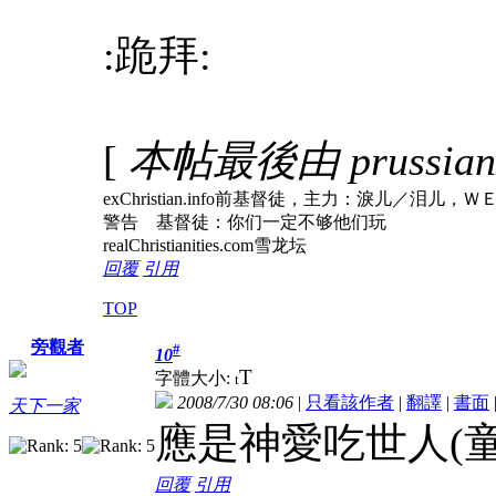
:跪拜:
[
本帖最後由 prussianz 
exChristian.info前基督徒，主力：淚儿
警告 基督徒：你们一定不够他们玩
realChristianities.com雪龙坛
回覆
引用
TOP
旁觀者
#
10
T
字體大小:
t
2008/7/30 08:06
|
只看該作者
|
翻譯
|
書面
天下一家
應是神愛吃世人(童
回覆
引用