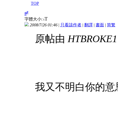
TOP
#
9
T
字體大小:
t
2008/7/26 01:46
|
只看該作者
|
翻譯
|
書面
|
简
繁
原帖由
HTBROKE1
我又不明白你的意思