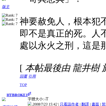
版主
神要赦免人，根本犯
即不是真正的死。人
處以永火之刑，這是
[
本帖最後由 龍井樹 於 20
回覆
引用
TOP
#
6
HTBROKE1
T
字體大小:
t
2008/7/23 15:42
|
只看該作者
|
翻譯
|
書面
|
简