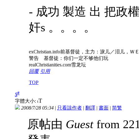
- 成功 製造 出 把政權交
奸s 。。。。
exChristian.info前基督徒，主力：淚儿
警告 基督徒：你们一定不够他们玩
realChristianities.com雪龙坛
回覆
引用
TOP
#
5
T
字體大小:
t
2008/7/28 05:34
|
只看該作者
|
翻譯
|
書面
|
简
繁
原帖由
Guest
from 221