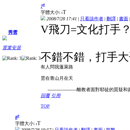
#
7
T
字體大小:
t
2008/7/28 17:41
|
只看該作者
|
翻譯
|
書面
V飛刀=文化打手
秀雲
置業安居
不錯不錯，打手大
有人問我蓬萊路
雲在青山月在天
--------------------離教者面對耶徒的
回覆
引用
TOP
#
8
T
字體大小:
t
2008/7/28 19:57
|
只看該作者
|
翻譯
|
書面
|
简
繁