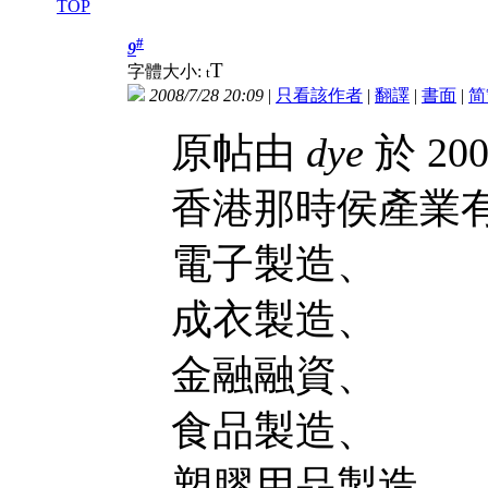
TOP
#
9
T
字體大小:
t
2008/7/28 20:09
|
只看該作者
|
翻譯
|
書面
|
简
原帖由
dye
於 200
香港那時侯產業
電子製造、
成衣製造、
金融融資、
食品製造、
塑膠用品製造、