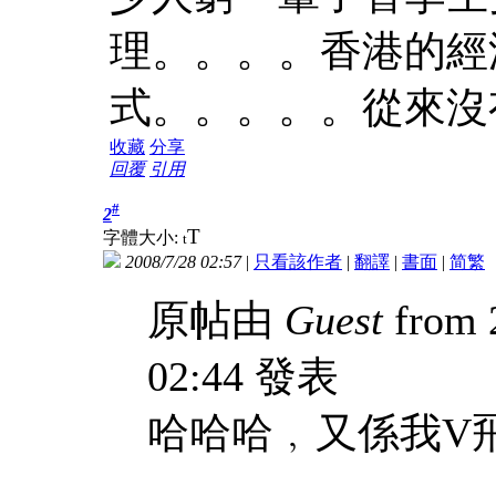
理。。。。香港的經
式。。。。。從來沒
收藏
分享
回覆
引用
#
2
T
字體大小:
t
2008/7/28 02:57
|
只看該作者
|
翻譯
|
書面
|
简
繁
原帖由
Guest
from 
02:44 發表
哈哈哈﹐又係我V