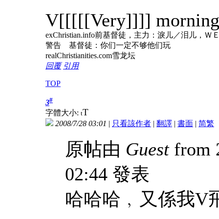
V[[[[[Very]]]] morning
exChristian.info前基督徒，主力：淚儿
警告 基督徒：你们一定不够他们玩
realChristianities.com雪龙坛
回覆
引用
TOP
#
3
T
字體大小:
t
2008/7/28 03:01
|
只看該作者
|
翻譯
|
書面
|
简
繁
原帖由
Guest
from 
02:44 發表
哈哈哈﹐又係我V