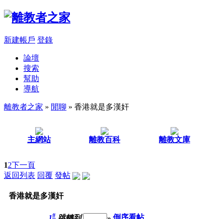
新建帳戶
登錄
論壇
搜索
幫助
導航
離教者之家
»
閒聊
» 香港就是多漢奸
主網站
離教百科
離教文庫
1
2
下一頁
返回列表
回覆
發帖
香港就是多漢奸
#
1
跳轉到
»
倒序看帖