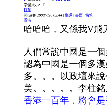
T
字體大小:
t
打印
遊客
2008/7/28 02:44
|
翻譯
|
書面
|
简
繁
香港
哈哈哈﹐又係我V飛
人們常說中國是一個
認為中國是一個多漢
多。。。以政壇來說
美。。。。。李柱銘
香港一百年﹐將會是