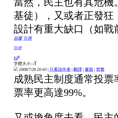
當然，民主也有其危機
基徒），又或者正發狂
設計有重大缺口（如戰
回覆
引用
TOP
#
12
T
字體大小:
t
2008/7/28 20:43
|
只看該作者
|
翻譯
|
書面
|
简
繁
成熟民主制度通常投票率
票率更高達99%。
又或換角度去看，民主