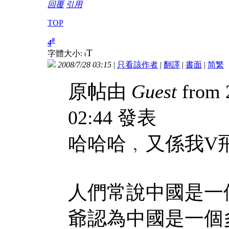
回覆
引用
TOP
#
4
T
字體大小:
t
2008/7/28 03:15
|
只看該作者
|
翻譯
|
書面
|
简
繁
原帖由
Guest
from 
02:44 發表
哈哈哈﹐又係我V
人們常說中國是一
爺認為中國是一個