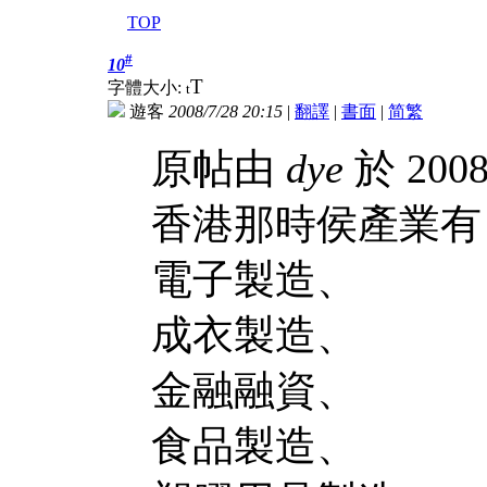
TOP
#
10
T
字體大小:
t
遊客
2008/7/28 20:15
|
翻譯
|
書面
|
简
繁
原帖由
dye
於 2008
香港那時侯產業有
電子製造、
成衣製造、
金融融資、
食品製造、