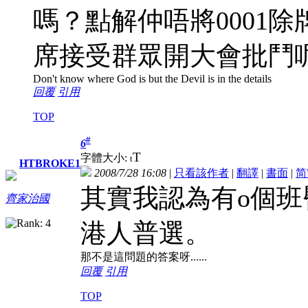
嗎？點解仲唔將0001除牌
席接受群眾開大會批鬥
Don't know where God is but the Devil is in the details
回覆
引用
TOP
#
6
T
字體大小:
t
HTBROKE1
2008/7/28 16:08
|
只看該作者
|
翻譯
|
書面
|
简
其實我認為有o個班
齊家治國
港人普選。
那不是這問題的答案呀......
回覆
引用
TOP