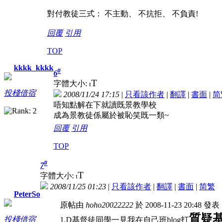
對付教徒三式： 不主動、 不抗拒、 不負責!
回覆
引用
TOP
kkkk_kkkk
#
6
T
字體大小:
t
投棧借宿
2008/11/24 17:15
|
只看該作者
|
翻譯
|
書面
|
简
唔知點解在下就讀既景教學校
成為景教徒係屬於被恥笑既一類~
回覆
引用
TOP
#
7
T
字體大小:
t
2008/11/25 01:23
|
只看該作者
|
翻譯
|
書面
|
简
繁
PeterSo
原帖由
hoho20022222
於 2008-11-23 20:48 發表
質疑
投棧借宿
1.D基督徒同學一見我在自己班blog打