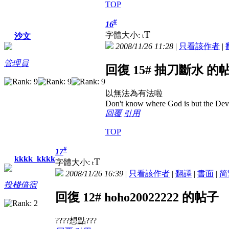
TOP
#
16
T
字體大小:
t
沙文
2008/11/26 11:28
|
只看該作者
|
管理員
回復 15# 抽刀斷水 的
以無法為有法啦
Don't know where God is but the Devil 
回覆
引用
TOP
#
17
kkkk_kkkk
T
字體大小:
t
2008/11/26 16:39
|
只看該作者
|
翻譯
|
書面
|
简
投棧借宿
回復 12# hoho20022222 的帖子
????想點???