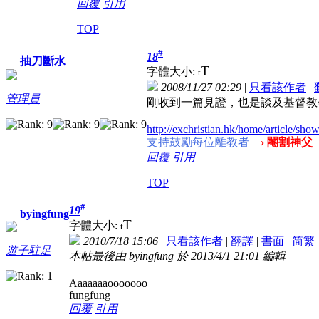
回覆
引用
TOP
#
18
抽刀斷水
T
字體大小:
t
2008/11/27 02:29
|
只看該作者
|
管理員
剛收到一篇見證，也是談及基督教
http://exchristian.hk/home/article/sho
支持鼓勵每位離教者
› 閹割神父
回覆
引用
TOP
#
19
byingfung
T
字體大小:
t
2010/7/18 15:06
|
只看該作者
|
翻譯
|
書面
|
简
繁
遊子駐足
本帖最後由 byingfung 於 2013/4/1 21:01 編輯
Aaaaaaaooooooo
fungfung
回覆
引用