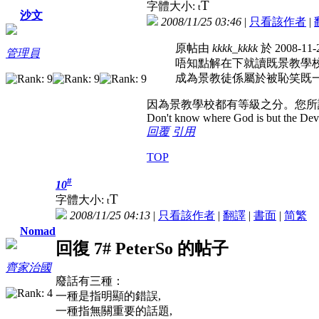
T
字體大小:
t
沙文
2008/11/25 03:46
|
只看該作者
|
原帖由
kkkk_kkkk
於 2008-11-
管理員
唔知點解在下就讀既景教學
成為景教徒係屬於被恥笑既一
因為景教學校都有等級之分。您所
Don't know where God is but the Devil 
回覆
引用
TOP
#
10
T
字體大小:
t
2008/11/25 04:13
|
只看該作者
|
翻譯
|
書面
|
简
繁
Nomad
回復 7# PeterSo 的帖子
齊家治國
廢話有三種：
一種是指明顯的錯誤,
一種指無關重要的話題,