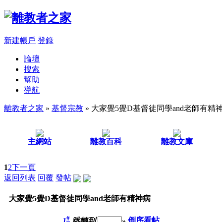
新建帳戶
登錄
論壇
搜索
幫助
導航
離教者之家
»
基督宗教
» 大家覺5覺D基督徒同學and老師有精
主網站
離教百科
離教文庫
1
2
下一頁
返回列表
回覆
發帖
大家覺5覺D基督徒同學and老師有精神病
#
1
跳轉到
»
倒序看帖