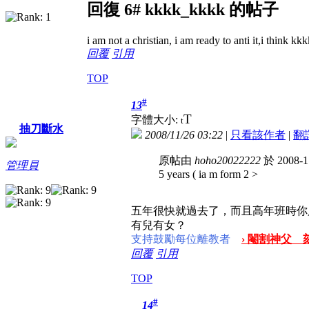
回復 6# kkkk_kkkk 的帖子
i am not a christian, i am ready to anti it,i think kk
回覆
引用
TOP
#
13
T
字體大小:
t
抽刀斷水
2008/11/26 03:22
|
只看該作者
|
翻
原帖由
hoho20022222
於 2008-1
管理員
5 years ( ia m form 2 >
五年很快就過去了，而且高年班時你
有兒有女？
支持鼓勵每位離教者
› 閹割神父 
回覆
引用
TOP
#
14