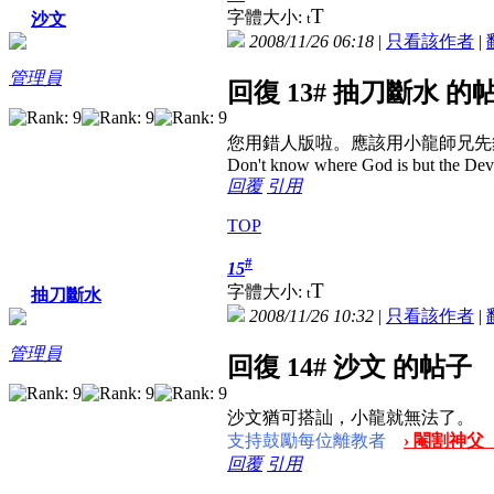
T
字體大小:
t
沙文
2008/11/26 06:18
|
只看該作者
|
管理員
回復 13# 抽刀斷水 的
您用錯人版啦。應該用小龍師兄先
Don't know where God is but the Devil 
回覆
引用
TOP
#
15
T
字體大小:
t
抽刀斷水
2008/11/26 10:32
|
只看該作者
|
管理員
回復 14# 沙文 的帖子
沙文猶可搭訕，小龍就無法了。
支持鼓勵每位離教者
› 閹割神父
回覆
引用