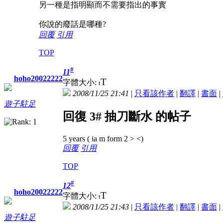
另一種是指明顯而不需要指出的事實
你說的廢話是哪種?
回覆
引用
TOP
#
11
hoho20022222
T
字體大小:
t
2008/11/25 21:41
|
只看該作者
|
翻譯
|
書面
|
遊子駐足
回復 3# 抽刀斷水 的帖子
5 years ( ia m form 2 > <)
回覆
引用
TOP
#
12
hoho20022222
T
字體大小:
t
2008/11/25 21:43
|
只看該作者
|
翻譯
|
書面
|
遊子駐足