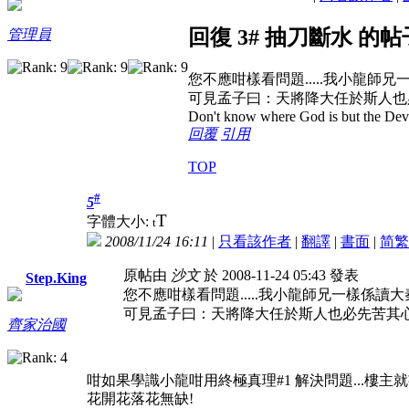
回復 3# 抽刀斷水 的帖
管理員
您不應咁樣看問題.....我小龍師
可見孟子曰：天將降大任於斯人也必先
Don't know where God is but the Devil 
回覆
引用
TOP
#
5
T
字體大小:
t
2008/11/24 16:11
|
只看該作者
|
翻譯
|
書面
|
简
繁
原帖由
沙文
於 2008-11-24 05:43 發表
Step.King
您不應咁樣看問題.....我小龍師兄一樣係讀
可見孟子曰：天將降大任於斯人也必先苦其心志.
齊家治國
咁如果學識小龍咁用終極真理#1 解決問題...樓主就
花開花落花無缺!