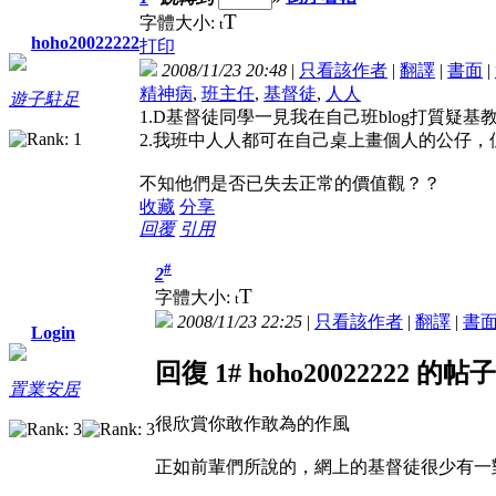
T
字體大小:
t
hoho20022222
打印
2008/11/23 20:48
|
只看該作者
|
翻譯
|
書面
|
精神病
,
班主任
,
基督徒
,
人人
遊子駐足
1.D基督徒同學一見我在自己班blog打質疑
2.我班中人人都可在自己桌上畫個人的公仔，但
不知他們是否已失去正常的價值觀？？
收藏
分享
回覆
引用
#
2
T
字體大小:
t
2008/11/23 22:25
|
只看該作者
|
翻譯
|
書
Login
回復 1# hoho20022222 的帖子
置業安居
很欣賞你敢作敢為的作風
正如前輩們所說的，網上的基督徒很少有一