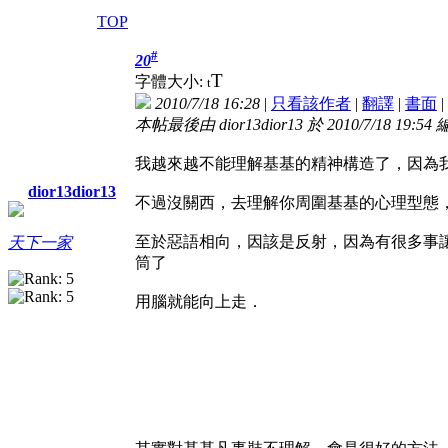
TOP
#
20
T
字體大小:
t
2010/7/18 16:28
|
只看該作者
|
翻譯
|
書面
|
本帖最後由 dior13dior13 於 2010/7/18 19:54
我越來越不能理解基基的精神構造了，因為
dior13dior13
不過沒關西，去理解你周圍基基的心理型態
至於惡語相向，因該是反射，因為有很多事
天下一家
筒了
用腦就能向上走．