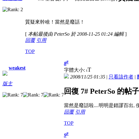
質疑來幹啥！當然是廢話！
[
本帖最後由 PeterSo 於 2008-11-25 01:24 編輯
]
回覆
引用
TOP
#
8
weakest
T
字體大小:
t
2008/11/25 01:35
|
只看該作者
|
版主
回復 7# PeterSo 的帖
當然是廢話啦....明明是錯謬百出, 
回覆
引用
TOP
#
9