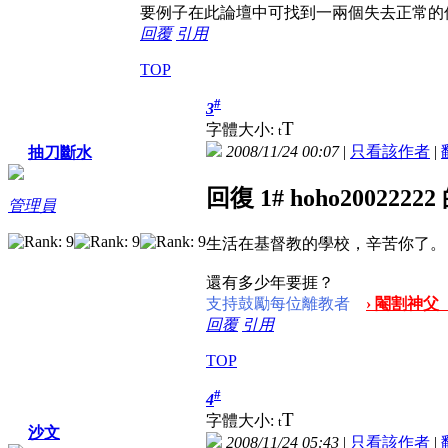
要例子在此論壇中可找到一兩個失去正常的
回覆
引用
TOP
#
3
T
字體大小:
t
2008/11/24 00:07
|
只看該作者
|
抽刀斷水
回復 1# hoho2002222
管理員
生活在基督教的學校，辛苦你了。
還有多少年要捱？
支持鼓勵每位離教者
› 閹割神父
回覆
引用
TOP
#
4
T
字體大小:
t
沙文
2008/11/24 05:43
|
只看該作者
|