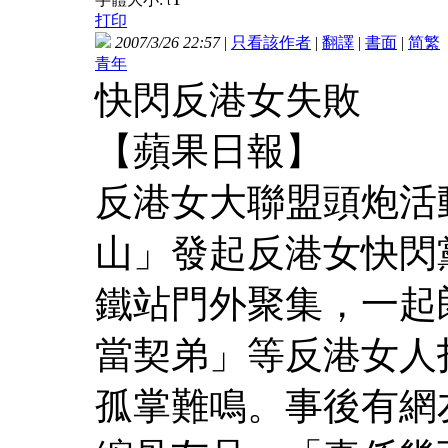
t
打印
2007/3/26 22:57
|
只看該作者
|
翻譯
|
書面
|
简
繁
青年
快閃反港女失敗
【蘋果日報】
反港女大聯盟頭炮活
山」發起反港女快閃
鐵站門外聚集，一起
當契弟」等反港女人
孤掌難鳴。事後有網