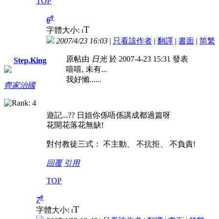
TOP
#
6
T
字體大小:
t
2007/4/23 16:03
|
只看該作者
|
翻譯
|
書面
|
简
繁
原帖由
日光
於 2007-4-23 15:31 發表
Step.King
嘻嘻, 未有...
我好懶......
齊家治國
遊記...?? 日姐你係唔係講成都過篇呀
花開花落花無缺!
對付教徒三式： 不主動、 不抗拒、 不負責!
回覆
引用
TOP
#
7
T
字體大小:
t