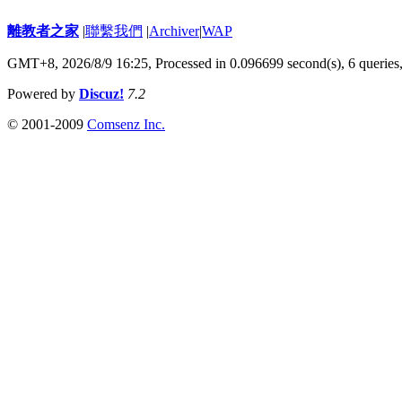
離教者之家
|
聯繫我們
|
Archiver
|
WAP
GMT+8, 2026/8/9 16:25,
Processed in 0.096699 second(s), 6 queries
Powered by
Discuz!
7.2
© 2001-2009
Comsenz Inc.