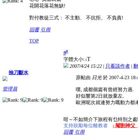
花開花落花無缺!
對付教徒三式： 不主動、 不抗拒、 不負責!
回覆
引用
TOP
#
9
T
字體大小:
t
2007/4/24 15:22
|
只看該作者
|
抽刀斷水
原帖由
日光
於 2007-4-23 1
管理員
噗, 成都個篇有曾經努力過.
好似響第2日就放棄左.
歐洲呢次就連努力嘅動力都未
咁～不如簡介下旅程有乜特別之處
支持鼓勵每位離教者
› 閹割神父
回覆
引用