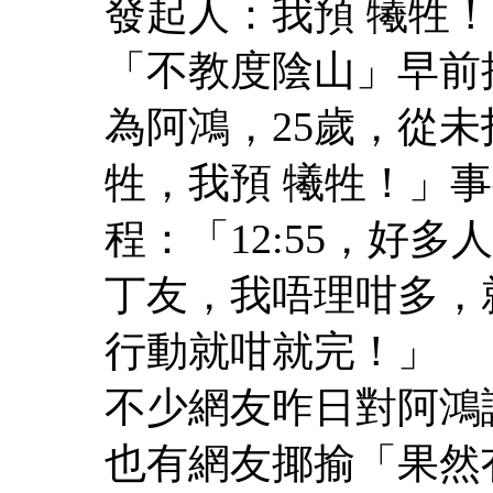
發起人：我預 犧牲！
「不教度陰山」早前
為阿鴻，25歲，從
牲，我預 犧牲！」
程：「12:55，好多
丁友，我唔理咁多，
行動就咁就完！」
不少網友昨日對阿鴻
也有網友揶揄「果然