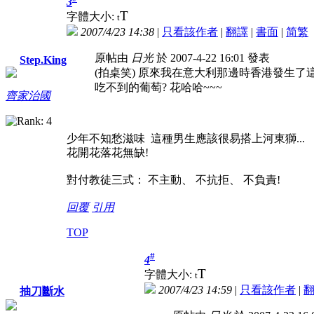
3
T
字體大小:
t
2007/4/23 14:38
|
只看該作者
|
翻譯
|
書面
|
简
繁
原帖由
日光
於 2007-4-22 16:01 發表
Step.King
(拍桌笑) 原來我在意大利那邊時香港發生了這
吃不到的葡萄? 花哈哈~~~
齊家治國
少年不知愁滋味 這種男生應該很易搭上河東獅...
花開花落花無缺!
對付教徒三式： 不主動、 不抗拒、 不負責!
回覆
引用
TOP
#
4
T
字體大小:
t
2007/4/23 14:59
|
只看該作者
|
抽刀斷水