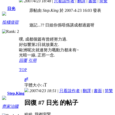
2007/4/23 18:48
|
只看該作者
|
翻譯
|
書面
|
简
繁
日光
原帖由
Step.King
於 2007-4-23 16:03 發表
投棧借宿
遊記...?? 日姐你係唔係講成都過篇呀
噗, 成都個篇有曾經努力過.
好似響第2日就放棄左.
歐洲呢次就連努力嘅動力都未有~
光暗一線, 正邪一念.
回覆
引用
TOP
#
8
T
字體大小:
t
2007/4/23 18:51
|
只看該作者
|
翻譯
|
書面
|
简
繁
Step.King
回復 #7 日光 的帖子
齊家治國
哈哈 我都寫緊