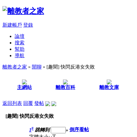
新建帳戶
登錄
論壇
搜索
幫助
導航
離教者之家
»
閒聊
» [趣聞] 快閃反港女失敗
主網站
離教百科
離教文庫
返回列表
回覆
發帖
[趣聞] 快閃反港女失敗
#
1
跳轉到
»
倒序看帖
T
字體大小: