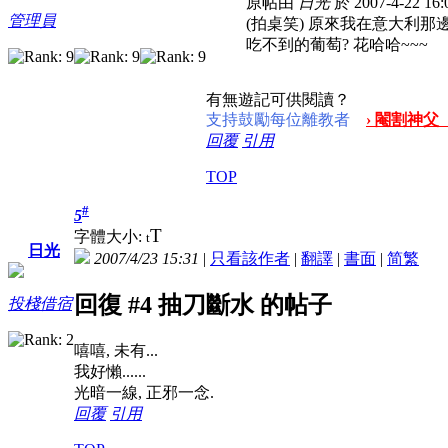
原帖由
日光
於 2007-4-22 1
管理員
(拍桌笑) 原來我在意大利那
吃不到的葡萄? 花哈哈~~~
有無遊記可供閱讀？
支持鼓勵每位離教者
› 閹割神父
回覆
引用
TOP
#
5
T
字體大小:
t
日光
2007/4/23 15:31
|
只看該作者
|
翻譯
|
書面
|
简
繁
回復 #4 抽刀斷水 的帖子
投棧借宿
嘻嘻, 未有...
我好懶......
光暗一線, 正邪一念.
回覆
引用