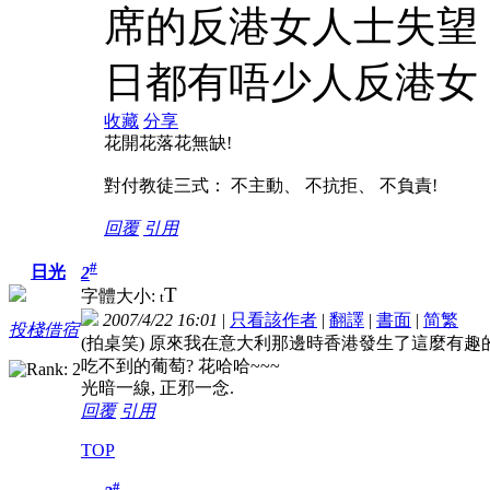
席的反港女人士失望
日都有唔少人反港女
收藏
分享
花開花落花無缺!
對付教徒三式： 不主動、 不抗拒、 不負責!
回覆
引用
#
日光
2
T
字體大小:
t
2007/4/22 16:01
|
只看該作者
|
翻譯
|
書面
|
简
繁
投棧借宿
(拍桌笑) 原來我在意大利那邊時香港發生了這麼有趣的
吃不到的葡萄? 花哈哈~~~
光暗一線, 正邪一念.
回覆
引用
TOP
#