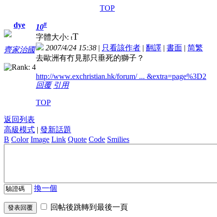
TOP
#
dye
10
T
字體大小:
t
2007/4/24 15:38
|
只看該作者
|
翻譯
|
書面
|
简
繁
齊家治國
去歐洲有冇見那只垂死的獅子？
http://www.exchristian.hk/forum/ ... &extra=page%3D2
回覆
引用
TOP
返回列表
高級模式
|
發新話題
B
Color
Image
Link
Quote
Code
Smilies
換一個
回帖後跳轉到最後一頁
發表回覆