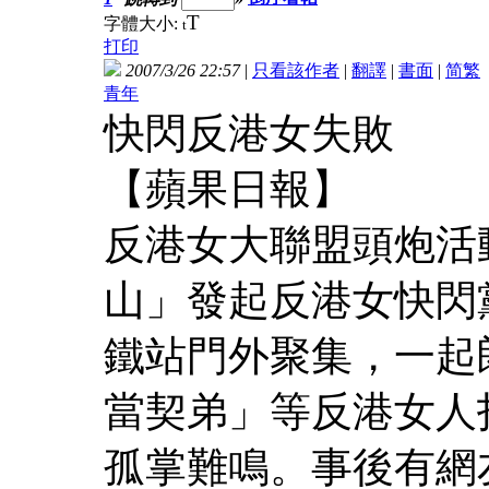
T
字體大小:
t
打印
2007/3/26 22:57
|
只看該作者
|
翻譯
|
書面
|
简
繁
青年
快閃反港女失敗
【蘋果日報】
反港女大聯盟頭炮活
山」發起反港女快閃
鐵站門外聚集，一起
當契弟」等反港女人
孤掌難鳴。事後有網