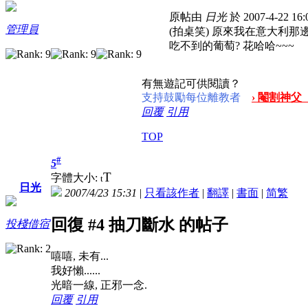
原帖由
日光
於 2007-4-22 1
管理員
(拍桌笑) 原來我在意大利那
吃不到的葡萄? 花哈哈~~~
有無遊記可供閱讀？
支持鼓勵每位離教者
› 閹割神父
回覆
引用
TOP
#
5
T
字體大小:
t
日光
2007/4/23 15:31
|
只看該作者
|
翻譯
|
書面
|
简
繁
回復 #4 抽刀斷水 的帖子
投棧借宿
嘻嘻, 未有...
我好懶......
光暗一線, 正邪一念.
回覆
引用