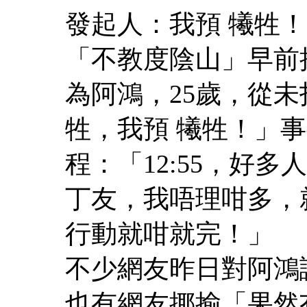
發起人：我預 犧牲！
「不教度陰山」早前
為阿鴻，25歲，從
牲，我預 犧牲！」
程：「12:55，好多
丁友，我唔理咁多，
行動就咁就完！」
不少網友昨日對阿鴻
也有網友揶揄「果然