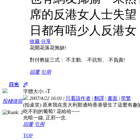
席的反港女人士失望
日都有唔少人反港女
收藏
分享
花開花落花無缺!
對付教徒三式： 不主動、 不抗拒、 不負責!
回覆
引用
#
日光
2
T
字體大小:
t
2007/4/22 16:01
|
只看該作者
|
翻譯
|
書面
|
简
繁
投棧借宿
(拍桌笑) 原來我在意大利那邊時香港發生了這麼有趣的
吃不到的葡萄? 花哈哈~~~
光暗一線, 正邪一念.
回覆
引用
TOP