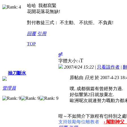
哈哈 我都寫緊
花開花落花無缺!
對付教徒三式： 不主動、 不抗拒、 不負責!
回覆
引用
TOP
#
9
T
字體大小:
t
2007/4/24 15:22
|
只看該作者
|
抽刀斷水
原帖由
日光
於 2007-4-23 1
管理員
噗, 成都個篇有曾經努力過.
好似響第2日就放棄左.
歐洲呢次就連努力嘅動力都未
咁～不如簡介下旅程有乜特別之處
支持鼓勵每位離教者
› 閹割神父