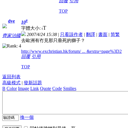
回覆
引用
TOP
#
dye
10
T
字體大小:
t
2007/4/24 15:38
|
只看該作者
|
翻譯
|
書面
|
简
繁
齊家治國
去歐洲有冇見那只垂死的獅子？
http://www.exchristian.hk/forum/ ... &extra=page%3D2
回覆
引用
TOP
返回列表
高級模式
|
發新話題
B
Color
Image
Link
Quote
Code
Smilies
換一個