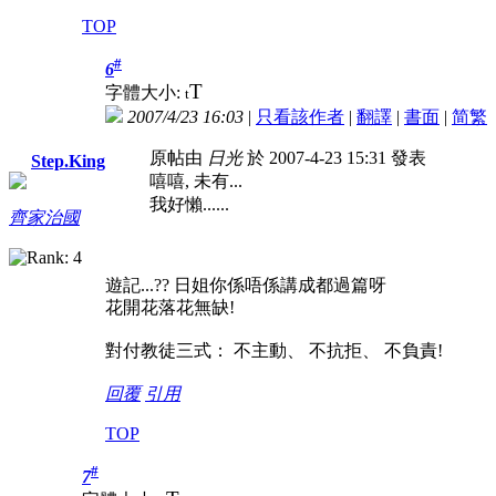
TOP
#
6
T
字體大小:
t
2007/4/23 16:03
|
只看該作者
|
翻譯
|
書面
|
简
繁
原帖由
日光
於 2007-4-23 15:31 發表
Step.King
嘻嘻, 未有...
我好懶......
齊家治國
遊記...?? 日姐你係唔係講成都過篇呀
花開花落花無缺!
對付教徒三式： 不主動、 不抗拒、 不負責!
回覆
引用
TOP
#
7