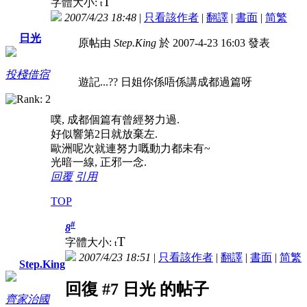
T
字體大小:
t
2007/4/23 18:48
|
只看該作者
|
翻譯
|
書面
|
简
繁
日光
原帖由
Step.King
於 2007-4-23 16:03 發表
投棧借宿
遊記...?? 日姐你係唔係講成都過篇呀
噗, 成都個篇有曾經努力過.
好似響第2日就放棄左.
歐洲呢次就連努力嘅動力都未有~
光暗一線, 正邪一念.
回覆
引用
TOP
#
8
T
字體大小:
t
2007/4/23 18:51
|
只看該作者
|
翻譯
|
書面
|
简
繁
Step.King
回復 #7 日光 的帖子
齊家治國