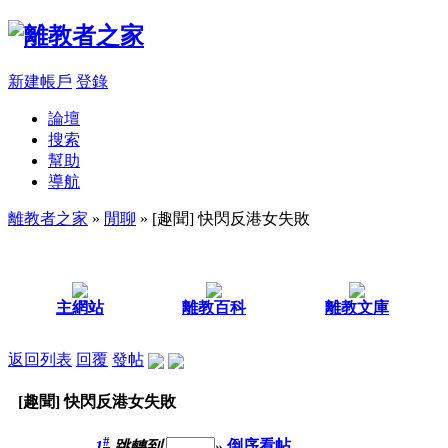
新建帳戶
登錄
論壇
搜索
幫助
導航
離教者之家
»
閒聊
» [趣聞] 快閃反港女失敗
主網站
離教百科
離教文庫
返回列表
回覆
發帖
[趣聞] 快閃反港女失敗
#
1
跳轉到
»
倒序看帖