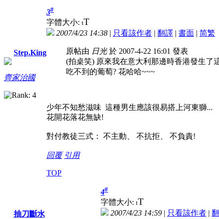
#
3
T
字體大小:
t
2007/4/23 14:38
|
只看該作者
|
翻譯
|
書面
|
简
繁
原帖由
日光
於 2007-4-22 16:01 發表
Step.King
(拍桌笑) 原來我在意大利那邊時香港發生了這
吃不到的葡萄? 花哈哈~~~
齊家治國
少年不知愁滋味 這種男生應該很易搭上河東獅...
花開花落花無缺!
對付教徒三式： 不主動、 不抗拒、 不負責!
回覆
引用
TOP
#
4
T
字體大小:
t
2007/4/23 14:59
|
只看該作者
|
抽刀斷水