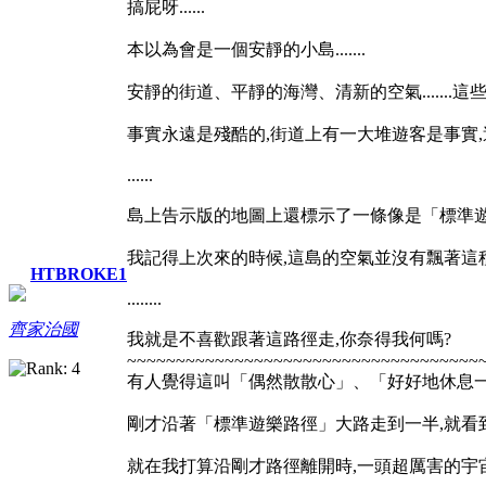
搞屁呀......
本以為會是一個安靜的小島.......
安靜的街道、平靜的海灣、清新的空氣.......
事實永遠是殘酷的,街道上有一大堆遊客是事實,這島
......
島上告示版的地圖上還標示了一條像是「標準遊樂路徑
我記得上次來的時候,這島的空氣並沒有飄著這
HTBROKE1
........
齊家治國
我就是不喜歡跟著這路徑走,你奈得我何嗎?
~~~~~~~~~~~~~~~~~~~~~~~~~~~~~~~~~~~~
有人覺得這叫「偶然散散心」、「好好地休息一
剛才沿著「標準遊樂路徑」大路走到一半,就看
就在我打算沿剛才路徑離開時,一頭超厲害的宇宙怪獸....