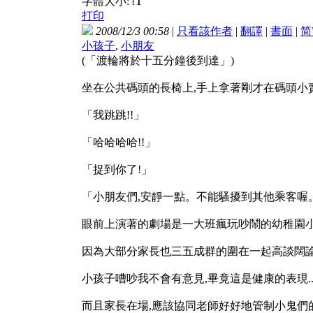
T
字體大小:
t
打印
2008/12/3 00:58
|
只看該作者
|
翻譯
|
書面
|
简
小孩子
,
小朋友
(「渡輪將於十五分鐘後到達」)
坐在公共碼頭的長椅上,手上拿著剛才在碼頭小
「我跳跳!!」
「哈哈哈哈!!」
「捉到你了!」
「小朋友們,安靜一點。不能騷擾到其他乘客喔
眼前上演著的劇場是一大班瘋玩吵鬧的幼稚園小孩子
因為大部分家長也三五成群的圍在一起高談闊論
小孩子嘈吵我不會有意見,畢竟這是健康的表現....
而且家長在場,應該協同老師好好地管制小鬼們