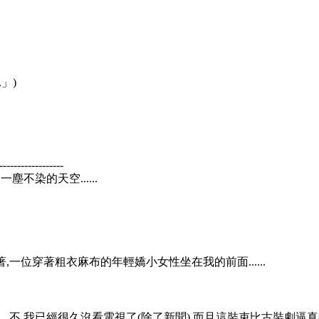
.」)
------------------
塵不染的天空......
一位穿著粗衣麻布的年輕嬌小女性坐在我的前面......
.不,我已經很久沒看電視了(除了新聞),而且這裝束比古裝劇逼真得多.