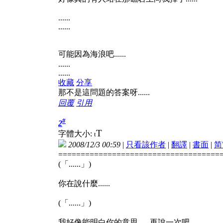
......
......
可能因為海浪吧......
......
......
收藏
分享
那不是這問題的答案呀......
回覆
引用
#
2
T
字體大小:
t
2008/12/3 00:59
|
只看該作者
|
翻譯
|
書面
|
简
====================================
(「......」)
你在說什麼......
(「......」)
我好像能明白你的意思......再說一次吧......