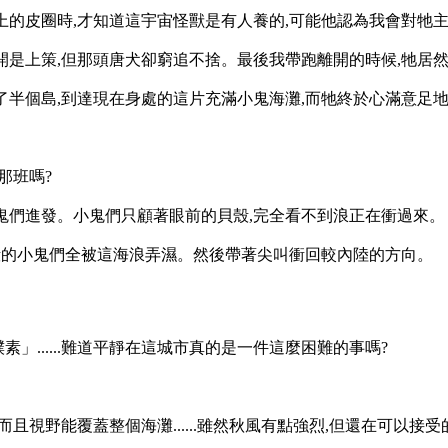
皮圈時,才知道這宇宙怪獸是有人養的,可能他認為我會對牠主人的資
上策,但那頭唐犬卻窮追不捨。最後我帶跑離開的時候,牠居然發惡跑
了半個島,到達現在身處的這片充滿小鬼海灘,而牠終於心滿意足
那班嗎?
鬼們進發。小鬼們只顧著眼前的貝殼,完全看不到浪正在衝過來。
邊拾貝殼的小鬼們全被這海浪弄濕。然後帶著尖叫衝回較內陸的方向。
......難道平靜在這城市真的是一件這麼困難的事嗎?
野能覆蓋整個海灘......雖然秋風有點強烈,但還在可以接受的程度.