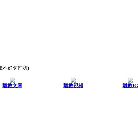
文筆不好勿打我)
離教文庫
離教視頻
離教IG