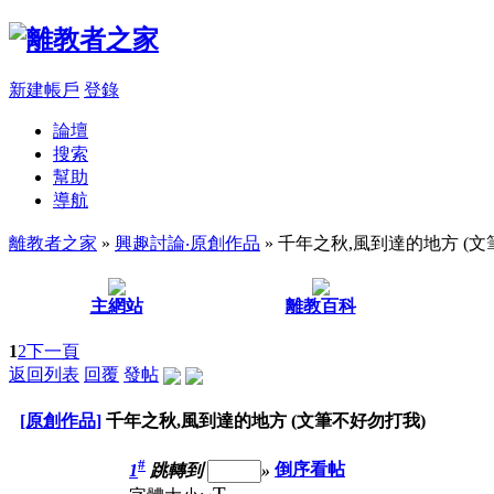
新建帳戶
登錄
論壇
搜索
幫助
導航
離教者之家
»
興趣討論‧原創作品
» 千年之秋,風到達的地方 (
主網站
離教百科
1
2
下一頁
返回列表
回覆
發帖
[原創作品]
千年之秋,風到達的地方 (文筆不好勿打我)
#
1
跳轉到
»
倒序看帖