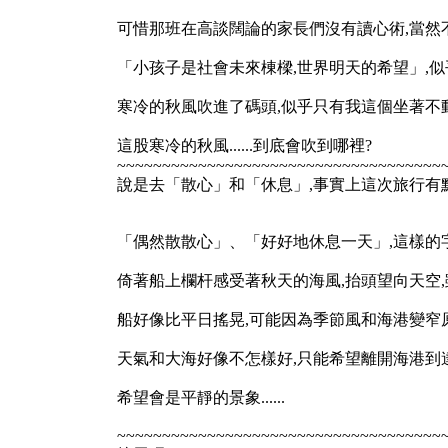
可惜那班在高談闊論的家長們沒有讀心術,當然
「小孩子是社會未來棟樑,世界明天的希望」,
寒冷的秋風吹進了碼頭,似乎只有我這個坐著不動
這股寒冷的秋風......到底會吹到哪裡?
~~~~~~~~~~~~~~~~~~~~~~~~~~~~~~~~~~~~
說是去「散心」和「休息」,事實上這次旅行有
「偶然散散心」、「好好地休息一天」,這樣的
倚著船上欄杆感受著秋天的海風,抬頭望向天空,雖
船好像比平日搖晃,可能因為季節風和海港變窄原故,
天氣和大海好像不怎樣好,只能希望離開海港到
希望會是平靜的景象......
~~~~~~~~~~~~~~~~~~~~~~~~~~~~~~~~~~~~