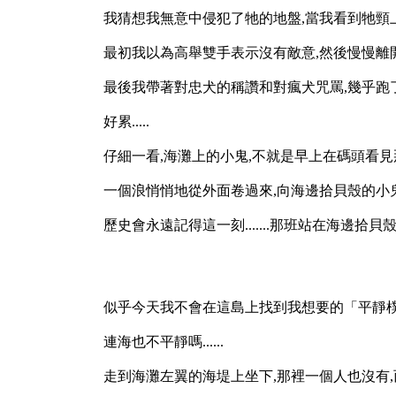
我猜想我無意中侵犯了牠的地盤,當我看到牠頸上的
最初我以為高舉雙手表示沒有敵意,然後慢慢離開是
最後我帶著對忠犬的稱讚和對瘋犬咒罵,幾乎跑
好累.....
仔細一看,海灘上的小鬼,不就是早上在碼頭看見
一個浪悄悄地從外面卷過來,向海邊拾貝殼的小
歷史會永遠記得這一刻.......那班站在海
似乎今天我不會在這島上找到我想要的「平靜樸素」
連海也不平靜嗎......
走到海灘左翼的海堤上坐下,那裡一個人也沒有,而且視