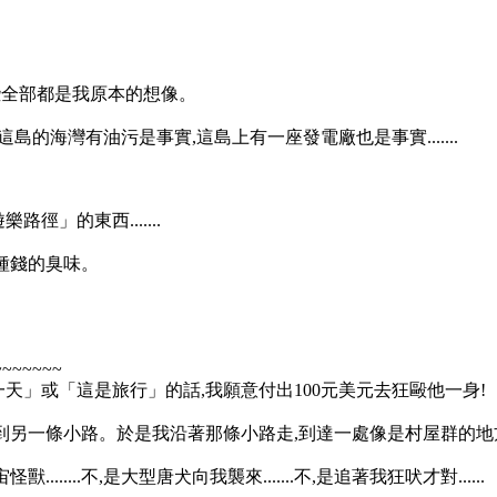
這些全部都是我原本的想像。
的海灣有油污是事實,這島上有一座發電廠也是事實.......
」的東西.......
種錢的臭味。
~~~~~~~
天」或「這是旅行」的話,我願意付出100元美元去狂毆他一身!
到另一條小路。於是我沿著那條小路走,到達一處像是村屋群的地
....不,是大型唐犬向我襲來.......不,是追著我狂吠才對......