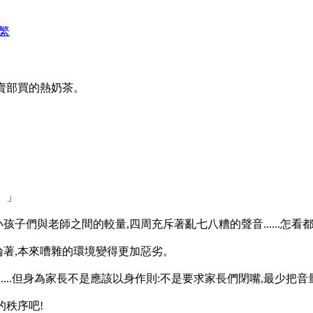
繁
賣部買的熱奶茶。
。」
們與老師之間的較量,四周充斥著亂七八糟的聲音......怎看都是
著,本來嘈雜的環境變得更加惡劣。
..但身為家長不是應該以身作則:不是要求家長們閉嘴,最少把音量降低吧
的秩序吧!