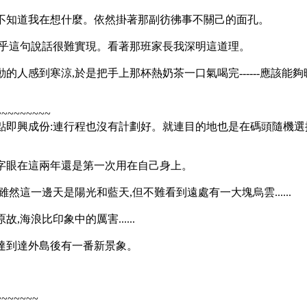
不知道我在想什麼。依然掛著那副彷彿事不關己的面孔。
似乎這句說話很難實現。看著那班家長我深明這道理。
的人感到寒涼,於是把手上那杯熱奶茶一口氣喝完------應該能
~~~~~~~~~
點即興成份:連行程也沒有計劃好。就連目的地也是在碼頭隨機選
字眼在這兩年還是第一次用在自己身上。
然這一邊天是陽光和藍天,但不難看到遠處有一大塊烏雲......
海浪比印象中的厲害......
達到達外島後有一番新景象。
~~~~~~~