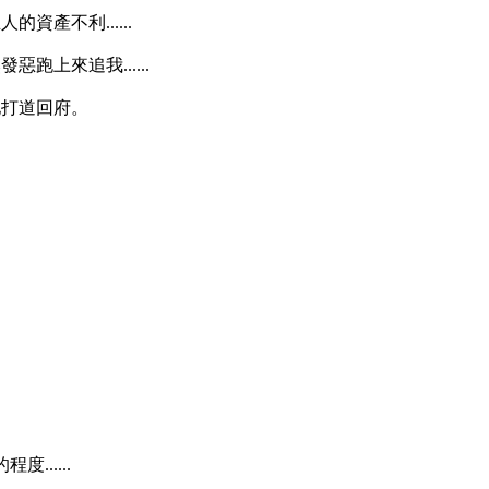
產不利......
上來追我......
地打道回府。
.....