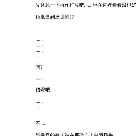
先休息一下再作打算吧.......坐在這裡看看浪也好像不
秋風會到達哪裡??
......
......
......
......
嗯?
......
錯覺吧......
......
......
不......
好像真的有人站在那礁岩上向我揮手......