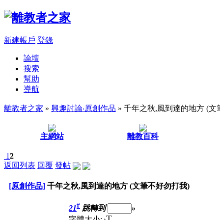
新建帳戶
登錄
論壇
搜索
幫助
導航
離教者之家
»
興趣討論‧原創作品
» 千年之秋,風到達的地方 (
主網站
離教百科
1
2
返回列表
回覆
發帖
[原創作品]
千年之秋,風到達的地方 (文筆不好勿打我)
#
21
跳轉到
»
T
字體大小:
t