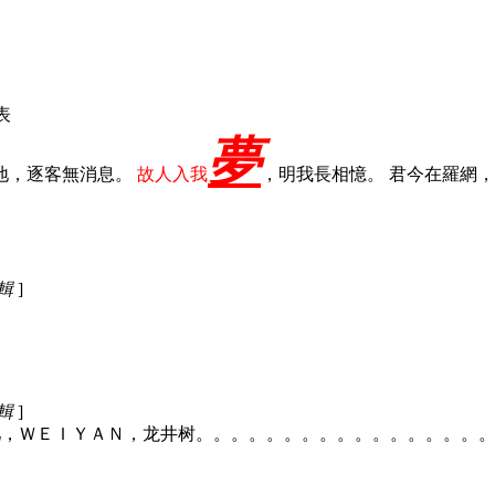
發表
夢
地，逐客無消息。
故人入我
，明我長相憶。 君今在羅網
編輯
]
編輯
]
主力：淚儿／泪儿，ＷＥＩＹＡＮ，龙井树。。。。。。。。。。。。。