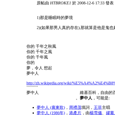
原帖由
HTBROKE1
於 2008-12-6 17:33 發表 [u
1)那是睡眠時的夢境
2)(如果那男人真的存在),那就算是他是鬼
你的 千年之秋風
你的 千年之風
你的 千年風
你的
夢，令人 想起
夢中人
http://zh.wikipedia.org/wiki/%E5%A4%A2%E
`````````
夢中人 維基百科
。
夢中人
，可能是:
夢中人 (廣東歌)
，
周禮茂
填詞，
王菲
主唱
夢中人 (1986年)
，
港產片
，由
楊雪儀
、
繆騫