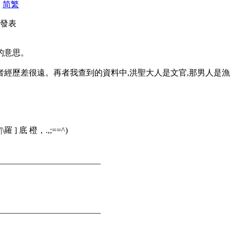
|
简
繁
59 發表
的意思。
者經歷差很遠。再者我查到的資料中,洪聖大人是文官,那男人是
\羅 ] 底 橙，.,;==^)
_________________________
_________________________