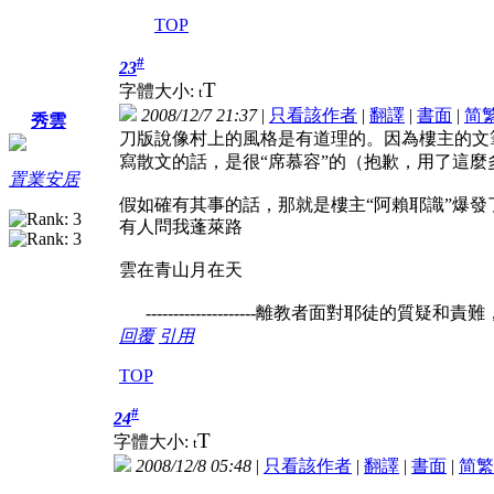
TOP
#
23
T
字體大小:
t
2008/12/7 21:37
|
只看該作者
|
翻譯
|
書面
|
简
秀雲
刀版說像村上的風格是有道理的。因為樓主的文筆
寫散文的話，是很“席慕容”的（抱歉，用了這麼多
置業安居
假如確有其事的話，那就是樓主“阿賴耶識”爆
有人問我蓬萊路
雲在青山月在天
--------------------離教者面對耶徒的質疑
回覆
引用
TOP
#
24
T
字體大小:
t
2008/12/8 05:48
|
只看該作者
|
翻譯
|
書面
|
简
繁