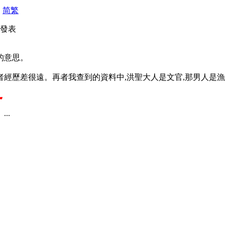
|
简
繁
59 發表
的意思。
者經歷差很遠。再者我查到的資料中,洪聖大人是文官,那男人是
夢
...