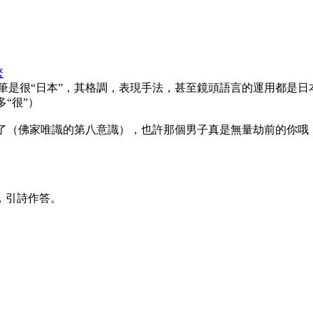
繁
是很“日本”，其格調，表現手法，甚至鏡頭語言的運用都是日本
“很”）
發了（佛家唯識的第八意識），也許那個男子真是無量劫前的你哦
和責難，引詩作答。