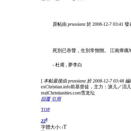
原帖由
prussianz
於 2008-12-7 03:41 
死別已吞聲，生別常惻惻。 江南瘴癘
- 杜甫 , 夢李白
[
本帖最後由 prussianz 於 2008-12-7 03:48 
exChristian.info前基督徒，
realChristianities.com雪龙坛
回覆
引用
TOP
#
22
T
字體大小:
t