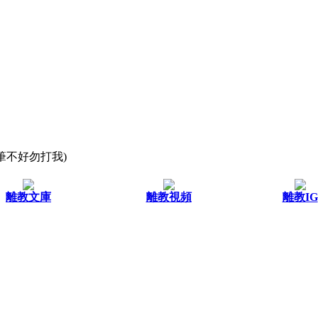
文筆不好勿打我)
離教文庫
離教視頻
離教IG