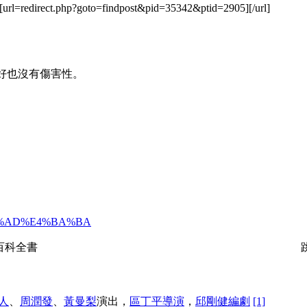
rl=redirect.php?goto=findpost&pid=35342&ptid=2905]
[/url]
也好也沒有傷害性。
4%B8%AD%E4%BA%BA
，自由的百科全書 跳轉
人
、
周潤發
、
黃曼梨
演出，
區丁平
導演
，
邱剛健
編劇
[1]