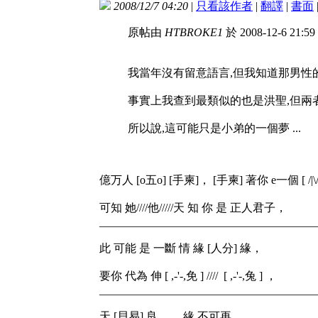
2008/12/7 04:20
|
只看該作者
|
翻譯
|
書面
原帖由
HTBROKE1
於 2008-12-6 21:
我當年沒有留意語言,但我知道那男性
事實上我查到最類似的也是洪聖,但兩
所以說,這可能只是小弟的一個夢 ...
億万人 [o五o] [手柬]， [手柬] 著你 e一個 [ /|\/|
可知 她////他/////天 知 你 是 正人君子，
______________________________________
此 可能 是 一斷 情 緣 [人分] 緣，
要你 代為 伸 [ ,-'-,免 ] //// [ ,-'-,兔 ] ，
______________________________________
天 [貝易] 良 緣 不可再，