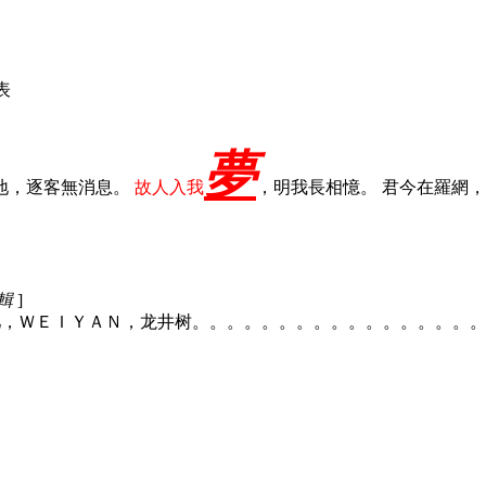
發表
夢
地，逐客無消息。
故人入我
，明我長相憶。 君今在羅網
編輯
]
主力：淚儿／泪儿，ＷＥＩＹＡＮ，龙井树。。。。。。。。。。。。。