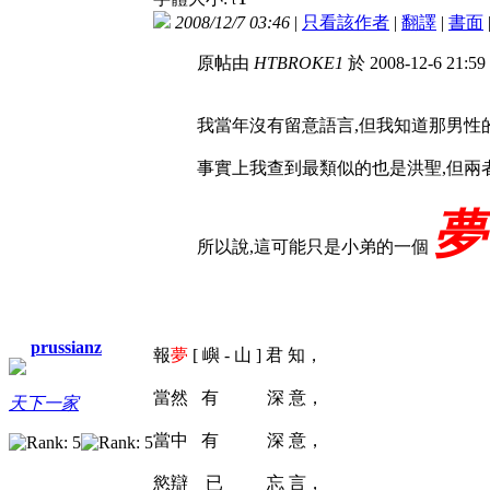
2008/12/7 03:46
|
只看該作者
|
翻譯
|
書面
原帖由
HTBROKE1
於 2008-12-6 21:
我當年沒有留意語言,但我知道那男性
事實上我查到最類似的也是洪聖,但兩
所以說,這可能只是小弟的一個
prussianz
報
夢
[ 嶼 - 山 ] 君 知，
當然 有 深 意，
天下一家
當中 有 深 意，
慾辯 已 忘 言，