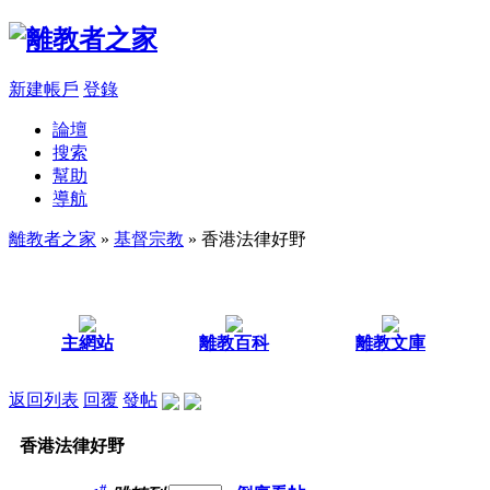
新建帳戶
登錄
論壇
搜索
幫助
導航
離教者之家
»
基督宗教
» 香港法律好野
主網站
離教百科
離教文庫
返回列表
回覆
發帖
香港法律好野
#