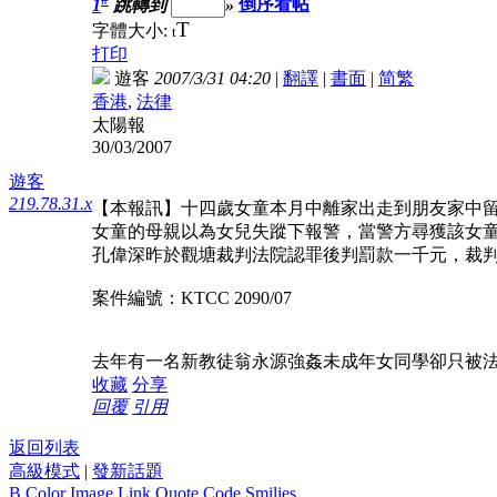
1
跳轉到
»
倒序看帖
T
字體大小:
t
打印
遊客
2007/3/31 04:20
|
翻譯
|
書面
|
简
繁
香港
,
法律
太陽報
30/03/2007
遊客
219.78.31.x
【本報訊】十四歲女童本月中離家出走到朋友家中
女童的母親以為女兒失蹤下報警，當警方尋獲該女
孔偉深昨於觀塘裁判法院認罪後判罰款一千元，裁
案件編號：KTCC 2090/07
去年有一名新教徒翁永源強姦未成年女同學卻只被
收藏
分享
回覆
引用
返回列表
高級模式
|
發新話題
B
Color
Image
Link
Quote
Code
Smilies