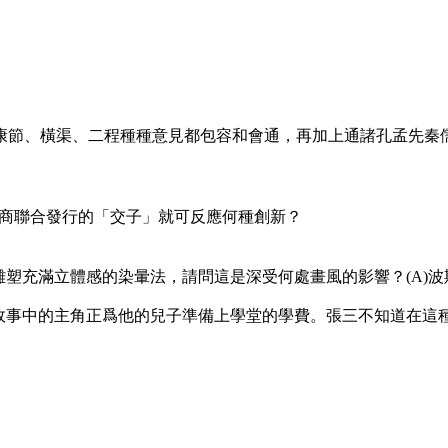
溪、康節、橫渠、二程種種意見都包容和會通，再加上通諸孔孟先
富商聯合發行的「交子」就可反應何種創新？
塑充滿立體感的染暈法，請問這是深受何處畫風的影響？(A)波斯 
南，故事中的主角正爲他的兒子準備上學堂的學費。張三不知道在