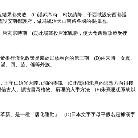
但結果都失敗 (C)漢武帝時，匈奴請降，于西域設安西都護
，曾設安南都護府，做爲統治天山南路各國的根據地。
世紀，唐玄宗時期 (C)此場戰役唐軍戰勝，使大食西進政策受挫
文帝推行漢化政策是屬於民族融合的第三期 (D)兩宋時，女真、
是滿、回、苗、傜等外族。
，王守仁始光大陸九淵的學說 (C)程顥和朱熹的思想方向很接
信古人、讀古書爲格物、窮理的入手方法 (E)朱熹思想系統以
化革新」是一種「唐化運動」 (D)日本文字字母平假名是據漢字