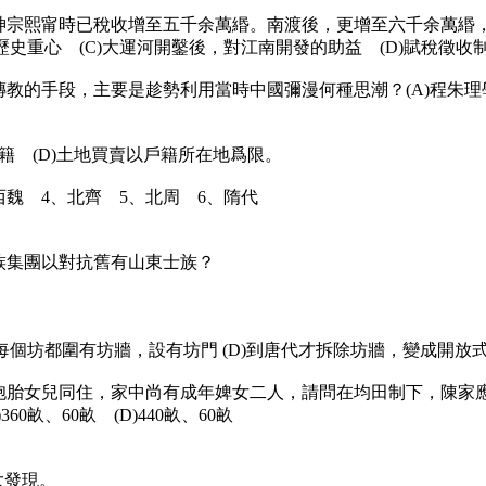
。到神宗熙甯時已稅收增至五千余萬緡。南渡後，更增至六千余萬
歷史重心 (C)大運河開鑿後，對江南開發的助益 (D)賦稅徵收
傳教的手段，主要是趁勢利用當時中國彌漫何種思潮？(A)程朱理學
戶籍 (D)土地買賣以戶籍所在地爲限。
西魏 4、北齊 5、北周 6、隋代
士族集團以對抗舊有山東士族？
(C)每個坊都圍有坊牆，設有坊門 (D)到唐代才拆除坊牆，變成開放
歲的雙胞胎女兒同住，家中尚有成年婢女二人，請問在均田制下，陳
360畝、60畝 (D)440畝、60畝
大發現。