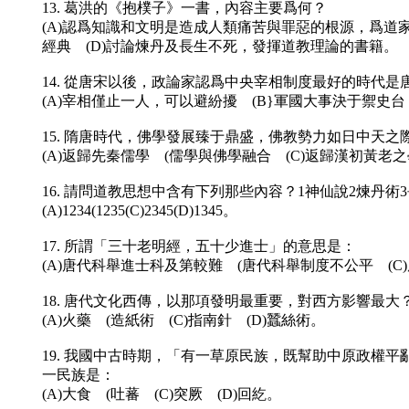
13. 葛洪的《抱樸子》一書，內容主要爲何？
(A)認爲知識和文明是造成人類痛苦與罪惡的根源，爲道
經典 (D)討論煉丹及長生不死，發揮道教理論的書籍。
14. 從唐宋以後，政論家認爲中央宰相制度最好的時代是
(A)宰相僅止一人，可以避紛擾 (B}軍國大事決于禦史台
15. 隋唐時代，佛學發展臻于鼎盛，佛教勢力如日中天
(A)返歸先秦儒學 (儒學與佛學融合 (C)返歸漢初黃老
16. 請問道教思想中含有下列那些內容？1神仙說2煉丹術
(A)1234(1235(C)2345(D)1345。
17. 所謂「三十老明經，五十少進士」的意思是：
(A)唐代科舉進士科及第較難 (唐代科舉制度不公平 (
18. 唐代文化西傳，以那項發明最重要，對西方影響最大
(A)火藥 (造紙術 (C)指南針 (D)蠶絲術。
19. 我國中古時期，「有一草原民族，既幫助中原政
一民族是：
(A)大食 (吐蕃 (C)突厥 (D)回紇。