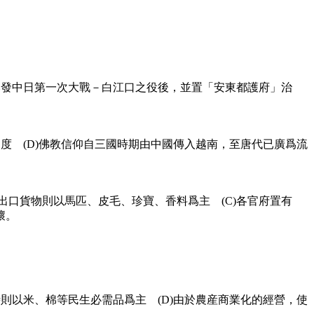
爭爆發中日第一次大戰－白江口之役後，並置「安東都護府」治
制度 (D)佛教信仰自三國時期由中國傳入越南，至唐代已廣爲流
出口貨物則以馬匹、皮毛、珍寶、香料爲主 (C)各官府置有
壞。
時則以米、棉等民生必需品爲主 (D)由於農産商業化的經營，使