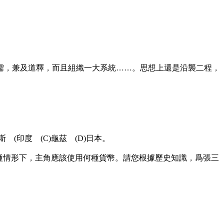
秦儒，兼及道釋，而且組織一大系統……。思想上還是沿襲二程，
(印度 (C)龜茲 (D)日本。
這種情形下，主角應該使用何種貨幣。請您根據歷史知識，爲張三