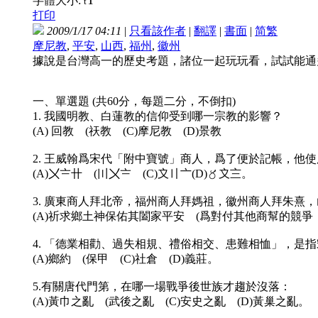
字體大小:
t
打印
2009/1/17 04:11
|
只看該作者
|
翻譯
|
書面
|
简
繁
摩尼教
,
平安
,
山西
,
福州
,
徽州
據說是台灣高一的歷史考題，諸位一起玩玩看，試試能通
一、單選題 (共60分，每題二分，不倒扣)
1. 我國明教、白蓮教的信仰受到哪一宗教的影響？
(A) 回教 (祆教 (C)摩尼教 (D)景教
2. 王威翰爲宋代「附中寶號」商人，爲了便於記帳，他
(A)〤〧卄 (〣〤〧 (C)〩〢〦(D)〥〩〨。
3. 廣東商人拜北帝，福州商人拜媽祖，徽州商人拜朱
(A)祈求鄉土神保佑其闔家平安 (爲對付其他商幫的競爭
4. 「德業相勸、過失相規、禮俗相交、患難相恤」，是
(A)鄉約 (保甲 (C)社倉 (D)義莊。
5.有關唐代門第，在哪一場戰爭後世族才趨於沒落：
(A)黃巾之亂 (武後之亂 (C)安史之亂 (D)黃巢之亂。