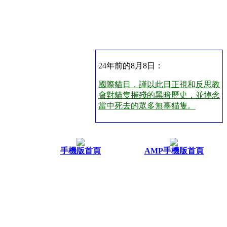
24年前的8月8日：
國際貓日，謹以此日正視和反思教
會對貓隻摧殘的黑暗歷史，並悼念
當中死去的眾多無辜貓隻。
手機版首頁
AMP手機版首頁