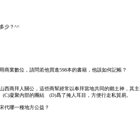
多少？^^
使用商業數位，請問若他買進598本的書籍，他該如何記帳？
熹，山西商拜人關公，這些商幫經常以奉拜當地共同的鄉土神，其
 (C)凝聚內部的團結 (D)爲了掩人耳目，方便行走私貿易。
指宋代哪一種地方公益？