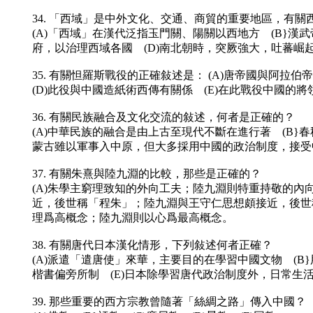
34. 「西域」是中外文化、交通、商貿的重要地區，有關
(A)「西域」在漢代泛指玉門關、陽關以西地方 (B}漢
府，以治理西域各國 (D)南北朝時，突厥強大，吐蕃崛
35. 有關怛羅斯戰役的正確敍述是： (A)唐帝國與阿
(D)此役與中國造紙術西傳有關係 (E)在此戰役中國的
36. 有關民族融合及文化交流的敍述，何者是正確的？
(A)中華民族的融合是由上古至現代不斷在進行著 (B}
蒙古雖以軍事入中原，但大多採用中國的政治制度，接受
37. 有關朱熹與陸九淵的比較，那些是正確的？
(A)朱學主窮理致知的外向工夫；陸九淵則特重持敬的內
近，後世稱「程朱」；陸九淵與王守仁思想頗接近，後世稱
理爲高概念；陸九淵則以心爲最高概念。
38. 有關唐代日本漢化情形，下列敍述何者正確？
(A)派遣「遣唐使」來華，主要目的在學習中國文物 (B
楷書偏旁所制 (E)日本除學習唐代政治制度外，日常生
39. 那些重要的西方宗教曾隨著「絲綢之路」傳入中國？