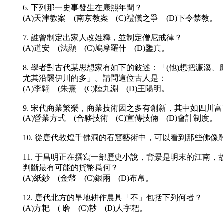
6. 下列那一史事發生在康熙年間？
(A)天津教案 (南京教案 (C)禮儀之爭 (D)下令禁教。
7. 誰曾制定出家人改姓釋，並制定僧尼戒律？
(A)道安 (法顯 (C)鳩摩羅什 (D)鑒真。
8. 學者對古代某思想家有如下的敍述：「(他)想把濂
尤其沿襲伊川的多」。請問這位古人是：
(A)李翺 (朱熹 (C)陸九淵 (D)王陽明。
9. 宋代商業繁榮，商業技術因之多有創新，其中如四川
(A)營業方式 (合夥技術 (C)宣傳技倆 (D)會計制度。
10. 從唐代敦煌千佛洞的石窟藝術中，可以看到那些佛像雕
11. 于昌明正在撰寫一部歷史小說，背景是明末的江
判斷最有可能的貨幣爲何？
(A)紙鈔 (金幣 (C)銀兩 (D)布帛。
12. 唐代北方的旱地耕作農具「不」包括下列何者？
(A)方耙 ( 磨 (C)耖 (D)人字耙。