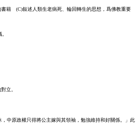
書籍 (C)敍述人類生老病死、輪回轉生的思想，爲佛教重要
議。
的對立。
無休，中原政權只得將公主嫁與其領袖，勉強維持和好關係。」此