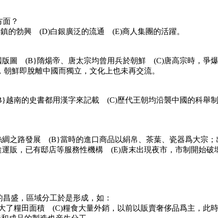
方面？
市鎮的勃興 (D)白銀廣泛的流通 (E)商人集團的活躍。
國版圖 (B}隋煬帝、唐太宗均曾用兵於朝鮮 (C)唐高宗時，
代始，朝鮮即脫離中國而獨立，文化上也未再交流。
B}越南的史書都用漢字來記載 (C)歷代王朝均沿襲中國的科舉
。
絲綢之路發展 (B}當時的進口商品以絹帛、茶葉、瓷器爲大宗；
途運販，已有邸店等服務性機構 (E)唐末出現夜市，市制開始破
業的昌盛，區域分工於是形成，如：
擴大了糧田面積 (C)糧食大量外銷，以前以販賣奢侈品爲主，此