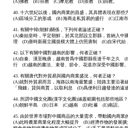
(A)佛教 (B}祆教 (C)摩尼教 (D)景教 (E)回教。
40. 十六世紀以後，國內商業的昌盛，其具體表現在那些
(A)區域分工的形成 (B}海商走私貿易的盛行 (C)江南
41. 有關中韓(朝鮮)關係，下列何者論述正確？
(A)秦始皇時，平定朝鮮，於其北部設立郡縣，首納入中
理 (D)唐時新羅立國規模大體上仿照唐制 (E)自宋
42. 以下有關中國對越南的影響，何者正確？
(A)自秦、漢至晚唐，越南曾爲中國郡縣長達千年之久 (
行 (E)越南的書法、束發、節令、花道亦深受中國影響
43. 有關唐代對外貿易與國內商業盛況，何者正確？
(A)就對外貿易而言，海路以南海最繁盛；陸路主要沿著
「飛錢」貸與商賈，以取利息 (D)爲便利日趨發達的遠
44. 所謂中國文化圈(漢字文化圈)涵蓋範圍包括那些地區？
(A)朝鮮半島 (B}日本 (C)越南 (D)吐蕃 (E)南詔。
45. 由於世界市場對中國商品的大量需求，帶動國內商
(A)此時農業商業化程度大幅提升 (B}經濟作物的發展