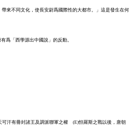
市，帶來不同文化，使長安尉爲國際性的大都市。」這是發生在何
對康有爲「西學源出中國說」的反動。
)天可汗有冊封諸王及調派聯軍之權 (E)怛羅斯之戰以後，唐朝