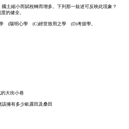
緡，國土縮小而賦稅轉而增多。下列那一敍述可反映此現象？
制度的健全。
 (陽明心學 (C)經世致用之學 (D)考据學。
式的大街小巷
家應該擁有多少畝露田及桑田