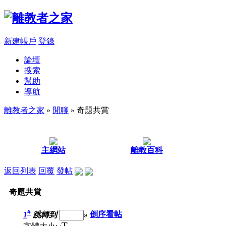
新建帳戶
登錄
論壇
搜索
幫助
導航
離教者之家
»
閒聊
» 奇題共賞
主網站
離教百科
返回列表
回覆
發帖
奇題共賞
#
1
跳轉到
»
倒序看帖
T