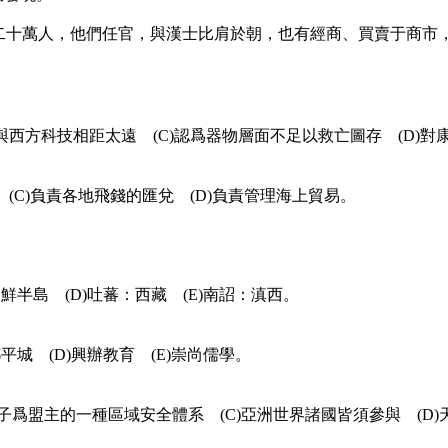
約有二十萬人，他們任官，與漢士比肩於朝，也有經商、買賣于商
與西方科技相距太遠 (C)認爲器物層面不足以救亡圖存 (D)
(C)負責各地飛錢的匯兌 (D)負責管理海上貿易。
朝鮮半島 (D)吐蕃：西藏 (E)南詔：滇西。
平城 (D)興辦教育 (E)崇尚儒學。
天子爲盟主的一種區域安全體系 (C)亞洲世界諸國皆須參與 (D