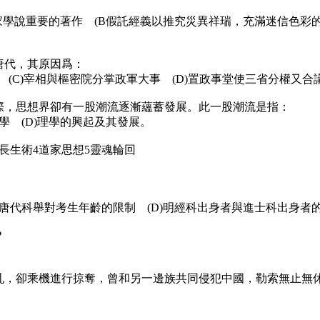
家學說重要的著作 (B假託經義以推究災異祥瑞，充滿迷信色彩的
唐代，其原因爲：
 (C)宰相與樞密院分掌政軍大事 (D)置政事堂使三省分權又合
之際，思想界卻有一股潮流逐漸蘊蓄發展。此一股潮流是指：
之學 (D)理學的興起及其發展。
3長生術4道家思想5靈魂輪回
C)唐代科舉對考生年齡的限制 (D)明經科出身者與進士科出身者
？
權平亂，卻乘機進行掠奪，曾和另一邊族共同侵犯中國，勒索無止