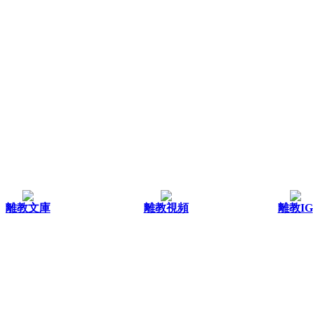
離教文庫
離教視頻
離教IG