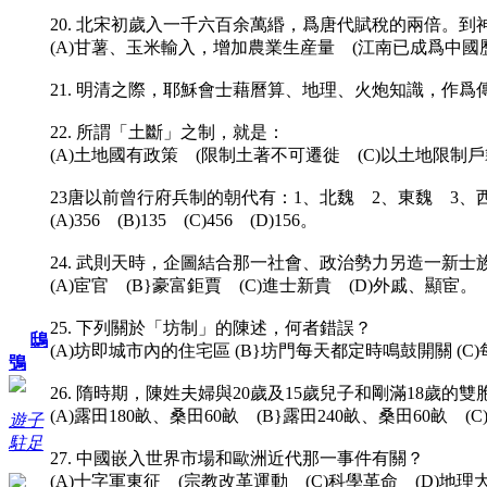
20. 北宋初歲入一千六百余萬緡，爲唐代賦稅的兩倍
(A)甘薯、玉米輸入，增加農業生産量 (江南已成爲中國
21. 明清之際，耶穌會士藉曆算、地理、火炮知識，作爲
22. 所謂「土斷」之制，就是：
(A)土地國有政策 (限制土著不可遷徙 (C)以土地限制
23唐以前曾行府兵制的朝代有：1、北魏 2、東魏 3、
(A)356 (B)135 (C)456 (D)156。
24. 武則天時，企圖結合那一社會、政治勢力另造一新
(A)宦官 (B}豪富鉅賈 (C)進士新貴 (D)外戚、顯宦。
25. 下列關於「坊制」的陳述，何者錯誤？
鴟
(A)坊即城市內的住宅區 (B}坊門每天都定時鳴鼓開關 
鴞
26. 隋時期，陳姓夫婦與20歲及15歲兒子和剛滿18
(A)露田180畝、桑田60畝 (B}露田240畝、桑田60畝 (C)
遊子
駐足
27. 中國嵌入世界市場和歐洲近代那一事件有關？
(A)十字軍東征 (宗教改革運動 (C)科學革命 (D)地理