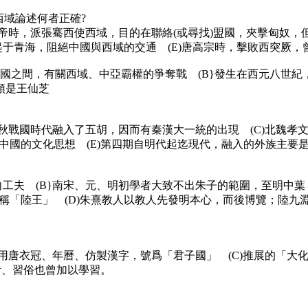
西域論述何者正確?
武帝時，派張騫西使西域，目的在聯絡(或尋找)盟國，夾擊匈奴，
起于青海，阻絕中國與西域的交通 (E)唐高宗時，擊敗西突厥
拉伯帝國之間，有關西域、中亞霸權的爭奪戰 (B}發生在西元八
將領是王仙芝
春秋戰國時代融入了五胡，因而有秦漢大一統的出現 (C)北魏孝
中國的文化思想 (E)第四期自明代起迄現代，融入的外族主要
向工夫 (B}南宋、元、明初學者大致不出朱子的範圍，至明中葉
「陸王」 (D)朱熹教人以教人先發明本心，而後博覽；陸九淵
}用唐衣冠、年曆、仿製漢字，號爲「君子國」 (C)推展的「大
活、習俗也曾加以學習。