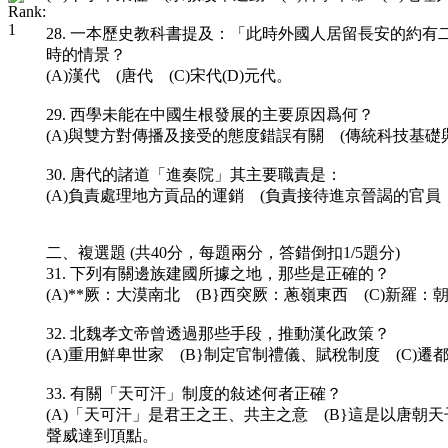
28. 一本歷史教科書提及：「此時外國人居留長安的
時的情景？
(A)漢代 (唐代 (C)宋代(D)元代。
29. 西學未能在中國生根發展的主要原因爲何？
(A)與雙方對傳播及接受的態度錯誤有關 (傳統科技基礎
30. 唐代的諸道「進奏院」其主要職責是：
(A)負責處理地方貢品的運銷 (負責接待進京晉謁的官員 
二、複選題 (共40分，每題兩分，答錯倒扣1/5題分)
31. 下列有關邊族建國所據之地，那些是正確的？
(A)**厥：大漠南北 (B}西突厥：蔥嶺東西 (C)新羅：
32. 北魏孝文帝曾透過那些手段，推動漢化政策？
(A)重用鮮卑世家 (B}制定官制禮儀、賦稅制度 (C)遷都
33. 有關「天可汗」制度的敍述何者正確？
(A)「天可汗」是君王之王、共主之意 (B}這是以唐朝
聲威達到頂點。