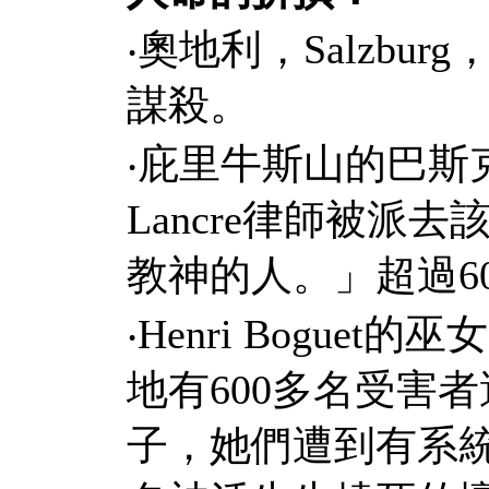
‧
奧地利，
Salzburg
謀殺。
‧
庇里牛斯山的巴斯
Lancre
律師被派去
教神的人。」超過
6
‧Henri Boguet
的巫女
地有
600
多名受害者
子，她們遭到有系