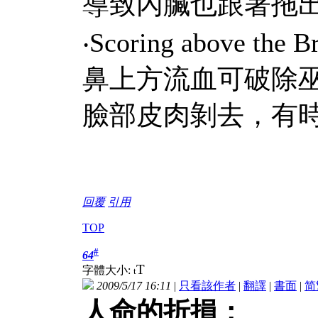
導致內臟也跟著拖
‧Scoring above the 
鼻上方流血可破除
臉部皮肉剝去，有
回覆
引用
TOP
#
64
T
字體大小:
t
2009/5/17 16:11
|
只看該作者
|
翻譯
|
書面
|
简
人命的折損：