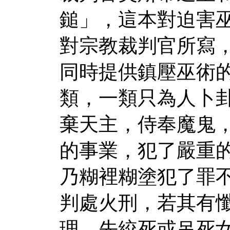
鎚」，這本對迫害
對宗教裁判官所寫
同時提供鎮壓巫術
類，一類只為人卜
棄天主，侍奉魔鬼
的事業，犯了嚴重
乃糊裡糊塗犯了罪
判處火刑，若其有
理，先絞死或吊死