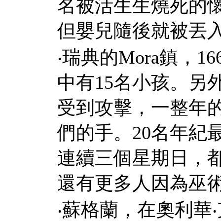
名被活生生燒死的
但嬰兒隨後就被丟
‧
瑞典的
Mora
鎮，
16
中有
15
名小孩。另
受到攻擊，一整年
們的手。
20
名年紀
連續三個星期日，
還有更多人因為巫
‧
蘇格蘭，在奧利華
‧