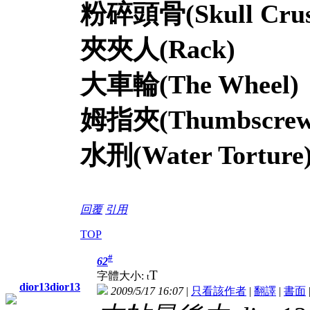
粉碎頭骨
(Skull Cru
夾夾人
(Rack)
大車輪
(The Wheel)
姆指夾
(Thumbscre
水刑
(Water Torture
回覆
引用
TOP
#
62
T
字體大小:
t
dior13dior13
2009/5/17 16:07
|
只看該作者
|
翻譯
|
書面