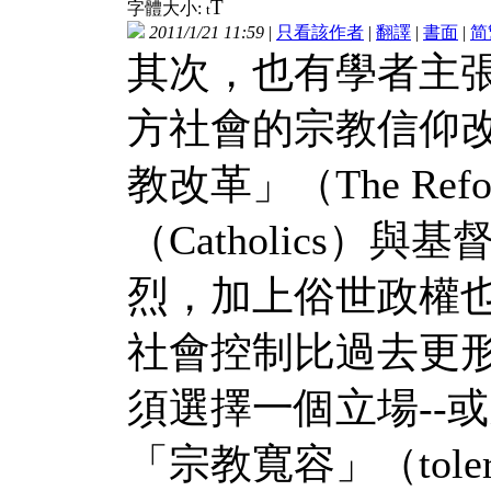
T
字體大小:
t
2011/1/21 11:59
|
只看該作者
|
翻譯
|
書面
|
简
其次，也有學者主
方社會的宗教信仰
教改革」（The Ref
（Catholics）與基
烈，加上俗世政權
社會控制比過去更
須選擇一個立場--
「宗教寬容」（tole