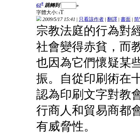
#
61
跳轉到
»
T
字體大小:
t
2009/5/17 15:41
|
只看該作者
|
翻譯
|
書面
|
简
宗教法庭的行為對
社會變得赤貧，而
也因為它們懷疑某
振。自從印刷術在
認為印刷文字對教
行商人和貿易商都
有威脅性。