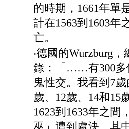
的時期，
1661
年單
計在
1563
到
1603
年
亡。
‧
德國的
Wurzburg
，
錄：「
……
有
300
多
鬼性交。我看到
7
歲
歲、
12
歲、
14
和
15
1623
到
1633
年之間
巫」遭到處決。其