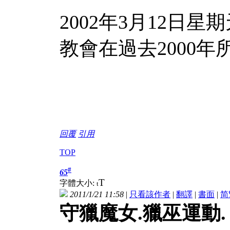
2002
年
3
月
12
日
星期
教會在過去
2000
年
回覆
引用
TOP
#
65
T
字體大小:
t
2011/1/21 11:58
|
只看該作者
|
翻譯
|
書面
|
简
守獵魔女.獵巫運動.