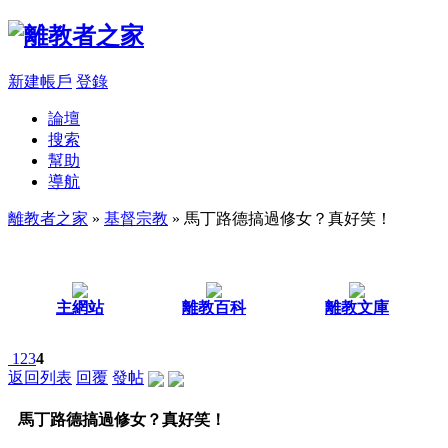
新建帳戶
登錄
論壇
搜索
幫助
導航
離教者之家
»
基督宗教
» 馬丁路德搞過修女？真好笑！
主網站
離教百科
離教文庫
1
2
3
4
返回列表
回覆
發帖
馬丁路德搞過修女？真好笑！