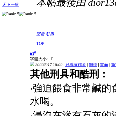
本帖最後由 dior13di
天下一家
回覆
引用
TOP
#
63
T
字體大小:
t
2009/5/17 16:09
|
只看該作者
|
翻譯
|
書面
|
简
其他刑具和酷刑：
‧
強迫餵食非常鹹的
水喝。
‧
浸泡在滲有石灰的