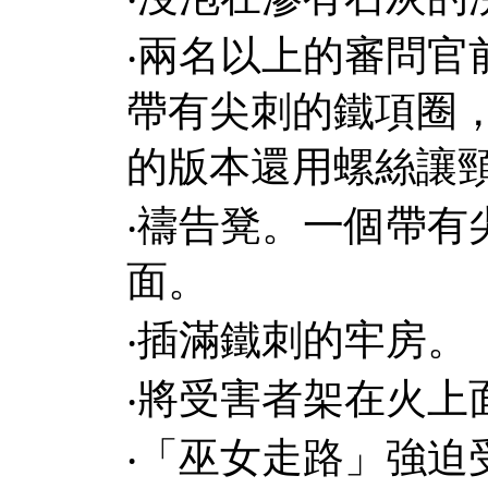
‧
兩名以上的審問官
帶有尖刺的鐵項圈
的版本還用螺絲讓
‧
禱告凳。一個帶有
面。
‧
插滿鐵刺的牢房。
‧
將受害者架在火上
‧
「巫女走路」強迫